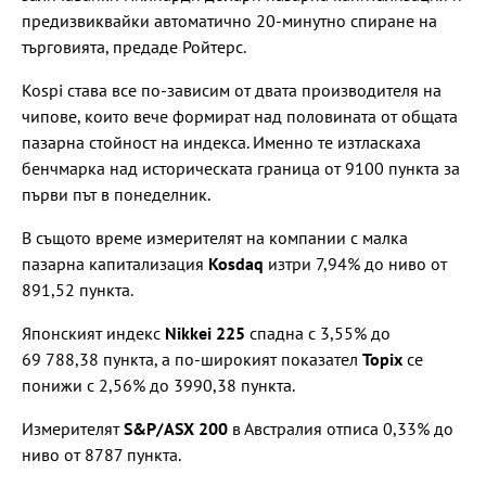
предизвиквайки автоматично 20-минутно спиране на
търговията, предаде Ройтерс.
Kospi става все по-зависим от двата производителя на
чипове, които вече формират над половината от общата
пазарна стойност на индекса. Именно те изтласкаха
бенчмарка над историческата граница от 9100 пункта за
първи път в понеделник.
В същото време измерителят на компании с малка
пазарна капитализация
Kosdaq
изтри 7,94% до ниво от
891,52 пункта.
Японският индекс
Nikkei 225
спадна с 3,55% до
69 788,38 пункта, а по-широкият показател
Topix
се
понижи с 2,56% до 3990,38 пункта.
Измерителят
S&P/ASX 200
в Австралия отписа 0,33% до
ниво от 8787 пункта.