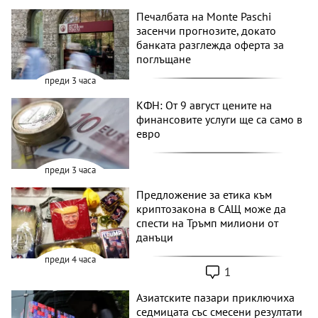
Печалбата на Monte Paschi
засенчи прогнозите, докато
банката разглежда оферта за
поглъщане
преди 3 часа
КФН: От 9 август цените на
финансовите услуги ще са само в
евро
преди 3 часа
Предложение за етика към
криптозакона в САЩ може да
спести на Тръмп милиони от
данъци
преди 4 часа
1
Азиатските пазари приключиха
седмицата със смесени резултати