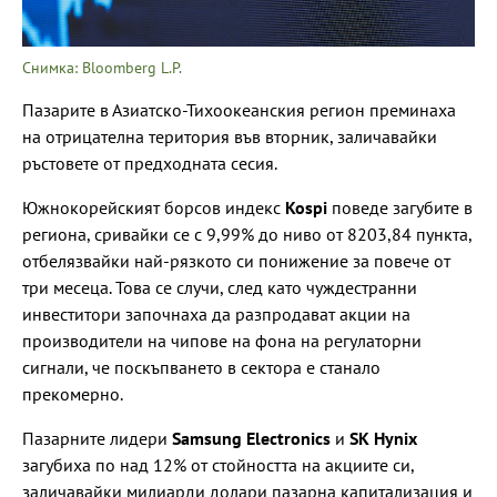
Снимка: Bloomberg L.P.
Пазарите в Азиатско-Тихоокеанския регион преминаха
на отрицателна територия във вторник, заличавайки
ръстовете от предходната сесия.
Южнокорейският борсов индекс
Kospi
поведе загубите в
региона, сривайки се с 9,99% до ниво от 8203,84 пункта,
отбелязвайки най-рязкото си понижение за повече от
три месеца. Това се случи, след като чуждестранни
инвеститори започнаха да разпродават акции на
производители на чипове на фона на регулаторни
сигнали, че поскъпването в сектора е станало
прекомерно.
Пазарните лидери
Samsung Electronics
и
SK Hynix
загубиха по над 12% от стойността на акциите си,
заличавайки милиарди долари пазарна капитализация и