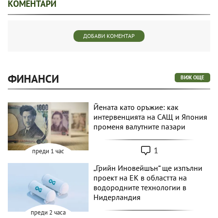
КОМЕНТАРИ
ДОБАВИ КОМЕНТАР
ФИНАНСИ
ВИЖ ОЩЕ
Йената като оръжие: как
интервенцията на САЩ и Япония
променя валутните пазари
1
преди 1 час
„Грийн Иновейшън“ ще изпълни
проект на ЕК в областта на
водородните технологии в
Нидерландия
преди 2 часа