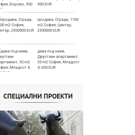
950 EUR
ви
отслабват
продава, Сграда, 1100
Ук
m2 София, Център,
ат
2300000 EUR
та
об
дава под наем,
Те
Двустаен апартамент,
ги
55 m2 София, Младост
иг
4, 650 EUR
ст
отшумяват
СПЕЦИАЛНИ ПРОЕКТИ