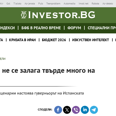
Air
Gol
Tialoto
Az-jenata
Puls
Teenproblem
Automedia
Imoti.net
Rabota
Az-deteto
ИНДЕКСИ
БФБ В РЕАЛНО ВРЕМЕ
ФОРУМ
СПЕЦИАЛНИ ПР
ТА
КРИЗАТА В ИРАН
БЮДЖЕТ 2026
ИЗКУСТВЕН ИНТЕЛЕКТ
ТЕЛИ
 не се залага твърде много на
сценарии настоява гуверньорът на Испанската
СПОДЕЛИ: