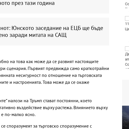
ото през тази година
Продават за 10
милиона долара
Кнот: Юнското заседание на ЕЦБ ще бъде
топката, вкарана от
ено заради митата на САЩ
Марадона с ръка
Варна отбелязва 147-
ата годишнина на
Военноморските сили
обно на това как може да се развият настоящите
три сценария. Първият предвижда само краткотрайни
тоянната несигурност по отношение на търговската
иите и настроенията. Това може да се окаже
те“ налози на Тръмп стават постоянни, което
гативно въздействие върху растежа. Влиянието върху
 е по-малко ясно.
се споразумеят за търговско споразумение с