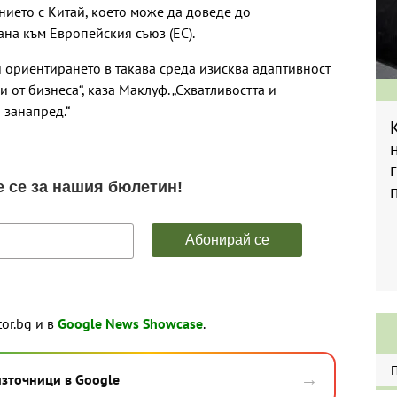
ието с Китай, което може да доведе до
ана към Европейския съюз (ЕС).
и ориентирането в такава среда изисква адаптивност
и от бизнеса“, каза Маклуф. „Схватливостта и
 занапред.“
tor.bg и в
Google News Showcase
.
→
източници в Google