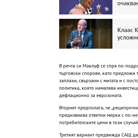
очакван
Клаас 
усложн
В речта си Маклуф се спря по-подр
търговски спорове, като предложи 
заплахи, свързани с митата и с пос
политика, която намалява инвестиц
дефлационно за еврозоната.
Вторият предполага, че „реципрочни
предизвиква ответни мерки с по-не
потребителските цени в този случай
Третият вариант предвижда САЩ да 