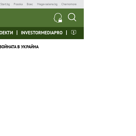
Start.bg
Posoka
Boec
Megavselena.bg
Chernomore
ОЕКТИ
INVESTORMEDIAPRO
ВОЙНАТА В УКРАЙНА