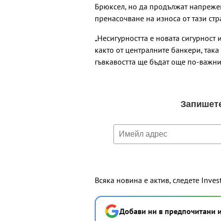
Брюксел, но да продължат напрежен
пренасочване на износа от тази стр
„Несигурността е новата сигурност 
както от централните банкери, така 
гъвкавостта ще бъдат още по-важни
Всяка новина е актив, следете Inves
Добави ни в предпочитани 