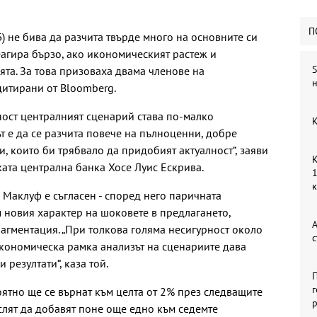
П
) не бива да разчита твърде много на основните си
еагира бързо, ако икономическият растеж и
S
ята. За това призоваха двама членове на
н
цитирани от Bloomberg.
ост централният сценарий става по-малко
К
 е да се разчита повече на пълноценни, добре
, които би трябвало да придобият актуалност“, заяви
К
ката централна банка Хосе Луис Ескрива.
1
 Маклуф е съгласен - според него паричната
м новия характер на шоковете в предлагането,
А
гментация. „При толкова голяма несигурност около
с
икономическа рамка анализът на сценариите дава
резултати“, каза той.
П
г
оятно ще се върнат към целта от 2% през следващите
р
лят да добавят поне още едно към седемте