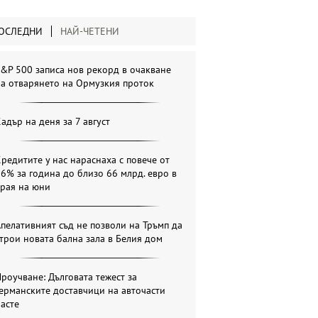
ОСЛЕДНИ
НАЙ-ЧЕТЕНИ
&P 500 записа нов рекорд в очакване
а отварянето на Ормузкия проток
адър на деня за 7 август
редитите у нас нараснаха с повече от
6% за година до близо 66 млрд. евро в
края на юни
пелативният съд не позволи на Тръмп да
трои новата бална зала в Белия дом
роучване: Дълговата тежест за
ерманските доставчици на авточасти
асте