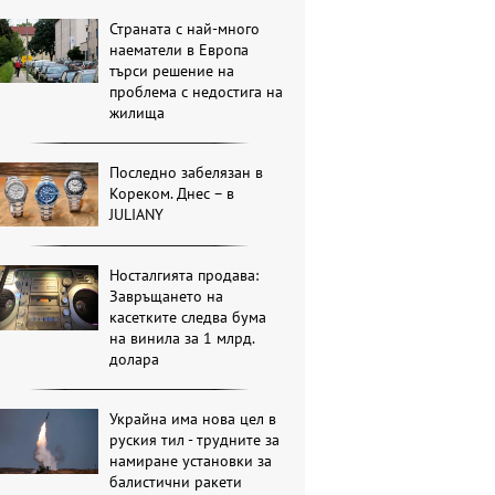
Страната с най-много
наематели в Европа
търси решение на
проблема с недостига на
жилища
Последно забелязан в
Кореком. Днес – в
JULIANY
Носталгията продава:
Завръщането на
касетките следва бума
на винила за 1 млрд.
долара
Украйна има нова цел в
руския тил - трудните за
намиране установки за
балистични ракети