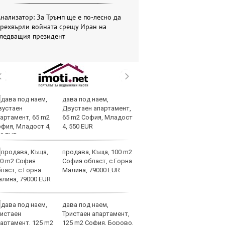
нализатор: За Тръмп ще е по-лесно да
прехвърли войната срещу Иран на
следващия президент
дава под наем,
И
Двустаен апартамент,
гр
65 m2 София, Младост
Ит
4, 550 EUR
ми
продава, Къща, 100 m2
Op
София област, с.Горна
ра
Малина, 79000 EUR
м
оп
сигурността
дава под наем,
До
Тристаен апартамент,
ни
125 m2 София, Борово,
пр