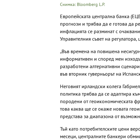
Снимка: Bloomberg L.P.
Европейската централна банка (ЕЦБ
прогнози и трябва да е готова да р
инфлацията се разминат с очаквани
Управителния съвет на регулатора, 
„Във времена на повишена несигурн
информативен и според мен изходът
разработени алтернативни сценарии
във вторник гуверньорът на Испанс
Неговият ирландски колега Габриел
политика трябва да се адаптира къ
породени от геоикономическата фра
това каква ще се окаже новата гео
представа за диапазона от възможни 
Тъй като потребителските цени вер
месеци, централните банкери обмис