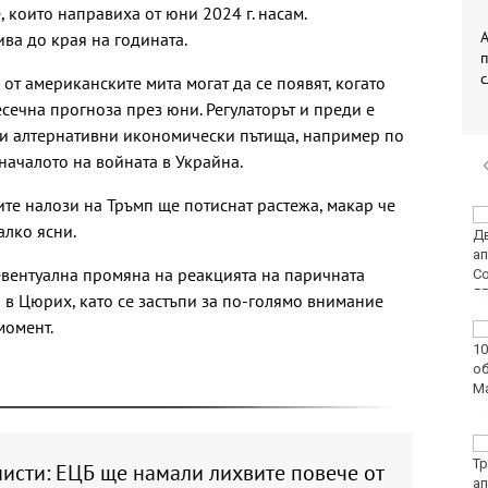
 които направиха от юни 2024 г. насам.
А
ва до края на годината.
от американските мита могат да се появят, когато
сечна прогноза през юни. Регулаторът и преди е
ви алтернативни икономически пътища, например по
началото на войната в Украйна.
ите налози на Тръмп ще потиснат растежа, макар че
Времето във Варна на
алко ясни.
8 август 2026
 евентуална промяна на реакцията на паричната
 в Цюрих, като се застъпи за по-голямо внимание
момент.
След гонка: Задържаха
мъж, у когото са
намерени 460 000 евро
Честваме паметта на
свети Емилиан,
исти: ЕЦБ ще намали лихвите повече от
Кизикски епископ