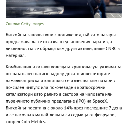
Снимка: Getty Images
Биткойнът започва юни с понижения, тъй като пазарът
продължава да се отказва от установения наратив, а
ликвидността се обръща към други активи, пише CNBC в
материал.
Комбинацията остави водещата криптовалута уязвима за
по-нататъшен натиск надолу, докато инвеститорите
намаляват риска и капиталът се измества към пазари с
по-силен импулс или по-очевидни краткосрочни
катализатори като ралито в сектора на чиповете или
първичното публично предлагане (IPO) на SpaceX.
Биткойнът поевтиня с около 14% през последните 7 дена
и се насочва към най-лошата си седмица от февруари,
според Coin Metrics.