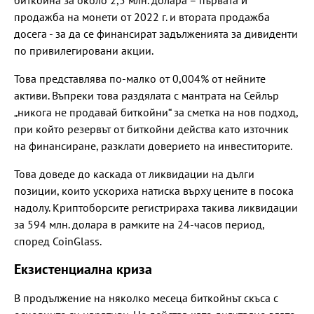
продажба на монети от 2022 г. и втората продажба
досега - за да се финансират задълженията за дивиденти
по привилегировани акции.
Това представлява по-малко от 0,004% от нейните
активи. Въпреки това раздялата с мантрата на Сейлър
„никога не продавай биткойни“ за сметка на нов подход,
при който резервът от биткойни действа като източник
на финансиране, разклати доверието на инвеститорите.
Това доведе до каскада от ликвидации на дълги
позиции, които ускориха натиска върху цените в посока
надолу. Криптоборсите регистрираха такива ликвидации
за 594 млн. долара в рамките на 24-часов период,
според CoinGlass.
Екзистенциална криза
В продължение на няколко месеца биткойнът скъса с