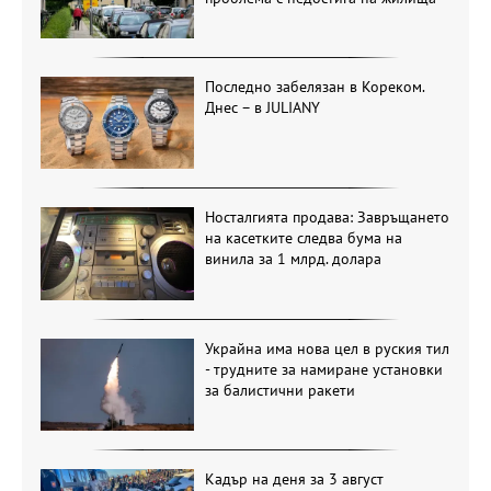
Последно забелязан в Кореком.
Днес – в JULIANY
Носталгията продава: Завръщането
на касетките следва бума на
винила за 1 млрд. долара
Украйна има нова цел в руския тил
- трудните за намиране установки
за балистични ракети
Кадър на деня за 3 август