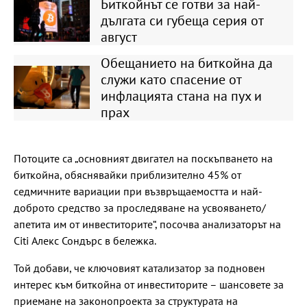
Биткойнът се готви за най-
дългата си губеща серия от
август
Обещанието на биткойна да
служи като спасение от
инфлацията стана на пух и
прах
Потоците са „основният двигател на поскъпването на
биткойна, обяснявайки приблизително 45% от
седмичните вариации при възвръщаемостта и най-
доброто средство за проследяване на усвояването/
апетита им от инвеститорите“, посочва анализаторът на
Citi Алекс Сондърс в бележка.
Той добави, че ключовият катализатор за подновен
интерес към биткойна от инвеститорите – шансовете за
приемане на законопроекта за структурата на