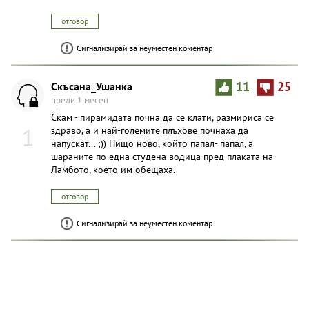
отговор
Сигнализирай за неуместен коментар
Скъсана_Ушанка
11
25
преди 1 месец
Скам - пирамидата почна да се клати, размириса се
1
здраво, а и най-големите плъхове почнаха да
напускат... ;)) Нищо ново, който папал- папал, а
шараните по една студена водица пред плаката на
Ламбото, което им обещаха.
отговор
Сигнализирай за неуместен коментар