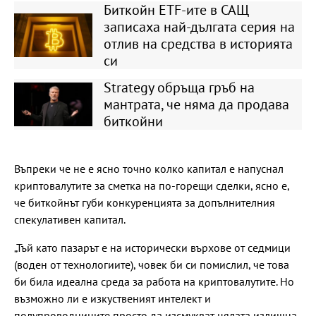
Биткойн ETF-ите в САЩ
записаха най-дългата серия на
отлив на средства в историята
си
Strategy обръща гръб на
мантрата, че няма да продава
биткойни
Въпреки че не е ясно точно колко капитал е напуснал
криптовалутите за сметка на по-горещи сделки, ясно е,
че биткойнът губи конкуренцията за допълнителния
спекулативен капитал.
„Тъй като пазарът е на исторически върхове от седмици
(воден от технологиите), човек би си помислил, че това
би била идеална среда за работа на криптовалутите. Но
възможно ли е изкуственият интелект и
полупроводниците просто да изсмукват цялата излишна