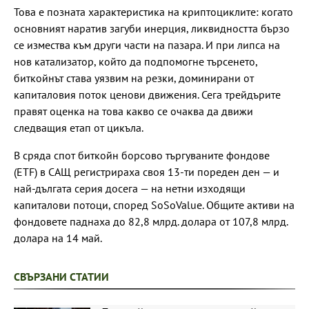
Това е позната характеристика на криптоциклите: когато
основният наратив загуби инерция, ликвидността бързо
се измества към други части на пазара. И при липса на
нов катализатор, който да подпомогне търсенето,
биткойнът става уязвим на резки, доминирани от
капиталовия поток ценови движения. Сега трейдърите
правят оценка на това какво се очаква да движи
следващия етап от цикъла.
В сряда спот биткойн борсово търгуваните фондове
(ETF) в САЩ регистрираха своя 13-ти пореден ден — и
най-дългата серия досега — на нетни изходящи
капиталови потоци, според SoSoValue. Общите активи на
фондовете паднаха до 82,8 млрд. долара от 107,8 млрд.
долара на 14 май.
СВЪРЗАНИ СТАТИИ