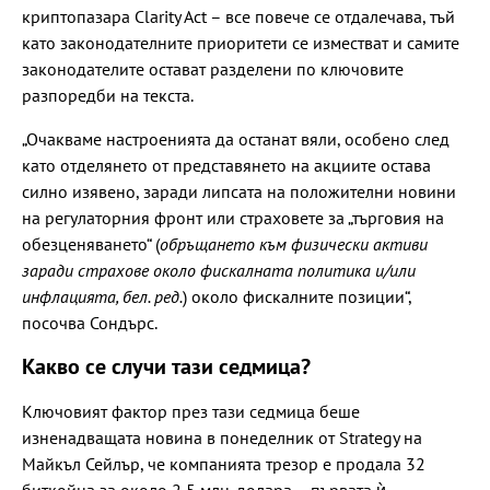
криптопазара Clarity Act – все повече се отдалечава, тъй
като законодателните приоритети се изместват и самите
законодателите остават разделени по ключовите
разпоредби на текста.
„Очакваме настроенията да останат вяли, особено след
като отделянето от представянето на акциите остава
силно изявено, заради липсата на положителни новини
на регулаторния фронт или страховете за „търговия на
обезценяването“ (
обръщането към физически активи
заради страхове около фискалната политика и/или
инфлацията, бел. ред.
) около фискалните позиции“,
посочва Сондърс.
Какво се случи тази седмица?
Ключовият фактор през тази седмица беше
изненадващата новина в понеделник от Strategy на
Майкъл Сейлър, че компанията трезор е продала 32
биткойна за около 2,5 млн. долара – първата ѝ