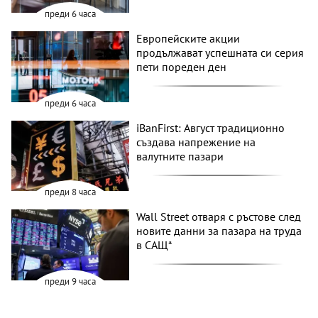
преди 6 часа
Европейските акции
продължават успешната си серия
пети пореден ден
преди 6 часа
iBanFirst: Август традиционно
създава напрежение на
валутните пазари
преди 8 часа
Wall Street отваря с ръстове след
новите данни за пазара на труда
в САЩ*
преди 9 часа