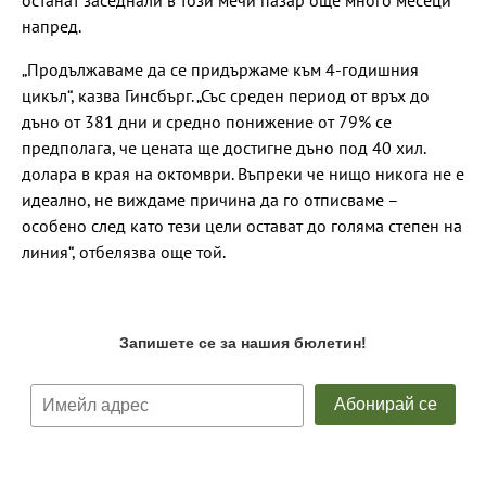
останат заседнали в този мечи пазар още много месеци
напред.
„Продължаваме да се придържаме към 4-годишния
цикъл“, казва Гинсбърг. „Със среден период от връх до
дъно от 381 дни и средно понижение от 79% се
предполага, че цената ще достигне дъно под 40 хил.
долара в края на октомври. Въпреки че нищо никога не е
идеално, не виждаме причина да го отписваме –
особено след като тези цели остават до голяма степен на
линия“, отбелязва още той.