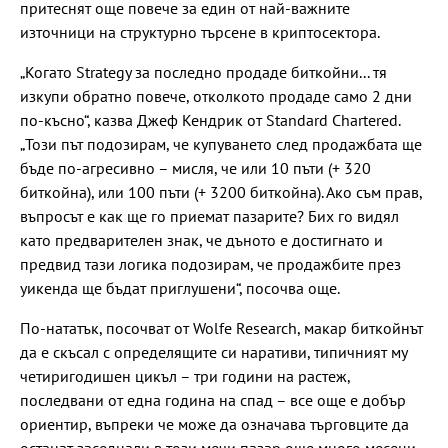
притеснят още повече за един от най-важните
източници на структурно търсене в криптосектора.
„Когато Strategy за последно продаде биткойни... тя
изкупи обратно повече, отколкото продаде само 2 дни
по-късно“, казва Джеф Кендрик от Standard Chartered.
„Този ​​път подозирам, че купуването след продажбата ще
бъде по-агресивно – мисля, че или 10 пъти (+ 320
биткойна), или 100 пъти (+ 3200 биткойна). Ако съм прав,
въпросът е как ще го приемат пазарите? Бих го видял
като предварителен знак, че дъното е достигнато и
предвид тази логика подозирам, че продажбите през
уикенда ще бъдат приглушени“, посочва още.
По-нататък, посочват от Wolfe Research, макар биткойнът
да е скъсал с определящите си наративи, типичният му
четиригодишен цикъл – три години на растеж,
последвани от една година на спад – все още е добър
ориентир, въпреки че може да означава търговците да