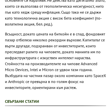
основните си наративи. Не действа като дигитално злато,
което се възползва от геополитическа несигурност, нито
пък като хедж срещу инфлация. Също така не се държи
като технологична акция с висок бета коефициент (по-
волатилна акция, бел. ред.).
Всъщност, докато цената на биткойн е в спад, фондовият
пазар отбеляза няколко рекордни върхове. Капиталът се
върти другаде, подхранван от инвеститорите, които
преследват ралито на чиповете, докато манията им по
инфраструктурата с изкуствен интелект нараства.
Стойността на производителите на чипове Advanced
Micro Devices, Intel и Micron се удвои тази година.
Възбудата на частния пазар около компании като SpaceX
и Anthropic се превърна в по-голям фокус на
инвеститорите, ориентирани към растеж.
СВЪРЗАНИ СТАТИИ