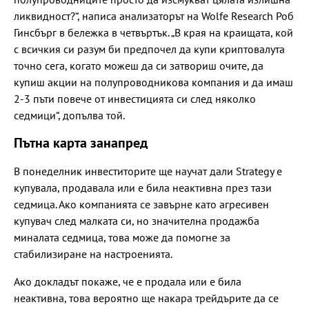
ликвидност?“, написа анализаторът на Wolfe Research Роб
Гинсбърг в бележка в четвъртък. „В края на краищата, кой
с всичкия си разум би предпочел да купи криптовалута
точно сега, когато можеш да си затвориш очите, да
купиш акции на полупроводникова компания и да имаш
2-3 пъти повече от инвестицията си след няколко
седмици“, допълва той.
Пътна карта занапред
В понеделник инвеститорите ще научат дали Strategy е
купувала, продавала или е била неактивна през тази
седмица. Ако компанията се завърне като агресивен
купувач след малката си, но значителна продажба
миналата седмица, това може да помогне за
стабилизиране на настроенията.
Ако докладът покаже, че е продала или е била
неактивна, това вероятно ще накара трейдърите да се