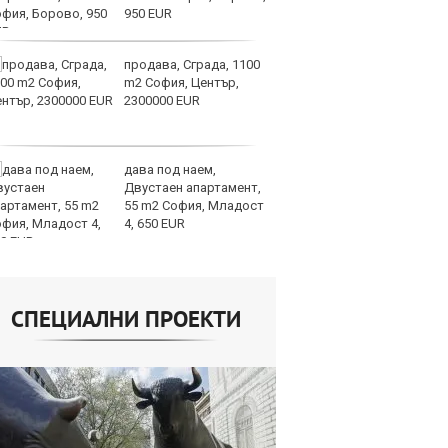
950 EUR
ви
отслабват
продава, Сграда, 1100
Ук
m2 София, Център,
ат
2300000 EUR
та
об
дава под наем,
Те
Двустаен апартамент,
ги
55 m2 София, Младост
иг
4, 650 EUR
ст
отшумяват
СПЕЦИАЛНИ ПРОЕКТИ