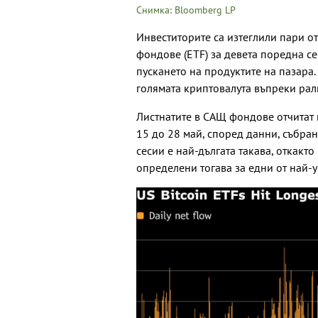
Снимка: Bloomberg LP
Инвеститорите са изтеглили пари о
фондове (ETF) за девета поредна се
пускането на продуктите на пазара.
голямата криптовалута въпреки рал
Листнатите в САЩ фондове отчитат н
15 до 28 май, според данни, събран
сесии е най-дългата такава, откакто
определени тогава за едни от най-у