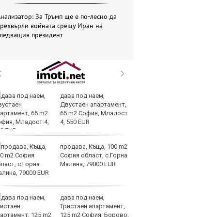
нализатор: За Тръмп ще е по-лесно да
прехвърли войната срещу Иран на
следващия президент
дава под наем,
И
Двустаен апартамент,
гр
65 m2 София, Младост
Ит
4, 550 EUR
ми
продава, Къща, 100 m2
Op
София област, с.Горна
ра
Малина, 79000 EUR
м
оп
сигурността
дава под наем,
До
Тристаен апартамент,
ни
125 m2 София, Борово,
пр