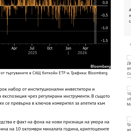
А
Времето във Варна на
8 август 2026
 от търгуваните в САЩ биткойн ETF-и. Графика: Bloomberg
рок набор от институционални инвеститори и
След гонка: Задържаха
мъж, у когото са
 експозиция чрез регулирани инструменти. В същото
намерени 460 000 евро
тях се превърна в ключов измерител за апетита към
Честваме паметта на
едства е факт на фона на нови признаци на умора на
свети Емилиан,
срина на 10 октомври миналата година, криптоцените
Кизикски епископ