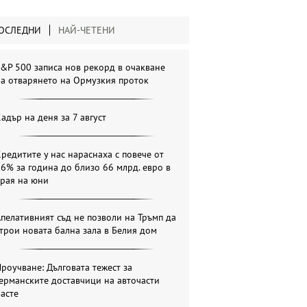
ОСЛЕДНИ
НАЙ-ЧЕТЕНИ
&P 500 записа нов рекорд в очакване
а отварянето на Ормузкия проток
адър на деня за 7 август
редитите у нас нараснаха с повече от
6% за година до близо 66 млрд. евро в
края на юни
пелативният съд не позволи на Тръмп да
трои новата бална зала в Белия дом
роучване: Дълговата тежест за
ерманските доставчици на авточасти
асте