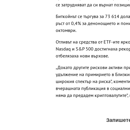
се затрудняват да си върнат позици
Биткойнът се търгува за 73 614 дол
ръст от 0,4% за денонощието и пон
октомври.
Отливът на средства от ETF-ите ярк
Nasdaq и S&P 500 достигнаха рекорд
отбелязаха нови върхове.
„Докато другите рискови активи п
удължение на примирието в Близкия
широкия спектър на риска“, коменти
вчерашната публикация в социалнит
няма да предадем криптовалутите“, 