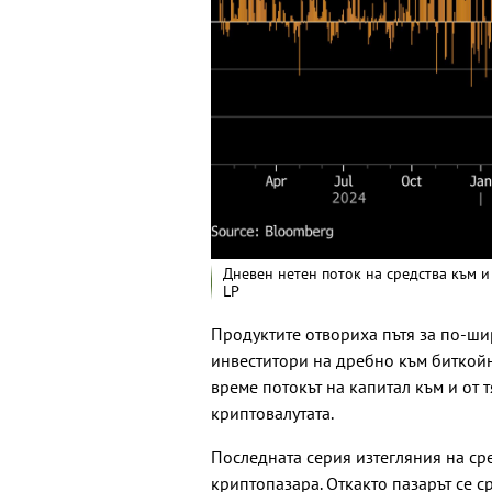
Дневен нетен поток на средства към и
LP
Продуктите отвориха пътя за по-ши
инвеститори на дребно към биткойн
време потокът на капитал към и от 
криптовалутата.
Последната серия изтегляния на ср
криптопазара. Откакто пазарът се 