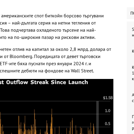
П
т американските спот биткойн борсово търгувани
сия – най-дългата серия на нетни тегления от
S
 Това подчертава охладеното търсене на най-
н
ито на по-широкия пазар на рискови активи.
етен отлив на капитал за около 2,8 млрд. долара от
К
и от Bloomberg. Поредицата от девет търговски
 ETF-ите бяха пуснати през януари 2024 г. и
К
спешните дебюти на фондове на Wall Street.
1
А
с
П
г
р