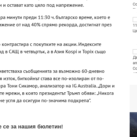
и и остават като цяло под напрежение.
ара минути преди 11:30 ч. българско време, което е
Продават за 10
ижение от над 40% спрямо рекорда, достигнат през
милиона долара
топката, вкарана от
Марадона с ръка
о контрастира с покупките на акции. Индексите
 в САЩ в четвъртък, а в Азия Kospi и Topix също
Варна отбелязва 147-
ата годишнина на
Военноморските сили
риветстваха съобщенията за възможно 60-дневно
 изток, биткойнът става все по-изолиран от по-
ра Тони Сикамор, анализатор на IG Australia. „Дори и
е мрежи, в която президентът Тръмп обяви: „Никога
не успя да осигури по-значима подкрепа“.