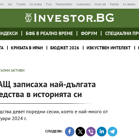
Air
Gol
Tialoto
Az-jenata
Puls
Teenproblem
Automedia
Imoti.net
Rabota
Az-deteto
ИНДЕКСИ
БФБ В РЕАЛНО ВРЕМЕ
ФОРУМ
СПЕЦИАЛНИ ПР
ТА
КРИЗАТА В ИРАН
БЮДЖЕТ 2026
ИЗКУСТВЕН ИНТЕЛЕКТ
ТАЛНИ АКТИВИ
АЩ записаха най-дългата
едства в историята си
дства девет поредни сесии, което е най-много от
уари 2024 г.
СПОДЕЛИ: