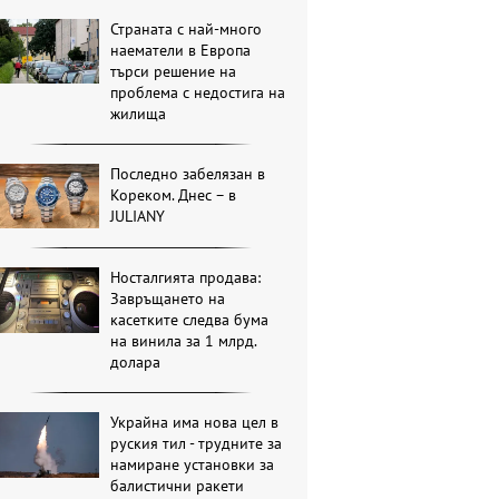
Страната с най-много
наематели в Европа
търси решение на
проблема с недостига на
жилища
Последно забелязан в
Кореком. Днес – в
JULIANY
Носталгията продава:
Завръщането на
касетките следва бума
на винила за 1 млрд.
долара
Украйна има нова цел в
руския тил - трудните за
намиране установки за
балистични ракети