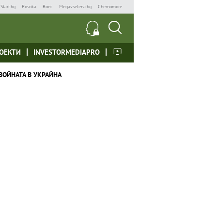
Start.bg
Posoka
Boec
Megavselena.bg
Chernomore
ОЕКТИ
INVESTORMEDIAPRO
ВОЙНАТА В УКРАЙНА