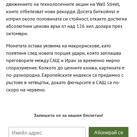
движението на технологичните акции на Wall Street,
които отбелязват нови рекорди. Досега биткойнът е
изтрил около половината си стойност, откакто достигна
абсолютния ценови връх от над 126 хил. долара през
октомври.
Монетата остава уязвима на макрорискове, като
поевтиня след новата порция удари, която заплашва
преговорите между САЩ и Иран за временно мирно
споразумение. Колкото до ценните книжа, картината е
по-разнородна. Европейските индекси са предимно с
ръстове в четвъртък, докато фючърсите в САЩ са по-
скоро на червено.