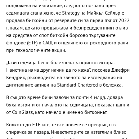
подложена на изпитание, след като по-рано през
седмицата стана ясно, че Strategy на Майкъл Сейлър е
продала биткойни от резервите си за първи път от 2022
г. насам, докато продължава и безпрецедентният отлив
на средства от спот биткойн борсово търгуваните
фондове (ETF) в САЩ и отделянето от рекордното рали
при технологичните акции.
„Тази седмица беше болезнена за криптосектора.
Наистина няма друг начин да го кажа“, посочва Джефри
Кендрик, ръководител на звеното за изследвания на
дигиталните активи на Standard Chartered в бележка.
В същото време бичи залози за почти 4 млрд. долара
бяха изтрити от началото на седмицата, показват данни
от CoinGlass, като начело е именно биткойнът.
Колкото до ETF-ите, те все повече се превръщат в
спирачка за пазара. Инвеститорите са изтеглили близо