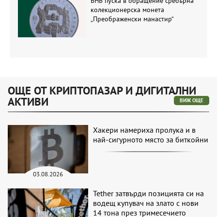
БНБ пуска в обращение сребърна
колекционерска монета
„Преображенски манастир“
ОЩЕ ОТ КРИПТОПАЗАР И ДИГИТАЛНИ
АКТИВИ
ВИЖ ОЩЕ
Хакери намериха пролука и в
най-сигурното място за биткойни
03.08.2026
Tether затвърди позицията си на
водещ купувач на злато с нови
14 тона през тримесечието