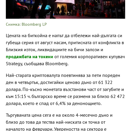
Снимка: Bloomberg LP
Цената на биткойна е напът да отбележи най-дългата си
губеща серия от август насам, притисната от конфликта в
Близкия изток, ликвидациите на бичи залози и
продажбата на токени
от големия корпоративен купувач
Strategy, съобщава Bloomberg.
Най-старата криптовалута поевтинява за пети пореден
ден в четвъртък, достигайки ценово дъно от 61 322
долара. По-късно монетата възстанови част от загубите и
към 15:15 ч. българско време се разменя за близо 62 472
долара, което е спад от 6,4% за денонощието.
Търгуваната цена сега е на около 4-месечно дъно и
близо до това да тества най-ниската си точка от
началото на февруари. Увереността на сектора е