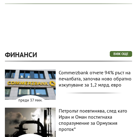
ФИНАНСИ
ВИЖ ОЩЕ
Commerzbank отчете 94% ръст на
печалбата, започва ново обратно
изкупуване за 1,2 млрд. евро
преди 37 мин.
Петролът поевтинява, след като
Иран и Оман постигнаха
споразумение за Ормузкия
проток*