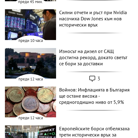
преди 45 мин.
Силни отчети и ръст при Nvidia
насочиха Dow Jones към нов
исторически връх
преди 10 часа
Износът на дизел от САЩ
достигна рекорд, докато светът
се бори за доставки
3
преди 12 часа
Войнов: Инфлацията в България
ще остане висока -
средногодишно ниво от 5,9%
преди 12 часа
Европейските борси отбелязаха
трети исторически връх за