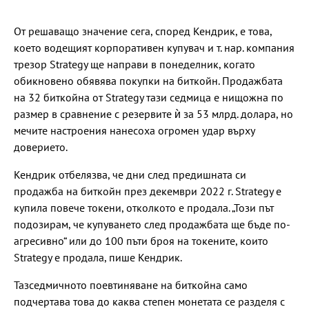
От решаващо значение сега, според Кендрик, е това,
което водещият корпоративен купувач и т. нар. компания
трезор Strategy ще направи в понеделник, когато
обикновено обявява покупки на биткойн. Продажбата
на 32 биткойна от Strategy тази седмица е нищожна по
размер в сравнение с резервите ѝ за 53 млрд. долара, но
мечите настроения нанесоха огромен удар върху
доверието.
Кендрик отбелязва, че дни след предишната си
продажба на биткойн през декември 2022 г. Strategy е
купила повече токени, отколкото е продала. „Този ​​път
подозирам, че купуването след продажбата ще бъде по-
агресивно“ или до 100 пъти броя на токените, които
Strategy е продала, пише Кендрик.
Тазседмичното поевтиняване на биткойна само
подчертава това до каква степен монетата се разделя с