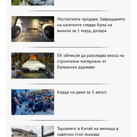
Носталгията продава: Завръщането
на касетките следва бума на
винила за 1 млрд. долара
ЕК обмисля да разследва вноса на
строителни материали от
балкански държави
Кадър на деня за 3 август
Търсенето в Китай на жилища в
съветски стил показва