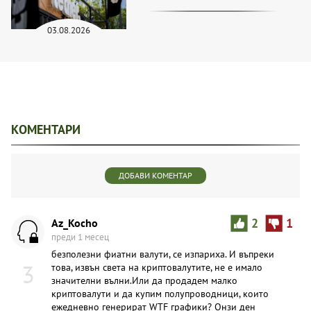
03.08.2026
КОМЕНТАРИ
ДОБАВИ КОМЕНТАР
Az_Kocho
2
1
преди 1 месец
безполезни фиатни валути, се изпариха. И въпреки
3
това, извън света на криптовалутите, не е имало
значителни вълни.Или да продадем малко
криптовалути и да купим полупроводници, които
ежедневно генерират WTF графики? Онзи ден