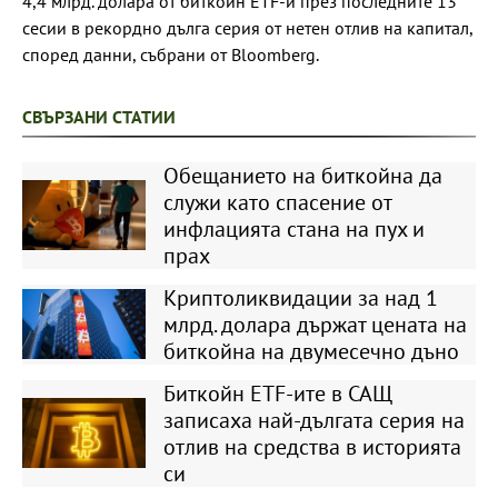
4,4 млрд. долара от биткойн ETF-и през последните 13
сесии в рекордно дълга серия от нетен отлив на капитал,
според данни, събрани от Bloomberg.
СВЪРЗАНИ СТАТИИ
Обещанието на биткойна да
служи като спасение от
инфлацията стана на пух и
прах
Криптоликвидации за над 1
млрд. долара държат цената на
биткойна на двумесечно дъно
Биткойн ETF-ите в САЩ
записаха най-дългата серия на
отлив на средства в историята
си