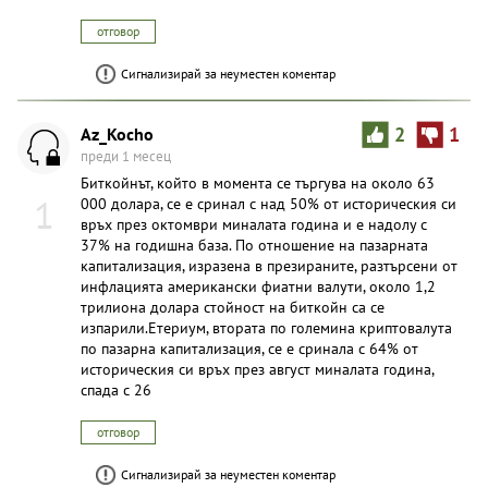
отговор
Сигнализирай за неуместен коментар
Az_Kocho
2
1
преди 1 месец
Биткойнът, който в момента се търгува на около 63
1
000 долара, се е сринал с над 50% от историческия си
връх през октомври миналата година и е надолу с
37% на годишна база. По отношение на пазарната
капитализация, изразена в презираните, разтърсени от
инфлацията американски фиатни валути, около 1,2
трилиона долара стойност на биткойн са се
изпарили.Етериум, втората по големина криптовалута
по пазарна капитализация, се е сринала с 64% от
историческия си връх през август миналата година,
спада с 26
отговор
Сигнализирай за неуместен коментар