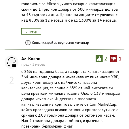
говорихме за Micron , чиято пазарна капитализация
скочи до 1 трилион долара от 500 милиарда долара
за 48 търговски дни. Цената на акциите се увеличи с
над 850% за 12 месеца и с над 1300% за 14 месеца.
отговор
Сигнализирай за неуместен коментар
Az_Kocho
2
1
преди 1 месец
с 26% на годишна база, а пазарната капитализация от
2
364 милиарда долара е изчезнала от пика насам.XRP,
друга криптовалута с най-висока пазарна
капитализация, се срина с 68% от най-високата си
цена през юли миналата година. Около 138 милиарда
долара изчезнаха.Индексът на пазарната
капитализация на криптовалутите от CoinMarketCap,
който проследява всички основни криптовалути, се е
сринал с 2,08 трилиона долара от октомври насам.
Над 2 трилиона долара стойност, изразена в
презирани безполезни фиат