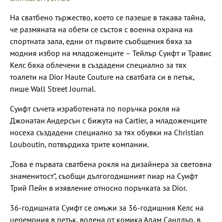
На сватбено тържество, което се пазеше в такава тайна,
че размяната на обети се състоя с военна охрана на
спортната зала, едни от първите съобщения бяха за
модния избор на младоженците – Тейлър Суифт и Травис
Келс бяха облечени в създадени специално за тях
тоалети на Dior Haute Couture на сватбата си в петък,
пише Wall Street Journal.
Суифт съчета изработената по поръчка рокля на
Джонатан Андерсън с бижута на Cartier, а младоженците
носеха създадени специално за тях обувки на Christian
Louboutin, потвърдиха трите компании.
„Това е първата сватбена рокля на дизайнера за световна
знаменитост“, съобщи дългогодишният пиар на Суифт
Трий Пейн в изявление относно поръчката за Dior.
36-годишната Суифт се омъжи за 36-годишния Келс на
церемония в петък, водена от комика Адам Сандлър, в