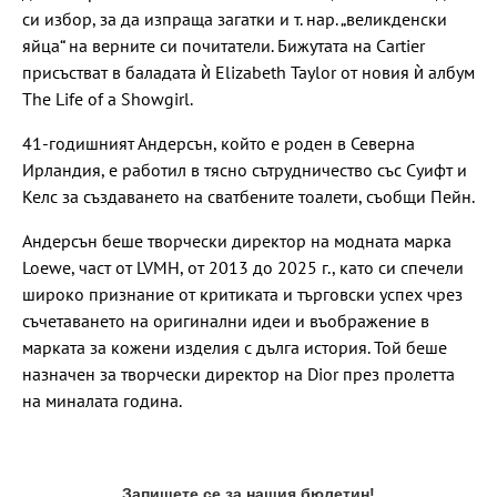
си избор, за да изпраща загатки и т. нар. „великденски
яйца“ на верните си почитатели. Бижутата на Cartier
присъстват в баладата ѝ Elizabeth Taylor от новия ѝ албум
The Life of a Showgirl.
41-годишният Андерсън, който е роден в Северна
Ирландия, е работил в тясно сътрудничество със Суифт и
Келс за създаването на сватбените тоалети, съобщи Пейн.
Андерсън беше творчески директор на модната марка
Loewe, част от LVMH, от 2013 до 2025 г., като си спечели
широко признание от критиката и търговски успех чрез
съчетаването на оригинални идеи и въображение в
марката за кожени изделия с дълга история. Той беше
назначен за творчески директор на Dior през пролетта
на миналата година.