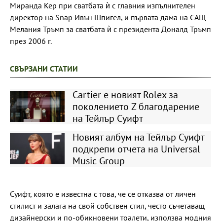
Миранда Кер при сватбата ѝ с главния изпълнителен
директор на Snap Ивън Шпигел, и първата дама на САЩ
Мелания Тръмп за сватбата ѝ с президента Доналд Тръмп
през 2006 г.
СВЪРЗАНИ СТАТИИ
Cartier е новият Rolex за
поколението Z благодарение
на Тейлър Суифт
Новият албум на Тейлър Суифт
подкрепи отчета на Universal
Music Group
Суифт, която е известна с това, че се отказва от личен
стилист и залага на свой собствен стил, често съчетаващ
дизайнерски и по-обикновени тоалети, използва модния