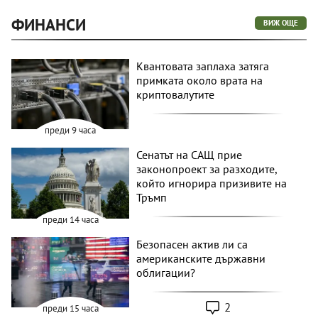
ФИНАНСИ
ВИЖ ОЩЕ
Квантовата заплаха затяга
примката около врата на
криптовалутите
преди 9 часа
Сенатът на САЩ прие
законопроект за разходите,
който игнорира призивите на
Тръмп
преди 14 часа
Безопасен актив ли са
американските държавни
облигации?
2
преди 15 часа