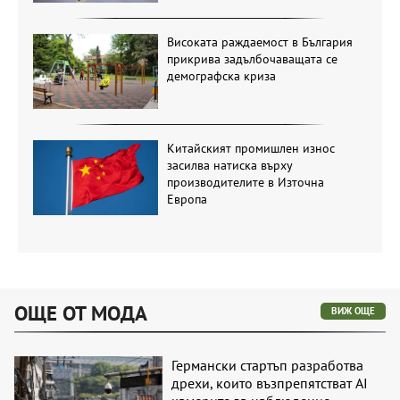
Високата раждаемост в България
прикрива задълбочаващата се
демографска криза
Китайският промишлен износ
засилва натиска върху
производителите в Източна
Европа
ОЩЕ ОТ МОДА
ВИЖ ОЩЕ
Германски стартъп разработва
дрехи, които възпрепятстват AI