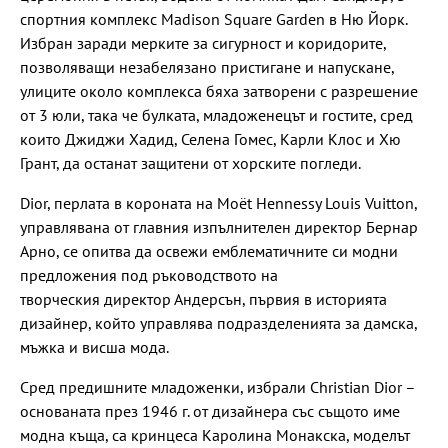
спортния комплекс Madison Square Garden в Ню Йорк.
Избран заради мерките за сигурност и коридорите,
позволяващи незабелязано пристигане и напускане,
улиците около комплекса бяха затворени с разрешение
от 3 юли, така че булката, младоженецът и гостите, сред
които Джиджи Хадид, Селена Гомес, Карли Клос и Хю
Грант, да останат защитени от хорските погледи.
Dior, перлата в короната на Moët Hennessy Louis Vuitton,
управлявана от главния изпълнителен директор Бернар
Арно, се опитва да освежи емблематичните си модни
предложения под ръководството на
творческия директор Андерсън, първия в историята
дизайнер, който управлява подразделенията за дамска,
мъжка и висша мода.
Сред предишните младоженки, избрали Christian Dior –
основаната през 1946 г. от дизайнера със същото име
модна къща, са кринцеса Каролина Монакска, моделът