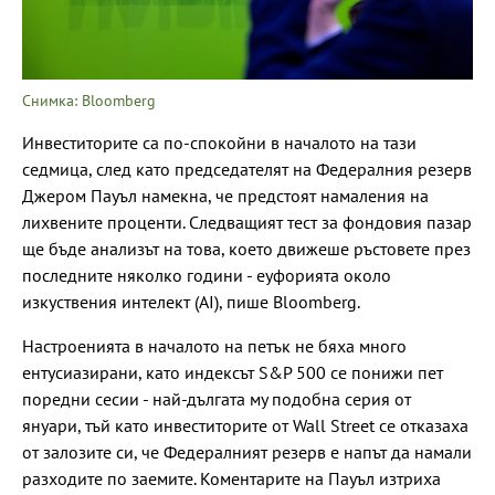
Снимка: Bloomberg
Инвеститорите са по-спокойни в началото на тази
седмица, след като председателят на Федералния резерв
Джером Пауъл намекна, че предстоят намаления на
лихвените проценти. Следващият тест за фондовия пазар
ще бъде анализът на това, което движеше ръстовете през
последните няколко години - еуфорията около
изкуствения интелект (AI), пише Bloomberg.
Настроенията в началото на петък не бяха много
ентусиазирани, като индексът S&P 500 се понижи пет
поредни сесии - най-дългата му подобна серия от
януари, тъй като инвеститорите от Wall Street се отказаха
от залозите си, че Федералният резерв е напът да намали
разходите по заемите. Коментарите на Пауъл изтриха