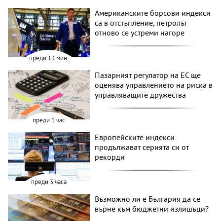
Американските борсови индекси
са в отстъпление, петролът
отново се устреми нагоре
преди 13 мин.
Пазарният регулатор на ЕС ще
оценява управлението на риска в
управляващите дружества
преди 1 час
Европейските индекси
продължават серията си от
рекорди
преди 3 часа
Възможно ли е България да се
върне към бюджетни излишъци?