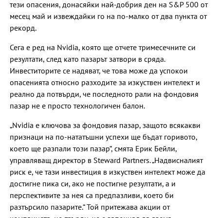
тези опасения, донасяйки най-добрия ден на S&P 500 от
месец май и извеждайки го на по-малко от два пункта от
рекорд.
Сега е ред на Nvidia, която ще отчете тримесечните си
резултати, след като пазарът затвори в сряда.
Инвеститорите се надяват, че това може да успокои
опасенията относно разходите за изкуствен интелект и
реално да потвърди, че последното рали на фондовия
пазар не е просто технологичен балон.
„Nvidia е ключова за фондовия пазар, защото всякакви
признаци на по-нататъшни успехи ще бъдат горивото,
което ще разпали този пазар“, смята Ерик Бейли,
управляващ директор в Steward Partners. „Надвисналият
риск е, че тази инвестиция в изкуствен интелект може да
достигне пика си, ако не постигне резултати, а и
перспективите за нея са предпазливи, което би
разтърсило пазарите.“ Той притежава акции от