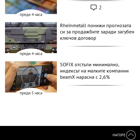
2
преди 4 часа
Rheinmetall понижи прогнозата
си за продажбите заради загубен
ключов договор
преди 4 часа
SOFIX отстъпи минимално,
индексът на малките компании
beamX нарасна с 2,6%
преди 5 часа
НАГОРЕ