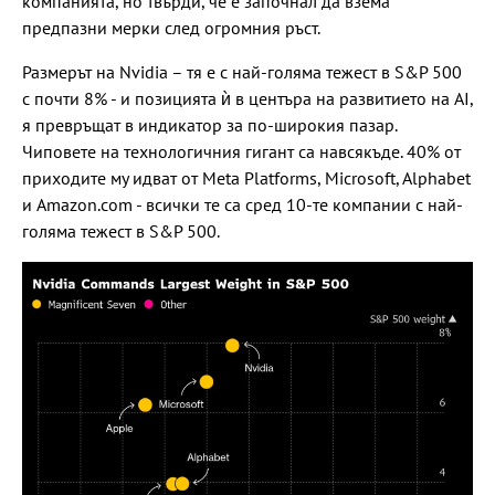
компанията, но твърди, че е започнал да взема
предпазни мерки след огромния ръст.
Размерът на Nvidia – тя е с най-голяма тежест в S&P 500
с почти 8% - и позицията ѝ в центъра на развитието на AI,
я превръщат в индикатор за по-широкия пазар.
Чиповете на технологичния гигант са навсякъде. 40% от
приходите му идват от Meta Platforms, Microsoft, Alphabet
и Amazon.com - всички те са сред 10-те компании с най-
голяма тежест в S&P 500.