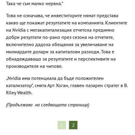
Така че съм малко нервна.“
Това не означава, че инвеститорите нямат представа
какво ще покажат резултатите на компанията. Клиентите
на Nvidia с мегакапитализация отчетоха предимно
добри резултати по-рано през сезона на отчетите,
включително дадоха обещания за увеличаване на
милиардите долари за капиталови разходи. Това е
обнадеждаващо за резултатите и перспективите на
производителя на чипове.
„Nvidia има потенциала да бъде положителен
катализатор“, смята Арт Хоган, главен пазарен стратег в B.
Riley Wealth.
(Продължава на следващата страница)
1
2