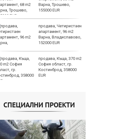
Варна, Трошево,
вр
155000 EUR
оп
доставките
продава, Четиристаен
По
апартамент, 96 m2
и
Варна, Владиславово,
на
152000 EUR
от
продава, Къща, 370 m2
Го
София област, гр.
Н
Костинброд, 358000
на
EUR
Б
СПЕЦИАЛНИ ПРОЕКТИ