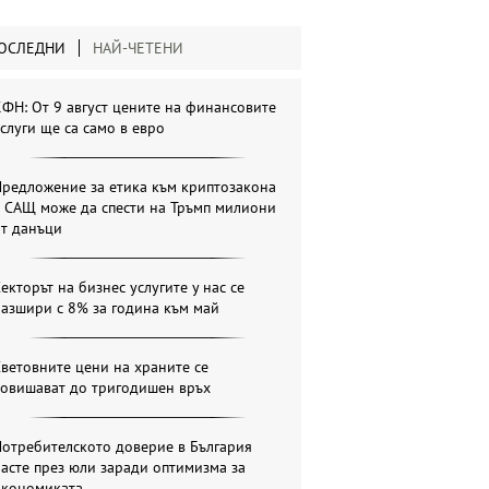
ОСЛЕДНИ
НАЙ-ЧЕТЕНИ
ФН: От 9 август цените на финансовите
слуги ще са само в евро
Предложение за етика към криптозакона
в САЩ може да спести на Тръмп милиони
от данъци
екторът на бизнес услугите у нас се
азшири с 8% за година към май
ветовните цени на храните се
повишават до тригодишен връх
отребителското доверие в България
асте през юли заради оптимизма за
икономиката