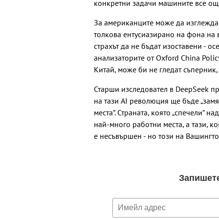
конкретни задачи машините все още
За американците може да изглежда 
толкова ентусиазирано на фона на 
страхът да не бъдат изоставени - ос
анализаторите от Oxford China Polic
Китай, може би не гледат съперник, 
Старши изследовател в DeepSeek пр
на тази AI революция ще бъде „зам
места“. Страната, която „спечели“ н
най-много работни места, а тази, к
е несъвършен - но този на Вашингт