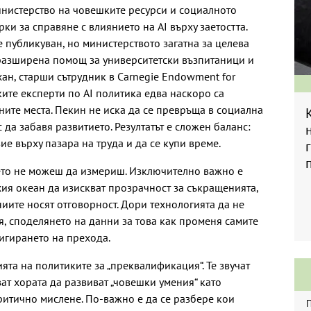
нистерство на човешките ресурси и социалното
ки за справяне с влиянието на AI върху заетостта.
 публикуван, но министерството загатна за целева
разширена помощ за университетски възпитаници и
ан, старши сътрудник в Carnegie Endowment for
ските експерти по AI политика едва наскоро са
ните места. Пекин не иска да се превръща в социална
 да забавя развитието. Резултатът е сложен баланс:
ие върху пазара на труда и да се купи време.
то не можеш да измериш. Изключително важно е
хия океан да изискват прозрачност за съкращенията,
ниите носят отговорност. Дори технологията да не
, споделянето на данни за това как променя самите
вигирането на прехода.
ята на политиките за „преквалификация“. Те звучат
ват хората да развиват „човешки умения“ като
итично мислене. По-важно е да се разбере кои