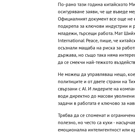
По-рано тази година китайското Ми
осигуряване заяви, че ще въведе мер
Официалният документ все още не е
подкрепа за ключови индустрии и 
младежи, търсещи работа. Мат Шийх
International Peace, пише, че китай
осъзнали мащаба на риска за работ
държава, но също така няма интерес
да се смекчи най-тежкото въздейств
Не можеш да управляваш нещо, кое
политиците и от двете страни на Ти
свързани с AI. И лидерите на компа
води директно до масови уволнения
задачи в работата е ключово за на
Трябва да се споменат и ограничени
полезно, но често са кухи - насърча
емоционална интелигентност или кр