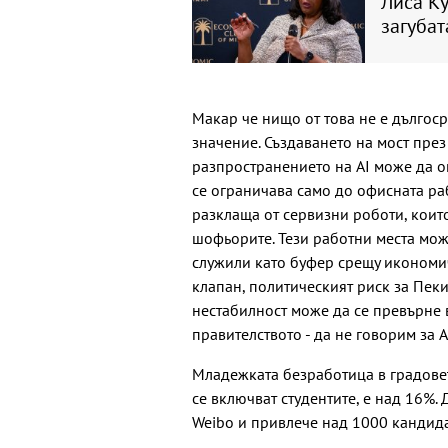
Лиса Ку
загубат
Макар че нищо от това не е дългос
значение. Създаването на мост пре
разпространението на AI може да о
се ограничава само до офисната раб
разклаща от сервизни роботи, коит
шофьорите. Тези работни места може
служили като буфер срещу икономич
клапан, политическият риск за Пек
нестабилност може да се превърне 
правителството - да не говорим за A
Младежката безработица в градовете
се включват студентите, е над 16%.
Weibo и привлече над 1000 кандида