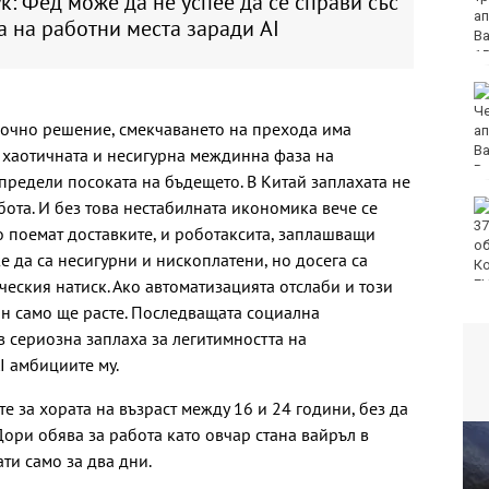
к: Фед може да не успее да се справи със
Международния ден
а на работни места заради AI
на младежта във
Варна
Чужденец, ползвал
фалшива шофьорска
рочно решение, смекчаването на прехода има
книжка, бе осъден във
Варна
з хаотичната и несигурна междинна фаза на
предели посоката на бъдещето. В Китай заплахата не
ота. И без това нестабилната икономика вече се
Спипаха 75-годишен
дядо с 53 грама чист
о поемат доставките, и роботаксита, заплашващи
кокаин
 да са несигурни и нископлатени, но досега са
еския натиск. Ако автоматизацията отслаби и този
ин само ще расте. Последващата социална
в сериозна заплаха за легитимността на
I амбициите му.
 за хората на възраст между 16 и 24 години, без да
 Дори обява за работа като овчар стана вайръл в
ти само за два дни.