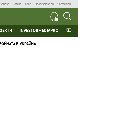
Start.bg
Posoka
Boec
Megavselena.bg
Chernomore
ОЕКТИ
INVESTORMEDIAPRO
ВОЙНАТА В УКРАЙНА