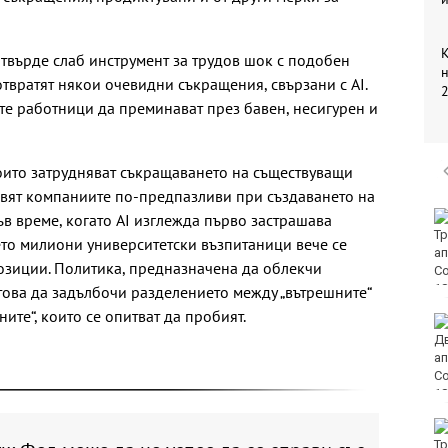
К
 твърде слаб инструмент за трудов шок с подобен
н
твратят някои очевидни съкращения, свързани с AI.
2
ите работници да преминават през бавен, несигурен и
оито затрудняват съкращаването на съществуващи
авят компаниите по-предпазливи при създаването на
Бързият влак за Варна
ъв време, когато AI изглежда първо застрашава
блъсна и уби жена
дето милиони университетски възпитаници вече се
озиции. Политика, предназначена да облекчи
 това да задълбочи разделението между „вътрешните“
ите“, които се опитват да пробият.
ЕЦТП: „Туризмът за
шофьорски книжки“
заобикаля закона и
създава риск за
всички на пътя
Организират редица
инициативи за