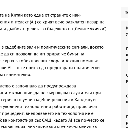
П
а на Китай като една от страните с най-
ния интелект (AI) се крият вече разклатен пазар на
К
 и дълбока тревога за бъдещето на „белите якички“,
у
 в съдебните зали и политическите сигнали, докато
е да си позволи да игнорира: че бумът на
се крах за обикновените хора и техния поминък.
ави AI - то се опитва да предотврати политически
ват внимателно.
С
р
елство е започнало да предупреждава
чните компании, да не съкращават служители при
С
е серия от шумни съдебни решения в Ханджоу и
 на уволнени технологични работници, привличат
 прецедент: внедряването на технология не е
П
ова контрастира със САЩ, където AI все по-често се
р
 съкращения, продиктувани и от други мерки за