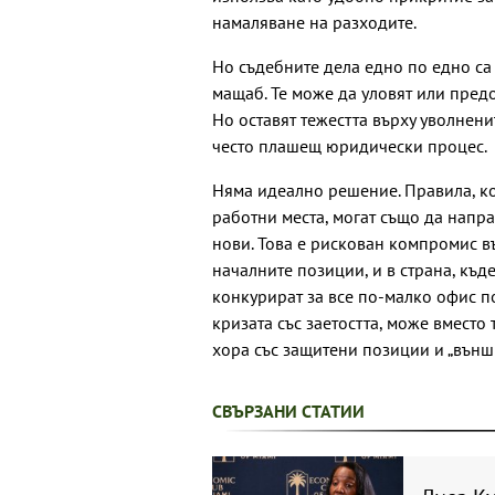
намаляване на разходите.
Но съдебните дела едно по едно са
мащаб. Те може да уловят или предо
Но оставят тежестта върху уволнен
често плашещ юридически процес.
Няма идеално решение. Правила, к
работни места, могат също да напр
нови. Това е рискован компромис в
началните позиции, и в страна, къ
конкурират за все по-малко офис п
кризата със заетостта, може вместо
хора със защитени позиции и „външн
СВЪРЗАНИ СТАТИИ