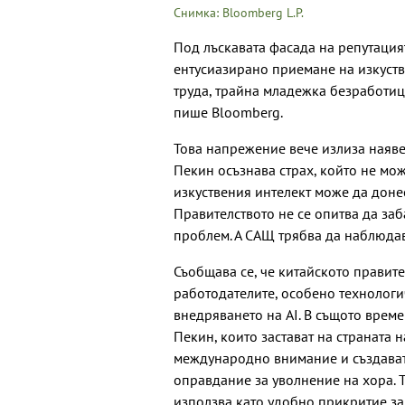
Снимка: Bloomberg L.P.
Под лъскавата фасада на репутацият
ентусиазирано приемане на изкустве
труда, трайна младежка безработица
пише Bloomberg.
Това напрежение вече излиза наяве
Пекин осъзнава страх, който не мож
изкуствения интелект може да доне
Правителството не се опитва да заб
проблем. А САЩ трябва да наблюда
Съобщава се, че китайското правит
работодателите, особено технологи
внедряването на AI. В същото врем
Пекин, които застават на страната
международно внимание и създават
оправдание за уволнение на хора. Т
използва като удобно прикритие за