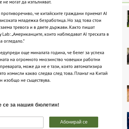
 не могат да изпълняват.
противоречиво, че китайските граждани приемат AI
високата младежка безработица. Но зад това стои
езаема тревога и в двете държави. Както пишат
y Lab: „Американците, които наблюдават AI треската в
а огледало.“
едупреди още миналата година, че белег за успеха
яната на огромното мнозинство човешки работни
адпреварата, може да не е тази, която автоматизира
оято измисли какво следва след това. Планът на Китай
он изобщо не съществува.