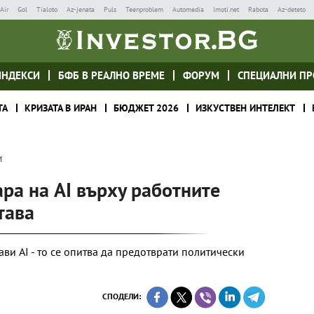
Air
Gol
Tialoto
Az-jenata
Puls
Teenproblem
Automedia
Imoti.net
Rabota
Az-deteto
ИНДЕКСИ
БФБ В РЕАЛНО ВРЕМЕ
ФОРУМ
СПЕЦИАЛНИ ПР
ТА
КРИЗАТА В ИРАН
БЮДЖЕТ 2026
ИЗКУСТВЕН ИНТЕЛЕКТ
И
ара на AI върху работните
тава
ави AI - то се опитва да предотврати политически
СПОДЕЛИ: