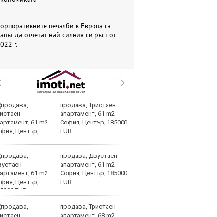
орпоративните печалби в Европа са
апът да отчетат най-силния си ръст от
022 г.
продава, Тристаен
Тъ
апартамент, 61 m2
Ки
София, Център, 185000
ек
EUR
по
търсенето
продава, Двустаен
Op
апартамент, 61 m2
70
София, Център, 185000
Mi
EUR
ин
продава, Тристаен
Це
апартамент, 68 m2
ст