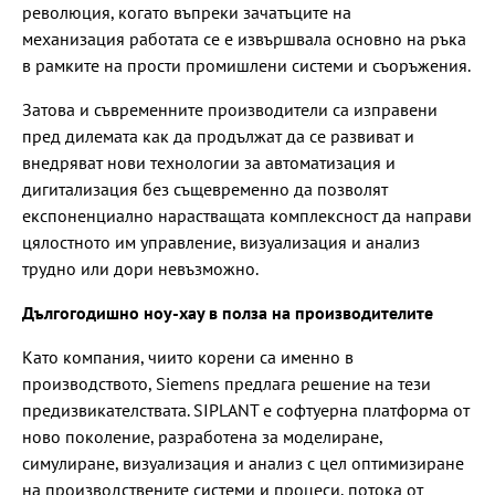
революция, когато въпреки зачатъците на
механизация работата се е извършвала основно на ръка
в рамките на прости промишлени системи и съоръжения.
Затова и съвременните производители са изправени
пред дилемата как да продължат да се развиват и
внедряват нови технологии за автоматизация и
дигитализация без същевременно да позволят
експоненциално нарастващата комплексност да направи
цялостното им управление, визуализация и анализ
трудно или дори невъзможно.
Дългогодишно ноу-хау в полза на производителите
Като компания, чиито корени са именно в
производството, Siemens предлага решение на тези
предизвикателствата. SIPLANT e софтуерна платформа от
ново поколение, разработена за моделиране,
симулиране, визуализация и анализ с цел оптимизиране
на производствените системи и процеси, потока от