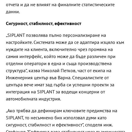
отчета и да не влияят на финалните статистическите
данни.
Сигурност, стабилност, ефективност
„SIPLANT позволява пълно персонализиране на
настройките. Системата може да се адаптира изцяло към
нуждите на клиента, включително чрез промяна на
самия интерфейс, който може да бъде различен при
отделни оператори в една и съща производствена
структура“, казва Николай Петков, част от екипа на
Инженерния център във Варна. Специалистите от
центъра вече имат зад гърба си успешни проекти за
интеграция на SIPLANT за водещи концерни от
автомобилната индустрия.
„Ако трябва да дефинирам ключовите предимства на
SIPLANT, то несъмнено бих използвал думи като
сигурност, стабилност и ефективност“, споделя инж.
Стефанов. “Софтуерът дава стабилност чрез възможността