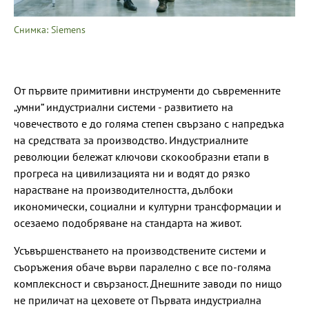
Снимка: Siemens
От първите примитивни инструменти до съвременните
„умни“ индустриални системи - развитието на
човечеството е до голяма степен свързано с напредъка
на средствата за производство. Индустриалните
революции бележат ключови скокообразни етапи в
прогреса на цивилизацията ни и водят до рязко
нарастване на производителността, дълбоки
икономически, социални и културни трансформации и
осезаемо подобряване на стандарта на живот.
Усъвършенстването на производствените системи и
съоръжения обаче върви паралелно с все по-голяма
комплексност и свързаност. Днешните заводи по нищо
не приличат на цеховете от Първата индустриална