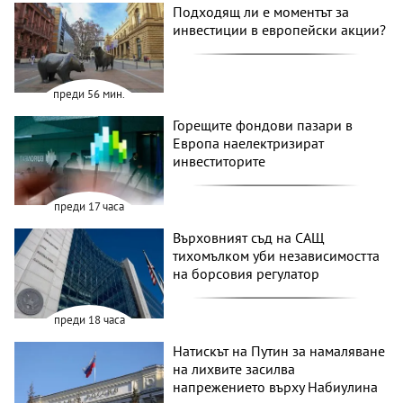
Подходящ ли е моментът за
инвестиции в европейски акции?
преди 56 мин.
Горещите фондови пазари в
Европа наелектризират
инвеститорите
преди 17 часа
Върховният съд на САЩ
тихомълком уби независимостта
на борсовия регулатор
преди 18 часа
Натискът на Путин за намаляване
на лихвите засилва
напрежението върху Набиулина