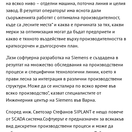
на всяко ниво – отделни машина, поточна линия и целия
завод. В резултат операторът има яснота дали
съоръженията работят с оптимална производителност,
къде са „тесните места“ и каква е причината за тях, какви
мерки за оптимизация могат да бъдат предприети и
какво е тяхното въздействие върху производителността в
краткосрочен и дългосрочен план.
„Тази софтуерна разработка на Siemens е създадена в
резултат на множество обследвания на производствени
процеси и специфични технологични линии, което я
прави лесна за интеграция в различни производствени
структури. Може да се инсталира по всяко време във
всяко производство“, казват специалистите от
Инженерния център на Siemens във Варна.
Според инж. Светозар Стефанов SIPLANT e нещо повече
от SCADA система.Софтуерът е предназначен за всякакъв
вид дискретни производствени процеси и може да