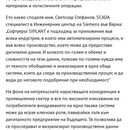
материали и логистичните операции.
Ето какво споделя инж. Светозар Стефанов, SCADA
специалист в Инженерния център на Siemens във Варна:
„Софтуерът SIPLANT е подходящ за приложение във
всяка индустрия, в която има автоматизирани процеси, и
във всяко производство, което може да предостави
дигитални данни. И колкото по-голям е обемът и
сложността на тези данни, толкова по-голяма нужда има
от тяхното обобщение и анализиране в една обща
система, която да следи за производствения процес и да
води до неговото подобрение при необходимост.“
На фона на непрекъснато нарастващата конкуренция в
промишления сектор и все по-високите изисквания на
потребителите внедряването на една такава система
може да играе ключова роля, павирайки пътя към
дигиталното предприятие на бъдещето. Тя позволява да
се проследяват и визуализират производствени данни