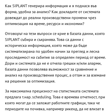
Как SIPLANT генерира информация и я поднася във
форма, удобна за анализ? Как докладите от системата
довеждат до реални производствени промени чрез
оптимизация на време, ресурси и икономии?
Отговорът на тези въпроси се крие в базата данни, която
SIPLANT събира и съхранява. Това са данни с
историческа информация, която може да бъде
систематизирана по удобен начин за преглед и лесна
проследимост на събития за определен период от време.
Дори и системата да не е отчела грешки и/или аларми,
базата данни позволява възможност за сравнение и
анализ на производствения процес, а оттам и за вземане
на решения за оптимизация.
За максимална прецизност на статистиката системата
предлага т.нар. scheduling. Това е времева отчетност, при
която могат да се заложат работните графици, така че
периодите на почивка, например уикенд, да не влизат в