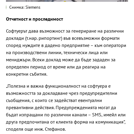
Снимка: Siemens
Отчетност и проследимост
Софтуерът дава възможност за генериране на различни
доклади (т.нар. рипортинг) във всевъзможни формати
според нуждите в дадено предприятие – към оператори
на производствени линии, технически лица или
мениджъри. Всеки доклад може да бъде зададен за
определен период от време или да реагира на
конкретни събития.
„Полезна и важна функционалност на софтуера е
възможността за докладване чрез предупредителни
съобщения, с които се задействат евентуални
превантивни действия. Предупрежденията могат да
бъдат изпращани по различни канали – SMS, имейл или
друга предпочитана от клиента форма на комуникация“,
споделя още инж. Стефанов.