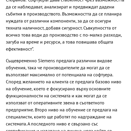
да се наблюдават, анализират и предвиждат дадени
събития в производството. Възможността да се планира
нуждата от различни компоненти, за да се осигури
тяхната наличност, добавя сигурност. Съвкупността от
всичко това води до производство с по-малко разходи,
загуба на време и ресурси, а това повишава общата
ефективност”.
Същевременно Siemens предлага различни видове
обучения, така че производителите да могат да се
възползват максимално от потенциала на софтуера.
Според желанието на клиента се предлага базово ниво
на обучение, което е фокусирано върху основните
функционалности на системата и как могат да се
използват от оперативните звена в съответното
предприятие. Второ ниво на обучение се предлага на
специалисти, които ще работят по надграждане на
системата. А последното ниво е свързано със
сертификация и издаване на лиценз, чрез който се