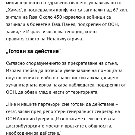
министерството на здравеопазването, управлявано от
„Хамас“, в последвалия конфликт са загинали над 67 хил.
жители на Газа. Около 450 израелски войници са
загинали в боевете в Газа. Панел, подкрепен от ООН,
заяви, че Израел извършва геноцид, което
правителството на Нетаняху отрича.
„Готови за действие“
Съгласно споразумението за прекратяване на огъня,
Израел трябва да позволи увеличаване на помощта за
опустошения от войната палестински анклав, където
хуманитарната криза накара наблюдател, подкрепян от
ООН, да обяви глад в части от територията.
„Ние и нашите партньори сме готови да действаме –
сега“, заяви пред репортери генералният секретар на
ООН Антонио Гутериш. „Разполагаме с експертизата,
дистрибуторските мрежи и връзките с общността,
необходими за действие.“