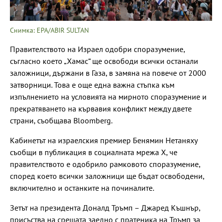
Снимка: EPA/ABIR SULTAN
Правителството на Израел одобри споразумение,
съгласно което „Хамас“ ще освободи всички останали
заложници, държани в Газа, в замяна на повече от 2000
затворници. Това е още една важна стъпка към
изпълнението на условията на мирното споразумение и
прекратяването на кървавия конфликт между двете
страни, съобщава Bloomberg.
Кабинетът на израелския премиер Бенямин Нетаняху
съобщи в публикация в социалната мрежа X, че
правителството е одобрило рамковото споразумение,
според което всички заложници ще бъдат освободени,
включително и останките на починалите.
Зетът на президента Доналд Тръмп – Джаред Къшнър,
присъства на срещата заедно с пратеника на Тръмп за