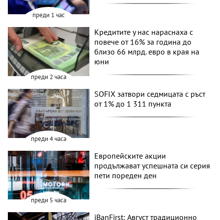
преди 1 час
Кредитите у нас нараснаха с
повече от 16% за година до
близо 66 млрд. евро в края на
юни
преди 2 часа
SOFIX затвори седмицата с ръст
от 1% до 1 311 пункта
преди 4 часа
Европейските акции
продължават успешната си серия
пети пореден ден
преди 5 часа
iBanFirst: Август традиционно