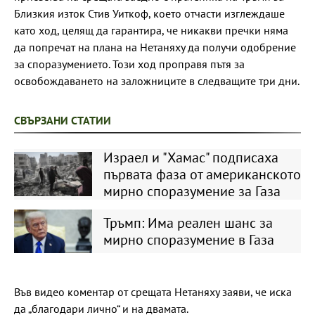
Близкия изток Стив Уиткоф, което отчасти изглеждаше
като ход, целящ да гарантира, че никакви пречки няма
да попречат на плана на Нетаняху да получи одобрение
за споразумението. Този ход проправя пътя за
освобождаването на заложниците в следващите три дни.
СВЪРЗАНИ СТАТИИ
Израел и "Хамас" подписаха
първата фаза от американското
мирно споразумение за Газа
Тръмп: Има реален шанс за
мирно споразумение в Газа
Във видео коментар от срещата Нетаняху заяви, че иска
да „благодари лично“ и на двамата.