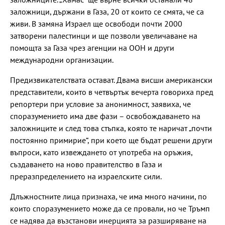
заложници, държани в Газа, 20 от които се смята, че са
живи. В замяна Израел ще освободи почти 2000
затворени палестинци и ще позволи увеличаване на
помощта за Газа чрез агенции на ООН и други
международни организации.
Предизвикателствата остават. Двама висши американски
представители, които в четвъртък вечерта говориха пред
репортери при условие за анонимност, заявиха, че
споразумението има две фази – освобождаването на
заложниците и след това стъпка, която те наричат „почти
постоянно примирие“, при което ще бъдат решени други
въпроси, като извеждането от употреба на оръжия,
създаването на ново правителство в Газа и
преразпределението на израелските сили.
Длъжностните лица признаха, че има много начини, по
които споразумението може да се провали, но че Тръмп
се надява да възстанови инерцията за разширяване на