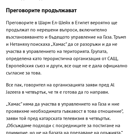
Преговорите продължават
Преговорите в Шарм Ел-Шейх в Египет вероятно ще
продължат по нерешени въпроси, включително
възстановяването и бъдещото управление на Газа. Тръмп
и Нетаняху поискаха „Хамас“ да се разоръжи и да не
участва в управлението на територията. Групата,
определена като терористична организация от САЩ,
Европейския съюз и други, все още не е дала официално
съгласие за това.
Все пак, говорител на организацията заяви пред Al
Jazeera в четвъртък, че тя е готова да го направи.
„Хамас“ няма да участва в управлението на Газа и ние
проявихме необходимата гъвкавост в това отношение“,
заяви той пред катарската телевизия в четвъртък.
„Обсъждаме подходи с посредниците за постигане на
примирие, но не на базата на предаване на оръжията.“