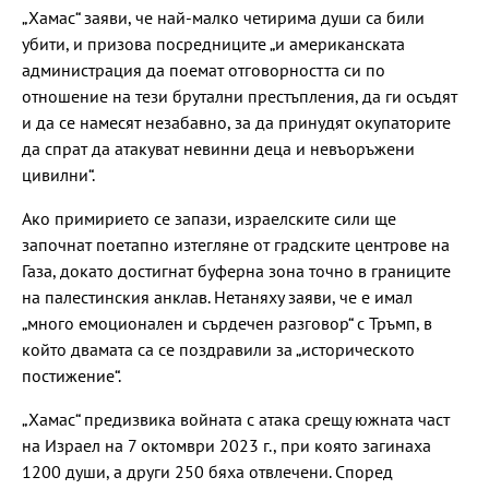
„Хамас“ заяви, че най-малко четирима души са били
убити, и призова посредниците „и американската
администрация да поемат отговорността си по
отношение на тези брутални престъпления, да ги осъдят
и да се намесят незабавно, за да принудят окупаторите
да спрат да атакуват невинни деца и невъоръжени
цивилни“.
Ако примирието се запази, израелските сили ще
започнат поетапно изтегляне от градските центрове на
Газа, докато достигнат буферна зона точно в границите
на палестинския анклав. Нетаняху заяви, че е имал
„много емоционален и сърдечен разговор“ с Тръмп, в
който двамата са се поздравили за „историческото
постижение“.
„Хамас“ предизвика войната с атака срещу южната част
на Израел на 7 октомври 2023 г., при която загинаха
1200 души, а други 250 бяха отвлечени. Според