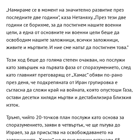
„Намираме се в момент на значително развитие през
последните две години“, каза Нетаняху. „През тези две
години се борихме, за да постигнем нашите военни
цели, а една от основните ни военни цели беше да
освободим нашите заложници, всички заложници,
живите и мъртвите. И ние сме напът да постигнем това.“
Този ход беше до голяма степен очакван, но послужи
като завършек на първата фаза от споразумението, след
като главният преговарящ от „Хамас“ обяви по-рано
през деня, че подкрепяната от Иран групировка е
съгласна да сложи край на войната, която опустоши Газа,
остави десетки хиляди мъртви и дестабилизира Близкия
изток.
Тръмп, чийто 20-точков план послужи като основа за
споразумението, заяви в четвъртък, че ще пътува до
Израел, за да присъства на освобождаването на
заложниците. „Хамас“ ще върне всички останали 48