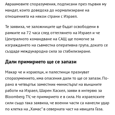
Авраамовите споразумения, подписани през първия му
мандат, които доведоха до нормализиране на
отношенията на някои страни с Израел.
Те заявиха, че заложниците ще бъдат освободени в
рамките на 72 часа след оттеглянето на Израел и че
Централното командване на САЩ ще помогне за
изграждането на съвместна оперативна група, докато се
създаде международна сила за стабилизиране.
Дали примирието ще се запази
Макар че и израелци, и палестинци празнуват
споразумението, има опасения дали то ще се запази. По-
рано в четвъртък заместник-министърът на външните
работи на Израел, Шарен Хаскел, заяви в интервю за
Bloomberg TV, че примирието е в сила. Но израелските
сили също така заявиха, че военни части са нанесли удар
по клетка на „Хамас“ в северната част на ивицата Газа.