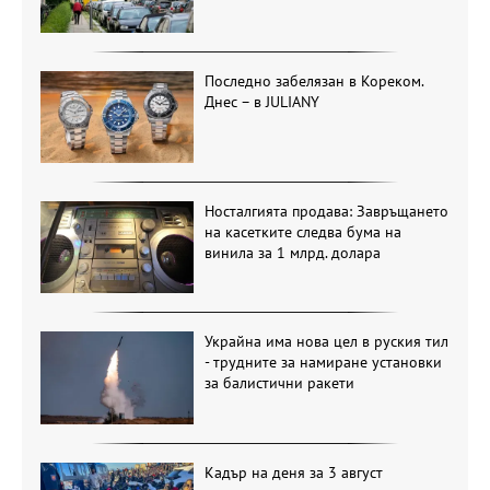
Последно забелязан в Кореком.
Днес – в JULIANY
Носталгията продава: Завръщането
на касетките следва бума на
винила за 1 млрд. долара
Украйна има нова цел в руския тил
- трудните за намиране установки
за балистични ракети
Кадър на деня за 3 август