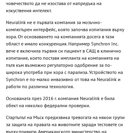
човечеството да не изостава от напредъка на
изкуствения интелект.
Neuralink не е първата компания за мозъчно-
компютърен интерфейс, която започва изпитания върху
хора. От основаването на компанията досега в тази
област е имало конкуренция. Например Synchron Inc.
вече е включила първия си пациент в САЩ в клинично
изпитание, което поставя импланта на компанията на
пътя към възможно регулаторно одобрение за по-
широка употреба при хора с парализа. Устройството на
Synchron е по-малко инвазивно от това на Neuralink и
работи по различна технология.
Основаната през 2016 г. компания Neuralink е била
обект на няколко федерални проверки.
Стартъпът на Мъск предизвика тревогата на някои групи
за защита на правата на животните заради тестовете си
върху примати. Американското министерство на