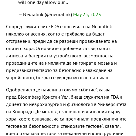
will one day allow our…
— Neuralink (@neuralink)
May 25, 2023
Според служителите FDA е посочила на Neuralink
няколко опасения, които е трябвало да бъдат
отстранени, преди да се разреши провеждането на
опити с хора. Основните проблеми са свързани с
литиевата батерия на устройството, възможността
проводниците на импланта да мигрират в мозъка и
предизвикателството за безопасно изваждане на
устройството, без да се увреди мозъчната тъкан.
Одобрението „е наистина голямо събитие", казва
пред Bloomberg Кристин Уел, бивш служител на FDA и
доцент по неврохирургия и физиология в Университета
на Колорадо. „Те могат да започнат изпитвания върху
хора, което означава, че са преминали предклиничните
тестове за безопасност и стендовите тестове", каза тя,
което означава тестове за механични и конструктивни