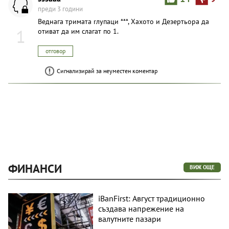
преди 3 години
Веднага тримата rлупаци ***, Хахото и Дезертьора да
1
отиват да им слагат по 1.
отговор
Сигнализирай за неуместен коментар
ФИНАНСИ
ВИЖ ОЩЕ
iBanFirst: Август традиционно
създава напрежение на
валутните пазари