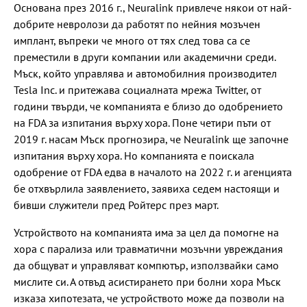
Основана през 2016 г., Neuralink привлече някои от най-
добрите невролози да работят по нейния мозъчен
имплант, въпреки че много от тях след това са се
преместили в други компании или академични среди.
Мъск, който управлява и автомобилния производител
Tesla Inc. и притежава социалната мрежа Twitter, от
години твърди, че компанията е близо до одобрението
на FDA за изпитания върху хора. Поне четири пъти от
2019 г. насам Мъск прогнозира, че Neuralink ще започне
изпитания върху хора. Но компанията е поискала
одобрение от FDA едва в началото на 2022 г. и агенцията
бе отхвърлила заявлението, заявиха седем настоящи и
бивши служители пред Ройтерс през март.
Устройството на компанията има за цел да помогне на
хора с парализа или травматични мозъчни увреждания
да общуват и управляват компютър, използвайки само
мислите си. А отвъд асистирането при болни хора Мъск
изказа хипотезата, че устройството може да позволи на