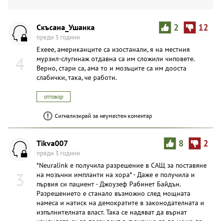
Скъсана_Ушанка
2
12
преди 3 години
Ехеее, американците са изостанали, я на местния
4
мypзил-слугинаж отдавна са им сложили чиповете.
Верно, стари са, ама то и мозъците са им дооста
слабички, така, че работи.
отговор
Сигнализирай за неуместен коментар
Tikva007
8
2
преди 3 години
*Neuralink е получила разрешение в САЩ за поставяне
3
на мозъчни импланти на хора* - Даже е получила и
първия си пациент - Джоузеф Рабинет Байдън.
Разрешението е станало възможно след мощната
намеса и натиск на демократите в законодателната и
изпълнителната власт. Така се надяват да върнат