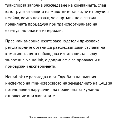
транспорта започна разследване на компанията, след
като група за защита на животните заяви, че е получила
имейли, които показват, че стартъпът не е спазил
правилната процедура при транспортирането на
евентуално опасни материали.
През май американските законодатели призоваха
регулаторните органи да разследват дали съставът на
комисията, която наблюдава изпитванията върху
животни в Neuralink, е допринесъл за провалени и
прибързани експерименти.
Neuralink се разследва и от Службата на главния
инспектор на Министерството на земеделието на САЩ за
потенциални нарушения на правилата за хуманно
отношение към животните.