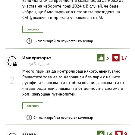
кандидата си за президент в съзнание, за да може да
участва на изборите през 2024 г. В случай, че бъде
избран, ще бъде първият в историята президент на
САЩ, включен в мрежа и управляван от AI.
отговор
Сигнализирай за неуместен коментар
Импeраторът
5
17
преди 3 години
Много пари, за да контролираш някого, евентуално.
2
Рашистите това да го направили без пари с нашите
русофили - лишават ги от образование, лишават ги от
читави родители, лишават ги от ценностна система и
хоп - завършен путинопитек.
отговор
Сигнализирай за неуместен коментар
sssaaa
14
9