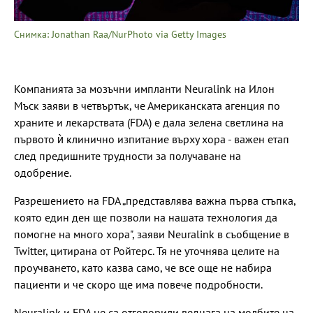
Снимка: Jonathan Raa/NurPhoto via Getty Images
Компанията за мозъчни импланти Neuralink на Илон
Мъск заяви в четвъртък, че Американската агенция по
храните и лекарствата (FDA) е дала зелена светлина на
първото ѝ клинично изпитание върху хора - важен етап
след предишните трудности за получаване на
одобрение.
Разрешението на FDA „представлява важна първа стъпка,
която един ден ще позволи на нашата технология да
помогне на много хора", заяви Neuralink в съобщение в
Twitter, цитирана от Ройтерс. Тя не уточнява целите на
проучването, като казва само, че все още не набира
пациенти и че скоро ще има повече подробности.
Neuralink и FDA не са отговорили веднага на молбите на