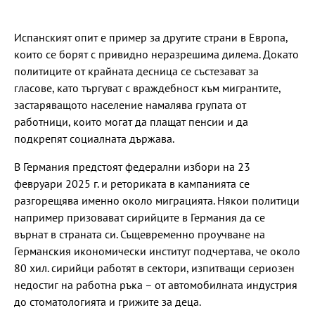
Испанският опит е пример за другите страни в Европа,
които се борят с привидно неразрешима дилема. Докато
политиците от крайната десница се състезават за
гласове, като търгуват с враждебност към мигрантите,
застаряващото население намалява групата от
работници, които могат да плащат пенсии и да
подкрепят социалната държава.
В Германия предстоят федерални избори на 23
февруари 2025 г. и реториката в кампанията се
разгорещява именно около миграцията. Някои политици
например призовават сирийците в Германия да се
върнат в страната си. Същевременно проучване на
Германския икономически институт подчертава, че около
80 хил. сирийци работят в сектори, изпитващи сериозен
недостиг на работна ръка – от автомобилната индустрия
до стоматологията и грижите за деца.