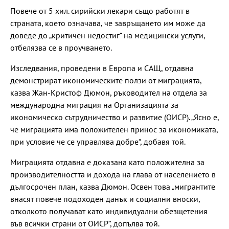
Повече от 5 хил. сирийски лекари също работят в
страната, което означава, че завръщането им може да
доведе до „критичен недостиг“ на медицински услуги,
отбелязва се в проучването.
Изследвания, проведени в Европа и САЩ, отдавна
демонстрират икономическите ползи от миграцията,
казва Жан-Кристоф Дюмон, ръководител на отдела за
международна миграция на Организацията за
икономическо сътрудничество и развитие (ОИСР). „Ясно е,
че миграцията има положителен принос за икономиката,
при условие че се управлява добре“, добавя той.
Миграцията отдавна е доказана като положителна за
производителността и дохода на глава от населението в
дългосрочен план, казва Дюмон. Освен това „мигрантите
внасят повече подоходен данък и социални вноски,
отколкото получават като индивидуални обезщетения
във всички страни от ОИСР“, допълва той.