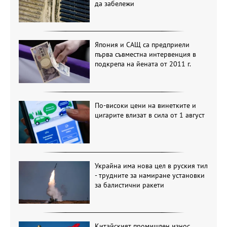
да забележи
Япония и САЩ са предприели
първа съвместна интервенция в
подкрепа на йената от 2011 г.
По-високи цени на винетките и
цигарите влизат в сила от 1 август
Украйна има нова цел в руския тил
- трудните за намиране установки
за балистични ракети
Китайският промишлен износ