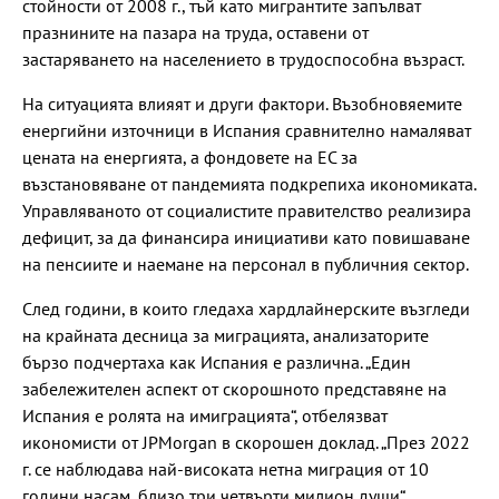
стойности от 2008 г., тъй като мигрантите запълват
празнините на пазара на труда, оставени от
застаряването на населението в трудоспособна възраст.
На ситуацията влияят и други фактори. Възобновяемите
енергийни източници в Испания сравнително намаляват
цената на енергията, а фондовете на ЕС за
възстановяване от пандемията подкрепиха икономиката.
Управляваното от социалистите правителство реализира
дефицит, за да финансира инициативи като повишаване
на пенсиите и наемане на персонал в публичния сектор.
След години, в които гледаха хардлайнерските възгледи
на крайната десница за миграцията, анализаторите
бързо подчертаха как Испания е различна. „Един
забележителен аспект от скорошното представяне на
Испания е ролята на имиграцията“, отбелязват
икономисти от JPMorgan в скорошен доклад. „През 2022
г. се наблюдава най-високата нетна миграция от 10
години насам, близо три четвърти милион души“,