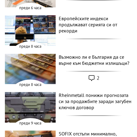
преди 6 часа
Европейските индекси
продължават серията си от
рекорди
преди 8 часа
Възможно ли е България да се
върне към бюджетни излишъци?
2
преди 8 часа
Rheinmetall понижи прогнозата
си за продажбите заради загубен
ключов договор
преди 9 часа
SOFIX отстъпи минимално,