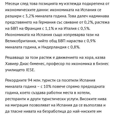
Месеци след това позицията му изглежда подкрепена от
икономическите данни: икономиката на Испания се
разшири с 3,2% миналата година. Това далеч надминава
представянето на Германия със свиване от 0,2%, растежа
на БВП на Франция с 1,1% и на Италия с 0,5%.
Икономиката на Испания също изпреварва тази на
Великобритания, чийто общ БВП нараства с 0,9%
миналата година, и Нидерландия с 0,8%.
Решаващо за този растеж е движението на хора, казва
Хавиер Диас-Гименес, професор по икономика в бизнес
училището IESE.
Рекордните 94 млн. туристи са посетили Испания
миналата година – с 10% повече спрямо предходната
година, което създава работни места в хотели,
ресторанти и други туристически услуги. Високите нива
на миграция позволяват на Испания да се възползва и
да тласне нивата на безработица до най-ниските им