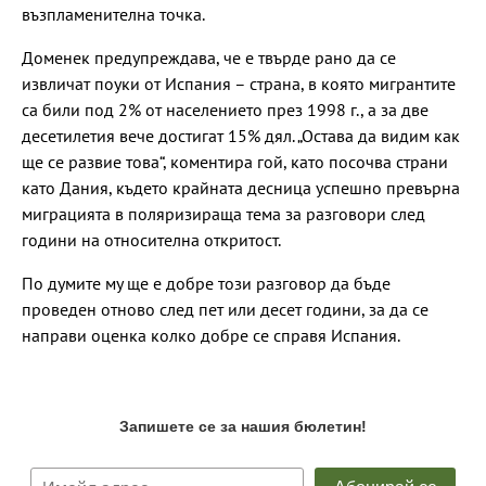
възпламенителна точка.
Доменек предупреждава, че е твърде рано да се
извличат поуки от Испания – страна, в която мигрантите
са били под 2% от населението през 1998 г., а за две
десетилетия вече достигат 15% дял. „Остава да видим как
ще се развие това“, коментира гой, като посочва страни
като Дания, където крайната десница успешно превърна
миграцията в поляризираща тема за разговори след
години на относителна откритост.
По думите му ще е добре този разговор да бъде
проведен отново след пет или десет години, за да се
направи оценка колко добре се справя Испания.