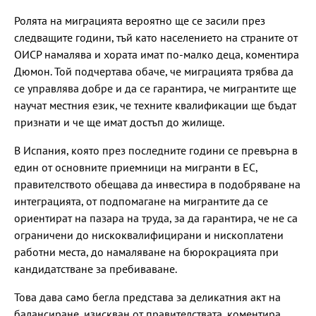
Ролята на миграцията вероятно ще се засили през
следващите години, тъй като населението на страните от
ОИСР намалява и хората имат по-малко деца, коментира
Дюмон. Той подчертава обаче, че миграцията трябва да
се управлява добре и да се гарантира, че мигрантите ще
научат местния език, че техните квалификации ще бъдат
признати и че ще имат достъп до жилище.
В Испания, която през последните години се превърна в
един от основните приемници на мигранти в ЕС,
правителството обещава да инвестира в подобряване на
интеграцията, от подпомагане на мигрантите да се
ориентират на пазара на труда, за да гарантира, че не са
ограничени до нискоквалифицирани и нископлатени
работни места, до намаляване на бюрокрацията при
кандидатстване за пребиваване.
Това дава само бегла представа за деликатния акт на
балансиране, изискван от правителствата, коментира