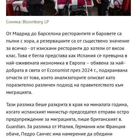
Снимка: Bloomberg LP
От Мадрид до Барселона ресторантите и баровете са
пълни с хора, а резервациите са от съществено значение
за всичко - от изискани ресторанти до хотели от висок
клас. Това е бегла представа как Испания се превърна в
най-оживената икономика в Европа – обявена за най-
добрата в света от Economist през 2024 г., подхранвана
отчасти от това, което анализаторите описват като
поразително различен подход на правителството към
миграцията.
Тази разлика беше разкрита в края на миналата година,
когато испанският министър-председател отправи остро
предупреждение за миграцията, пише британският в.
Guardian. За разлика от Италия, Германия или Франция
обаче, Педро Санчес има намерение да обедини