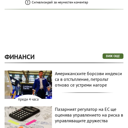
Сигнализирай за неуместен коментар
ФИНАНСИ
ВИЖ ОЩЕ
Американските борсови индекси
са в отстъпление, петролът
отново се устреми нагоре
преди 4 часа
Пазарният регулатор на ЕС ще
оценява управлението на риска в
управляващите дружества