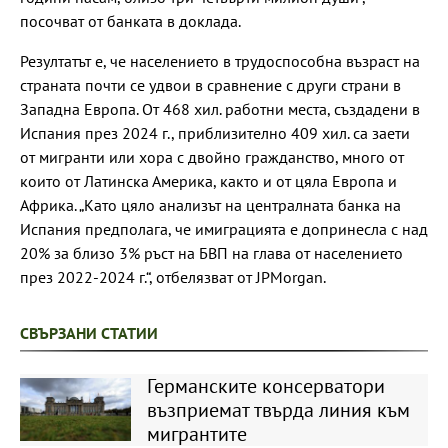
посочват от банката в доклада.
Резултатът е, че населението в трудоспособна възраст на
страната почти се удвои в сравнение с други страни в
Западна Европа. От 468 хил. работни места, създадени в
Испания през 2024 г., приблизително 409 хил. са заети
от мигранти или хора с двойно гражданство, много от
които от Латинска Америка, както и от цяла Европа и
Африка. „Като цяло анализът на централната банка на
Испания предполага, че имиграцията е допринесла с над
20% за близо 3% ръст на БВП на глава от населението
през 2022-2024 г.“, отбелязват от JPMorgan.
СВЪРЗАНИ СТАТИИ
Германските консерватори
възприемат твърда линия към
мигрантите