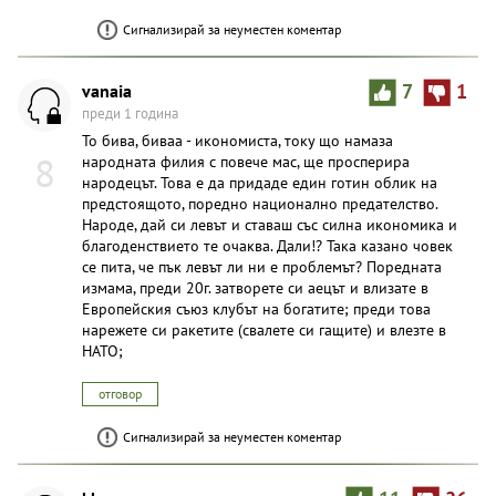
Сигнализирай за неуместен коментар
vanaia
7
1
преди 1 година
То бива, биваа - икономиста, току що намаза
8
народната филия с повече мас, ще просперира
народецът. Това е да придаде един готин облик на
предстоящото, поредно национално предателство.
Народе, дай си левът и ставаш със силна икономика и
благоденствието те очаква. Дали!? Така казано човек
се пита, че пък левът ли ни е проблемът? Поредната
измама, преди 20г. затворете си аецът и влизате в
Европейския съюз клубът на богатите; преди това
нарежете си ракетите (свалете си гащите) и влезте в
НАТО;
отговор
Сигнализирай за неуместен коментар