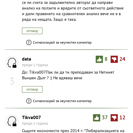
се ли счита за задължително авторът да направи
анализ на ползите и вредите от съответното действие
и дали правенето на сравнителен анализ вече не е в
реда на нещата. Защо е така.
отговор
Сигнализирай за неуместен коментар
data
8
24
преди 1 година
До: Tikva007Пак ли да ти преподавам за Нетният
3
Външен Дълг ? :) Не вдяваш вече
отговор
Сигнализирай за неуместен коментар
Tikva007
37
12
преди 1 година
Същите икономисти през 2014 г: *Либерализацията на