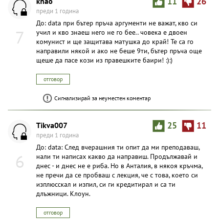
khao
11
26
преди 1 година
До: data при бътер пръча аргументи не важат, кво си
7
учил и кво знаеш него не го бее.. човека е двоен
комунист и ще защитава матушка до край! Те са го
направили някой и ако не беше 9ти, бътер пръча още
щеше да пасе кози из правешките баири! :):)
отговор
Сигнализирай за неуместен коментар
Tikva007
25
11
преди 1 година
До: data: След вчерашния ти опит да ми преподаваш,
6
нали ти написах какво да направиш. Продължавай и
днес - и днес не е риба. Но в Анталия, в някоя кръчма,
не пречи да се пробваш с лекция, че с това, което си
изплюсскал и изпил, си ги кредитирал и са ти
длъжници. Клоун.
отговор