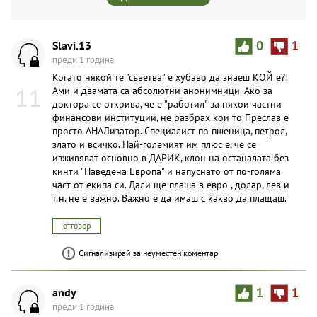
Slavi.13
0
1
преди 1 година
Когато някой те "съветва" е хубаво да знаеш КОЙ е?!
11
Ами и двамата са абсолютни анонимници. Ако за
доктора се открива, че е "работил" за някои частни
финансови институции, не разбрах кои то Преслав е
просто АНАЛизатор. Специалист по пшеница, петрол,
злато и всичко. Най-големият им плюс е, че се
изживяват основно в ДАРИК, клон на останалата без
кинти "Наведена Европа" и напуснато от по-голяма
част от екипа си. Дали ще плаша в евро , долар, лев и
т.н. не е важно. Важно е да имаш с какво да плащаш.
отговор
Сигнализирай за неуместен коментар
andy
1
1
преди 1 година