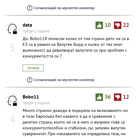
Сигнализирай за неуместен коментар
data
10
22
преди 1 година
До: Bobo11Я помисли колко от тия страни дето не са в
5
ЕЗ са в режим на Валутен Борд и колко от тях имат
възможност да девалвират валутите си при проблем с
конкурентостта си ?
отговор
Сигнализирай за неуместен коментар
Bobo11
36
12
преди 1 година
Много странни доводи в подкрепа на включването ни
4
в този Евросъюз без каквито е да е сравнения с
десетки страни, които не са в него и въпреки това са
конкурентоспособни и стабилни, със запазен валутен
суверенитет. При изказването на определена теза, ни