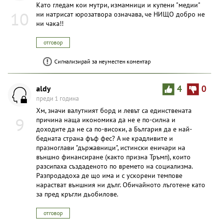
Като гледам кои мутри, измамници и купени "медии"
10
ни натрисат юрозатвора означава, че НИЩО добро не
ни чака!!
отговор
Сигнализирай за неуместен коментар
aldy
4
0
преди 1 година
Хм, значи валутният борд и левът са единствената
9
причина наща икономика да не е по-силна и
доходите да не са по-високи, а България да е най-
бедната страна фъф фес? А не крадливите и
празноглави "държавници", истински еничари на
външно финансиране (както призна Тръмп), които
разсипаха създаденото по времето на социализма.
Разпродадоха де що има и с ускорени темпове
нарастват външния ни дълг. Обичайното лъготене като
за пред кръгли дьобилове.
отговор