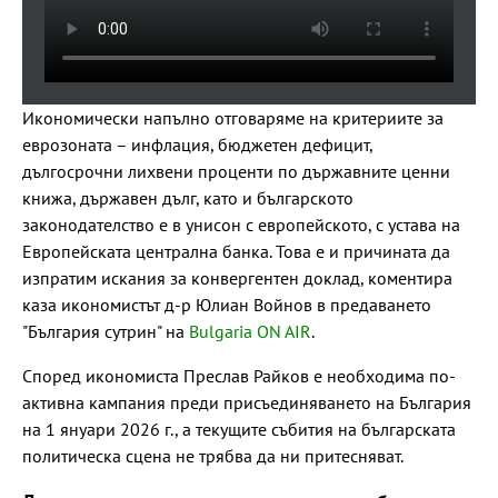
Икономически напълно отговаряме на критериите за
еврозоната – инфлация, бюджетен дефицит,
дългосрочни лихвени проценти по държавните ценни
книжа, държавен дълг, като и българското
законодателство е в унисон с европейското, с устава на
Европейската централна банка. Това е и причината да
изпратим искания за конвергентен доклад, коментира
каза икономистът д-р Юлиан Войнов в предаването
"България сутрин" на
Bulgaria ON AIR
.
Според икономиста Преслав Райков е необходима по-
активна кампания преди присъединяването на България
на 1 януари 2026 г., а текущите събития на българската
политическа сцена не трябва да ни притесняват.