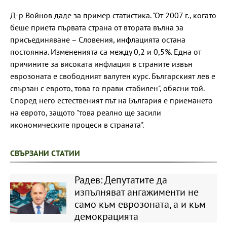
Д-р Войнов даде за пример статистика. "От 2007 г., когато
беше приета първата страна от втората вълна за
присъединяване – Словения, инфлацията остана
постоянна. Измененията са между 0,2 и 0,5%. Една от
причините за високата инфлация в страните извън
еврозоната е свободният валутен курс. Българският лев е
свързан с еврото, това го прави стабилен", обясни той.
Според него естественият път на България е приемането
на еврото, защото "това реално ще засили
икономическите процеси в страната".
СВЪРЗАНИ СТАТИИ
Радев: Депутатите да
изпълняват ангажименти не
само към еврозоната, а и към
демокрацията