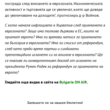
пострада след влизането в еврозоната. Икономическата
активност и търговията ще се увеличат, което ще доведе
до увеличаване на доходите", прогнозира д-р Войнов.
С колко намаля инфлацията в Хърватия след приемането в
еврозоната? Защо има толкова държави в ЕС, които не
приемат еврото? Има ли времеви натиск за приемането
на България в еврозоната? Има ли смисъл от референдум,
след като преди време партии и синдикати
препотвърдиха искането си за влизане в еврозоната? Ще
се повлияе ли конвергентният доклад от искането на
президента Румен Радев за референдум за приемането на
еврото?
Гледайте още видеа в сайта на
Bulgaria ON AIR
.