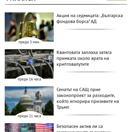
Акция на седмицата: „Българска
фондова борса“ АД
преди 3 мин.
Квантовата заплаха затяга
примката около врата на
криптовалутите
преди 16 часа
Сенатът на САЩ прие
законопроект за разходите,
който игнорира призивите на
Тръмп
преди 21 часа
Безопасен актив ли са