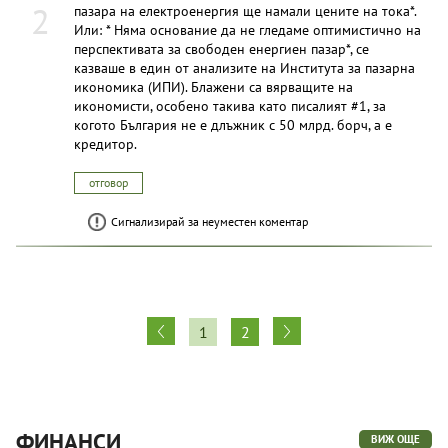
2
пазара на електроенергия ще намали цените на тока*.
Или: * Няма основание да не гледаме оптимистично на
перспективата за свободен енергиен пазар*, се
казваше в един от анализите на Института за пазарна
икономика (ИПИ). Блажени са вярващите на
икономисти, особено такива като писалият #1, за
когото България не е длъжник с 50 млрд. борч, а е
кредитор.
отговор
Сигнализирай за неуместен коментар
1
2
ФИНАНСИ
ВИЖ ОЩЕ