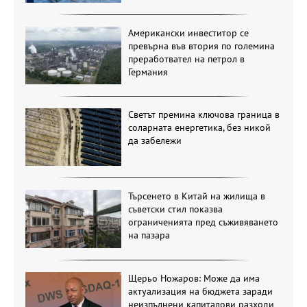
Американски инвеститор се
превърна във втория по големина
преработвател на петрол в
Германия
Светът премина ключова граница в
соларната енергетика, без никой
да забележи
Търсенето в Китай на жилища в
съветски стил показва
ограниченията пред съживяването
на пазара
Щерьо Ножаров: Може да има
актуализация на бюджета заради
неизпълнени капиталови разходи