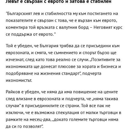
Левът е свързан с еврото и затова е стабилен
"Българският лев и стабилността му към постигането на
показателите е свързан с това, че е вързан към еврото,
коментира той връзката с валутния борд – Неговият курс
се поддържа от еврото. “
Той е убеден, че България трябва да се присъедини към
еврозоната, и смята, че съмнението и спорът бързо ще
изчезнат, след като това реално се случи. „Позитивите за
икономиката ще донесат плюсове за хората и бизнеса и
подобряване на жизнения стандарт“, подчерта
икономистът.
Райков е убеден, че няма да има повишение на цените
след влизане в еврозоната и подчерта, че „няма такива
случаи“ в присъединилите се страни. Той все пак не
изключи, че е възможна спекулация от малки търговци в
рамките на месец-два, „докато големите търговци няма
да си го позволят“.