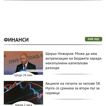
ФИНАНСИ
ВИЖ ОЩЕ
Щерьо Ножаров: Може да има
актуализация на бюджета заради
неизпълнени капиталови
разходи
преди 28 мин.
Акциите на гиганта за чипове SK
Hynix се сринаха за втори път за
седмица
преди 2 часа