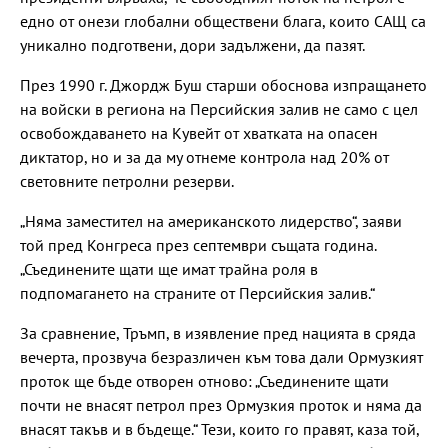
едно от онези глобални обществени блага, които САЩ са
уникално подготвени, дори задължени, да пазят.
През 1990 г. Джордж Буш старши обоснова изпращането
на войски в региона на Персийския залив не само с цел
освобождаването на Кувейт от хватката на опасен
диктатор, но и за да му отнеме контрола над 20% от
световните петролни резерви.
„Няма заместител на американското лидерство“, заяви
той пред Конгреса през септември същата година.
„Съединените щати ще имат трайна роля в
подпомагането на страните от Персийския залив.“
За сравнение, Тръмп, в изявление пред нацията в сряда
вечерта, прозвуча безразличен към това дали Ормузкият
проток ще бъде отворен отново: „Съединените щати
почти не внасят петрол през Ормузкия проток и няма да
внасят такъв и в бъдеще.“ Тези, които го правят, каза той,