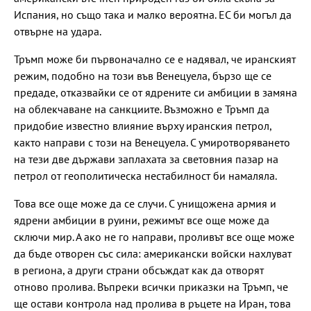
Испания, но също така и малко вероятна. ЕС би могъл да
отвърне на удара.
Тръмп може би първоначално се е надявал, че иранският
режим, подобно на този във Венецуела, бързо ще се
предаде, отказвайки се от ядрените си амбиции в замяна
на облекчаване на санкциите. Възможно е Тръмп да
придобие известно влияние върху иранския петрол,
както направи с този на Венецуела. С умиротворяването
на тези две държави заплахата за световния пазар на
петрол от геополитическа нестабилност би намаляла.
Това все още може да се случи. С унищожена армия и
ядрени амбиции в руини, режимът все още може да
сключи мир. А ако не го направи, проливът все още може
да бъде отворен със сила: американски войски нахлуват
в региона, а други страни обсъждат как да отворят
отново пролива. Въпреки всички приказки на Тръмп, че
ще остави контрола над пролива в ръцете на Иран, това