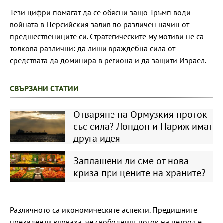
Тези цифри помагат да се обясни защо Тръмп води
войната в Персийския залив по различен начин от
предшествениците си. Стратегическите му мотиви не са
толкова различни: да лиши враждебна сила от
средствата да доминира в региона и да защити Израел.
СВЪРЗАНИ СТАТИИ
Отваряне на Ормузкия проток
със сила? Лондон и Париж имат
друга идея
Заплашени ли сме от нова
криза при цените на храните?
Различното са икономическите аспекти. Предишните
президенти вярваха, че свободният поток на петрол е