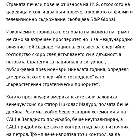
Страната печели повече от износа на LNG, отколкото на
царевица и соя, и два пъти повече, отколкото от филми и
телевизионно съдържание, съобщава S&P Global.
Изкопаемите горива са в основата на визията на Тръмп
не само за вътрешен просперитет, но и за международно
влияние. Той създаде Национален съвет за енергийно
господство скоро след встъпването си в длъжност, а
неговата Стратегия за национална сигурност,
публикувана през ноември миналата година, определя
„американското енергийно господство“ като
„първостепенен стратегически приоритет“.
Когато през януари американските сили заловиха
венецуелския диктатор Николас Мадуро, ползата беше
двойна. Режимът, който беше оспорил хегемонията на
САЩ в Западното полукълбо, беше неутрализиран, а
САЩ придобиха де факто контрол над важен източник
на петрол. Тръмп вече използва този контрол, за да