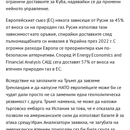
ограничи доставките за Куба, надявайки се да промени
нейното управление.
Европейският съюз (ЕС) някога зависеше от Русия за 45%
от вноса си на природен газ. Русия използва тази
зависимост като оръжие, спирайки доставките след
пълномащабната си инвазия в Украйна през 2022 г. С
огромни разходи Европа се преориентира към по-
безопасни алтернативи. Според И Energy Economics and
Financial Analysis САЩ сега доставят 57% от вноса на
втечнен природен газ в ЕС.
Вследствие на заплахите на Тръмп да завземе
Гренландия и да напусне НАТО европейците може би се
чудят дали просто не са заменили една геополитическа
уязвимост с друга. Тръмп намекна, че може да наложи
търговско ембарго на Испания за това, че е отказала да
позволи на американските сили да използват базите ѝ за
атака срещу Иран. Анализатори заявиха, че загубата на
американски втечнен природен газ би била скъпа за