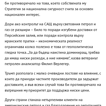
би противоречало на това, което собствената му
Стратегия за национална сигурност счита за основен
национален интерес.
Дори ако контролът на САЩ върху световния петрол и
газ се разшири – било то поради изгубени доставки от
Персийския залив, или поради контрола върху
иранските пратки – икономическата реалност
ограничава колко полезно е това от геополитическа
гледна точка. „За да бъдеш наистина доминиращ, трябва
да имаш ниски разходи, а ние нямаме“, казва ветеранът
петролен анализатор Филип Верлегер.
Тръмп разполага с малко очевидни лостове на влияние, с
които да принуди частните производители да задържат
доставките, а във всеки случай това би противоречало на
вътрешния му приоритет да поддържа ниски цени.
Други страни станаха нетърпеливи клиенти на
американския петрол и газ благодарение на репутацията