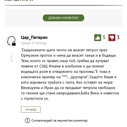
ДОБАВИ КОМЕНТАР
Цар_Патаран
5
3
преди 3 месеца
"Съединените щати почти не внасят петрол през
1
Ормузкия проток и няма да внасят такъв и в бъдеще.
Тези, които го правят, каза той, трябва да купуват
повече от САЩ Имаме в изобилие и да поемат
водещата роля в отварянето на пролива."Е това е
класически пример на "***... другарче". Същото беше и
като взривиха тръбата с газта. Ако оставят на мира
Венецуела и Иран да си продават петрола свободно
то техния ще стане непродаваем.Баба Вики е известна
с глупостите си.
отговор
Сигнализирай за неуместен коментар