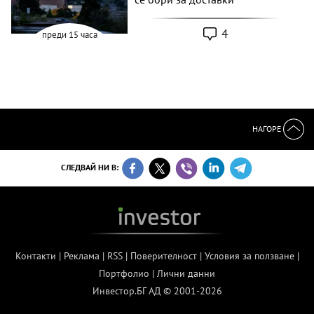
4
преди 15 часа
НАГОРЕ
СЛЕДВАЙ НИ В:
Контакти
|
Реклама
|
RSS
|
Поверителност
|
Условия за ползване
|
Портфолио
|
Лични данни
Инвестор.БГ АД © 2001-2026