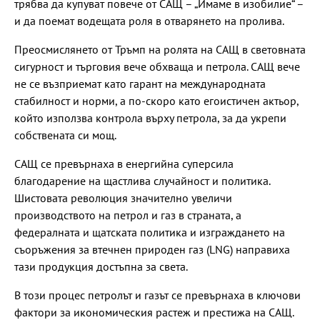
трябва да купуват повече от САЩ – „Имаме в изобилие“ –
и да поемат водещата роля в отварянето на пролива.
Преосмислянето от Тръмп на ролята на САЩ в световната
сигурност и търговия вече обхваща и петрола. САЩ вече
не се възприемат като гарант на международната
стабилност и норми, а по-скоро като егоистичен актьор,
който използва контрола върху петрола, за да укрепи
собствената си мощ.
САЩ се превърнаха в енергийна суперсила
благодарение на щастлива случайност и политика.
Шистовата революция значително увеличи
производството на петрол и газ в страната, а
федералната и щатската политика и изграждането на
съоръжения за втечнен природен газ (LNG) направиха
тази продукция достъпна за света.
В този процес петролът и газът се превърнаха в ключови
фактори за икономическия растеж и престижа на САЩ.