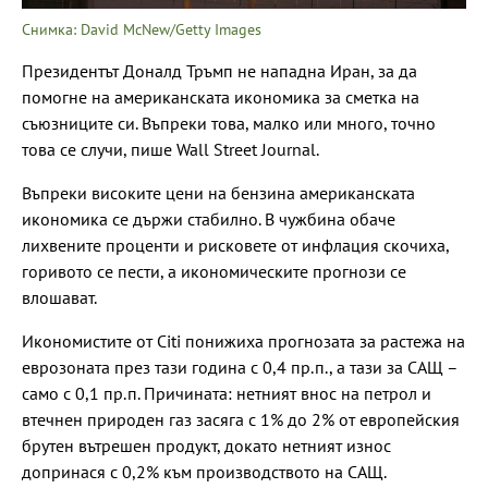
Снимка: David McNew/Getty Images
Президентът Доналд Тръмп не нападна Иран, за да
помогне на американската икономика за сметка на
съюзниците си. Въпреки това, малко или много, точно
това се случи, пише Wall Street Journal.
Въпреки високите цени на бензина американската
икономика се държи стабилно. В чужбина обаче
лихвените проценти и рисковете от инфлация скочиха,
горивото се пести, а икономическите прогнози се
влошават.
Икономистите от Citi понижиха прогнозата за растежа на
еврозоната през тази година с 0,4 пр.п., а тази за САЩ –
само с 0,1 пр.п. Причината: нетният внос на петрол и
втечнен природен газ засяга с 1% до 2% от европейския
брутен вътрешен продукт, докато нетният износ
допринася с 0,2% към производството на САЩ.