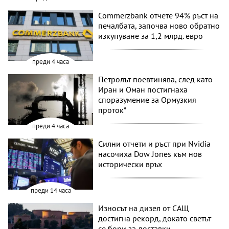
Commerzbank отчете 94% ръст на
печалбата, започва ново обратно
изкупуване за 1,2 млрд. евро
преди 4 часа
Петролът поевтинява, след като
Иран и Оман постигнаха
споразумение за Ормузкия
проток*
преди 4 часа
Силни отчети и ръст при Nvidia
насочиха Dow Jones към нов
исторически връх
преди 14 часа
Износът на дизел от САЩ
достигна рекорд, докато светът
се бори за доставки