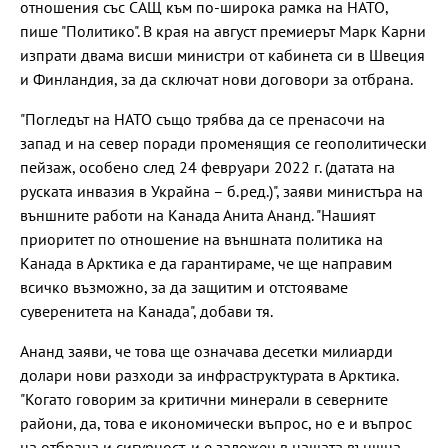
отношения със САЩ към по-широка рамка на НАТО,
пише "Политико". В края на август премиерът Марк Карни
изпрати двама висши министри от кабинета си в Швеция
и Финландия, за да сключат нови договори за отбрана.
"Погледът на НАТО също трябва да се пренасочи на
запад и на север поради променящия се геополитически
пейзаж, особено след 24 февруари 2022 г. (датата на
руската инвазия в Украйна – б.ред.)", заяви министъра на
външните работи на Канада Анита Ананд. "Нашият
приоритет по отношение на външната политика на
Канада в Арктика е да гарантираме, че ще направим
всичко възможно, за да защитим и отстояваме
суверенитета на Канада", добави тя.
Ананд заяви, че това ще означава десетки милиарди
долари нови разходи за инфраструктурата в Арктика.
"Когато говорим за критични минерали в северните
райони, да, това е икономически въпрос, но е и въпрос
на отбрана и сигурност, и е заложен в нашата външна