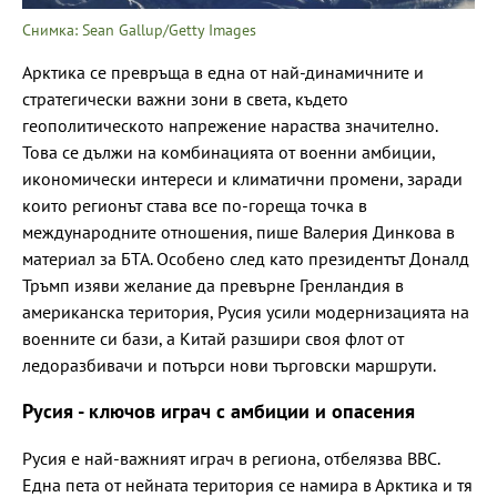
Снимка: Sean Gallup/Getty Images
Арктика се превръща в една от най-динамичните и
стратегически важни зони в света, където
геополитическото напрежение нараства значително.
Това се дължи на комбинацията от военни амбиции,
икономически интереси и климатични промени, заради
които регионът става все по-гореща точка в
международните отношения, пише Валерия Динкова в
материал за БТА. Особено след като президентът Доналд
Тръмп изяви желание да превърне Гренландия в
американска територия, Русия усили модернизацията на
военните си бази, а Китай разшири своя флот от
ледоразбивачи и потърси нови търговски маршрути.
Русия - ключов играч с амбиции и опасения
Русия е най-важният играч в региона, отбелязва BBC.
Една пета от нейната територия се намира в Арктика и тя