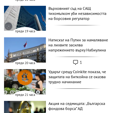
Върховният съд на САЩ
тихомълком уби независимостта
на борсовия регулатор
преди 19 часа
Натискът на Путин за намаляване
на лихвите засилва
напрежението върху Набиулина
1
преди 20 часа
Ударът срещу Coinkite показа, че
защитата на биткойна се оказва
трудно начинание
преди 21 часа
Акция на седмицата: „Българска
фондова борса“ АД