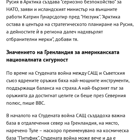
Русия в Арктика създава "сериозно безпокойство" за
НАТО, заяви и исландският министър на външните
работи Катрин Гунарсдотир пред "Нюзуик". "Арктика
остава в центъра на стратегическото планиране на Русия,
а дейностите ѝ в региона далеч надхвърлят
отбранителни мерки”, добави тя.
Значението на Гренландия за американската
националната сигурност
По време на Студената война между САЩ и Съветския
съюз ядрените оръжия бяха най-мощните инструменти,
поддържащи баланса на страха. А най-бързият път за
оръжията да достигнат целите си беше през Северния
полюс, пише ВВС.
В началото на Студената война САЩ създадоха важна
база в отдалечения север на Гренландия, на място,
наречено Туле – наскоро преименувано на космическа
база "Питуфик”. Студената война може вече и да е