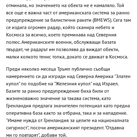
отминала, но значението на обекта не е намаляло. Той
все още е важна част от американската система за ранно
предупреждение за балистични ракети (BMEWS). Сега там
се издига огромен радар, който сканира небето и
Космоса за всичко, което преминава над Северния
полюс. Американските военни, обслужващи базата
твърдят, че радарът им позволява да виждат обекти,
малки колкото тенис топка, докато се движат в Космоса.
Преди няколко месеца Тръмп публично съобщи
намерението си да изгради над Северна Америка "Златен
купол" по подобие на "Железния купол" над Израел.
Базите за ранно предупреждение биха били от
жизненоважно значение за такава система, като
Гренландия предлага значителен потенциал като предна
оперативна база както за отбрана, така и за нападение.
"Имаме нужда от Гренландия за целите на националната
сигурност", посочи американският президент. "Отдавна
ми го повтарят", добави той.