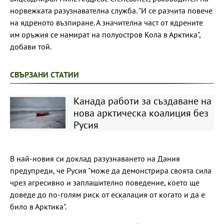
норвежката разузнавателна служба. "И се разчита повече
на ядреното възпиране. А значителна част от ядрените
им оръжия се намират на полуостров Кола в Арктика",
добави той.
СВЪРЗАНИ СТАТИИ
Канада работи за създаване на
нова арктическа коалиция без
Русия
В най-новия си доклад разузнаването на Дания
предупреди, че Русия "може да демонстрира своята сила
чрез агресивно и заплашително поведение, което ще
доведе до по-голям риск от ескалация от когато и да е
било в Арктика".