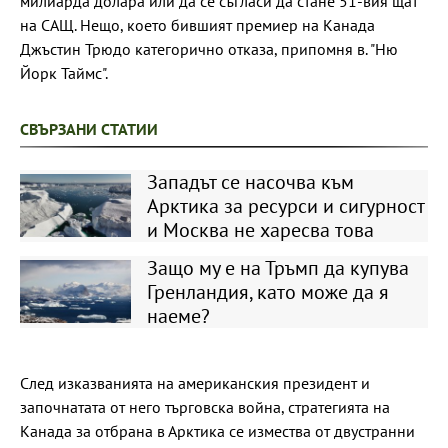
милиарда долара или да се съгласи да стане 51-вия щат
на САЩ. Нещо, което бившият премиер на Канада
Джъстин Трюдо категорично отказа, припомня в. "Ню
Йорк Таймс".
СВЪРЗАНИ СТАТИИ
Западът се насочва към
Арктика за ресурси и сигурност
и Москва не харесва това
Защо му е на Тръмп да купува
Гренландия, като може да я
наеме?
След изказванията на американския президент и
започнатата от него търговска война, стратегията на
Канада за отбрана в Арктика се измества от двустранни