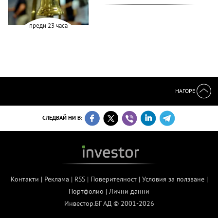
преди 23 часа
НАГОРЕ
СЛЕДВАЙ НИ В:
Контакти
|
Реклама
|
RSS
|
Поверителност
|
Условия за ползване
|
Портфолио
|
Лични данни
Инвестор.БГ АД © 2001-2026