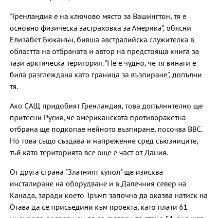
"Гренландия е на ключово място за Вашингтон, тя е
основно физическа застраховка за Америка", обясни
Елизабет Бюканън, бивша австралийска служителка в
областта на отбраната и автор на предстояща книга за
тази арктическа територия. "Не е чудно, че тя винаги е
била разглеждана като граница за възпиране", допълни
тя.
Ако САЩ придобият Гренландия, това допълнително ще
притесни Русия, че американската противоракетна
отбрана ще подкопае нейното възпиране, посочва ВВС.
Но това също създава и напрежение сред съюзниците,
тъй като територията все още е част от Дания.
От друга страна "Златният купол" ще изисква
инсталиране на оборудване и в Далечния север на
Канада, заради което Тръмп започна да оказва натиск на
Отава да се присъедини към проекта, като плати 61