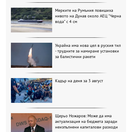
Мерките на Румъния повишиха
нивото на Дунав около АЕЦ "Черна
вода" с 4 см
Украйна има нова цел в руския тил
- трудните за намиране установки
за балистични ракети
Кадър на деня за 3 август
Щерьо Ножаров: Може да има
актуализация на бюджета заради
неизпълнени капиталови разходи