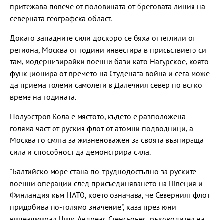
притежава повече от половината от бреговата линия на
северната географска област.
Докато западните сили доскоро се бяха оттеглили от
региона, Москва от години инвестира в присъствието си
там, модернизирайки военни бази като Нагурское, която
функционира от времето на Студената война и сега може
да приема големи самолети в Далечния север по всяко
време на годината.
Полуостров Кола е мястото, където е разположена
голяма част от руския флот от атомни подводници, а
Москва го смята за жизненоважен за своята възпираща
сила и способност да демонстрира сила.
"Балтийско море стана по-труднодостъпно за руските
военни операции след присъединяването на Швеция и
Финландия към НАТО, което означава, че Северният флот
придобива по-голямо значение", каза през юни
вицеадмирал Нилс Андреас Стенсьонес, ръководител на