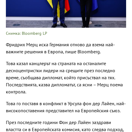
Снимка: Bloomberg LP
Фридрих Мерц иска Германия отново да взема най-
важните решения в Европа, пише Bloomberg.
Това казал канцлерът на страната на останалите
десноцентристки лидери на срещите през последно
време, съобщава дипломат, който присъствал на тях.
Последствията, казва дипломатът, са ясни – Мерц поема
контрола.
Това го поставя в конфликт в Урсула фон дер Лайен, най-
високопоставения представител на Европейския съюз.
През последните години Фон дер Лайен заздрави
властта си в Европейската комисия, като следва подход,