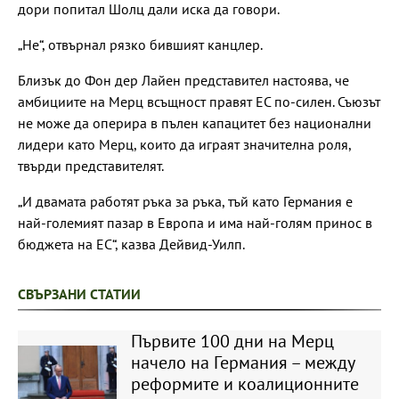
дори попитал Шолц дали иска да говори.
„Не“, отвърнал рязко бившият канцлер.
Близък до Фон дер Лайен представител настоява, че
амбициите на Мерц всъщност правят ЕС по-силен. Съюзът
не може да оперира в пълен капацитет без национални
лидери като Мерц, които да играят значителна роля,
твърди представителят.
„И двамата работят ръка за ръка, тъй като Германия е
най-големият пазар в Европа и има най-голям принос в
бюджета на ЕС“, казва Дейвид-Уилп.
СВЪРЗАНИ СТАТИИ
Първите 100 дни на Мерц
начело на Германия – между
реформите и коалиционните