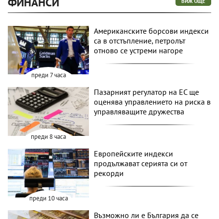
ФИНАНСИ
ВИЖ ОЩЕ
Американските борсови индекси
са в отстъпление, петролът
отново се устреми нагоре
преди 7 часа
Пазарният регулатор на ЕС ще
оценява управлението на риска в
управляващите дружества
преди 8 часа
Европейските индекси
продължават серията си от
рекорди
преди 10 часа
Възможно ли е България да се