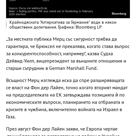
Крайнодясната "Алтернатива за Германия" води в някои
обществени допитвания. Графика: Bloomberg LP
„За местната публика Мерц със сигурност трябва да
гарантира, че Брюксел не прекалява, когато става въпрос
за конкурентоспособност, например“, казва Судха
Дейвид-Уилп, вицепрезидент за външните отношения и
старши сътрудник в German Marshall Fund.
Всъщност Мерц изглежда иска да спре разширяващата
се власт на Фон дер Лайен, точно когато вторият мандат
на председателката на ЕК затвърждава позицията ѝ по
икономическите въпроси, планирането на отбраната и
кризите в чужбина, включително войната на Израел в
Газа.
През август Фон дер Лайен заяви, че Европа чертае
„точни“ планове за разполагане на войски в Украйна