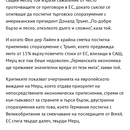
проточващите се преговори в ЕС, докато съюзът се
опитваше да постигне търговско споразумение с
американския президент Доналд Тръмп. „По-добре
бързо и лесно, отколкото дълго и сложно“, каза той.
И когато Фон дер Лайен в крайна сметка постигна
приемливо споразумение с Тръмп, което предвижда
мито от 15% върху повечето стоки от ЕС, влизащи в САЩ,
Мерц все пак беше недоволен. „Германската икономика
ще преживее значителни вреди от тези мита“, заяви той.
Критиките показват очертанията на европейското
виждане на Мерц, което отдава приоритет на
непосредствените икономически притеснения, стреми се
към гъвкавост за страните и търси бързи, двустранни
споразумения като това, което Германия постигна с
Великобритания за смекчаване на последиците от Brexit.
ЕС стига твърде далеч, твърди Мерц.