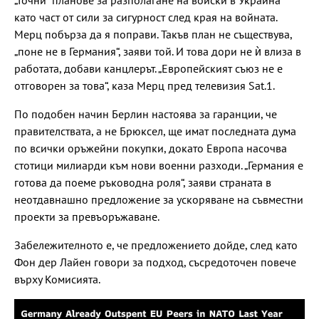
като част от сили за сигурност след края на войната.
Мерц побърза да я поправи. Такъв план не съществува,
„поне не в Германия“, заяви той. И това дори не ѝ влиза в
работата, добави канцлерът. „Европейският съюз не е
отговорен за това“, каза Мерц пред телевизия Sat.1.
По подобен начин Берлин настоява за гаранции, че
правителствата, а не Брюксел, ще имат последната дума
по всички оръжейни покупки, докато Европа насочва
стотици милиарди към нови военни разходи. „Германия е
готова да поеме ръководна роля“, заяви страната в
неотдавнашно предложение за ускоряване на съвместни
проекти за превъоръжаване.
Забележителното е, че предложението дойде, след като
Фон дер Лайен говори за подход, съсредоточен повече
върху Комисията.