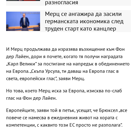
разногласия
Мерц се ангажира да засили
германската икономика след
труден старт като канцлер
И Мерц продължава да изразява възхищение към Фон
дер Лайен, дори я почете, когато тя получи наградата
„Карл Велики“ за постигане на напредък в обединението
на Европа. „Скъпа Урсула, ти даваш на Европа глас в
света, европейски глас“, заяви Мерц.
Но това, което Мерц иска за Европа, изисква по-слаб
глас на Фон дер Лайен.
Европейците, заяви той в петък, усещат, че Брюксел „все
повече се намесва в ежедневния живот на хората с
компетенции, с каквито този ЕС просто не разполага“.