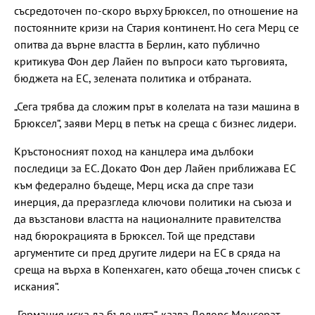
съсредоточен по-скоро върху Брюксел, по отношение на
постоянните кризи на Стария континент. Но сега Мерц се
опитва да върне властта в Берлин, като публично
критикува Фон дер Лайен по въпроси като търговията,
бюджета на ЕС, зелената политика и отбраната.
„Сега трябва да сложим прът в колелата на тази машина в
Брюксел“, заяви Мерц в петък на среща с бизнес лидери.
Кръстоносният поход на канцлера има дълбоки
последици за ЕС. Докато Фон дер Лайен приближава ЕС
към федерално бъдеще, Мерц иска да спре тази
инерция, да преразгледа ключови политики на съюза и
да възстанови властта на националните правителства
над бюрокрацията в Брюксел. Той ще представи
аргументите си пред другите лидери на ЕС в сряда на
среща на върха в Копенхаген, като обеща „точен списък с
искания“.
„Германия иска да бъде чута“, казва Долорс Монсерат,