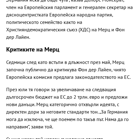
член на Европейския парламент и генерален секретар на
дясноцентристката Европейска народна партия,
политическото семейство както на
Християндемократическия съюз (ХДС) на Мерц и Фон
дер Лайен.
Критиките на Мерц
Седмици след като встъпи в длъжност през май, Мерц
започна публично да критикува Фон дер Лайен, чиято
Европейска комисия предлага законодателството на ЕС.
През юли тя говори за увеличаване на следващия
дългосрочен бюджет на ЕС до 2 трлн. евро и предложи
нови данъци. Мерц категорично отхвърли идеята, с
директен дори за неговите стандарти тон. „За Германия
мога да изключа, че ще поемем по такъв път. Няма да го
направим“, заяви той.
Същия месец той изрази съжаление от често