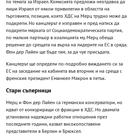
по темата за Израел. Комисията предложи неотдавна да
лиши Израел от някои привилегии в областта на
търговията, позиция, която ХДС на Мерц трудно може да
подкрепи. Но канцлерът е изправен и пред натиск да
подкрепи мярката от Социалдемократическата партия,
по-малкия партньор в коалицията му. Мерц обеща
решение до срещата на върха на лидерите на ЕС в сряда.
Фон дер Лайен ще бъде там, за да чуе присъдата.
Канцлерът ще определи по-подробно виждането си за
ЕС на заседание на кабинета във вторник и на среща с
френския президент Еманюел Макрон в петък.
Стари съперници
Мерц и Фон дер Лайен са германски консерватори, но
идват от конкуриращи се фракции в ХДС. Но двамата
установиха надеждни работни отношения през
последните години, казват високопоставени
представители в Берлин и Брюксел.