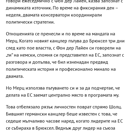
говори ежеседмично с Фон дер Лайен, казва запознат с
динамиката източник. По време на фиксирания ден –
неделя, двамата консерватори координирали
политически стратегии.
Отношенията се пренесли и по време на мандата на
Мерц. Когато новият канцлер пътува до Брюксел три дни
след като пое властта, с Фон дер Лайен си говорели на
„ти“ на немски, спомня си представител на ЕС, запознат с
разговора и допълва, че бил изненадан предвид
политическата история и професионално минало на
двамата.
Но Мерц използва пътуването си и за да подчертае, че
делата на ЕС заемат централно място в програмата му.
Това отбелязало рязък личностен поврат спрямо Шолц.
Бившият германски канцлер беше известен с това, че
седеше мълчаливо часове наред, когато лидерите на ЕС
се събираха в Брюксел. Веднъж друг лидер на съюза