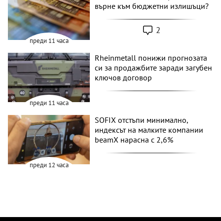
върне към бюджетни излишъци?
2
преди 11 часа
Rheinmetall понижи прогнозата
си за продажбите заради загубен
ключов договор
преди 11 часа
SOFIX отстъпи минимално,
индексът на малките компании
beamX нарасна с 2,6%
преди 12 часа