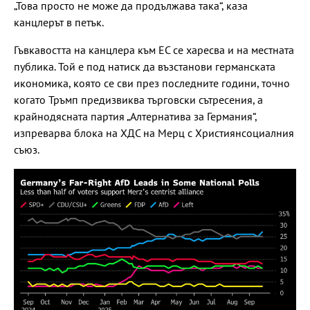
„Това просто не може да продължава така“, каза
канцлерът в петък.
Гъвкавостта на канцлера към ЕС се харесва и на местната
публика. Той е под натиск да възстанови германската
икономика, която се сви през последните години, точно
когато Тръмп предизвиква търговски сътресения, а
крайнодясната партия „Алтернатива за Германия“,
изпреварва блока на ХДС на Мерц с Християнсоциалния
съюз.