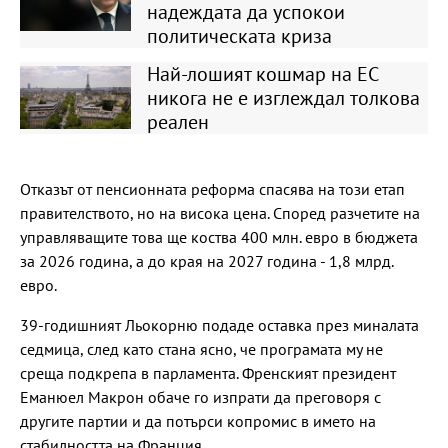
надеждата да успокои
политическата криза
Най-лошият кошмар на ЕС
никога не е изглеждал толкова
реален
Отказът от пенсионната реформа спасява на този етап
правителството, но на висока цена. Според разчетите на
управляващите това ще коства 400 млн. евро в бюджета
за 2026 година, а до края на 2027 година - 1,8 млрд.
евро.
39-годишният Льокорню подаде оставка през миналата
седмица, след като стана ясно, че програмата му не
среща подкрепа в парламента. Френският президент
Еманюел Макрон обаче го изпрати да преговоря с
другите партии и да потърси копромис в името на
стабилността на Франция.