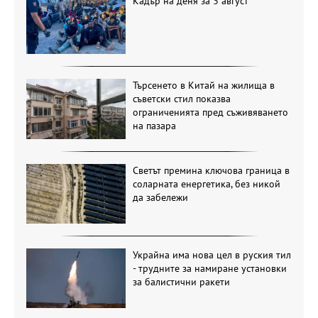
Кадър на деня за 3 август
Търсенето в Китай на жилища в
съветски стил показва
ограниченията пред съживяването
на пазара
Светът премина ключова граница в
соларната енергетика, без никой
да забележи
Украйна има нова цел в руския тил
- трудните за намиране установки
за балистични ракети