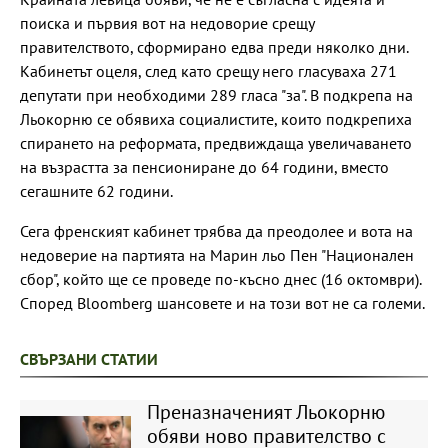
поиска и първия вот на недоворие срещу
правителството, сформирано едва преди няколко дни.
Кабинетът оцеля, след като срещу него гласуваха 271
депутати при необходими 289 гласа "за". В подкрепа на
Льокорню се обявиха социалистите, които подкрепиха
спирането на реформата, предвиждаща увеличаването
на възрастта за пенсиониране до 64 години, вместо
сегашните 62 години.
Сега френският кабинет трябва да преодолее и вота на
недоверие на партията на Марин льо Пен "Национален
сбор", който ще се проведе по-късно днес (16 октомври).
Според Bloomberg шансовете и на този вот не са големи.
СВЪРЗАНИ СТАТИИ
Преназначеният Льокорню
обяви ново правителство с