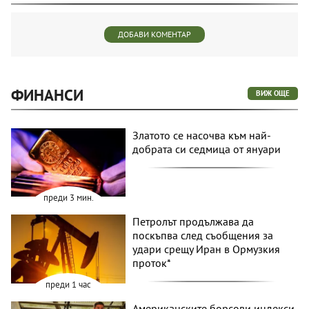
ДОБАВИ КОМЕНТАР
ФИНАНСИ
ВИЖ ОЩЕ
Златото се насочва към най-
добрата си седмица от януари
преди 3 мин.
Петролът продължава да
поскъпва след съобщения за
удари срещу Иран в Ормузкия
проток*
преди 1 час
Американските борсови индекси