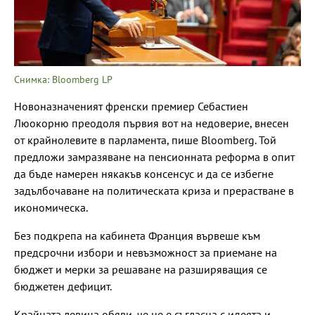
Снимка: Bloomberg LP
Новоназначеният френски премиер Себастиен
Люокорню преодоля първия вот на недоверие, внесен
от крайнолевите в парламента, пише Bloomberg. Той
предложи замразяване на пенсионната реформа в опит
да бъде намерен някакъв консенсус и да се избегне
задълбочаване на политическата криза и прерастване в
икономическа.
Без подкрепа на кабинета Франция вървеше към
предсрочни избори и невъзможност за приемане на
бюджет и мерки за решаване на разширяващия се
бюджетен дефицит.
Крайната левица обяви, че не е съгласна с идеята и