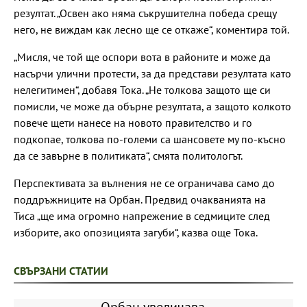
резултат. „Освен ако няма съкрушителна победа срещу
него, не виждам как лесно ще се откаже“, коментира той.
„Мисля, че той ще оспори вота в районите и може да
насърчи улични протести, за да представи резултата като
нелегитимен“, добавя Тока. „Не толкова защото ще си
помисли, че може да обърне резултата, а защото колкото
повече щети нанесе на новото правителство и го
подкопае, толкова по-големи са шансовете му по-късно
да се завърне в политиката“, смята политологът.
Перспективата за вълнения не се ограничава само до
поддръжниците на Орбан. Предвид очакванията на
Тиса „ще има огромно напрежение в седмиците след
изборите, ако опозицията загуби“, казва още Тока.
СВЪРЗАНИ СТАТИИ
Орбан увеличава