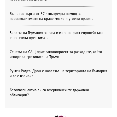
България търси от ЕС извънредна помощ за
производителите на краве мляко и угоени прасета
Залогът на Германия за газа излага на риск европейската
енергетика през зимата
Сенатът на САЩ прие законопроект за разходите, който
игнорира призивите на Тръмп
Румен Радев: Дрон е навлязъл на територията на България
и се е взривил
Безопасен актив ли са американските държавни
облигации?