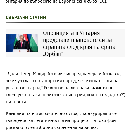
Унгария по въпросите на Европейския съюз (ЕС).
СВЪРЗАНИ СТАТИИ
Опозицията в Унгария
представи плановете си за
страната след края на ерата
„Орбан“
„Дали Петер Мадяр би излязъл пред камера и би казал,
че е чул гласа на унгарския народ, че те искат гласа на
унгарския народ? Реалистична ли е тази възможност
след цялата тази политическа истерия, която създадоха?“,
пита Бока.
Кампанията е изключително остра, с конкуриращи се
твърдения за легитимността на процеса. На този фон
рискът от следизборни сътресения нараства.