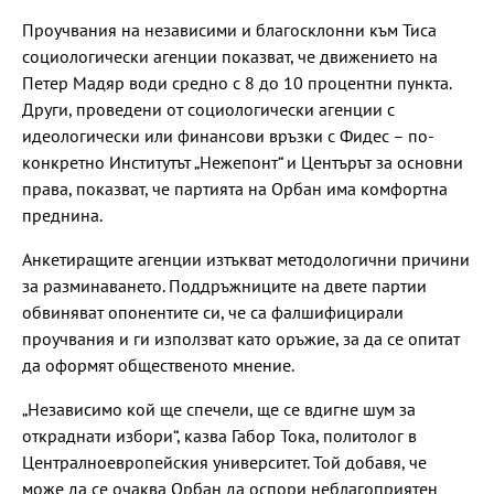
Проучвания на независими и благосклонни към Тиса
социологически агенции показват, че движението на
Петер Мадяр води средно с 8 до 10 процентни пункта.
Други, проведени от социологически агенции с
идеологически или финансови връзки с Фидес – по-
конкретно Институтът „Нежепонт“ и Центърът за основни
права, показват, че партията на Орбан има комфортна
преднина.
Анкетиращите агенции изтъкват методологични причини
за разминаването. Поддръжниците на двете партии
обвиняват опонентите си, че са фалшифицирали
проучвания и ги използват като оръжие, за да се опитат
да оформят общественото мнение.
„Независимо кой ще спечели, ще се вдигне шум за
откраднати избори“, казва Габор Тока, политолог в
Централноевропейския университет. Той добавя, че
може да се очаква Орбан да оспори неблагоприятен