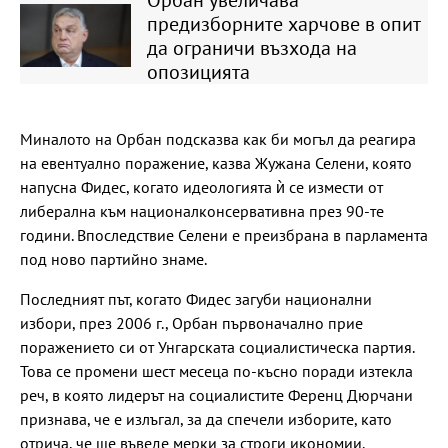
предизборните харчове в опит
да ограничи възхода на
опозицията
Миналото на Орбан подсказва как би могъл да реагира
на евентуално поражение, казва Жужана Селени, която
напусна Фидес, когато идеологията ѝ се измести от
либерална към националконсервативна през 90-те
години. Впоследствие Селени е преизбрана в парламента
под ново партийно знаме.
Последният път, когато Фидес загуби национални
избори, през 2006 г., Орбан първоначално прие
поражението си от Унгарската социалистическа партия.
Това се промени шест месеца по-късно поради изтекла
реч, в която лидерът на социалистите Ференц Дюрчани
признава, че е излъгал, за да спечели изборите, като
отрича, че ще въведе мерки за строги икономии.