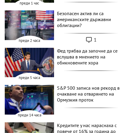
преди 1 час
Безопасен актив ли са
американските държавни
облигации?
1
преди 2 часа
Фед трябва да започне да се
вслушва в мнението на
обикновените хора
преди 5 часа
S&P 500 записа нов рекорд в
очакване на отварянето на
Ормузкия проток
преди 14 часа
Кредитите у нас нараснаха с
повече от 16% за година до