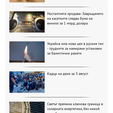
Носталгията продава: Завръщането
на касетките следва бума на
винила за 1 млрд. долара
Украйна има нова цел в руския тил
- трудните за намиране установки
за балистични ракети
Кадър на деня за 3 август
Светът премина ключова граница в
соларната енергетика, без никой