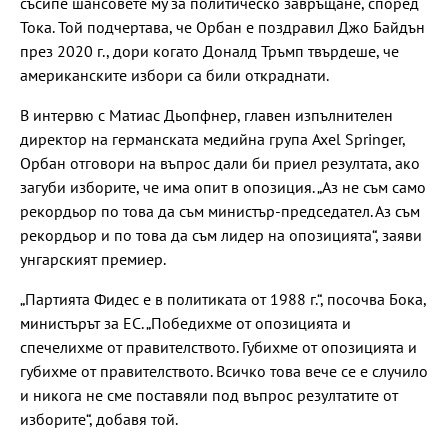
съсипе шансовете му за политическо завръщане, според
Тока. Той подчертава, че Орбан е поздравил Джо Байдън
през 2020 г., дори когато Доналд Тръмп твърдеше, че
американските избори са били откраднати.
В интервю с Матиас Дьопфнер, главен изпълнителен
директор на германската медийна група Axel Springer,
Орбан отговори на въпрос дали би приел резултата, ако
загуби изборите, че има опит в опозиция. „Аз не съм само
рекордьор по това да съм министър-председател. Аз съм
рекордьор и по това да съм лидер на опозицията“, заяви
унгарският премиер.
„Партията Фидес е в политиката от 1988 г.“, посочва Бока,
министърът за ЕС. „Победихме от опозицията и
спечелихме от правителството. Губихме от опозицията и
губихме от правителството. Всичко това вече се е случило
и никога не сме поставяли под въпрос резултатите от
изборите“, добавя той.