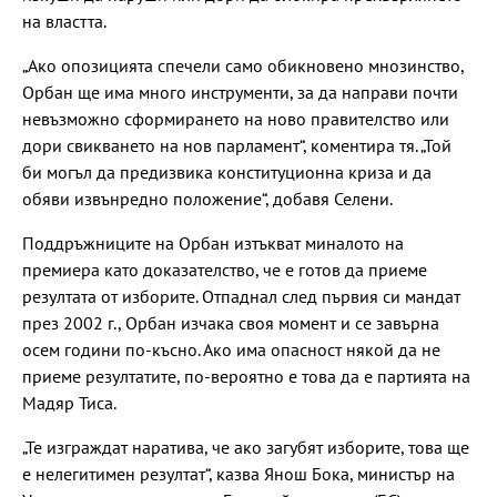
на властта.
„Ако опозицията спечели само обикновено мнозинство,
Орбан ще има много инструменти, за да направи почти
невъзможно сформирането на ново правителство или
дори свикването на нов парламент“, коментира тя. „Той
би могъл да предизвика конституционна криза и да
обяви извънредно положение“, добавя Селени.
Поддръжниците на Орбан изтъкват миналото на
премиера като доказателство, че е готов да приеме
резултата от изборите. Отпаднал след първия си мандат
през 2002 г., Орбан изчака своя момент и се завърна
осем години по-късно. Ако има опасност някой да не
приеме резултатите, по-вероятно е това да е партията на
Мадяр Тиса.
„Те изграждат наратива, че ако загубят изборите, това ще
е нелегитимен резултат“, казва Янош Бока, министър на