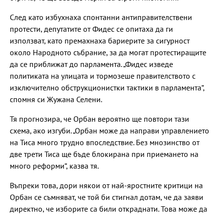
След като избухнаха спонтанни антиправителствени
протести, депутатите от Фидес се опитаха да ги
използват, като премахнаха бариерите за сигурност
около Народното събрание, за да могат протестиращите
да се приближат до парламента. „Фидес изведе
политиката на улицата и тормозеше правителството с
изключително обструкционистки тактики в парламента“,
спомня си Жужана Селени.
Тя прогнозира, че Орбан вероятно ще повтори тази
схема, ако изгуби. „Орбан може да направи управлението
на Тиса много трудно впоследствие. Без мнозинство от
две трети Тиса ще бъде блокирана при приемането на
много реформи“, казва тя.
Въпреки това, дори някои от най-яростните критици на
Орбан се съмняват, че той би стигнал дотам, че да заяви
директно, че изборите са били откраднати. Това може да