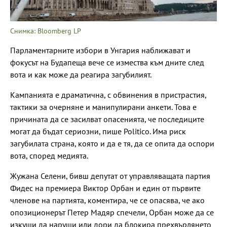
Снимка: Bloomberg LP
Парламентарните избори в Унгария наближават и
фокусът на Будапеща вече се измества към дните след
вота и как може да реагира загубилият.
Кампанията е драматична, с обвинения в пристрастия,
тактики за очерняне и манипулирани анкети. Това е
причината да се засилват опасенията, че последиците
могат да бъдат сериозни, пише Politico. Има риск
загубилата страна, която и да е тя, да се опита да оспори
вота, според медията.
Жужана Селени, бивш депутат от управляващата партия
Фидес на премиера Виктор Орбан и един от първите
членове на партията, коментира, че се опасява, че ако
опозиционерът Петер Мадяр спечели, Орбан може да се
изкуши да наруши или дори да блокира прехвърлянето