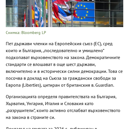
Снимка: Bloomberg LP
Пет държави членки на Европейския съюз (ЕС), сред
които и България, „последователно и умишлено“
подкопават върховенството на закона. Демократичните
стандарти се влошават в още шест държави,
включително и в исторически силни демокрации. Това се
посочва в доклад на Съюза за граждански свободи за
Европа (Liberties), цитиран от британския в. Guardian.
Организацията определя правителствата на България,
Хърватия, Унгария, Италия и Словакия като
„разрушители“, които активно отслабват върховенството
на закона в страните си.
Докладът на групата за 2026 г., публикуван в