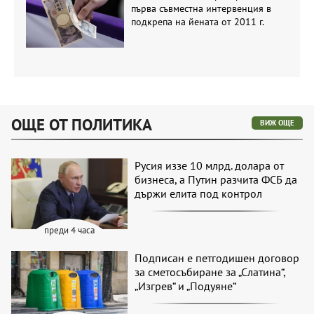
първа съвместна интервенция в
подкрепа на йената от 2011 г.
ОЩЕ ОТ ПОЛИТИКА
ВИЖ ОЩЕ
Русия иззе 10 млрд. долара от
бизнеса, а Путин разчита ФСБ да
държи елита под контрол
преди 4 часа
Подписан е петгодишен договор
за сметосъбиране за „Слатина“,
„Изгрев“ и „Подуяне“