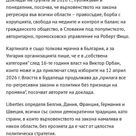
понеделник, посочва, че върховенството на закона
регресира във всички области – правосъдие, борба с
корупцията, свобода на медиите и контрол и баланс на
гражданското общество, в Словакия под популисткото,
авторитарно, промосковско управление на Роберт Фицо.
Картината е също толкова мрачна в България, а за
Унгария организацията пише, че е в „собствена
категория“ след 16-те години власт на Виктор Орбан,
които може и да приключат след изборите на 12 април
2026 г. Властта в Будапеща продължава да „прилага все
по-регресивни закони и политики без признаци на
промяна“, посочват авторите на доклада.
Liberties определя Белгия, Дания, Франция, Германия и
Швеция, всички със силни демократични традиции, като
страни, в които върховенството на закона намалява в
някои области, без ерозията да е част от цялостна
политическа стратегия.