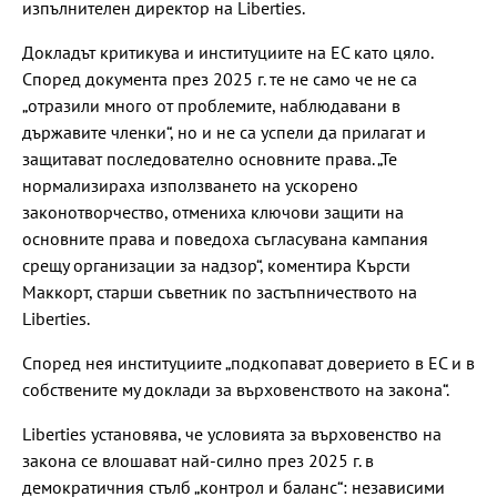
изпълнителен директор на Liberties.
Докладът критикува и институциите на ЕС като цяло.
Според документа през 2025 г. те не само че не са
„отразили много от проблемите, наблюдавани в
държавите членки“, но и не са успели да прилагат и
защитават последователно основните права. „Те
нормализираха използването на ускорено
законотворчество, отмениха ключови защити на
основните права и поведоха съгласувана кампания
срещу организации за надзор“, коментира Кърсти
Маккорт, старши съветник по застъпничеството на
Liberties.
Според нея институциите „подкопават доверието в ЕС и в
собствените му доклади за върховенството на закона“.
Liberties установява, че условията за върховенство на
закона се влошават най-силно през 2025 г. в
демократичния стълб „контрол и баланс“: независими