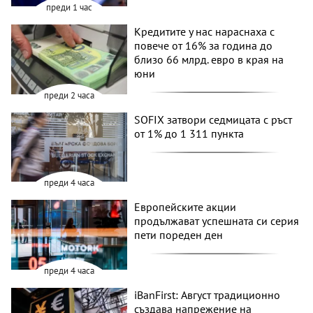
преди 1 час
Кредитите у нас нараснаха с
повече от 16% за година до
близо 66 млрд. евро в края на
юни
преди 2 часа
SOFIX затвори седмицата с ръст
от 1% до 1 311 пункта
преди 4 часа
Европейските акции
продължават успешната си серия
пети пореден ден
преди 4 часа
iBanFirst: Август традиционно
създава напрежение на