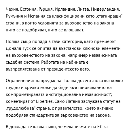
Чехия, Естония, Гърция, Ирландия, Литва, Нидерландия,
Румъния и Испания са класифицирани като „стагниращи“
страни, в които условията за върховенство на закона
нито се подобряват, нито се влошават.
Полша също попада в тази категория, като премиерът
Доналд Туск се опитва да възстанови ключови елементи
на върховенството на закона, например независимата
съдебна система. Работата на кабинета е
възпрепятствана от президентското вето.
Ограниченият напредък на Полша досега „показва колко
трудно и крехко може да бъде възстановяването на
компрометираната институционална независимост“,
коментират от Liberties. Само Латвия заслужава статут на
„трудолюбива“ страна, с правителство, което активно
подобрява стандартите за върховенство на закона.
В доклада се казва също, че механизмите на ЕС за