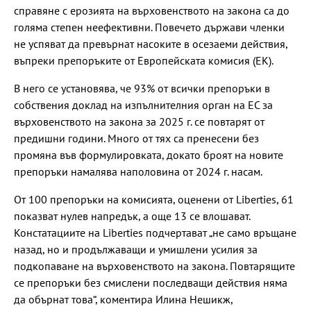
справяне с ерозията на върховенството на закона са до
голяма степен неефективни. Повечето държави членки
не успяват да превърнат насоките в осезаеми действия,
въпреки препоръките от Европейската комисия (ЕК).
В него се установява, че 93% от всички препоръки в
собствения доклад на изпълнителния орган на ЕС за
върховенството на закона за 2025 г. се повтарят от
предишни години. Много от тях са пренесени без
промяна във формулировката, докато броят на новите
препоръки намалява наполовина от 2024 г. насам.
От 100 препоръки на комисията, оценени от Liberties, 61
показват нулев напредък, а още 13 се влошават.
Констатациите на Liberties подчертават „не само връщане
назад, но и продължаващи и умишлени усилия за
подкопаване на върховенството на закона. Повтарящите
се препоръки без смислени последващи действия няма
да обърнат това“, коментира Илина Нешикж,