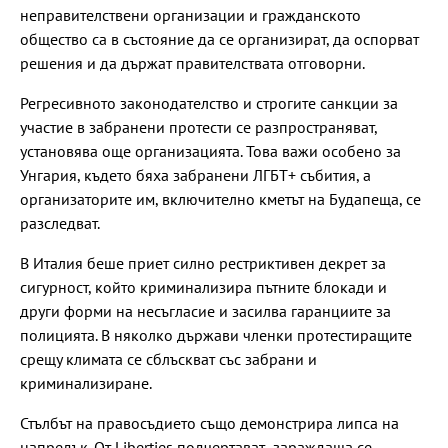
неправителствени организации и гражданското
общество са в състояние да се организират, да оспорват
решения и да държат правителствата отговорни.
Регресивното законодателство и строгите санкции за
участие в забранени протести се разпространяват,
установява още организацията. Това важи особено за
Унгария, където бяха забранени ЛГБТ+ събития, а
организаторите им, включително кметът на Будапеща, се
разследват.
В Италия беше приет силно рестриктивен декрет за
сигурност, който криминализира пътните блокади и
други форми на несъгласие и засилва гаранциите за
полицията. В няколко държави членки протестиращите
срещу климата се сблъскват със забрани и
криминализиране.
Стълбът на правосъдието също демонстрира липса на
напредък. От Liberties подчертават „зараждаща се