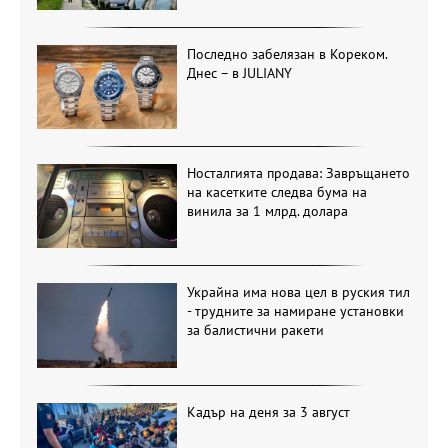
Последно забелязан в Кореком.
Днес – в JULIANY
Носталгията продава: Завръщането
на касетките следва бума на
винила за 1 млрд. долара
Украйна има нова цел в руския тил
- трудните за намиране установки
за балистични ракети
Кадър на деня за 3 август