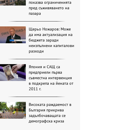
показва ограниченията
пред съживяването на
пазара
Щерьо Ножаров: Може
да има актуализация на
бюджета заради
неизпълнени капиталови
разходи
Япония и САЩ са
предприели първа
съвместна интервенция
в подкрепа на йената от
2011 г.
Високата раждаемост в
България прикрива
задълбочаващата се
демографска криза