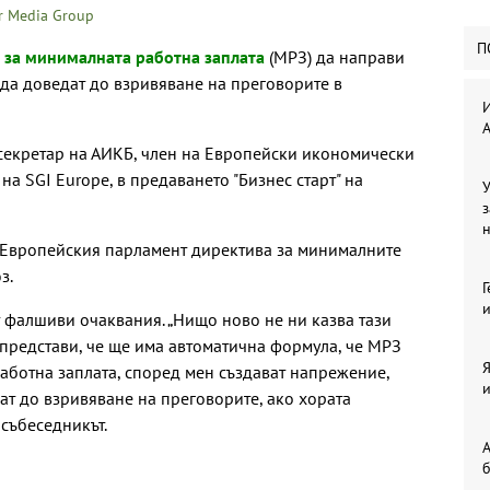
r Media Group
П
 за минималната работна заплата
(МРЗ) да направи
 да доведат до взривяване на преговорите в
И
 секретар на АИКБ, член на Европейски икономически
на SGI Europe, в предаването "Бизнес старт" на
У
з
т Европейския парламент директива за минималните
з.
Г
и
т фалшиви очаквания. „Нищо ново не ни казва тази
представи, че ще има автоматична формула, че МРЗ
Я
работна заплата, според мен създават напрежение,
и
ат до взривяване на преговорите, ако хората
 събеседникът.
А
б