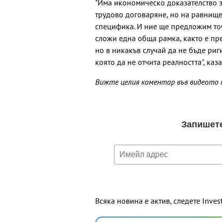
"Има икономическо доказателство з
трудово договаряне, но на равнище
специфика. И ние ще предложим точ
сложи една обща рамка, както е пр
но в никакъв случай да не бъде ри
която да не отчита реалността", каза
Вижте целия коментар във видеото
Всяка новина е актив, следете Inves