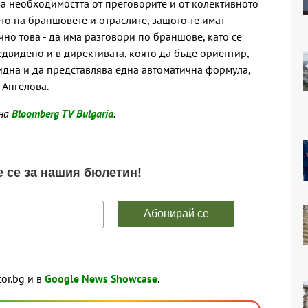
а необходимостта от преговорите и от колективното
то на браншовете и отраслите, защото те имат
но това - да има разговори по браншове, като се
едвидено и в директивата, която да бъде ориентир,
гидна и да представлява една автоматична формула,
 Ангелова.
 на
Bloomberg TV Bulgaria
.
tor.bg и в
Google News Showcase
.