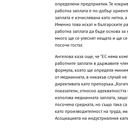
определени предприятия. Те изкрив
работна заплата е по-добър ориент
заплата е изчислявана като нетна, а
Именно това искат и българските ра
работна заплата да бъде основа за 
много ще се улеснят нещата и ще с
посочи гостът.
Ангелова каза още, че "ЕС няма ко
работните заплати в държавите член
формула, която ще определя минима
от медианната, в никакъв случай не 
директивата като препоръка. „Когат
показатели, относно адекватността 
използва медианната заплата, защот
посочена средната, но също така с
като производителност на труда, ико
Асоциацията на индустриалния капи