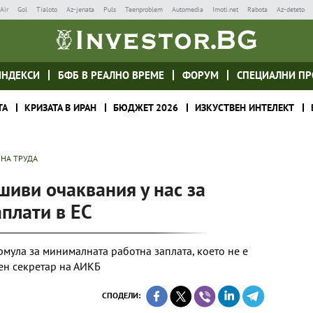
Air
Gol
Tialoto
Az-jenata
Puls
Teenproblem
Automedia
Imoti.net
Rabota
Az-deteto
ИНДЕКСИ
БФБ В РЕАЛНО ВРЕМЕ
ФОРУМ
СПЕЦИАЛНИ ПР
ТА
КРИЗАТА В ИРАН
БЮДЖЕТ 2026
ИЗКУСТВЕН ИНТЕЛЕКТ
 НА ТРУДА
иви очаквания у нас за
аплати в ЕС
мула за минималната работна заплата, което не е
вен секретар на АИКБ
СПОДЕЛИ: