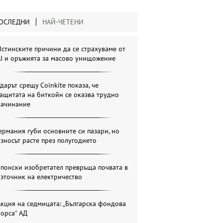
ОСЛЕДНИ
НАЙ-ЧЕТЕНИ
стинските причини да се страхуваме от
AI и оръжията за масово унищожение
дарът срещу Coinkite показа, че
ащитата на биткойн се оказва трудно
начинание
ермания губи основните си пазари, но
зносът расте през полугодието
понски изобретател превръща почвата в
зточник на електричество
кция на седмицата: „Българска фондова
орса“ АД