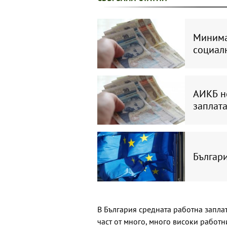
Минимал
социал
АИКБ не
заплат
Българи
В България средната работна заплат
част от много, много високи работн