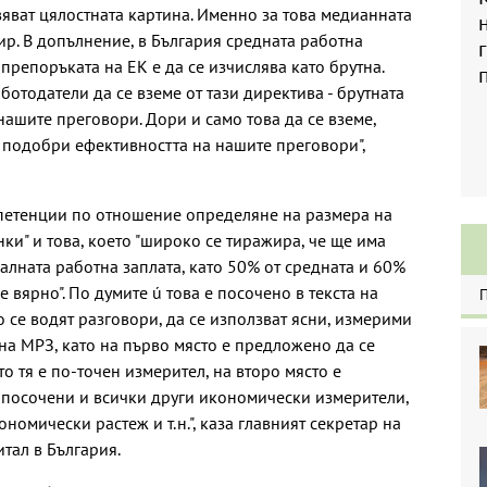
яват цялостната картина. Именно за това медианната
ир. В допълнение, в България средната работна
 препоръката на ЕК е да се изчислява като брутна.
ботодатели да се вземе от тази директива - брутната
нашите преговори. Дори и само това да се вземе,
е подобри ефективността на нашите преговори",
мпетенции по отношение определяне на размера на
ки" и това, което "широко се тиражира, че ще има
лната работна заплата, като 50% от средната и 60%
е вярно". По думите ú това е посочено в текста на
о се водят разговори, да се използват ясни, измерими
на МРЗ, като на първо място е предложено да се
о тя е по-точен измерител, на второ място е
а посочени и всички други икономически измерители,
номически растеж и т.н.", каза главният секретар на
тал в България.