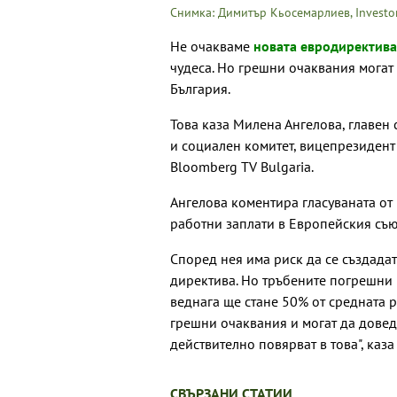
Снимка: Димитър Кьосемарлиев, Investo
Не очакваме
новата евродиректива
чудеса. Но грешни очаквания могат
България.
Това каза Милена Ангелова, главен
и социален комитет, вицепрезидент 
Bloomberg TV Bulgaria.
Ангелова коментира гласуваната о
работни заплати в Европейския съю
Според нея има риск да се създада
директива. Но тръбените погрешни 
веднага ще стане 50% от средната 
грешни очаквания и могат да довед
действително повярват в това", каза
СВЪРЗАНИ СТАТИИ