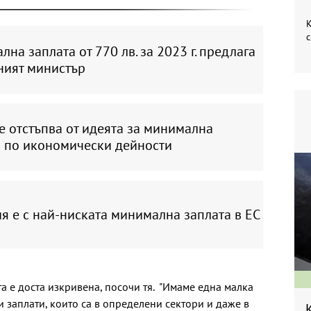
К
с
на заплата от 770 лв. за 2023 г. предлага
ният министър
 отстъпва от идеята за минимална
а по икономически дейности
я е с най-ниската минимална заплата в ЕС
а е доста изкривена, посочи тя. "Имаме една малка
и заплати, които са в определени сектори и даже в