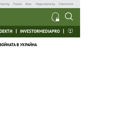
Start.bg
Posoka
Boec
Megavselena.bg
Chernomore
ОЕКТИ
INVESTORMEDIAPRO
ВОЙНАТА В УКРАЙНА