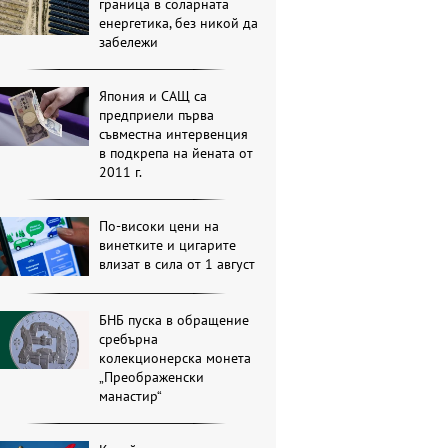
граница в соларната
енергетика, без никой да
забележи
Япония и САЩ са
предприели първа
съвместна интервенция
в подкрепа на йената от
2011 г.
По-високи цени на
винетките и цигарите
влизат в сила от 1 август
БНБ пуска в обращение
сребърна
колекционерска монета
„Преображенски
манастир“