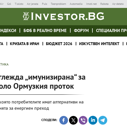
Air
Gol
Tialoto
Az-jenata
Puls
Teenproblem
Automedia
Imoti.net
Rabota
Az-deteto
ИНДЕКСИ
БФБ В РЕАЛНО ВРЕМЕ
ФОРУМ
СПЕЦИАЛНИ ПР
ТА
КРИЗАТА В ИРАН
БЮДЖЕТ 2026
ИЗКУСТВЕН ИНТЕЛЕКТ
ЕТИКА
глежда „имунизирана“ за
коло Ормузкия проток
 която потребителите имат алтернативи на
ията за енергиен преход
СПОДЕЛИ: