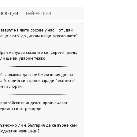
ОСЛЕДНИ
НАЙ-ЧЕТЕНИ
азарът на люти сосове у нас – от „дай
ещо люто“ до „искам нещо вкусно люто“
ран изнудва съседите си: Спрете Тръмп,
или ще ви ударим тежко
С заплашва да спре безвизовия достъп
а 5 карибски страни заради "златните"
им паспорти
Европейските индекси продължават
ерията си от рекорди
ъзможно ли е България да се върне към
бюджетни излишъци?