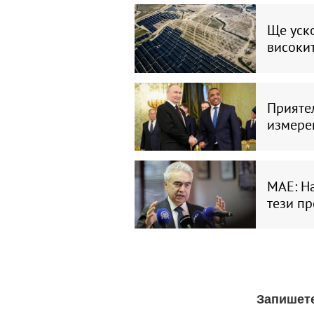
Ще уск
високит
Приятел
измере
МАЕ: На
тези пр