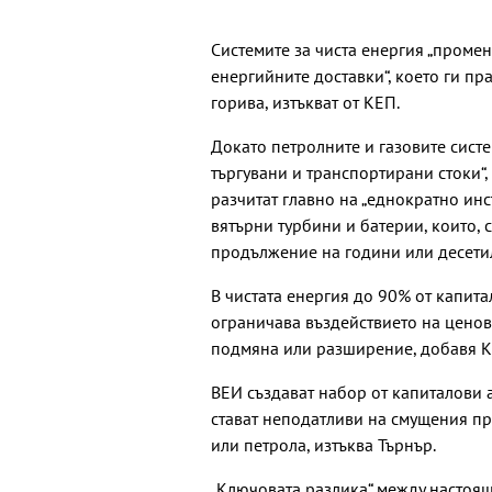
Системите за чиста енергия „проме
енергийните доставки“, което ги пр
горива, изтъкват от КЕП.
Докато петролните и газовите систе
търгувани и транспортирани стоки“, 
разчитат главно на „еднократно ин
вятърни турбини и батерии, които, 
продължение на години или десети
В чистата енергия до 90% от капит
ограничава въздействието на ценов
подмяна или разширение, добавя К
ВЕИ създават набор от капиталови а
стават неподатливи на смущения пр
или петрола, изтъква Търнър.
„Ключовата разлика“ между настоящ