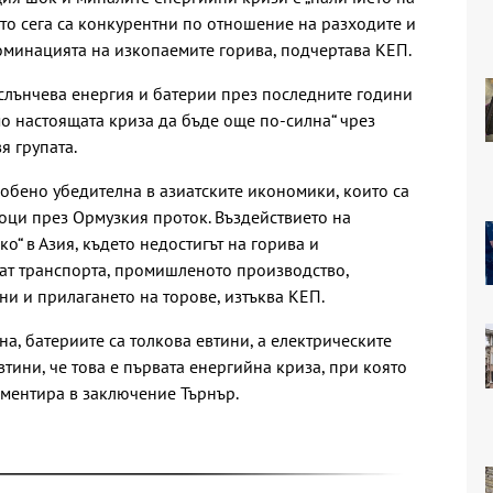
то сега са конкурентни по отношение на разходите и
доминацията на изкопаемите горива, подчертава КЕП.
слънчева енергия и батерии през последните години
о настоящата криза да бъде още по-силна“ чрез
я групата.
собено убедителна в азиатските икономики, които са
оци през Ормузкия проток. Въздействието на
о“ в Азия, където недостигът на горива и
ат транспорта, промишленото производство,
ни и прилагането на торове, изтъква КЕП.
на, батериите са толкова евтини, а електрическите
втини, че това е първата енергийна криза, при която
коментира в заключение Търнър.