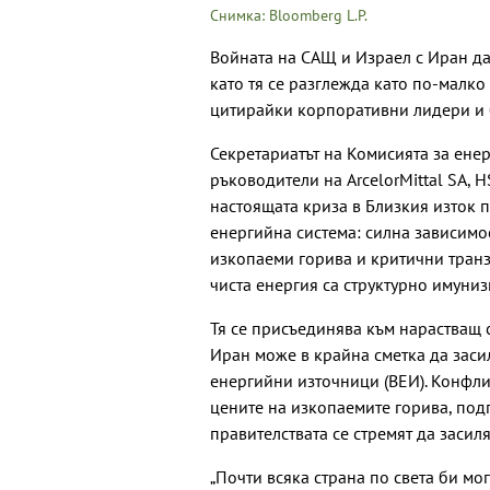
Снимка: Bloomberg L.P.
Войната на САЩ и Израел с Иран дад
като тя се разглежда като по-малк
цитирайки корпоративни лидери и 
Секретариатът на Комисията за ене
ръководители на ArcelorMittal SA, H
настоящата криза в Близкия изток п
енергийна система: силна зависимо
изкопаеми горива и критични транзи
чиста енергия са структурно имуниз
Тя се присъединява към нарастващ с
Иран може в крайна сметка да заси
енергийни източници (ВЕИ). Конфли
цените на изкопаемите горива, подг
правителствата се стремят да засил
„Почти всяка страна по света би мо