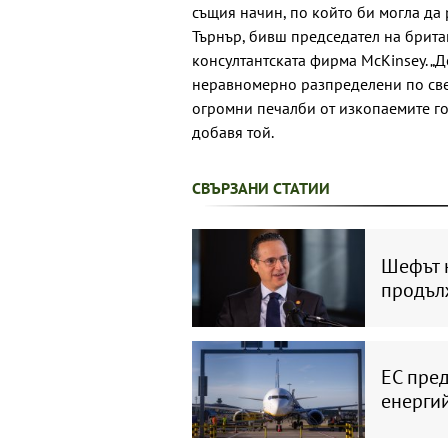
същия начин, по който би могла да 
Търнър, бивш председател на брита
консултантската фирма McKinsey. „
неравномерно разпределени по свет
огромни печалби от изкопаемите гор
добавя той.
СВЪРЗАНИ СТАТИИ
Шефът н
продълж
ЕС пре
енерги