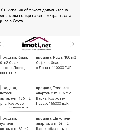
ЕК и Испания обсъждат допълнителна
инансова подкрепа след мигрантската
риза в Сеута
продава, Къща, 180 m2
Вс
София област,
Ду
с.Лопян, 110000 EUR
Съ
продава, Тристаен
Са
апартамент, 136 m2
м
Варна, Колхозен
г
Пазар, 165000 EUR
ху
продава, Двустаен
Sh
апартамент, 63 m2
Г
Варна област, м-т
ко