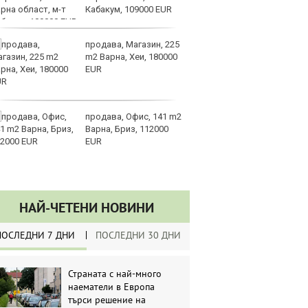
Кабакум, 109000 EUR
по
продава, Магазин, 225
З
m2 Варна, Хеи, 180000
на
EUR
лу
продава, Офис, 141 m2
Сл
Варна, Бриз, 112000
по
EUR
А
ин
долара
НАЙ-ЧЕТЕНИ НОВИНИ
ПОСЛЕДНИ 7 ДНИ
ПОСЛЕДНИ 30 ДНИ
Страната с най-много
наематели в Европа
търси решение на