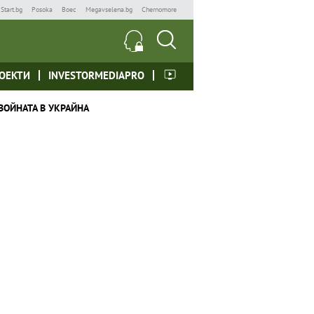
Start.bg
Posoka
Boec
Megavselena.bg
Chernomore
ОЕКТИ
INVESTORMEDIAPRO
ВОЙНАТА В УКРАЙНА