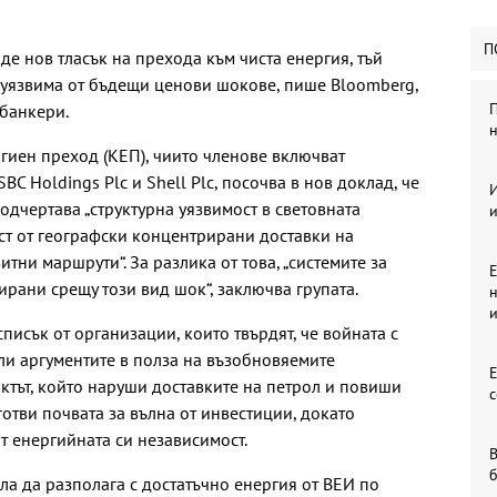
П
е нов тласък на прехода към чиста енергия, тъй
о уязвима от бъдещи ценови шокове, пише Bloomberg,
П
банкери.
н
ргиен преход (КЕП), чиито членове включват
SBC Holdings Plc и Shell Plc, посочва в нов доклад, че
И
одчертава „структурна уязвимост в световната
ст от географски концентрирани доставки на
тни маршрути“. За разлика от това, „системите за
Е
ирани срещу този вид шок“, заключва групата.
н
писък от организации, които твърдят, че войната с
ли аргументите в полза на възобновяемите
ктът, който наруши доставките на петрол и повиши
с
отви почвата за вълна от инвестиции, докато
ят енергийната си независимост.
В
гла да разполага с достатъчно енергия от ВЕИ по