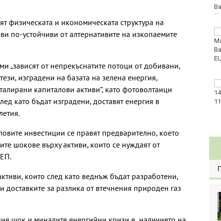
нят физическата и икономическата структура на
Златото стигна до
ави по-устойчиви от алтернативите на изкопаемите
4295 долара за унция
ми „зависят от непрекъснатите потоци от добивани,
тези, изградени на базата на зелена енергия,
Във Варна наградиха
сталирани капиталови активи“, като фотоволтаици
победителите в
след като бъдат изградени, доставят енергия в
Спартакиадата на ВМС
летия.
аловите инвестиции се правят предварително, което
ите шокове върху активи, които се нуждаят от
ЕП.
ктиви, които след като веднъж бъдат разработени,
и доставките за разлика от втечнения природен газ
ия шок и миналите енергийни кризи е „наличието на