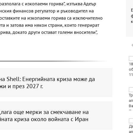
разполага с изкопаеми горива“, изтъква Адеър
нския финансов регулатор и ръководител на
ф
Доставките на изкопаеми горива са изключително
к
а и затова има някои страни, които генерират
ива, докато други остават големи вносители“,
Винисиус Жуниор
преподписа с Реал
(Мадрид)
а Shell: Енергийната криза може да
и и през 2027 г.
ЦСКА удари с 3:0
Макаби като гост
длага още мерки за смекчаване на
йната криза около войната с Иран
Тъжна вест! Почина
голямо име в
медицината