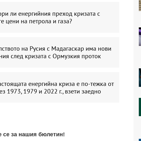
ори ли енергийния преход кризата с
е цени на петрола и газа?
ството на Русия с Мадагаскар има нови
ния след кризата с Ормузкия проток
стоящата енергийна криза е по-тежка от
ез 1973, 1979 и 2022 г., взети заедно