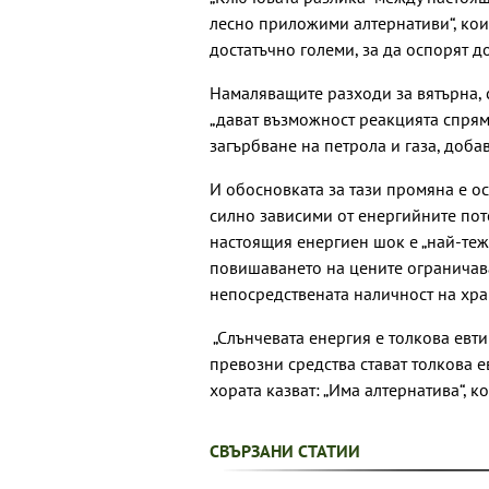
лесно приложими алтернативи“, кои
достатъчно големи, за да оспорят 
Намаляващите разходи за вятърна, 
„дават възможност реакцията спрям
загърбване на петрола и газа, добав
И обосновката за тази промяна е о
силно зависими от енергийните пот
настоящия енергиен шок е „най-тежк
повишаването на цените ограничав
непосредствената наличност на хра
„Слънчевата енергия е толкова евти
превозни средства стават толкова е
хората казват: „Има алтернатива“, 
СВЪРЗАНИ СТАТИИ