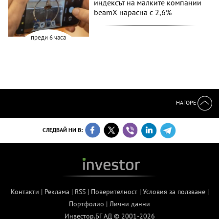
индексът на малките компании
beamX нарасна с 2,6%
преди 6 часа
НАГОРЕ
СЛЕДВАЙ НИ В:
Контакти
|
Реклама
|
RSS
|
Поверителност
|
Условия за ползване
|
Портфолио
|
Лични данни
Инвестор.БГ АД © 2001-2026