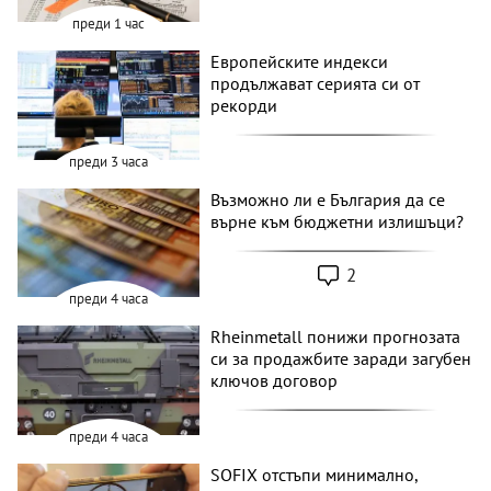
преди 1 час
Европейските индекси
продължават серията си от
рекорди
преди 3 часа
Възможно ли е България да се
върне към бюджетни излишъци?
2
преди 4 часа
Rheinmetall понижи прогнозата
си за продажбите заради загубен
ключов договор
преди 4 часа
SOFIX отстъпи минимално,