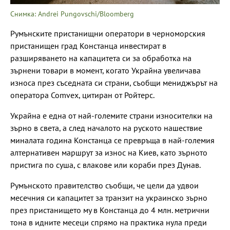
Снимка: Andrei Pungovschi/Bloomberg
Румънските пристанищни оператори в черноморския
пристанищен град Констанца инвестират в
разширяването на капацитета си за обработка на
зърнени товари в момент, когато Украйна увеличава
износа през съседната си страни, съобщи мениджърът на
оператора Comvex, цитиран от Ройтерс.
Украйна е една от най-големите страни износителки на
зърно в света, а след началото на руското нашествие
миналата година Констанца се превръща в най-големия
алтернативен маршрут за износ на Киев, като зърното
пристига по суша, с влакове или кораби през Дунав.
Румънското правителство съобщи, че цели да удвои
месечния си капацитет за транзит на украинско зърно
през пристанището му в Констанца до 4 млн. метрични
тона в идните месеци спрямо на практика нула преди