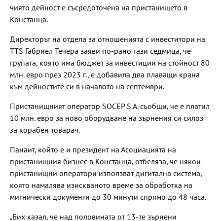
чиято дейност е съсредоточена на пристанището в
Констанца.
Директорът на отдела за отношенията с инвеститори на
TTS Габриел Течера заяви по-рано тази седмица, че
групата, която има бюджет за инвестиции на стойност 80
млн. евро през 2023 г., е добавила два плаващи крана
към дейностите си в началото на септември.
Пристанищният оператор SOCEP S.A. съобщи, че е платил
10 млн. евро за ново оборудване на зърнения си силоз
за корабен товарач.
Панаит, който е и президент на Асоциацията на
пристанищния бизнес в Констанца, отбеляза, че някои
пристанищни оператори използват дигитална система,
която намалява изискваното време за обработка на
митнически документи до 30 минути спрямо до 48 часа.
„Бих казал, че над половината от 13-те зърнени