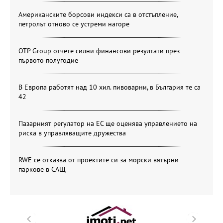
Американските борсови индекси са в отстъпление,
петролът отново се устреми нагоре
OTP Group отчете силни финансови резултати през
първото полугодие
В Европа работят над 10 хил. пивоварни, в България те са
42
Пазарният регулатор на ЕС ще оценява управлението на
риска в управляващите дружества
RWE се отказва от проектите си за морски вятърни
паркове в САЩ