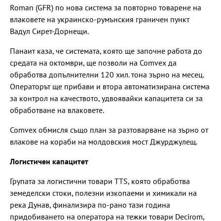
Roman (GFR) по нова система за повторно товарене на
влаковете на украинско-румънския граничен пункт
Вадул Сирет-Дорнещи.
Панаит каза, че системата, която ще започне работа до
средата на октомври, ще позволи на Comvex да
обработва допълнителни 120 хил. тона зърно на месец.
Операторът ще прибави и втора автоматизирана система
за контрол на качеството, удвоявайки капацитета си за
обработване на влаковете.
Comvex обмисля също план за разтоварване на зърно от
влакове на кораби на молдовския мост Джурджулещ.
Логистичен капацитет
Групата за логистични товари TTS, която обработва
земеделски стоки, полезни изкопаеми и химикали на
река Дунав, финализира по-рано тази година
придобиването на оператора на тежки товари Decirom,