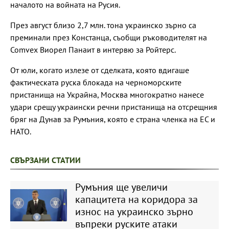
началото на войната на Русия.
През август близо 2,7 млн. тона украинско зърно са
преминали през Констанца, съобщи ръководителят на
Comvex Виорел Панаит в интервю за Ройтерс.
От юли, когато излезе от сделката, която вдигаше
фактическата руска блокада на черноморските
пристанища на Украйна, Москва многократно нанесе
удари срещу украински речни пристанища на отсрещния
бряг на Дунав за Румъния, която е страна членка на ЕС и
НАТО.
СВЪРЗАНИ СТАТИИ
Румъния ще увеличи
капацитета на коридора за
износ на украинско зърно
въпреки руските атаки