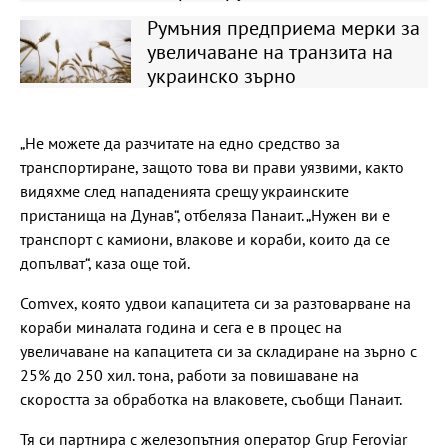
Румъния предприема мерки за
увеличаване на транзита на
украинско зърно
„Не можете да разчитате на едно средство за
транспортиране, защото това ви прави уязвими, както
видяхме след нападенията срещу украинските
пристанища на Дунав“, отбеляза Панаит. „Нужен ви е
транспорт с камиони, влакове и кораби, които да се
допълват“, каза още той.
Comvex, която удвои капацитета си за разтоварване на
кораби миналата година и сега е в процес на
увеличаване на капацитета си за складиране на зърно с
25% до 250 хил. тона, работи за повишаване на
скоростта за обработка на влаковете, съобщи Панаит.
Тя си партнира с железопътния оператор Grup Feroviar