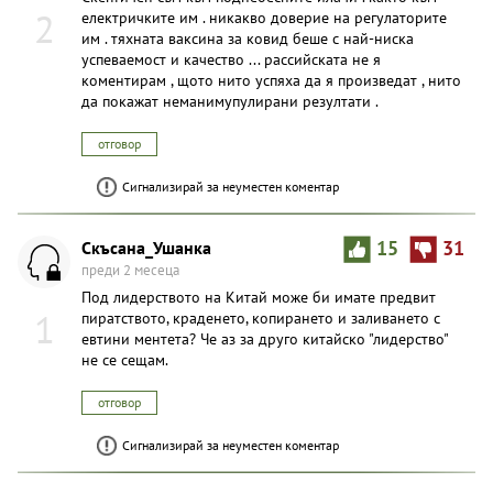
2
електричките им . никакво доверие на регулаторите
им . тяхната ваксина за ковид беше с най-ниска
успеваемост и качество ... рассийската не я
коментирам , щото нито успяха да я произведат , нито
да покажат неманимупулирани резултати .
отговор
Сигнализирай за неуместен коментар
Скъсана_Ушанка
15
31
преди 2 месеца
Под лидерството на Китай може би имате предвит
1
пиратството, краденето, копирането и заливането с
евтини ментета? Че аз за друго китайско "лидерство"
не се сещам.
отговор
Сигнализирай за неуместен коментар