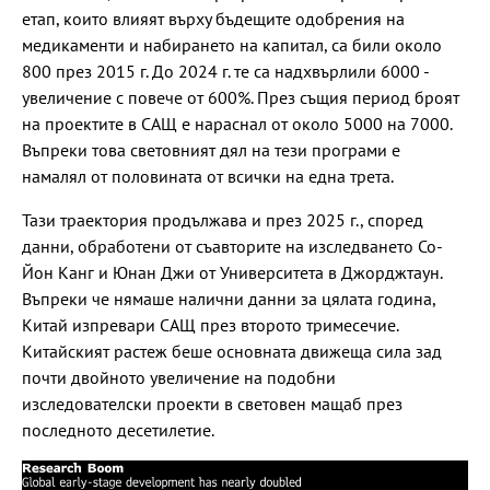
етап, които влияят върху бъдещите одобрения на
медикаменти и набирането на капитал, са били около
800 през 2015 г. До 2024 г. те са надхвърлили 6000 -
увеличение с повече от 600%. През същия период броят
на проектите в САЩ е нараснал от около 5000 на 7000.
Въпреки това световният дял на тези програми е
намалял от половината от всички на една трета.
Тази траектория продължава и през 2025 г., според
данни, обработени от съавторите на изследването Со-
Йон Канг и Юнан Джи от Университета в Джорджтаун.
Въпреки че нямаше налични данни за цялата година,
Китай изпревари САЩ през второто тримесечие.
Китайският растеж беше основната движеща сила зад
почти двойното увеличение на подобни
изследователски проекти в световен мащаб през
последното десетилетие.