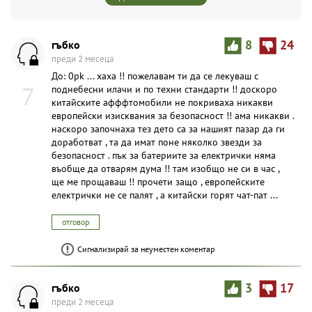
гъбко
8
24
преди 2 месеца
До: 0pk ... хаха !! пожелавам ти да се лекуваш с
7
поднебесни илачи и по техни стандарти !! доскоро
китайските афффтомобили не покриваха никакви
европейски изисквания за безопасност !! ама никакви .
наскоро започнаха тез дето са за нашият пазар да ги
доработват , та да имат поне няколко звезди за
безопасност . пък за батериите за електрички няма
въобще да отварям дума !! там изобщо не си в час ,
ще ме прощаваш !! прочети защо , европейските
електрички не се палят , а китайски горят чат-пат ...
отговор
Сигнализирай за неуместен коментар
гъбко
3
17
преди 2 месеца