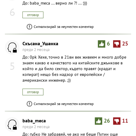
До: baba_meca ... верно ли ?! ... :)))
6
отговор
Сигнализирай за неуместен коментар
Скъсана_Ушанка
6
25
преди 2 месеца
До: 0pk Хехе, точно в 21ви век живеем и много добре
5
знаем какво е качеството на китайските джънкове в
който и да било сектор, където правят (крадат и
копират) нещо без надзор от европейски /
американски инженер. ;))
отговор
Сигнализирай за неуместен коментар
baba_meca
26
11
преди 2 месеца
До: гъбко Не забравяй, че ако не беше Путин още