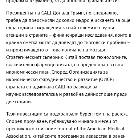
продажба в чужбина, за да попълнят финансите си.
Президентът на САЩ Доналд Тръмп, по-специално,
трябва да преосмисли доколко мъдро е искането за още
една година съкращения за най-големите научни
агенции в страната – финансиращи изследвания, които в
крайна сметка могат да доведат до търговски пробиви –
и произтичащото от това изтичане на мозъци.
Стратегическият съперник Китай поставя технологиите,
включително фармацевтиката, на преден план в своя
икономически план. Според Организацията за
икономическо сътрудничество и развитие (ОИСР)
страната е надминала САЩ по разходи за
научноизследователска и развойна дейност още преди
две години.
Тези инвестиции са подхранвали бурен темп на растеж.
Според проучване, публикувано миналия месец от
престижното списание Journal of the American Medical
Association, китайските програми за лекарства в ранен