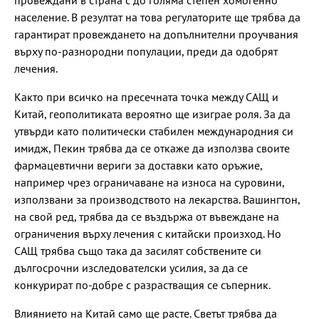
провеждани в страна с до голяма степен хомогенно
население. В резултат на това регулаторите ще трябва да
гарантират провеждането на допълнителни проучвания
върху по-разнородни популации, преди да одобрят
лечения.
Както при всичко на пресечната точка между САЩ и
Китай, геополитиката вероятно ще изиграе роля. За да
утвърди като политически стабилен международния си
имидж, Пекин трябва да се откаже да използва своите
фармацевтични вериги за доставки като оръжие,
например чрез ограничаване на износа на суровини,
използвани за производството на лекарства. Вашингтон,
на свой ред, трябва да се въздържа от въвеждане на
ограничения върху лечения с китайски произход. Но
САЩ трябва също така да засилят собствените си
дългосрочни изследователски усилия, за да се
конкурират по-добре с разрастващия се съперник.
Влиянието на Китай само ще расте. Светът трябва да