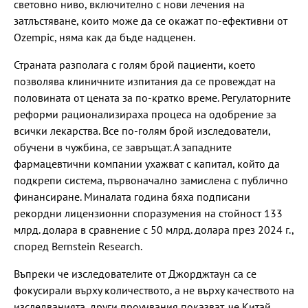
световно ниво, включително с нови лечения на
затлъстяване, които може да се окажат по-ефективни от
Ozempic, няма как да бъде надценен.
Страната разполага с голям брой пациенти, което
позволява клиничните изпитания да се провеждат на
половината от цената за по-кратко време. Регулаторните
реформи рационализираха процеса на одобрение за
всички лекарства. Все по-голям брой изследователи,
обучени в чужбина, се завръщат. А западните
фармацевтични компании ухажват с капитал, който да
подкрепи система, първоначално замислена с публично
финансиране. Миналата година бяха подписани
рекордни лицензионни споразумения на стойност 133
млрд. долара в сравнение с 50 млрд. долара през 2024 г.,
според Bernstein Research.
Въпреки че изследователите от Джорджтаун са се
фокусирали върху количеството, а не върху качеството на
изследванията, други проучвания показват, че Китай