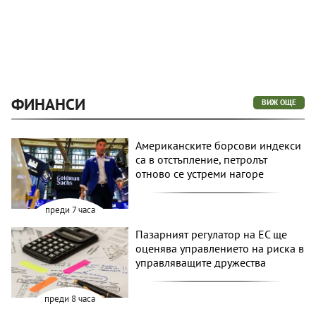
ФИНАНСИ
ВИЖ ОЩЕ
Американските борсови индекси
са в отстъпление, петролът
отново се устреми нагоре
преди 7 часа
Пазарният регулатор на ЕС ще
оценява управлението на риска в
управляващите дружества
преди 8 часа