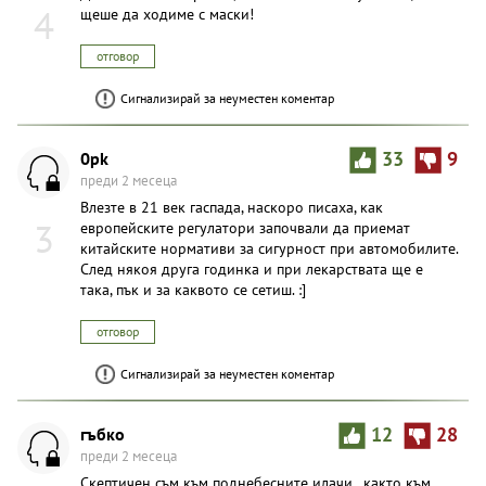
4
щеше да ходиме с маски!
отговор
Сигнализирай за неуместен коментар
0pk
33
9
преди 2 месеца
Влезте в 21 век гаспада, наскоро писаха, как
3
европейските регулатори започвали да приемат
китайските нормативи за сигурност при автомобилите.
След някоя друга годинка и при лекарствата ще е
така, пък и за каквото се сетиш. :]
отговор
Сигнализирай за неуместен коментар
гъбко
12
28
преди 2 месеца
Скептичен съм към поднебесните илачи . както към