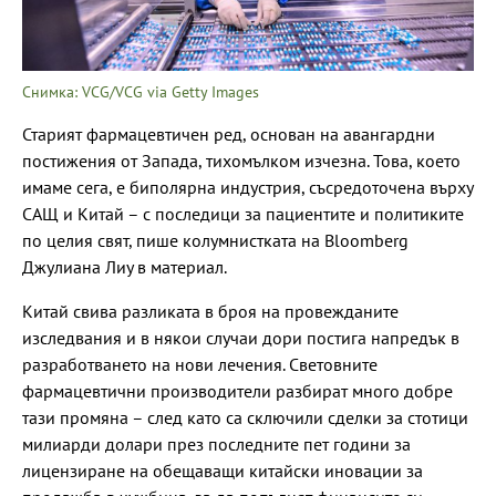
Снимка: VCG/VCG via Getty Images
Старият фармацевтичен ред, основан на авангардни
постижения от Запада, тихомълком изчезна. Това, което
имаме сега, е биполярна индустрия, съсредоточена върху
САЩ и Китай – с последици за пациентите и политиките
по целия свят, пише колумнистката на Bloomberg
Джулиана Лиу в материал.
Китай свива разликата в броя на провежданите
изследвания и в някои случаи дори постига напредък в
разработването на нови лечения. Световните
фармацевтични производители разбират много добре
тази промяна – след като са сключили сделки за стотици
милиарди долари през последните пет години за
лицензиране на обещаващи китайски иновации за