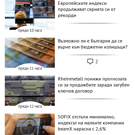
Европейските индекси
продължават серията си от
рекорди
преди 10 часа
Възможно ли е България да се
върне към бюджетни излишъци?
2
преди 11 часа
Rheinmetall понижи прогнозата
си за продажбите заради загубен
ключов договор
преди 12 часа
SOFIX отстъпи минимално,
индексът на малките компании
beamX нарасна с 2,6%