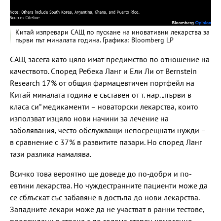
Китай изпревари САЩ по пускане на иновативни лекарства за
първи път миналата година. Графика: Bloomberg LP
САЩ засега като цяло имат предимство по отношение на
качеството. Според Ребека Ланг и Ели Ли от Bernstein
Research 17% от общия фармацевтичен портфейл на
Китай миналата година е съставен от т. нар. „първи в
класа си“ медикаменти – новаторски лекарства, които
използват изцяло нови начини за лечение на
заболявания, често обслужващи непосрещнати нужди –
в сравнение с 37% в развитите пазари. Но според Ланг
тази разлика намалява.
Всичко това вероятно ще доведе до по-добри и по-
евтини лекарства. Но чуждестранните пациенти може да
се сблъскат със забавяне в достъпа до нови лекарства.
Западните лекари може да не участват в ранни тестове,