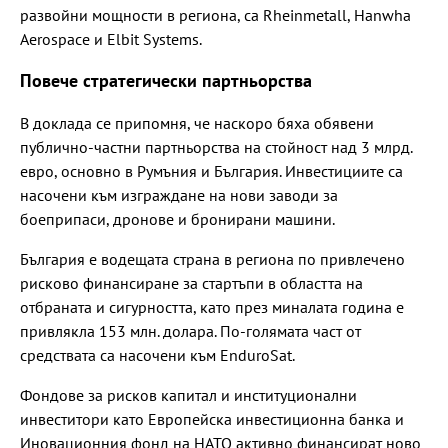
развойни мощности в региона, са Rheinmetall, Hanwha
Aerospace и Elbit Systems.
Повече стратегически партньорства
В доклада се припомня, че наскоро бяха обявени
публично-частни партньорства на стойност над 3 млрд.
евро, основно в Румъния и България. Инвестициите са
насочени към изграждане на нови заводи за
боеприпаси, дронове и бронирани машини.
България е водещата страна в региона по привлечено
рисково финансиране за стартъпи в областта на
отбраната и сигурността, като през миналата година е
привлякла 153 млн. долара. По-голямата част от
средствата са насочени към EnduroSat.
Фондове за рисков капитал и институционални
инвеститори като Европейска инвестиционна банка и
Иновационния фонд на НАТО активно финансират ново