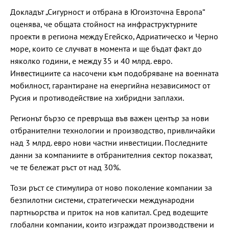
Докладът „Сигурност и отбрана в Югоизточна Европа“
оценява, че общата стойност на инфраструктурните
проекти в региона между Егейско, Адриатическо и Черно
море, които се случват в момента и ще бъдат факт до
няколко години, е между 35 и 40 млрд. евро.
Инвестициите са насочени към подобряване на военната
мобилност, гарантиране на енергийна независимост от
Русия и противодействие на хибридни заплахи.
Регионът бързо се превръща във важен център за нови
отбранителни технологии и производство, привличайки
над 3 млрд. евро нови частни инвестиции. Последните
данни за компаниите в отбранителния сектор показват,
че те бележат ръст от над 30%.
Този ръст се стимулира от ново поколение компании за
безпилотни системи, стратегически международни
партньорства и приток на нов капитал. Сред водещите
глобални компании, които изграждат производствени и