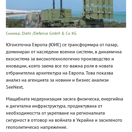
Снимка: Diehl /Defence GmbH & Co KG
Югоизточна Европа (ЮИЕ) се трансформира от пазар,
доминиран от наследени военни системи, в динамична
екосистема за високотехнологично производство и
иновации, която заема все по-важна роля в новата
отбранителна архитектура на Европа. Това показва
анализ на агенцията за новини и бизнес анализи
SeeNext.
Мащабната модернизация засяга физическа, енергийна
и дигитална инфраструктура, продиктувана от
необходимостта от укрепване на регионалната
сигурност в отговор на войната в Украйна и засиленото
геополитическо напрежение.