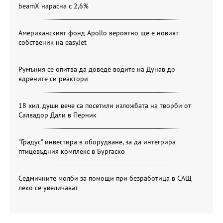
beamX нарасна с 2,6%
Американският фонд Apollo вероятно ще е новият
собственик на easyJet
Румъния се опитва да доведе водите на Дунав до
ядрените си реактори
18 хил. души вече са посетили изложбата на творби от
Салвадор Дали в Перник
"Градус" инвестира в оборудване, за да интегрира
птицевъдния комплекс в Бургаско
Седмичните молби за помощи при безработица в САЩ
леко се увеличават