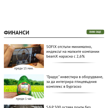
ФИНАНСИ
ВИЖ ОЩЕ
SOFIX отстъпи минимално,
индексът на малките компании
beamX нарасна с 2,6%
преди 15 мин.
"Градус" инвестира в оборудване,
за да интегрира птицевъдния
комплекс в Бургаско
преди 1 час
S&P 500 остава почти без