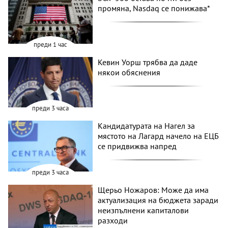
промяна, Nasdaq се понижава*
преди 1 час
Кевин Уорш трябва да даде
някои обяснения
преди 3 часа
Кандидатурата на Нагел за
мястото на Лагард начело на ЕЦБ
се придвижва напред
преди 3 часа
Щерьо Ножаров: Може да има
актуализация на бюджета заради
неизпълнени капиталови
разходи