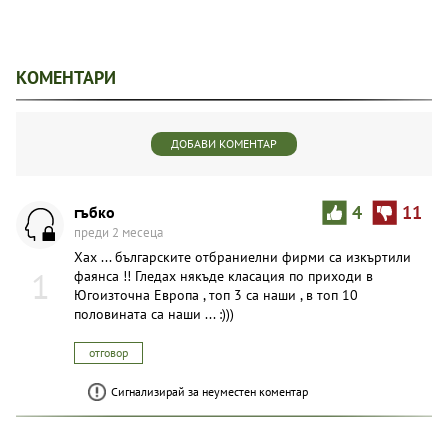
КОМЕНТАРИ
ДОБАВИ КОМЕНТАР
гъбко
4
11
преди 2 месеца
Хах ... българските отбраниелни фирми са изкъртили
1
фаянса !! Гледах някъде класация по приходи в
Югоизточна Европа , топ 3 са наши , в топ 10
половината са наши ... :)))
отговор
Сигнализирай за неуместен коментар