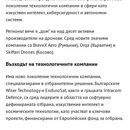
поколение технологични компании в сфери като
изкуствен интелект, киберсигурност и автономни
системи.
Регионът вече е „дом“ на над десет активни
производители на дронове. Сред новите значими
компании са BraveX Aero (Румъния), Orqa (Хърватия) и
Skifteri Drones (Косово).
Възходът на технологичните компании
Има ново поколение технологични компании,
специализирани в отбранителни решения. Българските
Wiser Technology и EnduroSat, както и гръцката Intracom
Defence, са сред лидерите в областта на софтуерно
дефинираната отбрана, изкуствения интелект и
космическите технологии, като участват в ключови
проекти, финансирани от Европейския фонд за отбрана.