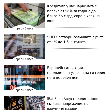
Кредитите у нас нараснаха с
повече от 16% за година до
близо 66 млрд. евро в края на
юни
преди 2 часа
SOFIX затвори седмицата с ръст
от 1% до 1 311 пункта
преди 4 часа
Европейските акции
продължават успешната си серия
пети пореден ден
преди 5 часа
iBanFirst: Август традиционно
създава напрежение на
валутните пазари