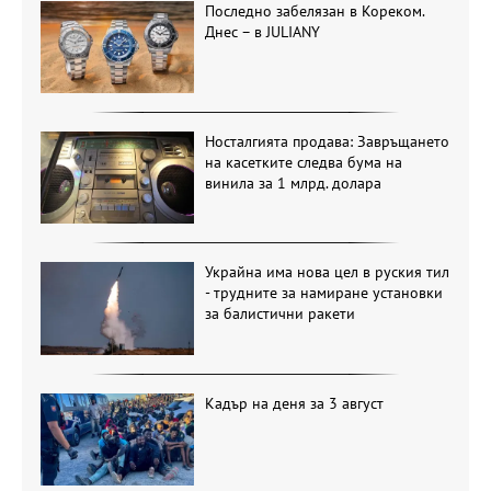
Последно забелязан в Кореком.
Днес – в JULIANY
Носталгията продава: Завръщането
на касетките следва бума на
винила за 1 млрд. долара
Украйна има нова цел в руския тил
- трудните за намиране установки
за балистични ракети
Кадър на деня за 3 август