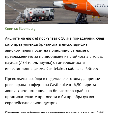
Снимка: Bloomberg
Акциите на easyJet поскъпват с 10% в понеделник, след
като през уикенда британската нискотарифна
авиокомпания постигна принципно съгласие с
предложението за придобиване на стойност 5,5 млрд.
паунда (7,34 млрд. паунда) от американската
инвестиционна фирма Castlelake, съобщава Ройтерс.
Превозвачът съобщи в неделя, че е готова да приеме
ревизираната оферта на Castlelake от 6,90 лири за
акция, което потенциално би сложило край на
продължителните преговори и би преобразувало
европейската авиоиндустрия.
Последната оферта представлява премия от почти 24%