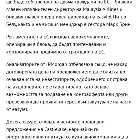
ще бъде собственост на двама граждани на ЕС – бившия
главен изпълнителен директор на Malaysia Airlines и
бившия главен оперативен директор на easyJet ⁠Питър
Белу, както и на висшия мениджър в сектора Марк Брин.
Регламентите на ЕС изискват авиокомпаниите,
опериращи в блока, да бъдат притежавани и
контролирани предимно от граждани на ЕС.
Анализаторите от JPMorgan отбелязаха също, че макар
договорената цена на предложението да е близка до
очакванията на инвеститорите, одобрението от страна
на акционерите не е гарантирано, като остава
възможността за подаване на контраоферта или други
превозвачи да проявят интерес към закупуване на части
от easyJet.
Досега easyJet отхвърли четирите предишни
предложения на Castlelake, наричайки ги
опортюнистични опити да се купи авиокомпанията „на