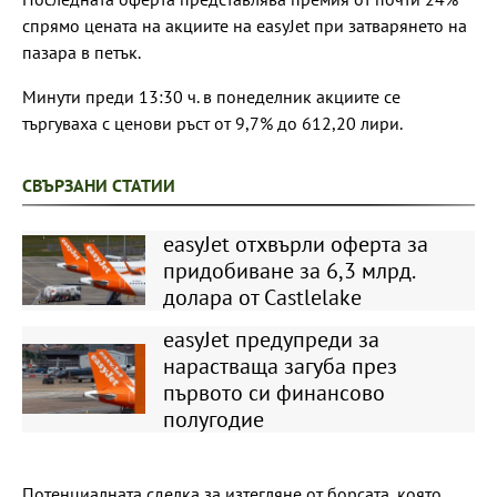
спрямо цената на акциите на easyJet при затварянето на
пазара в петък.
Минути преди 13:30 ч. в понеделник акциите се
търгуваха с ценови ръст от 9,7% до 612,20 лири.
СВЪРЗАНИ СТАТИИ
easyJet отхвърли оферта за
придобиване за 6,3 млрд.
долара от Castlelake
easyJet предупреди за
нарастваща загуба през
първото си финансово
полугодие
Потенциалната сделка за изтегляне от борсата, която