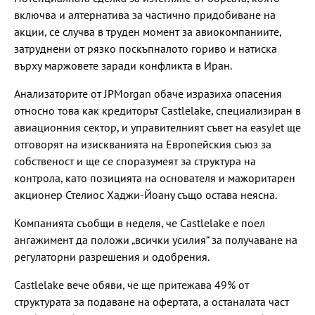
включва и алтернатива за частично придобиване на
акции, се случва в труден момент за авиокомпаниите,
затруднени от рязко поскъпналото гориво и натиска
върху маржовете заради конфликта в Иран.
Анализаторите от JPMorgan обаче изразиха опасения
относно това как кредиторът Castlelake, специализиран в
авиационния сектор, и управителният съвет на easyJet ще
отговорят на изискванията на Европейския съюз за
собственост и ще се споразумеят за структура на
контрола, като позицията на основателя и мажоритарен
акционер Стелиос Хаджи-Йоану също остава неясна.
Компанията съобщи в неделя, че Castlelake е поел
ангажимент да положи „всички усилия“ за получаване на
регулаторни разрешения и одобрения.
Castlelake вече обяви, че ще притежава 49% от
структурата за подаване на офертата, а останалата част