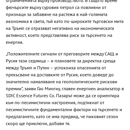
ограниченията върху производството. В същото време
фючърсите върху суровия петрол са повлияни от
признаци за забавяне на растежа в най-голямата
икономика в света, тъй като по-широките търговски мита
на Тръмп се отразяват негативно на икономическата
активност, което представлява риск за търсенето на
енергия.
„Положителните сигнали от преговорите между САЩ и
Русия тази седмица – и плановете за директна среща
между Тръмп и Путин – успокоиха опасенията от
прекъсване на доставките от Русия, което доведе до
значително намаляване на геополитическите рискови
премии“, заяви Гао Мингиу, главен енергиен анализатор в
SDIC Essence Futures Co. Пазарът може да се ориентира
към по-песимистични настроения, подтикнат от
песимистичните фундаментални фактори на търсенето и
предлагането, като се има предвид, че пиковият сезон
скоро ще приключи, добави тя.