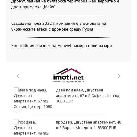
Дронът, паднал на българска територия, най-вероятно е
дрон-примамка „Майя“
Създадена през 2022 г. компания е в основата на
украинските атаки с дронове срещу Русия
Енергийният бизнес на Huawei намира нови пазари
дава под наем, Двустаен
апартамент, 67 m2 София, Център,
1080 EUR
6
продава, Двустаен апартамент, 48
m2 Варна, Младост 1, 83900 EUR