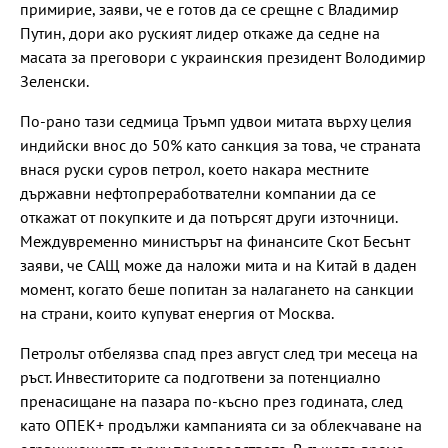
примирие, заяви, че е готов да се срещне с Владимир
Путин, дори ако руският лидер откаже да седне на
масата за преговори с украинския президент Володимир
Зеленски.
По-рано тази седмица Тръмп удвои митата върху целия
индийски внос до 50% като санкция за това, че страната
внася руски суров петрол, което накара местните
държавни нефтопреработвателни компании да се
откажат от покупките и да потърсят други източници.
Междувременно министърът на финансите Скот Бесънт
заяви, че САЩ може да наложи мита и на Китай в даден
момент, когато беше попитан за налагането на санкции
на страни, които купуват енергия от Москва.
Петролът отбелязва спад през август след три месеца на
ръст. Инвеститорите са подготвени за потенциално
пренасищане на пазара по-късно през годината, след
като ОПЕК+ продължи кампанията си за облекчаване на