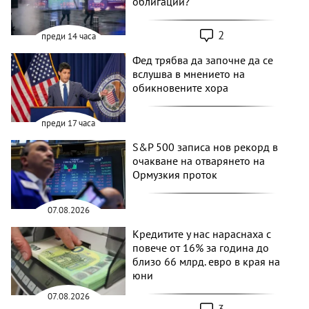
облигации?
2
преди 14 часа
Фед трябва да започне да се
вслушва в мнението на
обикновените хора
преди 17 часа
S&P 500 записа нов рекорд в
очакване на отварянето на
Ормузкия проток
07.08.2026
Кредитите у нас нараснаха с
повече от 16% за година до
близо 66 млрд. евро в края на
юни
07.08.2026
3