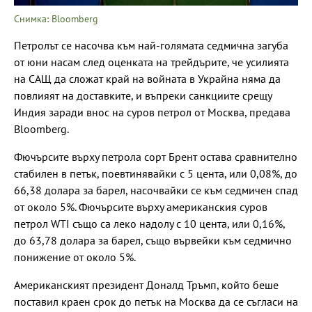
Снимка: Bloomberg
Петролът се насочва към най-голямата седмична загуба
от юни насам след оценката на трейдърите, че усилията
на САЩ да сложат край на войната в Украйна няма да
повлияят на доставките, и въпреки санкциите срещу
Индия заради внос на суров петрол от Москва, предава
Bloomberg.
Фючърсите върху петрола сорт Брент остава сравнително
стабилен в петък, поевтинявайки с 5 цента, или 0,08%, до
66,38 долара за барел, насочвайки се към седмичен спад
от около 5%. Фючърсите върху американския суров
петрол WTI също са леко надолу с 10 цента, или 0,16%,
до 63,78 долара за барел, също вървейки към седмично
понижение от около 5%.
Американският президент Доналд Тръмп, който беше
поставил краен срок до петък на Москва да се съгласи на