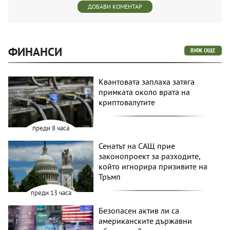
ДОБАВИ КОМЕНТАР
ФИНАНСИ
ВИЖ ОЩЕ
Квантовата заплаха затяга
примката около врата на
криптовалутите
преди 8 часа
Сенатът на САЩ прие
законопроект за разходите,
който игнорира призивите на
Тръмп
преди 13 часа
Безопасен актив ли са
американските държавни