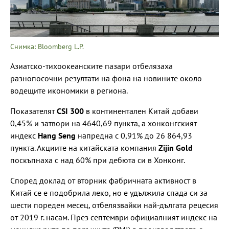
Снимка: Bloomberg L.P.
Азиатско-тихоокеанските пазари отбелязаха
разнопосочни резултати на фона на новините около
водещите икономики в региона.
Показателят
CSI 300
в континентален Китай добави
0,45% и затвори на 4640,69 пункта, а хонконгският
индекс
Hang Seng
напредна с 0,91% до 26 864,93
пункта. Акциите на китайската компания
Zijin Gold
поскъпнаха с над 60% при дебюта си в Хонконг.
Според доклад от вторник фабричната активност в
Китай се е подобрила леко, но е удължила спада си за
шести пореден месец, отбелязвайки най-дългата рецесия
от 2019 г. насам. През септември официалният индекс на