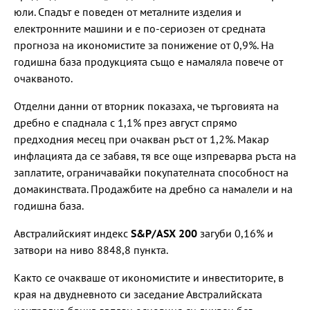
юли. Спадът е поведен от металните изделия и
електронните машини и е по-сериозен от средната
прогноза на икономистите за понижение от 0,9%. На
годишна база продукцията също е намаляла повече от
очакваното.
Отделни данни от вторник показаха, че търговията на
дребно е спаднала с 1,1% през август спрямо
предходния месец при очакван ръст от 1,2%. Макар
инфлацията да се забавя, тя все още изпреварва ръста на
заплатите, ограничавайки покупателната способност на
домакинствата. Продажбите на дребно са намалели и на
годишна база.
Австралийският индекс
S&P/ASX 200
загуби 0,16% и
затвори на ниво 8848,8 пункта.
Както се очакваше от икономистите и инвеститорите, в
края на двудневното си заседание Австралийската