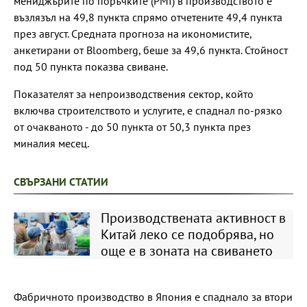
мениджърите по поръчките (PMI) в производството е
възлязъл на 49,8 пункта спрямо отчетените 49,4 пункта
през август. Средната прогноза на икономистите,
анкетирани от Bloomberg, беше за 49,6 пункта. Стойност
под 50 пункта показва свиване.
Показателят за непроизводствения сектор, който
включва строителството и услугите, е спаднал по-рязко
от очакваното - до 50 пункта от 50,3 пункта през
миналия месец.
СВЪРЗАНИ СТАТИИ
Производствената активност в
Китай леко се подобрява, но
още е в зоната на свиването
Фабричното производство в Япония е спаднало за втори