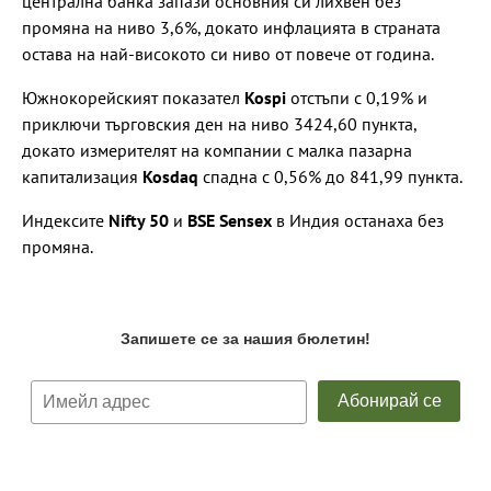
централна банка запази основния си лихвен без
промяна на ниво 3,6%, докато инфлацията в страната
остава на най-високото си ниво от повече от година.
Южнокорейският показател
Kospi
отстъпи с 0,19% и
приключи търговския ден на ниво 3424,60 пункта,
докато измерителят на компании с малка пазарна
капитализация
Kosdaq
спадна с 0,56% до 841,99 пункта.
Индексите
Nifty 50
и
BSE Sensex
в Индия останаха без
промяна.