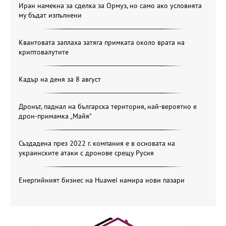
Иран намекна за сделка за Ормуз, но само ако условията
му бъдат изпълнени
Квантовата заплаха затяга примката около врата на
криптовалутите
Кадър на деня за 8 август
Дронът, паднал на българска територия, най-вероятно е
дрон-примамка „Майя“
Създадена през 2022 г. компания е в основата на
украинските атаки с дронове срещу Русия
Енергийният бизнес на Huawei намира нови пазари