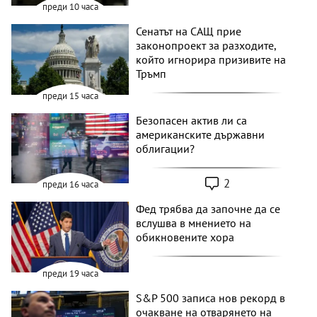
преди 10 часа
Сенатът на САЩ прие
законопроект за разходите,
който игнорира призивите на
Тръмп
преди 15 часа
Безопасен актив ли са
американските държавни
облигации?
2
преди 16 часа
Фед трябва да започне да се
вслушва в мнението на
обикновените хора
преди 19 часа
S&P 500 записа нов рекорд в
очакване на отварянето на