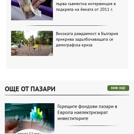
първа съвместна интервенция в
подкрепа на йената от 2011 г.
Високата раждаемост в България
прикрива задълбочаващата се
демографска криза
ОЩЕ ОТ ПАЗАРИ
ВИЖ ОЩЕ
Горещите фондови пазари в
Европа наелектризират
инвеститорите
преди 52 мин.