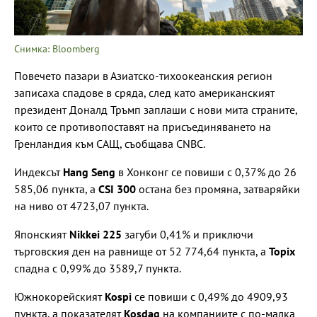
Снимка: Bloomberg
Повечето пазари в Азиатско-тихоокеанския регион
записаха спадове в сряда, след като американският
президент Доналд Тръмп заплаши с нови мита страните,
които се противопоставят на присъединяването на
Гренландия към САЩ, съобщава CNBC.
Индексът
Hang Seng
в Хонконг се повиши с 0,37% до 26
585,06 пункта, а
CSI 300
остана без промяна, затваряйки
на ниво от 4723,07 пункта.
Японският
Nikkei 225
загуби 0,41% и приключи
търговския ден на равнище от 52 774,64 пункта, а
Topix
спадна с 0,99% до 3589,7 пункта.
Южнокорейският
Kospi
се повиши с 0,49% до 4909,93
пункта, а показателят
Kosdaq
на компаниите с по-малка