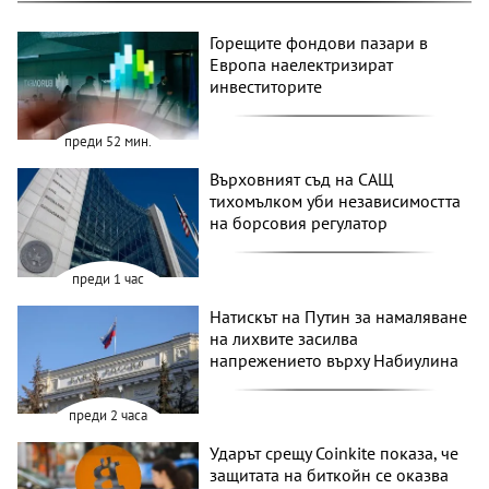
Горещите фондови пазари в
Европа наелектризират
инвеститорите
преди 52 мин.
Върховният съд на САЩ
тихомълком уби независимостта
на борсовия регулатор
преди 1 час
Натискът на Путин за намаляване
на лихвите засилва
напрежението върху Набиулина
преди 2 часа
Ударът срещу Coinkite показа, че
защитата на биткойн се оказва