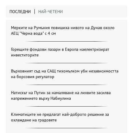
ПОСЛЕДНИ
НАЙ-ЧЕТЕНИ
Мерките на Румъния повишиха нивото на Дунав около
АЕЦ "Черна вода" с 4 см
Горещите фондови пазари в Европа наелектризират
инвеститорите
Върховният съд на САЩ тихомълком уби независимостта
на борсовия регулатор
Натискът на Путин за намаляване на лихвите засилва
напрежението върху Набиулина
Климатиците не предлагат най-доброто решение за
охлаждане на градовете