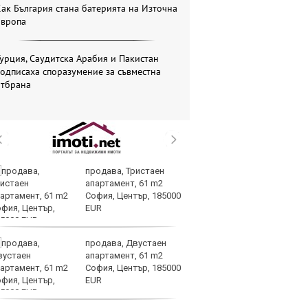
ак България стана батерията на Източна
Европа
урция, Саудитска Арабия и Пакистан
одписаха споразумение за съвместна
отбрана
продава, Тристаен
Кл
апартамент, 61 m2
Ев
София, Център, 185000
на
EUR
продава, Двустаен
Ир
апартамент, 61 m2
на
София, Център, 185000
Из
EUR
пр