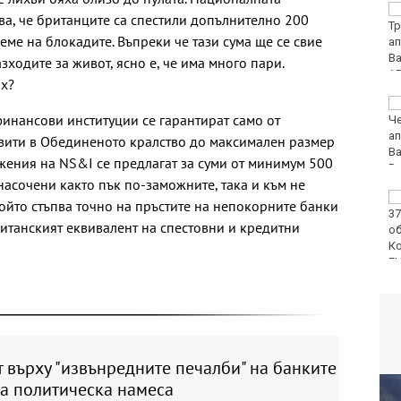
Оставиха в ареста
ва, че британците са спестили допълнително 200
петимата младежи за
реме на блокадите. Въпреки че тази сума ще се свие
убийството в Пловдив
зходите за живот, ясно е, че има много пари.
ях?
След случая във
финансови институции се гарантират само от
Варненско, БАБХ зове:
Не купувайте! Не
озити в Обединеното кралство до максимален размер
докосвайте!
ожения на NS&I се предлагат за суми от минимум 500
Сигнализирайте!
 насочени както пък по-заможните, така и към не
БАБХ спря над 150
който стъпва точно на пръстите на непокорните банки
тона стоки от трети
ританският еквивалент на спестовни и кредитни
държави за юли
 върху "извънредните печалби" на банките
на политическа намеса