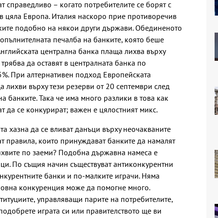
т справедливо – когато потребителите се борят с
в цяла Европа. Италия наскоро прие противоречив
нките подобно на някои други държави. Обединеното
допълнителната печалба на банките, която беше
Английската централна банка плаща лихва върху
 трябва да оставят в централната банка по
5%. При алтернативен подход Европейската
а лихви върху тези резерви от 20 септември след
а банките. Така че има много разлики в това как
ат да се конкурират; важен е цялостният микс.
та хазна да се вливат данъци върху неочакваните
ат правила, които принуждават банките да намалят
ихвите по заеми? Подобна държавна намеса е
ци. По същия начин съществуват антиконкурентни
онкурентните банки и по-малките играчи. Няма
ловна конкуренция може да помогне много.
ституциите, управляващи парите на потребителите,
подобрете играта си или правителството ще ви