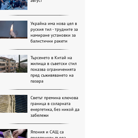
август
Украйна има нова цел в
руския тил - трудните за
намиране установки за
балистични ракети
Търсенето в Китай на
жилища в съветски стил
показва ограниченията
пред съживяването на
пазара
Светът премина ключова
граница в соларната
енергетика, без никой да
забележи
Япония и САЩ са
предприели първа