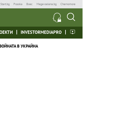
Start.bg
Posoka
Boec
Megavselena.bg
Chernomore
ОЕКТИ
INVESTORMEDIAPRO
ВОЙНАТА В УКРАЙНА