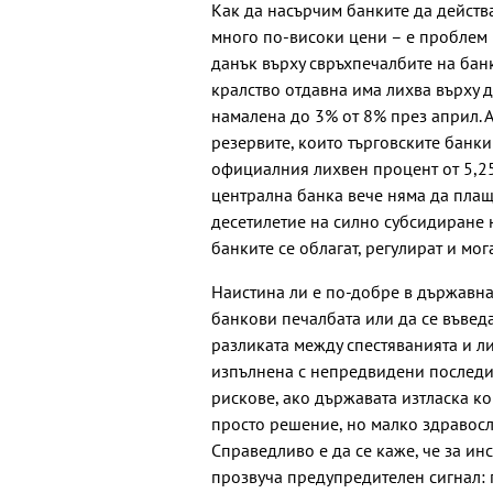
Как да насърчим банките да действа
много по-високи цени – е проблем 
данък върху свръхпечалбите на ба
кралство отдавна има лихва върху 
намалена до 3% от 8% през април. 
резервите, които търговските банки
официалния лихвен процент от 5,2
централна банка вече няма да плащ
десетилетие на силно субсидиране н
банките се облагат, регулират и мог
Наистина ли е по-добре в държавна
банкови печалбата или да се въвед
разликата между спестяванията и л
изпълнена с непредвидени последи
рискове, ако държавата изтласка к
просто решение, но малко здравос
Справедливо е да се каже, че за ин
прозвуча предупредителен сигнал: 