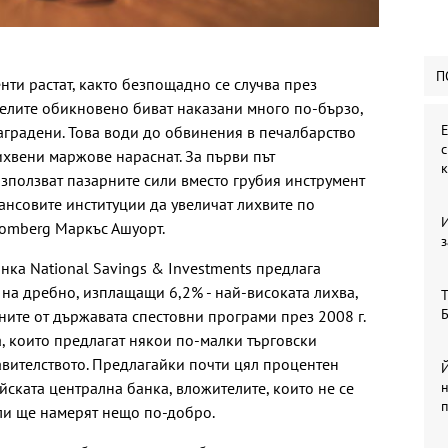
П
ти растат, както безпощадно се случва през
елите обикновено биват наказани много по-бързо,
Е
аградени. Това води до обвинения в печалбарство
ихвени маржове нараснат. За първи път
използват пазарните сили вместо грубия инструмент
ансовите институции да увеличат лихвите по
oomberg Маркъс Ашуорт.
з
нка National Savings & Investments предлага
на дребно, изплащащи 6,2% - най-високата лихва,
Т
Б
ните от държавата спестовни програми през 2008 г.
а, които предлагат някои по-малки търговски
равителството. Предлагайки почти цял процентен
Й
йската централна банка, вложителите, които не се
 ли ще намерят нещо по-добро.