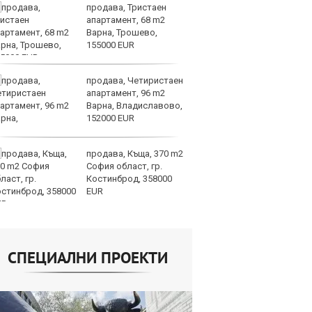
продава, Тристаен
Му
апартамент, 68 m2
И
Варна, Трошево,
е 
155000 EUR
продава, Четиристаен
Ко
апартамент, 96 m2
сп
Варна, Владиславово,
1.
152000 EUR
са
на ЕС
продава, Къща, 370 m2
И
София област, гр.
вн
Костинброд, 358000
из
EUR
СПЕЦИАЛНИ ПРОЕКТИ