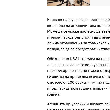
Единствената уловка вероятно ще 
ще трябва да ограничи това предло
Може да се окаже по-лесно да взем
милион паунда без риск и да спечел
да има ограничения за това каква ч
пазара, за да се предотврати изтла
Обикновено NS&I внимава да позиц
диапазон, за да не се конкурира тв
пред рекордно големи нужди от дъ
се опитва да преследва всички опц
с повече от 100 базисни пункта над
млрд. паунда тази година, въпреки 
година.
Агенцията ще увеличи и лихвите за
намалява риска от реинвестиция от