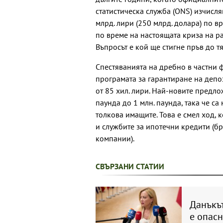
статистическа служба (ONS) изчисля
млрд. лири (250 млрд. долара) по в
по време на настоящата криза на ра
Въпросът е кой ще стигне пръв до т
Спестяванията на дребно в частни 
програмата за гарантиране на деп
от 85 хил. лири. Най-новите предл
паунда до 1 млн. паунда, така че са
толкова имащите. Това е смел ход, 
и службите за ипотечни кредити (б
компании).
СВЪРЗАНИ СТАТИИ
Данъкът
е опас