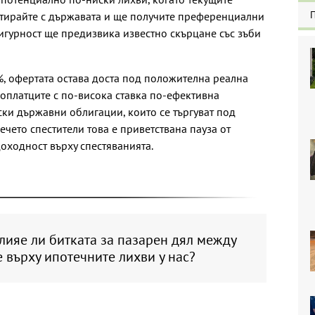
естирайте с държавата и ще получите преференциални
 сигурност ще предизвика известно скърцане със зъби
%, офертата остава доста под положителна реална
коплатците с по-висока ставка по-ефективна
ски държавни облигации, които се търгуват под
ечето спестители това е приветствана пауза от
оходност върху спестяванията.
ияе ли битката за пазарен дял между
 върху ипотечните лихви у нас?