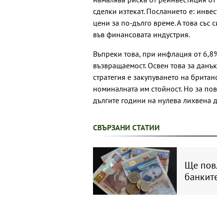
сделки изтекат. Посланието е: инв
цени за по-дълго време. А това със
във финансовата индустрия.
Въпреки това, при инфлация от 6,8
възвращаемост. Освен това за данъ
стратегия е закупуването на британ
номиналната им стойност. Но за пов
дългите години на нулева лихвена д
СВЪРЗАНИ СТАТИИ
Ще повл
банките