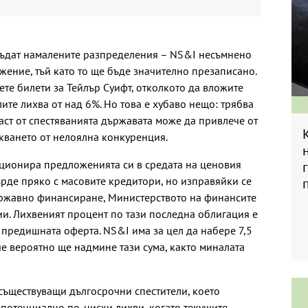
бъдат намалените разпределения – NS&I несъмнено
жение, тъй като то ще бъде значително презаписано.
ете билети за Тейлър Суифт, отколкото да вложите
ите лихва от над 6%. Но това е хубаво нещо: трябва
аст от спестяванията държавата може да привлече от
скването от нелоялна конкуренция.
ионира предложенията си в средата на ценовия
ърде пряко с масовите кредитори, но изправяйки се
ржавно финансиране, Министерството на финансите
ии. Лихвеният процент по тази последна облигация е
 предишната оферта. NS&I има за цел да набере 7,5
че вероятно ще надмине тази сума, както миналата
 съществуващи дългосрочни спестители, което
 потенциално по-ниски лихви, когато текущите