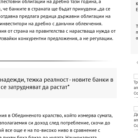
пестовни облигации на дребно тази година, а
К
 че банките в страната ще бъдат принудени „да се
я отдавна предлага редица държавни облигации на
 инвеститори на дребно с данъчни облекчения.
Т
ия от страна на правителства с нарастваща нужда от
п
олзвайки конкурентни предложения, а не регулации.
Пуснаха тока в КАТ
надежди, тежка реалност - новите банки в
Варна
се затрудняват да растат*
"Грийнпийс": Да не се
ия в Обединеното кралство, който измерва сумата,
добива нефт и газ в
Черно море
азполагаемия си доход след потребление, скочи до
ой все още е на по-високо ниво в сравнение с
е лихви бяха близо до нулата. Националната