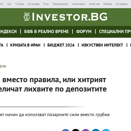
Air
Gol
Tialoto
Az-jenata
Puls
Teenproblem
Automedia
Imoti.net
Rabota
Az-deteto
ИНДЕКСИ
БФБ В РЕАЛНО ВРЕМЕ
ФОРУМ
СПЕЦИАЛНИ ПР
ТА
КРИЗАТА В ИРАН
БЮДЖЕТ 2026
ИЗКУСТВЕН ИНТЕЛЕКТ
ТЕЛИ
вместо правила, или хитрият
еличат лихвите по депозитите
ят начин да използват пазарните сили вместо грубия