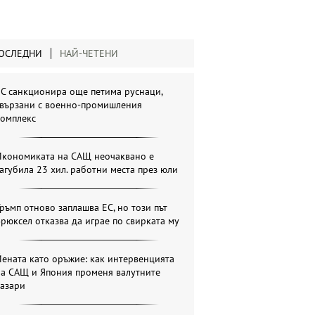
ОСЛЕДНИ
НАЙ-ЧЕТЕНИ
С санкционира още петима руснаци,
свързани с военно-промишления
комплекс
Икономиката на САЩ неочаквано е
агубила 23 хил. работни места през юли
ръмп отново заплашва ЕС, но този път
рюксел отказва да играе по свирката му
ената като оръжие: как интервенцията
на САЩ и Япония променя валутните
пазари