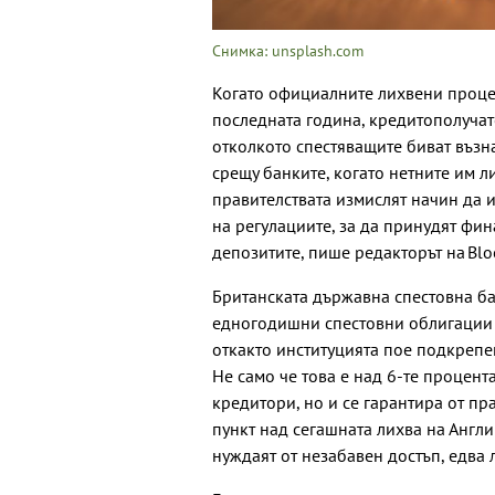
Снимка: unsplash.com
Когато официалните лихвени процен
последната година, кредитополучат
отколкото спестяващите биват възн
срещу банките, когато нетните им л
правителствата измислят начин да 
на регулациите, за да принудят фин
депозитите, пише редакторът на Bl
Британската държавна спестовна ба
едногодишни спестовни облигации 
откакто институцията пое подкрепе
Не само че това е над 6-те процент
кредитори, но и се гарантира от п
пункт над сегашната лихва на Англи
нуждаят от незабавен достъп, едва