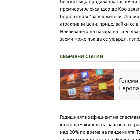
Белгия също продава дългосрочни с
премиерът Александер де Кро заяви,
борят отново“ за вложители. Итали
атрактивни цени, прицелвайки се в
Навлизането на пазара на спестяван
заеми може пък да се утвърди, изп
СВЪРЗАНИ СТАТИИ
Големи 
Европа 
Годишният коефициент на спестяван
която домакинствата запазват от р
над 20% по време на пандемията. Т
дългите години, когато официалнит