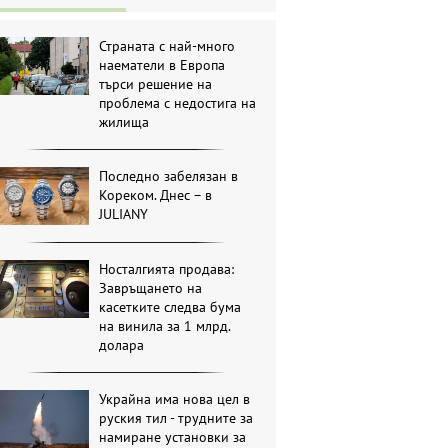
Страната с най-много
наематели в Европа
търси решение на
проблема с недостига на
жилища
Последно забелязан в
Кореком. Днес – в
JULIANY
Носталгията продава:
Завръщането на
касетките следва бума
на винила за 1 млрд.
долара
Украйна има нова цел в
руския тил - трудните за
намиране установки за