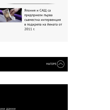
Япония и САЩ са
предприели първа
съвместна интервенция
в подкрепа на йената от
2011 г.
НАГОРЕ
чни данни