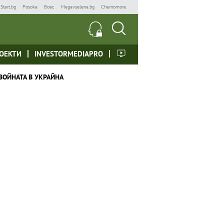
Start.bg
Posoka
Boec
Megavselena.bg
Chernomore
ОЕКТИ
INVESTORMEDIAPRO
ВОЙНАТА В УКРАЙНА