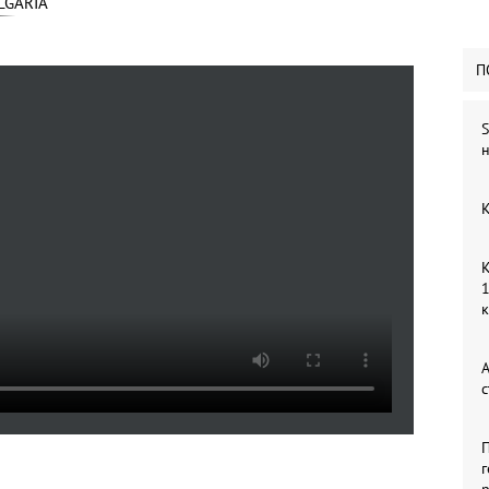
LGARIA
П
S
н
К
К
1
А
с
П
г