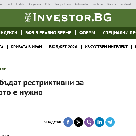
Air
Gol
Tialoto
Az-jenata
Puls
Teenproblem
Automedia
Imoti.net
Rabota
Az-deteto
ИНДЕКСИ
БФБ В РЕАЛНО ВРЕМЕ
ФОРУМ
СПЕЦИАЛНИ ПР
ТА
КРИЗАТА В ИРАН
БЮДЖЕТ 2026
ИЗКУСТВЕН ИНТЕЛЕКТ
ТЕЛИ
бъдат рестриктивни за
ото е нужно
СПОДЕЛИ: