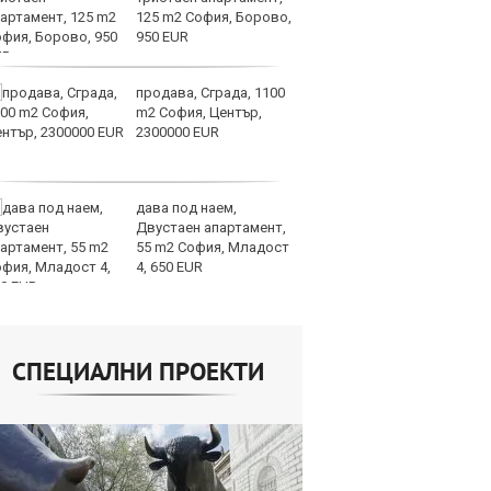
125 m2 София, Борово,
пр
950 EUR
ви
отслабват
продава, Сграда, 1100
Ук
m2 София, Център,
ат
2300000 EUR
та
об
дава под наем,
Те
Двустаен апартамент,
ги
55 m2 София, Младост
иг
4, 650 EUR
ст
отшумяват
СПЕЦИАЛНИ ПРОЕКТИ