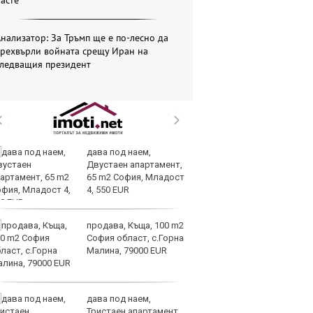
асте
нализатор: За Тръмп ще е по-лесно да
прехвърли войната срещу Иран на
следващия президент
дава под наем,
И
Двустаен апартамент,
гр
65 m2 София, Младост
Ит
4, 550 EUR
ми
продава, Къща, 100 m2
Op
София област, с.Горна
ра
Малина, 79000 EUR
м
оп
сигурността
дава под наем,
До
Тристаен апартамент,
ни