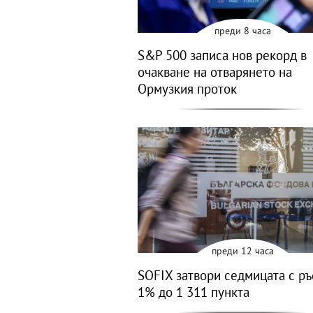
преди 8 часа
S&P 500 записа нов рекорд в
очакване на отварянето на
Ормузкия проток
преди 12 часа
SOFIX затвори седмицата с ръ
1% до 1 311 пункта