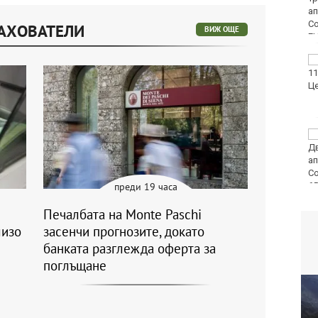
Кизикски епископ
РАХОВАТЕЛИ
ВИЖ ОЩЕ
Продават за 10
милиона долара
топката, вкарана от
Марадона с ръка
Варна отбелязва 147-
ата годишнина на
Военноморските сили
преди 19 часа
Печалбата на Monte Paschi
лизо
засенчи прогнозите, докато
банката разглежда оферта за
поглъщане