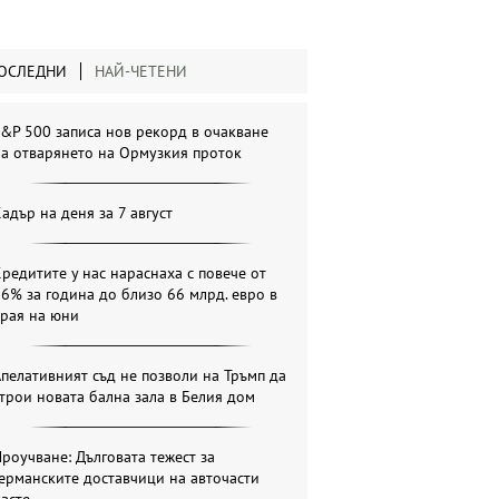
ОСЛЕДНИ
НАЙ-ЧЕТЕНИ
&P 500 записа нов рекорд в очакване
а отварянето на Ормузкия проток
адър на деня за 7 август
редитите у нас нараснаха с повече от
6% за година до близо 66 млрд. евро в
края на юни
пелативният съд не позволи на Тръмп да
трои новата бална зала в Белия дом
роучване: Дълговата тежест за
ерманските доставчици на авточасти