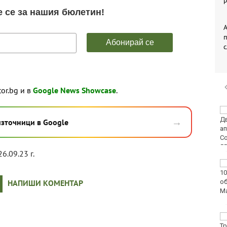
р
А
tor.bg и в
Google News Showcase
.
Времето във Варна на
→
8 август 2026
източници в Google
26.09.23 г.
След гонка: Задържаха
мъж, у когото са
НАПИШИ КОМЕНТАР
намерени 460 000 евро
Честваме паметта на
свети Емилиан,