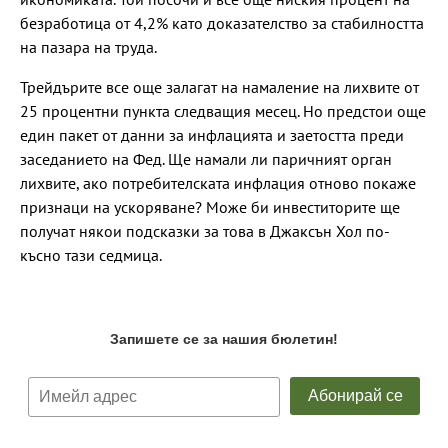
безработица от 4,2% като доказателство за стабилността
на пазара на труда.
Трейдърите все още залагат на намаление на лихвите от
25 процентни пункта следващия месец. Но предстои още
един пакет от данни за инфлацията и заетостта преди
заседанието на Фед. Ще намали ли паричният орган
лихвите, ако потребителската инфлация отново покаже
признаци на ускоряване? Може би инвеститорите ще
получат някои подсказки за това в Джаксън Хол по-
късно тази седмица.