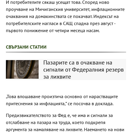
И потребителите сякаш усещат това. Според ново
проучване на Мичиганския университет, инфлационните
очаквания на домакинствата се покачват. Индексът на
потребителските нагласи в САЩ спадна през август -
първото понижение от четири месеца насам.
СВЪРЗАНИ СТАТИИ
Пазарите са в очакване на
сигнали от Федералния резерв
за лихвите
„Това влошаване произтича основно от нарастващите
притеснения за инфлацията,“ се посочва в доклада.
Предизвикателството за Фед е, че има и сигнали за
отслабване на пазара на труда, което подкрепя
аргумента за намаляване на лихвите. Наемането на нови