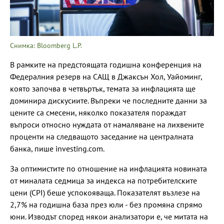
Снимка: Bloomberg L.P.
В рамките на предстоящата годишна конференция на
Федералния резерв на САЩ в Джаксън Хол, Уайоминг,
която започва в четвъртък, темата за инфлацията ще
доминира дискусиите. Въпреки че последните данни за
цените са смесени, няколко показателя пораждат
въпроси относно нуждата от намаляване на лихвените
проценти на следващото заседание на централната
банка, пише investing.com.
За оптимистите по отношение на инфлацията новината
от миналата седмица за индекса на потребителските
цени (CPI) беше успокояваща. Показателят възлезе на
2,7% на годишна база през юли - без промяна спрямо
юни. Изводът според някои анализатори е, че митата на