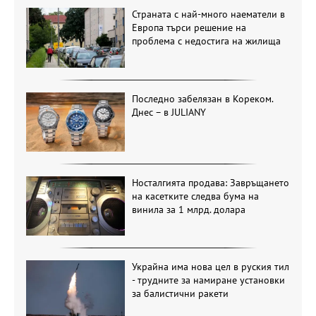
Страната с най-много наематели в
Европа търси решение на
проблема с недостига на жилища
Последно забелязан в Кореком.
Днес – в JULIANY
Носталгията продава: Завръщането
на касетките следва бума на
винила за 1 млрд. долара
Украйна има нова цел в руския тил
- трудните за намиране установки
за балистични ракети