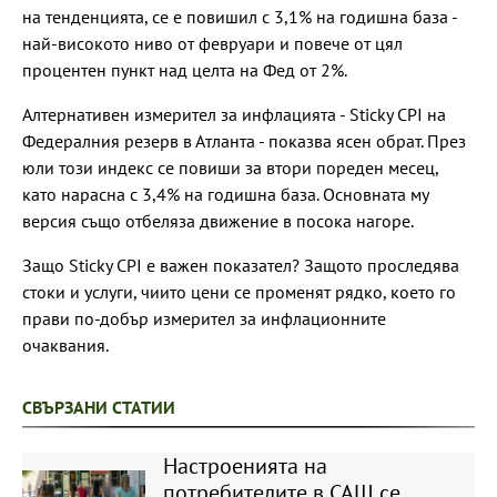
на тенденцията, се е повишил с 3,1% на годишна база -
най-високото ниво от февруари и повече от цял
процентен пункт над целта на Фед от 2%.
Алтернативен измерител за инфлацията - Sticky CPI на
Федералния резерв в Атланта - показва ясен обрат. През
юли този индекс се повиши за втори пореден месец,
като нарасна с 3,4% на годишна база. Основната му
версия също отбеляза движение в посока нагоре.
Защо Sticky CPI е важен показател? Защото проследява
стоки и услуги, чиито цени се променят рядко, което го
прави по-добър измерител за инфлационните
очаквания.
СВЪРЗАНИ СТАТИИ
Настроенията на
потребителите в САЩ се