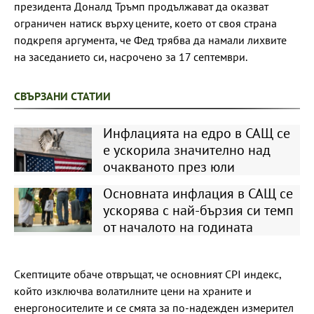
президента Доналд Тръмп продължават да оказват
ограничен натиск върху цените, което от своя страна
подкрепя аргумента, че Фед трябва да намали лихвите
на заседанието си, насрочено за 17 септември.
СВЪРЗАНИ СТАТИИ
Инфлацията на едро в САЩ се
е ускорила значително над
очакваното през юли
Основната инфлация в САЩ се
ускорява с най-бързия си темп
от началото на годината
Скептиците обаче отвръщат, че основният CPI индекс,
който изключва волатилните цени на храните и
енергоносителите и се смята за по-надежден измерител