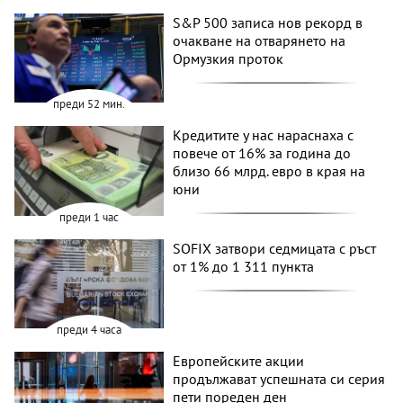
S&P 500 записа нов рекорд в
очакване на отварянето на
Ормузкия проток
преди 52 мин.
Кредитите у нас нараснаха с
повече от 16% за година до
близо 66 млрд. евро в края на
юни
преди 1 час
SOFIX затвори седмицата с ръст
от 1% до 1 311 пункта
преди 4 часа
Европейските акции
продължават успешната си серия
пети пореден ден