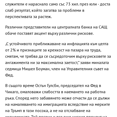
служители е нараснало само със 73 хил. през юли - доста
слаб резултат, който загатва за проблеми в
перспективата за растеж.
Различни представители на централната банка на САЩ
обаче поставят акцент върху различни рискове.
„С устойчивото приближаване на инфлацията към целта
от 2% и признаците за крехкост на пазара на труда,
смятам, че трябва да се съсредоточим върху рисковете за
ангажимента ни за максимална заетост,“ заяви миналата
седмица Мишел Боуман, член на Управителния съвет на
Фед.
В същото време Остън Гулсби, председател на Фед в
Чикаго, омаловажи слабостта в наемането на работна
ръка. Според него забавянето може отчасти да се дължи
на намаляването на имиграцията вследствие на мерките
на Тръмп в тази посока, а не на отслабване на
икономиката. Той посочи и все още ниския процент на