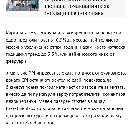
влошават, очакванията за
инфлация се повишават
Картината се усложнява и от ускорението на цените на
едро през юли - ръст от 0,9% за месеца, най-голямото
месечно увеличение от три години насам, което изтласка
годишния тренд до 3,3%, или най-високото ниво от
февруари.
„Фактът, че PPI индексът се оказа по-висок от очакваното,
докато CPI остана относително слаб, подсказва, че
бизнесът поема по-голямата част от разходите за митата,
вместо да ги прехвърля върху потребителите,“ коментира
Кларк Геранън, главен пазарен стратег в CalBay
Investments. „Скоро обаче компаниите може да започнат
да променят курса и да прехвърлят тези разходи върху
клиентите“, добави той.