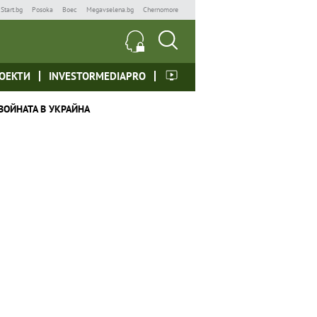
Start.bg
Posoka
Boec
Megavselena.bg
Chernomore
ОЕКТИ
INVESTORMEDIAPRO
ВОЙНАТА В УКРАЙНА