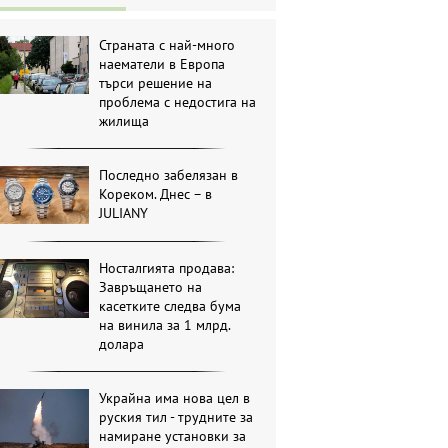
Страната с най-много
наематели в Европа
търси решение на
проблема с недостига на
жилища
Последно забелязан в
Кореком. Днес – в
JULIANY
Носталгията продава:
Завръщането на
касетките следва бума
на винила за 1 млрд.
долара
Украйна има нова цел в
руския тил - трудните за
намиране установки за