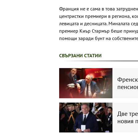
Франция не е сама в това затруднен
центристки премиери в региона, ко
левицата и десницата. Миналата сед
премиер Киър Стармър беше принуд
помощи заради бунт на собствените
СВЪРЗАНИ СТАТИИ
Френск
пенсио
Две тре
новия 