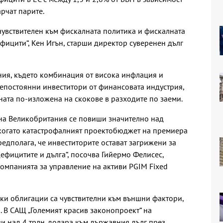
арчат парите.
-чувствителен към фискалната политика и фискалната
фицити“, Кен Игън, старши директор суверенен дълг
ния, където комбинация от висока инфлация и
непостоянни инвеститори от финансовата индустрия,
ната по-изложена на скокове в разходите по заеми.
на Великобритания се повиши значително над
 когато катастрофалният проектобюджет на премиера
предполага, че инвеститорите остават загрижени за
ефицитите и дълга“, посочва Гийермо Фелисес,
компанията за управление на активи PGIM Fixed
ки облигации са чувствителни към външни фактори,
. В САЩ „Големият красив законопроект“ на
 над 4 трлн. долара към държавния дълг през