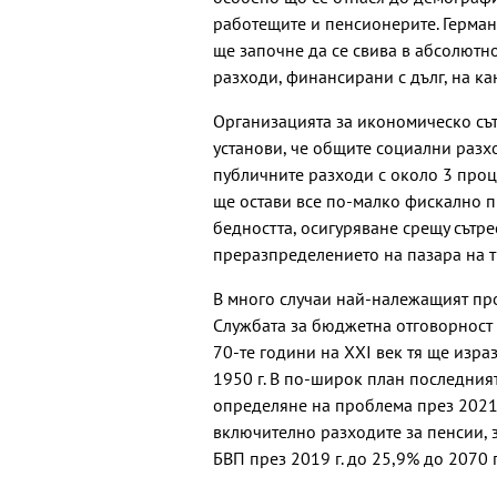
работещите и пенсионерите. Герман
ще започне да се свива в абсолютн
разходи, финансирани с дълг, на к
Организацията за икономическо сът
установи, че общите социални разх
публичните разходи с около 3 проце
ще остави все по-малко фискално п
бедността, осигуряване срещу сътр
преразпределението на пазара на т
В много случаи най-належащият про
Службата за бюджетна отговорност 
70-те години на XXI век тя ще изра
1950 г. В по-широк план последния
определяне на проблема през 2021 г
включително разходите за пенсии, 
БВП през 2019 г. до 25,9% до 2070 г