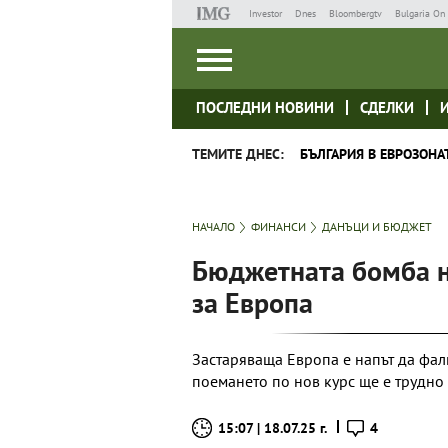
Investor
Dnes
Bloombergtv
Bulgaria On 
ПОСЛЕДНИ НОВИНИ
СДЕЛКИ
ТЕМИТЕ ДНЕС:
БЪЛГАРИЯ В ЕВРОЗОНА
НАЧАЛО
ФИНАНСИ
ДАНЪЦИ И БЮДЖЕТ
Бюджетната бомба н
за Европа
Застаряваща Европа е напът да фа
поемането по нов курс ще е трудно
15:07 | 18.07.25 г.
4