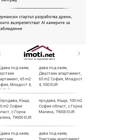
ермански стартъп разработва дрехи,
оито възпрепятстват AI камерите за
наблюдение
дава под наем,
AI
Двустаен апартамент,
за
65 m2 София, Младост
с
4, 550 EUR
к
продава, Къща, 100 m2
ОА
София област, с.Горна
св
Малина, 79000 EUR
сл
О
дава под наем,
За
Тристаен апартамент,
на