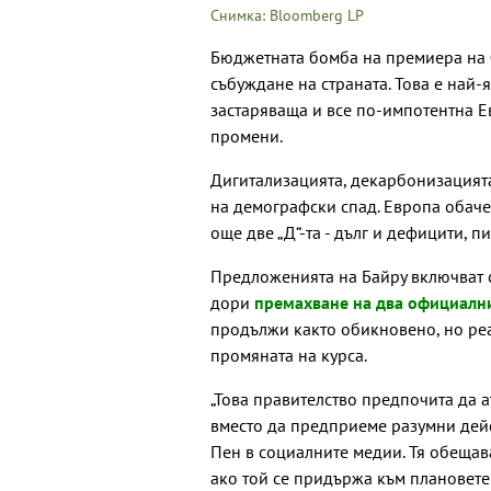
Снимка: Bloomberg LP
Бюджетната бомба на премиера на 
събуждане на страната. Това е най-
застаряваща и все по-импотентна Е
промени.
Дигитализацията, декарбонизацият
на демографски спад. Европа обач
още две „Д“-та - дълг и дефицити, пи
Предложенията на Байру включват 
дори
премахване на два официалн
продължи както обикновено, но реа
промяната на курса.
„Това правителство предпочита да 
вместо да предприеме разумни дей
Пен в социалните медии. Тя обещав
ако той се придържа към плановете 