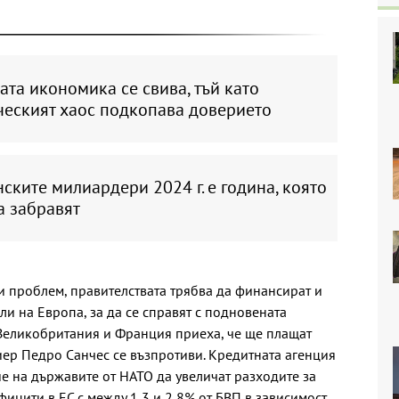
та икономика се свива, тъй като
ческият хаос подкопава доверието
ските милиардери 2024 г. е година, която
а забравят
 проблем, правителствата трябва да финансират и
и на Европа, за да се справят с подновената
, Великобритания и Франция приеха, че ще плащат
иер Педро Санчес се възпротиви. Кредитната агенция
е на държавите от НАТО да увеличат разходите за
ицити в ЕС с между 1,3 и 2,8% от БВП в зависимост