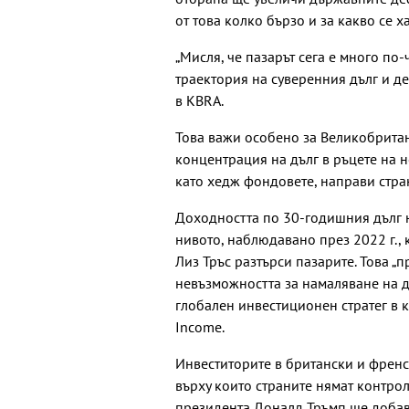
от това колко бързо и за какво се х
„Мисля, че пазарът сега е много по
траектория на суверенния дълг и де
в KBRA.
Това важи особено за Великобрита
концентрация на дълг в ръцете на 
като хедж фондовете, направи стра
Доходността по 30-годишния дълг 
нивото, наблюдавано през 2022 г.,
Лиз Тръс разтърси пазарите. Това „
невъзможността за намаляване на д
глобален инвестиционен стратег в 
Income.
Инвеститорите в британски и френс
върху които страните нямат контрол
президента Доналд Тръмп ще добави