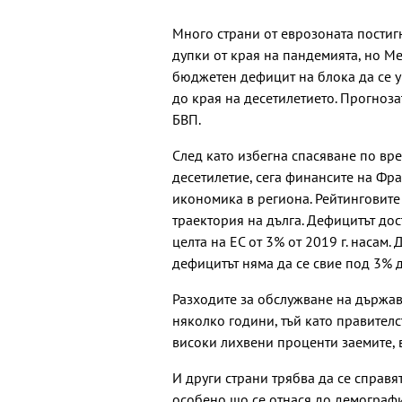
Много страни от еврозоната постиг
дупки от края на пандемията, но 
бюджетен дефицит на блока да се у
до края на десетилетието. Прогноза
БВП.
След като избегна спасяване по вр
десетилетие, сега финансите на Фра
икономика в региона. Рейтинговите
траектория на дълга. Дефицитът дос
целта на ЕС от 3% от 2019 г. насам
дефицитът няма да се свие под 3% д
Разходите за обслужване на държав
няколко години, тъй като правител
високи лихвени проценти заемите, 
И други страни трябва да се справ
особено що се отнася до демограф