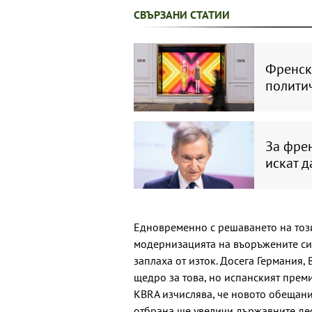
СВЪРЗАНИ СТАТИИ
Френска
полити
За френ
искат д
Едновременно с решаването на този
модернизацията на въоръжените сил
заплаха от изток. Досега Германия
щедро за това, но испанският прем
KBRA изчислява, че новото обещани
отбрана ще увеличи държавните деф