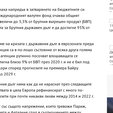
западнонилска треска
наха напредък в затварянето на бюджетните си
Международният валутен фонд очаква общият
величи до 3,3% от брутния вътрешен продукт (БВП)
Фестивал на етносите
завладява Варна днес
та за брутния държавен дълг е да достигне 93% от
и утре
еме на кризата с държавния дълг в еврозоната преди
30 души са
нция са в по-лошо състояние от всяка друга голяма
пострадали при
 агенции рутинно посочват влошаващата се
катастрофи у нас за
тигна близо 9% от БВП през 2020 г. и не е бил под
последните 24 часа
. Дори според прогнозите на премиера Байру
о 2029 г.
ния дълг няма как да не нараснат през следващите
ствата в цяла Европа рефинансират с много по-
взети при почти никакви лихви между 2014 и 2022 г.
ят със същото напрежение, което тревожи Париж,
ията и фаталния спад в съотношението между