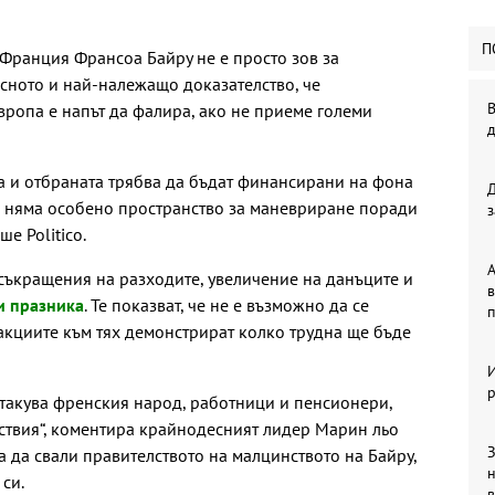
П
Франция Франсоа Байру не е просто зов за
ясното и най-належащо доказателство, че
В
вропа е напът да фалира, ако не приеме големи
а и отбраната трябва да бъдат финансирани на фона
е няма особено пространство за маневриране поради
з
ше Politico.
А
съкращения на разходите, увеличение на данъците и
в
и празника
. Те показват, че не е възможно да се
п
кциите към тях демонстрират колко трудна ще бъде
р
атакува френския народ, работници и пенсионери,
ствия“, коментира крайнодесният лидер Марин льо
З
а да свали правителството на малцинството на Байру,
си.
в