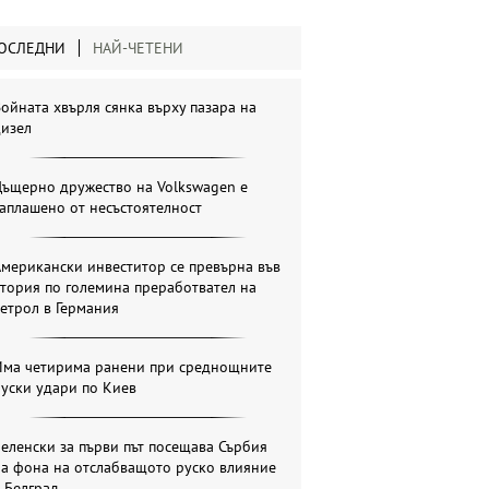
ОСЛЕДНИ
НАЙ-ЧЕТЕНИ
ойната хвърля сянка върху пазара на
дизел
Дъщерно дружество на Volkswagen е
аплашено от несъстоятелност
мерикански инвеститор се превърна във
тория по големина преработвател на
етрол в Германия
Има четирима ранени при среднощните
уски удари по Киев
еленски за първи път посещава Сърбия
на фона на отслабващото руско влияние
 Белград