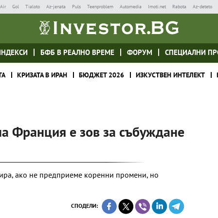
Air
Gol
Tialoto
Az-jenata
Puls
Teenproblem
Automedia
Imoti.net
Rabota
Az-deteto
ИНДЕКСИ
БФБ В РЕАЛНО ВРЕМЕ
ФОРУМ
СПЕЦИАЛНИ ПР
ТА
КРИЗАТА В ИРАН
БЮДЖЕТ 2026
ИЗКУСТВЕН ИНТЕЛЕКТ
а Франция е зов за събуждане
лира, ако не предприеме коренни промени, но
СПОДЕЛИ: