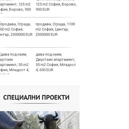
125 m2 София, Борово,
ус
950 EUR
продава, Сграда, 1100
И
m2 София, Център,
гр
2300000 EUR
Ит
ми
дава под наем,
Op
Двустаен апартамент,
ра
55 m2 София, Младост
м
4, 650 EUR
оп
сигурността
СПЕЦИАЛНИ ПРОЕКТИ