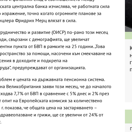
ската централна банка изчислява, че работната сила
о изражение, точно когато огромните планове за
анцлера Фридрих Мерц влязат в сила.
рудничество и развитие (ОИСР) по-рано този месец
оди, свързани с демографията, ще увеличат
нтни пункта от БВП в рамките на 25 години. „Това
ространство за помощи, насочени към смекчаване на
есения в доходите и подкрепа на
руда“, предупреждават от организацията.
блем е цената на държавната пенсионна система.
на Великобритания заяви този месец, че до началото
зходва 7,7% от БВП в сравнение с 5% днес и 2% през
т опит на Европейската комисия за количествено
. показва, че общата цена на застаряването –
здравеопазване и грижи, ще се увеличи от 24% от
.