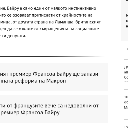
ие. Байру е само един от малкото инстинктивно
ито се озовават притиснати от крайностите на
Г
к
мица, от другата страна на Ламанша, британският
ен да се откаже от съкращенията на социалните
 си депутати.
DARA и Орлин Павлов
ще пеят за варненци
ият премиер Франсоа Байру ще запази
на празника на града
нната реформа на Макрон
Аварии оставят без
вода стотици
варненци
ти от французите вече са недоволни от
премиер Франсоа Байру
Европа бележи ръст
на случаите на