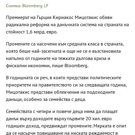
Снимка: Bloomberg LP
Премиерът на Гърция Кириакос Мицотакис обяви
радикална реформа на данъчната система на страната на
стойност 1,6 млрд. евро.
Промените са насочени към средната класа в страната,
която беше най-засегната и още не се е възстановила
напълно от годините на тежката дългова криза и
фискални икономии, пише Bloomberg.
В годишната си реч, в която представи политическите
приоритети на правителството си за следващата година,
Мицотакис представи облекчения на подоходните
данъци, особено за семейства с деца.
Семействата с четири и повече деца няма да плащат
данък върху доходите върху първите 20 хил. евро
годишен доход, предвиждат промените. Мярката е опит
да се насърчи повишаване на ниската раждаемост в