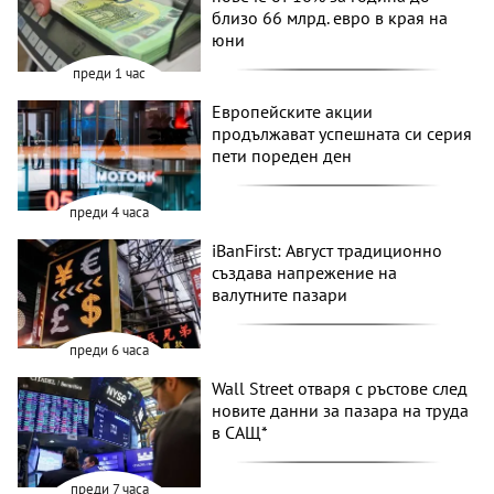
близо 66 млрд. евро в края на
юни
преди 1 час
Европейските акции
продължават успешната си серия
пети пореден ден
преди 4 часа
iBanFirst: Август традиционно
създава напрежение на
валутните пазари
преди 6 часа
Wall Street отваря с ръстове след
новите данни за пазара на труда
в САЩ*
преди 7 часа