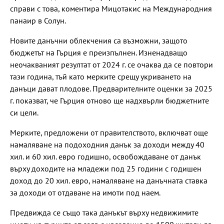
справи с това, коментира Мицотакис на Международния
панаир в Солун.
Новите данъчни облекчения са възможни, защото
бюджетът на Гърция е преизпълнен. Изненадващо
неочакваният резултат от 2024 г. се очаква да се повтори
тази година, тъй като мерките срещу укриването на
данъци дават плодове. Предварителните оценки за 2025
г. показват, че Гърция отново ще надхвърли бюджетните
си цели.
Мерките, предложени от правителството, включват още
намаляване на подоходния данък за доходи между 40
хил. и 60 хил. евро годишно, освобождаване от данък
върху доходите на младежи под 25 години с годишен
доход до 20 хил. евро, намаляване на данъчната ставка
за доходи от отдаване на имоти под наем.
Предвижда се също така данъкът върху недвижимите