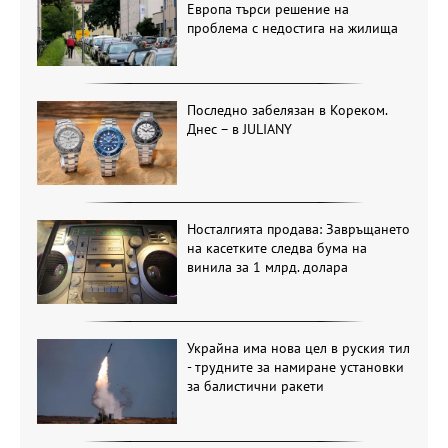
Европа търси решение на
проблема с недостига на жилища
Последно забелязан в Кореком.
Днес – в JULIANY
Носталгията продава: Завръщането
на касетките следва бума на
винила за 1 млрд. долара
Украйна има нова цел в руския тил
- трудните за намиране установки
за балистични ракети