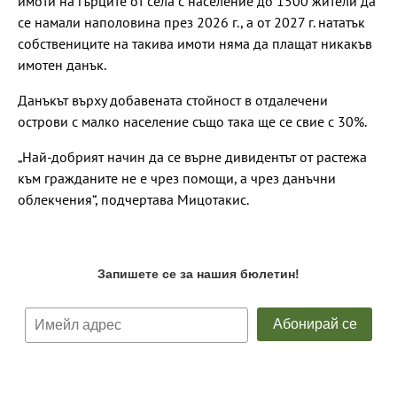
имоти на гърците от села с население до 1500 жители да
се намали наполовина през 2026 г., а от 2027 г. нататък
собствениците на такива имоти няма да плащат никакъв
имотен данък.
Данъкът върху добавената стойност в отдалечени
острови с малко население също така ще се свие с 30%.
„Най-добрият начин да се върне дивидентът от растежа
към гражданите не е чрез помощи, а чрез данъчни
облекчения“, подчертава Мицотакис.