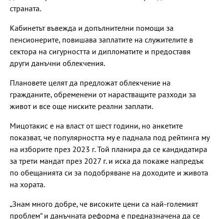
страната.
Кабинетът въвежда и допълнителни помощи за
пенсионерите, повишава заплатите на служителите в
сектора на сигурността и дипломатите и предоставя
други данъчни облекчения.
Плановете целят да предложат облекчение на
гражданите, обременени от нарастващите разходи за
живот и все още ниските реални заплати.
Мицотакис е на власт от шест години, но анкетите
показват, че популярността му е паднала под рейтинга му
на изборите през 2023 г. Той планира да се кандидатира
за трети мандат през 2027 г. и иска да покаже напредък
по обещанията си за подобряване на доходите и живота
на хората.
„Знам много добре, че високите цени са най-големият
проблем“ и данъчната реформа е предназначена да се