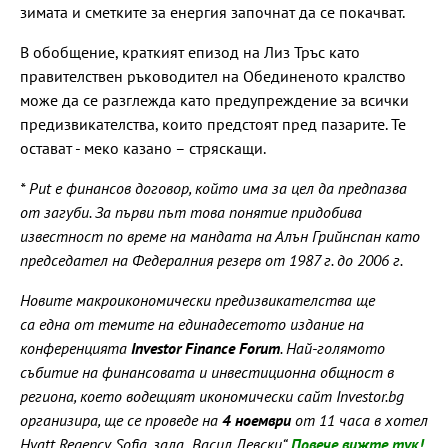
зимата и сметките за енергия започнат да се покачват.
В обобщение, краткият епизод на Лиз Тръс като
правителствен ръководител на Обединеното кралство
може да се разглежда като предупреждение за всички
предизвикателства, които предстоят пред пазарите. Те
остават - меко казано – стряскащи.
* Put е финансов договор, който има за цел да предпазва
от загуби. За първи път това понятие придобива
известност по време на мандата на Алън Грийнспан като
председател на Федералния резерв от 1987 г. до 2006 г.
Новите макроикономически предизвикателства ще
са една от темите на единадесетото издание на
конференцията
Investor Finance Forum
. Най-голямото
събитие на финансовата и инвестиционна общност в
региона, което водещият икономически сайт Investor.bg
организира, ще се проведе на
4 ноември
от 11 часа в хотел
Hyatt Regency Sofia, зала „Васил Левски“.
Повече вижте тук!