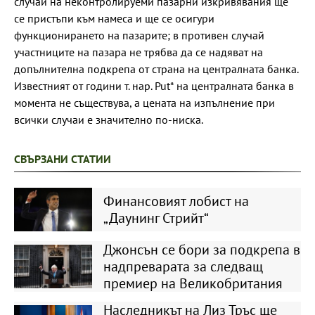
случай на неконтролируеми пазарни изкривявания ще
се пристъпи към намеса и ще се осигури
функционирането на пазарите; в противен случай
участниците на пазара не трябва да се надяват на
допълнителна подкрепа от страна на централната банка.
Известният от години т. нар. Put* на централната банка в
момента не съществува, а цената на изпълнение при
всички случаи е значително по-ниска.
СВЪРЗАНИ СТАТИИ
Финансовият лобист на
„Даунинг Стрийт“
Джонсън се бори за подкрепа в
надпреварата за следващ
премиер на Великобритания
Наследникът на Лиз Тръс ще