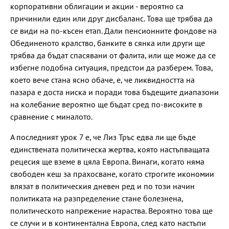
корпоративни облигации и акции - вероятно са
причинили един или друг дисбаланс. Това ще трябва да
се види на по-късен етап. Дали пенсионните фондове на
Обединеното кралство, банките в сянка или други ще
трябва да бъдат спасявани от фалита, или ще може да се
избегне подобна ситуация, предстои да разберем. Това,
което вече стана ясно обаче, е, че ликвидността на
пазара е доста ниска и поради това бъдещите диапазони
на колебание вероятно ще бъдат сред по-високите в
сравнение с миналото.
А последният урок 7 е, че Лиз Тръс едва ли ще бъде
единствената политическа жертва, която настъпващата
рецесия ще вземе в цяла Европа. Винаги, когато няма
свободен кеш за прахосване, когато строгите икономии
влязат в политическия дневен ред и по този начин
политиката на разпределение стане болезнена,
политическото напрежение нараства. Вероятно това ще
се случи и в континентална Европа, след като настъпи