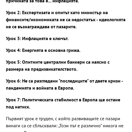
причината за това е... инфлацията.
Урок 2: Експертизата и опитът като министър на
финансите/икономиката не са недостатък - идеологията
не се възнаграждава от пазарите.
Урок 3: Инфлацията е ключът.
Урок 4: Енергията е основна грижа.
Урок 5: Опитните централни банкери са наясно с
размера на предизвикателството.
Урок 6: Не са разгледани "последиците" от двете кризи -
пандемията и войната в Европа.
Урок 7: Политическата стабилност в Европа ще остане
под натиск.
Първият урок е труден, с който развиващите се пазари
винаги са се сблъсквали: „Този път е различно" никога не