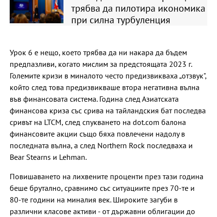
трябва да пилотира икономика
при силна турбуленция
Урок 6 е нещо, което трябва да ни накара да бъдем
предпазливи, когато мислим за предстоящата 2023 г.
Големите кризи в миналото често предизвикваха „отзвук",
който след това предизвикваше втора негативна вълна
във финансовата система. Година след Азиатската
финансова криза със срива на тайландския бат последва
сривът на LTCM, след спукването на dot.com балона
финансовите акции също бяха повлечени надолу в
последната вълна, а след Northern Rock последваха и
Bear Stearns и Lehman.
Повишаването на лихвените проценти през тази година
беше брутално, сравнимо със ситуациите през 70-те и
80-те години на миналия век. Широките загуби в
различни класове активи - от държавни облигации до