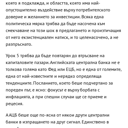
която я подклажда, и областта, която има най-
опустошително въздействие върху потребителското
доверие и желанието за инвестиции. Всяка една
политическа мярка трябва да бъде насочена към
смекчаване на този шок в предлагането и произтичащия
от него екзистенциален натиск, и то целенасочено, а не
разпръснато.
Урок 5 трябва да бъде повтарян до втръсване на
капиталовите пазари. Английската централна банка не е
толкова голяма като Фед или ЕЦБ, но е една от големите,
една от най-известните и нерядко определяща
тенденциите. Посланието, което беше подчертано за
пореден път, е ясно: фокусът е върху борбата с
инфлацията, а при спешни случаи ще се приеме и
рецесия.
А АЦБ беше още по-ясна от някои други централни
банки в изпращането на друг сигнал. Единствено в