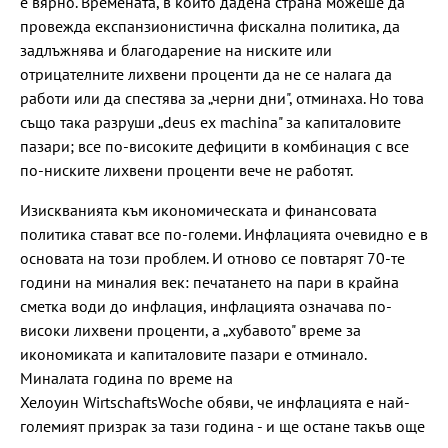
е вярно. Времената, в които дадена страна можеше да
провежда експанзионистична фискална политика, да
задлъжнява и благодарение на ниските или
отрицателните лихвени проценти да не се налага да
работи или да спестява за „черни дни", отминаха. Но това
също така разруши „deus ex machina" за капиталовите
пазари; все по-високите дефицити в комбинация с все
по-ниските лихвени проценти вече не работят.
Изискванията към икономическата и финансовата
политика стават все по-големи. Инфлацията очевидно е в
основата на този проблем. И отново се повтарят 70-те
години на миналия век: печатането на пари в крайна
сметка води до инфлация, инфлацията означава по-
високи лихвени проценти, а „хубавото" време за
икономиката и капиталовите пазари е отминало.
Миналата година по време на
Хелоуин WirtschaftsWoche обяви, че инфлацията е най-
големият призрак за тази година - и ще остане такъв още