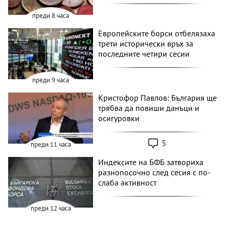
преди 8 часа
Европейските борси отбелязаха
трети исторически връх за
последните четири сесии
преди 9 часа
Кристофор Павлов: България ще
трябва да повиши данъци и
осигуровки
5
преди 11 часа
Индексите на БФБ затвориха
разнопосочно след сесия с по-
слаба активност
преди 12 часа