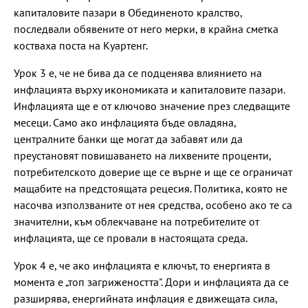
капиталовите пазари в Обединеното кралство,
последвали обявените от него мерки, в крайна сметка
костваха поста на Куартенг.
Урок 3 е, че не бива да се подценява влиянието на
инфлацията върху икономиката и капиталовите пазари.
Инфлацията ще е от ключово значение през следващите
месеци. Само ако инфлацията бъде овладяна,
централните банки ще могат да забавят или да
преустановят повишаването на лихвените проценти,
потребителското доверие ще се върне и ще се ограничат
мащабите на предстоящата рецесия. Политика, която не
насочва използваните от нея средства, особено ако те са
значителни, към облекчаване на потребителите от
инфлацията, ще се провали в настоящата среда.
Урок 4 е, че ако инфлацията е ключът, то енергията в
момента е „топ загрижеността". Дори и инфлацията да се
разширява, енергийната инфлация е движещата сила,