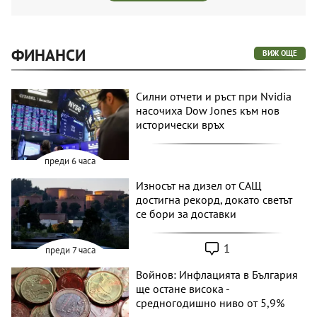
ФИНАНСИ
ВИЖ ОЩЕ
Силни отчети и ръст при Nvidia
насочиха Dow Jones към нов
исторически връх
преди 6 часа
Износът на дизел от САЩ
достигна рекорд, докато светът
се бори за доставки
1
преди 7 часа
Войнов: Инфлацията в България
ще остане висока -
средногодишно ниво от 5,9%