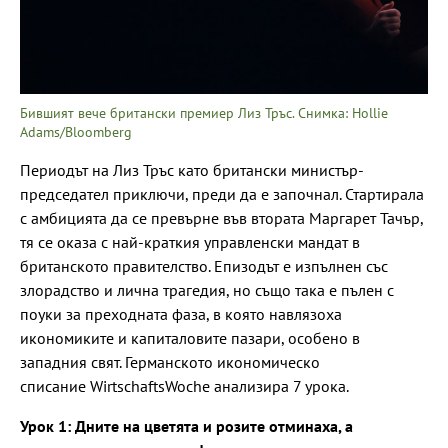
Бившият вече британски премиер Лиз Тръс. Снимка: Hollie
Adams/Bloomberg
Периодът на Лиз Тръс като британски министър-
председател приключи, преди да е започнал. Стартирала
с амбицията да се превърне във втората Маргарет Тачър,
тя се оказа с най-краткия управленски мандат в
британското правителство. Епизодът е изпълнен със
злорадство и лична трагедия, но също така е пълен с
поуки за преходната фаза, в която навлязоха
икономиките и капиталовите пазари, особено в
западния свят. Германското икономическо
списание WirtschaftsWoche анализира 7 урока.
Урок 1: Дните на цветята и розите отминаха, а