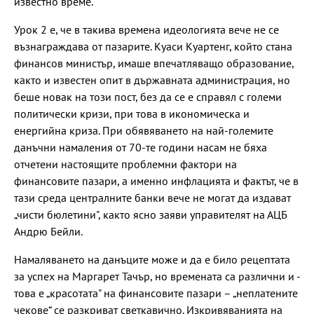
известно време.
Урок 2 е, че в такива времена идеологията вече не се
възнаграждава от пазарите. Куаси Куартенг, който стана
финансов министър, имаше впечатляващо образование,
както и известен опит в държавната администрация, но
беше новак на този пост, без да се е справял с големи
политически кризи, при това в икономическа и
енергийна криза. При обявяването на най-големите
данъчни намаления от 70-те години насам не бяха
отчетени настоящите проблемни фактори на
финансовите пазари, а именно инфлацията и фактът, че в
тази среда централните банки вече не могат да издават
„чисти бюлетини", както ясно заяви управителят на АЦБ
Андрю Бейли.
Намаляването на данъците може и да е било рецептата
за успех на Маргарет Тачър, но времената са различни и -
това е „красотата" на финансовите пазари – „неплатените
чекове“ се разкриват светкавично. Изкривяванията на