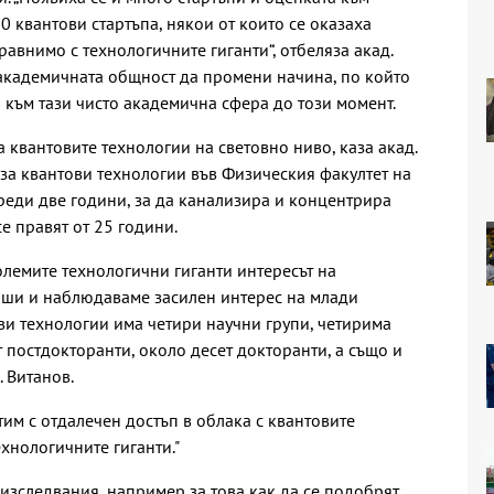
00 квантови стартъпа, някои от които се оказаха
равнимо с технологичните гиганти“, отбеляза акад.
 академичната общност да промени начина, по който
 към тази чисто академична сфера до този момент.
а квантовите технологии на световно ниво, каза акад.
 за квантови технологии във Физическия факултет на
реди две години, за да канализира и концентрира
се правят от 25 години.
олемите технологични гиганти интересът на
виши и наблюдаваме засилен интерес на млади
ови технологии има четири научни групи, четирима
 постдокторанти, около десет докторанти, а също и
. Витанов.
тим с отдалечен достъп в облака с квантовите
ехнологичните гиганти."
изследвания, например за това как да се подобрят