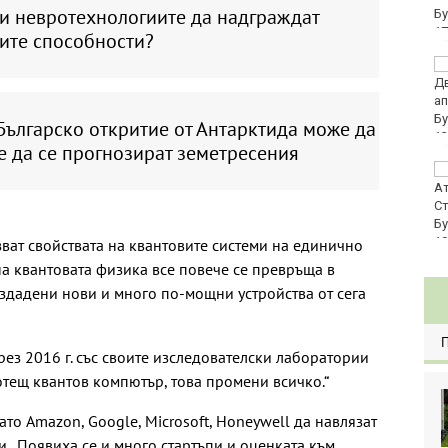
ли невротехнологиите да надграждат
евро по закон
ите способности?
Хванаха за ден 29
шофьори с алкохол
или наркотици
Българско откритие от Антарктида може да
е да се прогнозират земетресения
Три главни дирекции
поемат дейностите на
Регионалните здравни
инспекции
ват свойствата на квантовите системи на единично
на квантовата физика все повече се превръща в
ъздадени нови и много по-мощни устройства от сега
през 2016 г. със своите изследователски лаборатории
отещ квантов компютър, това промени всичко.“
ато Amazon, Google, Microsoft, Honeywell да навлязат
и. „Появиха се и много стартъпи и оценката към