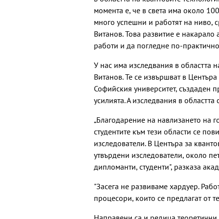
момента е, че в света има около 10
много успешни и работят на ниво, с
Витанов. Това развитие е накарало
работи и да погледне по-практично
У нас има изследвания в областта н
Витанов. Те се извършват в Центъра
Софийския университет, създаден п
усилията. А изследвания в областта 
„Благодарение на навлизането на г
студентите към тези области се по
изследователи. В Центъра за квант
утвърдени изследователи, около пет
дипломанти, студенти", разказа акад
"Засега не развиваме хардуер. Рабо
процесори, които се предлагат от т
Направени са и редица теоретични 