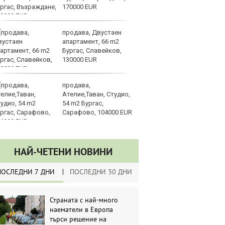
170000 EUR
д
продава, Двустаен
Ка
апартамент, 66 m2
се
Бургас, Славейков,
па
130000 EUR
р
продава,
Ст
Ателие,Таван, Студио,
на
54 m2 Бургас,
Сарафово, 104000 EUR
НАЙ-ЧЕТЕНИ НОВИНИ
ПОСЛЕДНИ 7 ДНИ
ПОСЛЕДНИ 30 ДНИ
Страната с най-много
наематели в Европа
търси решение на