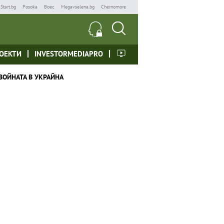
Start.bg
Posoka
Boec
Megavselena.bg
Chernomore
ОЕКТИ
INVESTORMEDIAPRO
ВОЙНАТА В УКРАЙНА