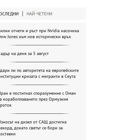
ОСЛЕДНИ
НАЙ-ЧЕТЕНИ
илни отчети и ръст при Nvidia насочиха
ow Jones към нов исторически връх
адър на деня за 5 август
дари ли по авторитета на европейските
нституции кризата с мигранти в Сеута
ран е постигнал споразумение с Оман
за корабоплаването през Ормузкия
проток
зносът на дизел от САЩ достигна
екорд, докато светът се бори за
доставки