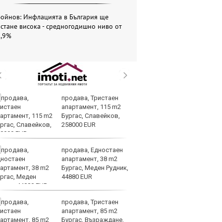
Войнов: Инфлацията в България ще
стане висока - средногодишно ниво от
5,9%
продава, Тристаен
Си
апартамент, 115 m2
съ
Бургас, Славейков,
в 
258000 EUR
ре
изостават
продава, Едностаен
Ко
апартамент, 38 m2
ки
Бургас, Меден Рудник,
за
44880 EUR
уб
продава, Тристаен
Ки
апартамент, 85 m2
м
Бургас, Възраждане,
ин