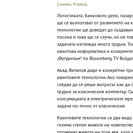
Снимка: Pixabay
Логистиката, банковото дело, пазар
ще се възползват от развитието на 
технологии ще доведат до създаване
посока и това ще се случи, но не т
задачата изглежда много трудна. То
квантова информатика и кохерентен
„Футуризъм“ по Bloomberg TV Bulgar
Акад. Витанов даде и конкретни п
квантовите технологии. Ако товаре
следва да се реши въпросът как да с
трудна за класическия компютър. С
консумацията в електрическите мре
задача по-точно от класическия.
Квантовите технологии са два вида
голяма степен живота на човечество
променят живота ни този век, каза а