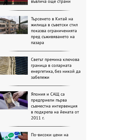
въвлича още страни
Търсенето в Китай на
жилища в съветски стил
показва ограниченията
пред съживяването на
пазара
Светът премина ключова
граница в соларната
енергетика, без никой да
забележи
Япония и САЩ са
предприели първа
съвместна интервенция
в подкрепа на йената от
2011 г.
По-високи цени на