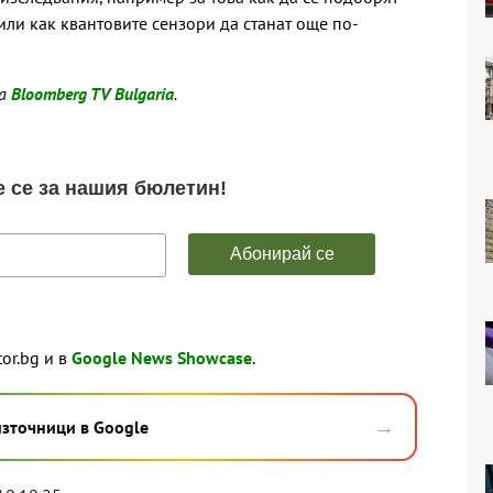
ли как квантовите сензори да станат още по-
на
Bloomberg TV Bulgaria
.
tor.bg и в
Google News Showcase
.
→
източници в Google