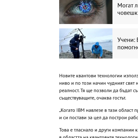
Могат 
човешк
Учени: 
помогн
Новите квантови технологии използ
ниво и по този начин чудният свят 
реалност. Тя ще позволи да бъдат с
съществуващите, очаква гостът.
„Когато IBM навлезе в тази област 
и си постави за цел да построи раб
Това е тласнало и други компании к
в областта на квантовите технологи