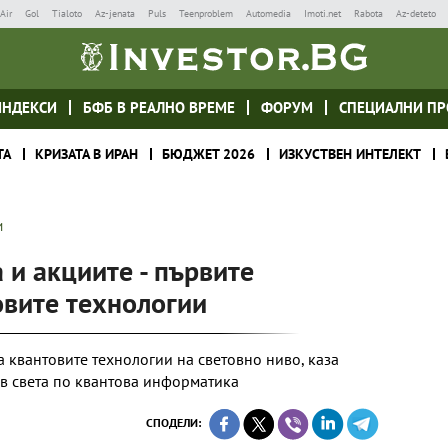
Air
Gol
Tialoto
Az-jenata
Puls
Teenproblem
Automedia
Imoti.net
Rabota
Az-deteto
ИНДЕКСИ
БФБ В РЕАЛНО ВРЕМЕ
ФОРУМ
СПЕЦИАЛНИ ПР
ТА
КРИЗАТА В ИРАН
БЮДЖЕТ 2026
ИЗКУСТВЕН ИНТЕЛЕКТ
И
 и акциите - първите
овите технологии
а квантовите технологии на световно ниво, каза
 в света по квантова информатика
СПОДЕЛИ: