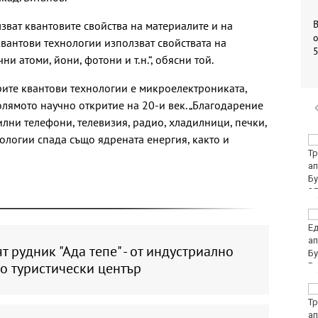
зват квантовите свойства на материалите и на
о
квантови технологии използват свойствата на
и атоми, йони, фотони и т.н.“, обясни той.
рите квантови технологии е микроелектрониката,
олямото научно откритие на 20-и век. „Благодарение
ни телефони, телевизия, радио, хладилници, печки,
ологии спада също ядрената енергия, както и
Убитият мъж на
Младежкия хълм в
Пловдив е от Кричим
Кола се преобърна по
таван на тротоар
т рудник "Ада тепе" - от индустриално
о туристически център
Това са последните
дни, в които цените ще
се изписват в лева и в