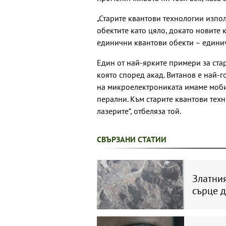
„Старите квантови технологии изпол
обектите като цяло, докато новите 
единични квантови обекти – единичн
Един от най-ярките примери за ста
която според акад. Витанов е най-г
на микроелектрониката имаме мобил
перални. Към старите квантови техн
лазерите“, отбеляза той.
СВЪРЗАНИ СТАТИИ
Златния
сърце д