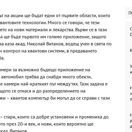
П
ът на акции ще бъдат едни от първите области, които
квантовите технологии. Много се говори, че тези
С
то на нови материали и лекарства. Върви се в тази
D
ова ще бъде първото им голямо приложение, защото
ва каза акад. Николай Витанов, водещ учен в света по
 контрол на квантови системи, в предаването
К
ia.
У
римери за възможно бъдещо приложение на
и
н автомобил трябва да снабди много обекти,
е намери най-краткият път между тях. Тази задача е
И
ъщото се отнася и до разпределението на
жи – квантов компютър би могъл да се справи с тази
И
 – стари, които са добре установени и промениха до
р
то през 20-и век, и нови, които вероятно ще
кад. Витанов.