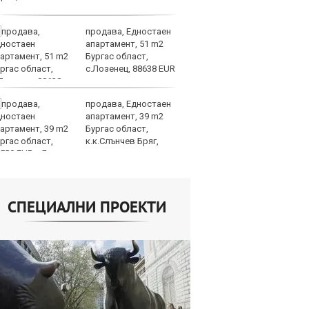
продава, Едностаен
Н
апартамент, 51 m2
Be
Бургас област,
за
с.Лозенец, 88638 EUR
па
Бъфет
продава, Едностаен
Ир
апартамент, 39 m2
от
Бургас област,
за
к.к.Слънчев Бряг,
О
500 EUR
СПЕЦИАЛНИ ПРОЕКТИ