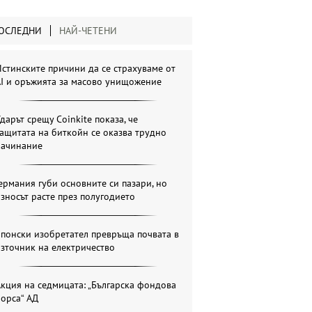
ОСЛЕДНИ
НАЙ-ЧЕТЕНИ
стинските причини да се страхуваме от
AI и оръжията за масово унищожение
дарът срещу Coinkite показа, че
ащитата на биткойн се оказва трудно
начинание
ермания губи основните си пазари, но
зносът расте през полугодието
понски изобретател превръща почвата в
зточник на електричество
кция на седмицата: „Българска фондова
орса“ АД