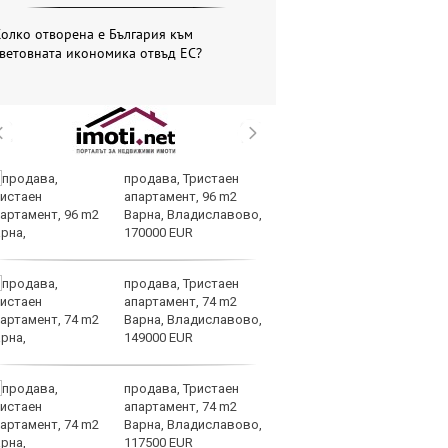
олко отворена е България към
ветовната икономика отвъд ЕС?
продава, Тристаен
Во
апартамент, 96 m2
на
Варна, Владиславово,
д
170000 EUR
продава, Тристаен
Ма
апартамент, 74 m2
им
Варна, Владиславово,
Я
149000 EUR
продава, Тристаен
Ис
апартамент, 74 m2
ст
Варна, Владиславово,
о
117500 EUR
у