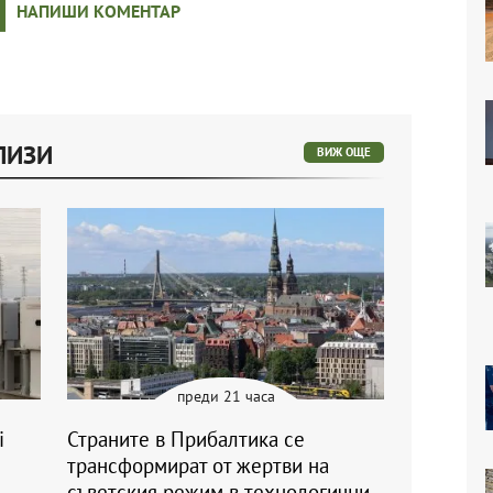
НАПИШИ КОМЕНТАР
ЛИЗИ
ВИЖ ОЩЕ
преди 21 часа
i
Страните в Прибалтика се
трансформират от жертви на
съветския режим в технологични