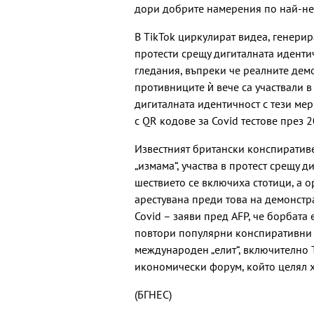
дори добрите намерения по най-нег
В TikTok циркулират видеа, генери
протести срещу дигиталната идент
гледания, въпреки че реалните демо
противниците ѝ вече са участвали 
дигиталната идентичност с тези ме
с QR кодове за Covid тестове през 2
Известният британски конспиративе
„измама“, участва в протест срещу 
шествието се включиха стотици, а о
арестувана преди това на демонстр
Covid – заяви пред AFP, че борбата 
повтори популярни конспиративни м
международен „елит“, включително 
икономически форум, който целял хо
(БГНЕС)