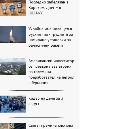
Последно забелязан в
Кореком. Днес – в
JULIANY
Украйна има нова цел в
руския тил - трудните за
намиране установки за
балистични ракети
Американски инвеститор
се превърна във втория
по големина
преработвател на петрол
в Германия
Кадър на деня за 3
август
Светът премина ключова