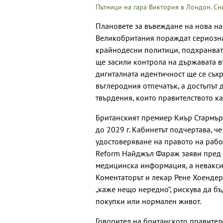
Пътници на гара Виктория в Лондон. С
Плановете за въвеждане на нова н
Великобритания пораждат сериозна 
крайнодесни политици, подхранват 
ще засили контрола на държавата въ
дигиталната идентичност ще се съх
въглеродния отпечатък, а достъпът 
твърдения, които правителството к
Британският премиер Киър Стармър 
до 2029 г. Кабинетът подчертава, че
удостоверяване на правото на рабо
Reform Найджъл Фараж заяви пред 
медицинска информация, а неваксин
Коментаторът и лекар Рене Хоендер
„каже нещо нередно“, рискува да бъ
покупки или нормален живот.
Говорител на британското правителс