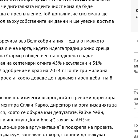
 че дигиталната идентичност няма да бъде
К
 да е престъпление. Той допълни, че системата ще
с
ол върху собствените им данни и ще улесни достъпа
оречива във Великобритания – една от малкото
а лична карта, където идеята традиционно среща
 на Стармър обществената подкрепа спада:
Командирът на ВМС:
Унищожили сме 6
ая на септември отчита 45% несъгласни и 31%
плаващи мини, 3
одобрение в края на 2024 г. Почти три милиона
надводни дрона и са
роекта, което доведе до парламентарен дебат на 8
десетки остатъци от военно оборудване
Йотова за дрона:
Разочарована съм, че
ключов политически въпрос, който тревожи дори хора
инцидентът се
коментира Силки Карло, директор на организацията за
използва за
примитивна политическа употреба
ch, която се обърна към депутатите. Райън Уейн,
 института „Тони Блеър“, заяви за AFP, че
Олимпик (Варна)
завърши контролите с
и „по-широка аргументация“ в подкрепа на проекта,
убедителна победа
 „вакуум, запълван от хора, склонни да тълкуват