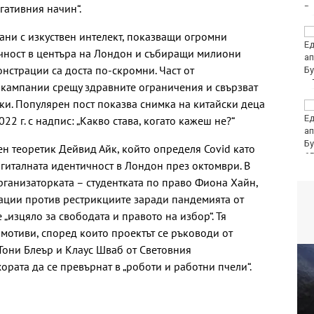
ативния начин“.
НАП: Почти всеки
рани с изкуствен интелект, показващи огромни
втори обект по
ичност в центъра на Лондон и събиращи милиони
Южното Черноморие е
нстрации са доста по-скромни. Част от
с нарушение
в кампании срещу здравните ограничения и свързват
рки. Популярен пост показва снимка на китайски деца
Ракът на простатата
на Джо Байдън се е
022 г. с надпис: „Какво става, когато кажеш не?“
разпространил
н теоретик Дейвид Айк, който определя Covid като
65
дигиталната идентичност в Лондон през октомври. В
рганизаторката – студентката по право Фиона Хайн,
ации против рестрикциите заради пандемията от
е „изцяло за свободата и правото на избор“. Тя
отиви, според които проектът се ръководи от
Тони Блеър и Клаус Шваб от Световния
рата да се превърнат в „роботи и работни пчели“.