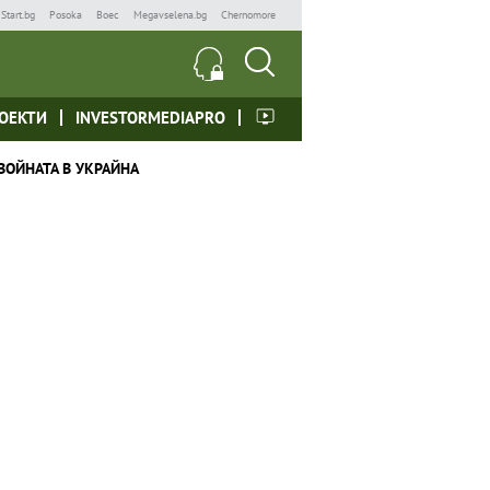
Start.bg
Posoka
Boec
Megavselena.bg
Chernomore
ОЕКТИ
INVESTORMEDIAPRO
ВОЙНАТА В УКРАЙНА