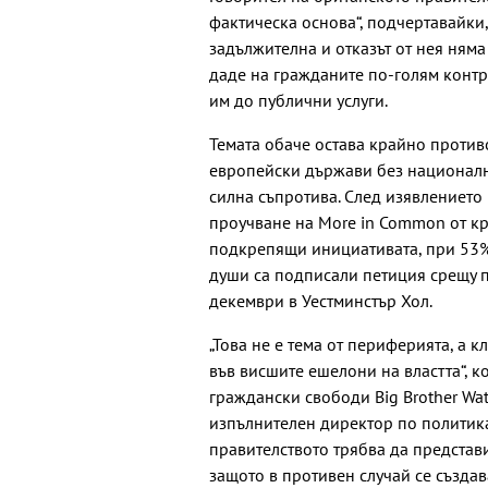
фактическа основа“, подчертавайки,
задължителна и отказът от нея няма
даде на гражданите по-голям контр
им до публични услуги.
Темата обаче остава крайно против
европейски държави без националн
силна съпротива. След изявлението
проучване на More in Common от кр
подкрепящи инициативата, при 53% 
души са подписали петиция срещу п
декември в Уестминстър Хол.
„Това не е тема от периферията, а 
във висшите ешелони на властта“, 
граждански свободи Big Brother Wat
изпълнителен директор по политика в
правителството трябва да представ
защото в противен случай се създава