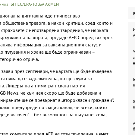
нимка: БГНЕС/EPA/TOLGA AKMEN
П
ационална дигитална идентичност във
обществена тревога, а някои критици, сред които и
И
страховете с непотвърдени твърдения, че мярката
рху живота на хората, предаде AFP. Според тях чрез
ранява информация за ваксинационния статус и
до пътувания и храна ще бъде ограничаван –
У
з
атегорично отрича.
заяви през септември, че картата ще бъде въведена
 тя няма да е задължителна, но ще служи за
Г
и
та. Лидерът на антимигрантската партия
GB News, че към нея скоро ще бъде добавена и
ираните ще се превърнат в „второкласни граждани“.
Я
камп предупреди по същия канал, че всеки, който
и
де „изключен“ – без възможност за пътуване, кола,
А
б
тво коментира пред AFP, че тези твърдения „нямат