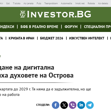
Air
Gol
Tialoto
Az-jenata
Puls
Teenproblem
Automedia
Imoti.net
Rabota
Az-deteto
ИНДЕКСИ
БФБ В РЕАЛНО ВРЕМЕ
ФОРУМ
СПЕЦИАЛНИ ПР
ТА
КРИЗАТА В ИРАН
БЮДЖЕТ 2026
ИЗКУСТВЕН ИНТЕЛЕКТ
И
дане на дигитална
иха духовете на Острова
артата до 2029 г. Тя няма да е задължителна, но ще
о на работа
СПОДЕЛИ: