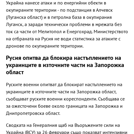
Украйна нанесе атаки и по енергийни обекти в
окупираните територии - по подстанция в Алчевск
(Луганска област) и в петролна база в окупирания
Луганск, а заради технически проблеми в мрежата без
ток са части от Мелитопол и Енергохрад. Министерството
на отбраната на Русия не води статистика за атаките с
дронове по окупираните територии.
Русия опитва да блокира настъплението на
украинците в източните части на Запорожка
област
Руските военни опитват да блокират настъплението на
украинците в източните части на Запорожка област,
съобщават руските военни кореспонденти. Съобщава се
за ожесточени боеве около границата на Запорожка и
Днипропетровска област.
Сводката на Генералния щаб на Въоръжените сили на
Украйна (ВСУ) за 26 февруари също показват интензивни