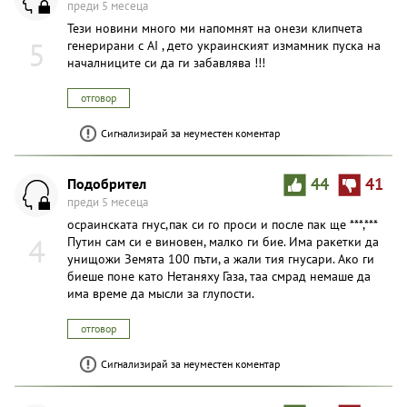
преди 5 месеца
Тези новини много ми напомнят на онези клипчета
5
генерирани с AI , дето украинският измамник пуска на
началниците си да ги забавлява !!!
отговор
Сигнализирай за неуместен коментар
Подобрител
44
41
преди 5 месеца
осраинската гнус,пак си го проси и после пак ще ***,***
4
Путин сам си е виновен, малко ги бие. Има ракетки да
унищожи Земята 100 пъти, а жали тия гнусари. Ако ги
биеше поне като Нетаняху Газа, таа смрад немаше да
има време да мысли за глупости.
отговор
Сигнализирай за неуместен коментар