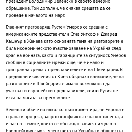
президент Володимир Зеленски в своето вечерно
обръщение. Той допълни, че очаква срещата да се
проведе в началото на март.
Главният преговарящ Рустем Умеров се срещна с
американските представители Стив Уиткоф и Джаред
Къшнър в Женева като основната тема на разговорите е
била икономическото възстановяване на Украйна след
края на войната, както и гаранциите за сигурност. Умеров
съобщи в социалните мрежи още, че е имало и
тристранна среща с представителите и на Швейцария. В
предишни изявления от Киев обърнаха внимание, че на
разговорите в Швейцария е имало възможност да
участват и европейски представители, които Русия не
иска на масата за преговорите.
Зеленски обаче на няколко пъти коментира, че Европа е
страна в процеса, защото конфликтът е на континента, а
и част от темите, които се обсъждат зависят изцяло от
Европейския съюз - членството на Украйна в общността,