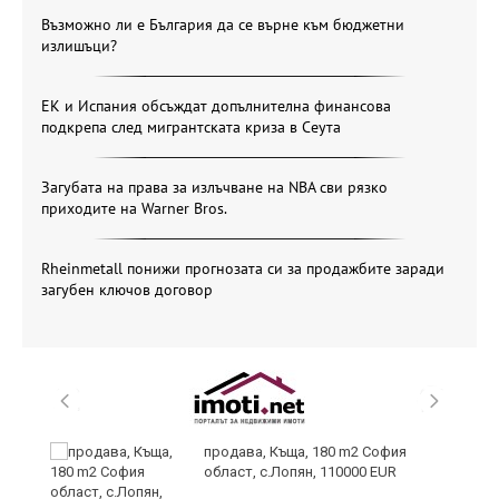
Възможно ли е България да се върне към бюджетни
излишъци?
ЕК и Испания обсъждат допълнителна финансова
подкрепа след мигрантската криза в Сеута
Загубата на права за излъчване на NBA сви рязко
приходите на Warner Bros.
Rheinmetall понижи прогнозата си за продажбите заради
загубен ключов договор
в
продава, Къща, 180 m2 София
област, с.Лопян, 110000 EUR