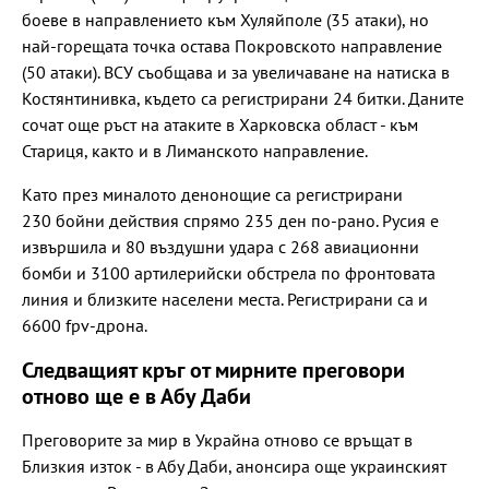
боеве в направлението към Хуляйполе (35 атаки), но
най-горещата точка остава Покровското направление
(50 атаки). ВСУ съобщава и за увеличаване на натиска в
Костянтинивка, където са регистрирани 24 битки. Даните
сочат още ръст на атаките в Харковска област - към
Стариця, както и в Лиманското направление.
Като през миналото денонощие са регистрирани
230 бойни действия спрямо 235 ден по-рано. Русия е
извършила и 80 въздушни удара с 268 авиационни
бомби и 3100 артилерийски обстрела по фронтовата
линия и близките населени места. Регистрирани са и
6600 fpv-дрона.
Следващият кръг от мирните преговори
отново ще е в Абу Даби
Преговорите за мир в Украйна отново се връщат в
Близкия изток - в Абу Даби, анонсира още украинският