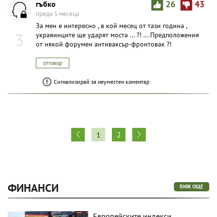
гъбко
26
43
преди 5 месеца
За мен е интересно , в кой месец от тази година ,
3
украяинците ще ударят моста ... ?! ... Предположения
от някой форумен антиваксър-фронтовак ?!
отговор
Сигнализирай за неуместен коментар
1
2
ФИНАНСИ
ВИЖ ОЩЕ
Европейските индекси