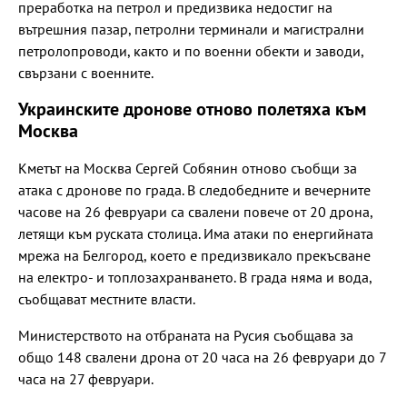
преработка на петрол и предизвика недостиг на
вътрешния пазар, петролни терминали и магистрални
петролопроводи, както и по военни обекти и заводи,
свързани с военните.
Украинските дронове отново полетяха към
Москва
Кметът на Москва Сергей Собянин отново съобщи за
атака с дронове по града. В следобедните и вечерните
часове на 26 февруари са свалени повече от 20 дрона,
летящи към руската столица. Има атаки по енергийната
мрежа на Белгород, което е предизвикало прекъсване
на електро- и топлозахранването. В града няма и вода,
съобщават местните власти.
Министерството на отбраната на Русия съобщава за
общо 148 свалени дрона от 20 часа на 26 февруари до 7
часа на 27 февруари.