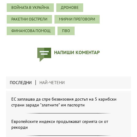
ВОЙНАТА В УКРАЙНА
ДРОНОВЕ
РАКЕТНИ ОБСТРЕЛИ
МИРНИ ПРЕГОВОРИ
ФИНАНСОВА ПОМОЩ
ПВО
НАПИШИ КОМЕНТАР
ПОСЛЕДНИ
НАЙ-ЧЕТЕНИ
ЕС заплашва да спре безвизовия достъп на 5 карибски
страни заради "златните" им паспорти
Европейските индекси продължават серията си от
рекорди