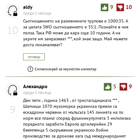
aldy
9
10
преди 5 месеца
Съотношението на разменените трупове е 1000:35. А
10
за цялата SWO съотношението е 35:1. Познайте в чия
полза. Така РФ може да кара още 10 години. А на
укрите им замразяват ***, кой знае защо. Май мъжете
доста понамаляват?
отговор
Сигнализирай за неуместен коментар
Aлexaндpo
5
9
преди 5 месеца
Ден пети , година 1463 , от тристагодишната *** ,
9
Шапчици 1070 мухоморка украинска преяли са
ескадрони червени от мъпъсъта 145 линията на по
норм все планът според фръкникупулчета 3 ингилизко
поредното заработи Европа артилерийки 29
беемпенца 5 съоръжение украинско бойни
производство за дронове хага съд международният