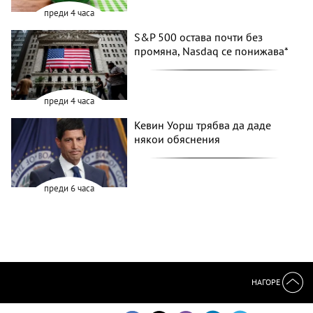
преди 4 часа
S&P 500 остава почти без
промяна, Nasdaq се понижава*
преди 4 часа
Кевин Уорш трябва да даде
някои обяснения
преди 6 часа
НАГОРЕ