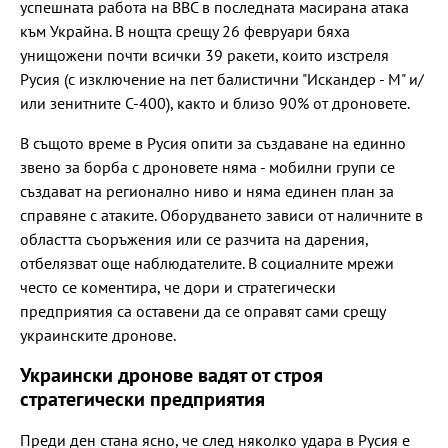
успешната работа на ВВС в последната масирана атака
към Украйна. В нощта срещу 26 февруари бяха
унищожени почти всички 39 ракети, които изстреля
Русия (с изключение на пет балистични "Искандер - М" и/
или зенитните С-400), както и близо 90% от дроновете.
В същото време в Русия опити за създаване на единно
звено за борба с дроновете няма - мобилни групи се
създават на регионално ниво и няма единен план за
справяне с атаките. Оборудването зависи от наличните в
областта съоръжения или се разчита на дарения,
отбелязват още наблюдателите. В социалните мрежи
често се коментира, че дори и стратегически
предприятия са оставени да се оправят сами срещу
украинските дронове.
Украински дронове вадят от строя
стратегически предприятия
Преди ден стана ясно, че след няколко удара в Русия е