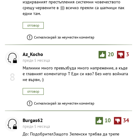
издирваният престъпления системни човечеството
срещу червените в :))) всичко преяли са шапчици пак
едни там.
отговор
Сигнализирай за неуместен коментар
Az_Kocho
20
3
преди 5 месеца
Малииии много превъзбуда много напрежение, а къде
8
е главният коментатор Т Еди си кво? Без него войната
не върви, :)
отговор
Сигнализирай за неуместен коментар
Burgas62
10
34
преди 5 месеца
До: ПодобрителЗащото Зеленски трябва да трепе