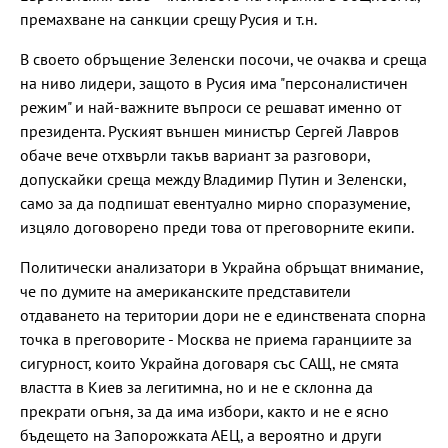
премахване на санкции срещу Русия и т.н.
В своето обръщение Зеленски посочи, че очаква и среща
на ниво лидери, защото в Русия има "персоналистичен
режим" и най-важните въпроси се решават именно от
президента. Руският външен министър Сергей Лавров
обаче вече отхвърли такъв вариант за разговори,
допускайки среща между Владимир Путин и Зеленски,
само за да подпишат евентуално мирно споразумение,
изцяло договорено преди това от преговорните екипи.
Политически анализатори в Украйна обръщат внимание,
че по думите на американските представители
отдаването на територии дори не е единствената спорна
точка в преговорите - Москва не приема гаранциите за
сигурност, които Украйна договаря със САЩ, не смята
властта в Киев за легитимна, но и не е склонна да
прекрати огъня, за да има избори, както и не е ясно
бъдещето на Запорожката АЕЦ, а вероятно и други