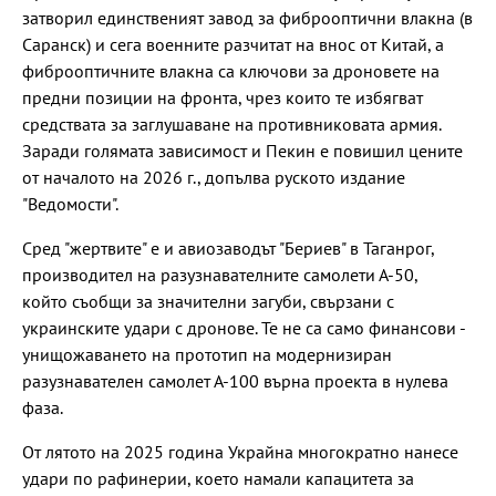
затворил единственият завод за фиброоптични влакна (в
Саранск) и сега военните разчитат на внос от Китай, а
фиброоптичните влакна са ключови за дроновете на
предни позиции на фронта, чрез които те избягват
средствата за заглушаване на противниковата армия.
Заради голямата зависимост и Пекин е повишил цените
от началото на 2026 г., допълва руското издание
"Ведомости".
Сред "жертвите" е и авиозаводът "Бериев" в Таганрог,
производител на разузнавателните самолети А-50,
който съобщи за значителни загуби, свързани с
украинските удари с дронове. Те не са само финансови -
унищожаването на прототип на модернизиран
разузнавателен самолет А-100 върна проекта в нулева
фаза.
От лятото на 2025 година Украйна многократно нанесе
удари по рафинерии, което намали капацитета за