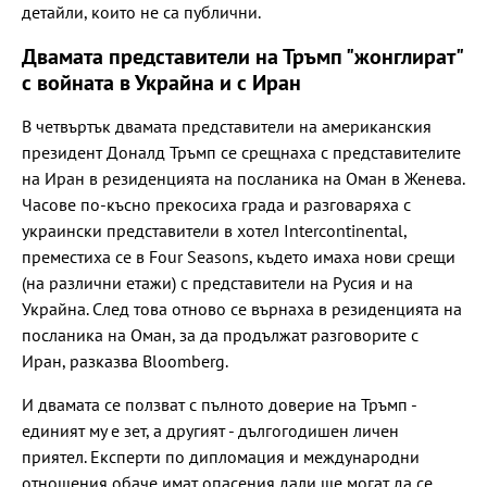
детайли, които не са публични.
Двамата представители на Тръмп "жонглират"
с войната в Украйна и с Иран
В четвъртък двамата представители на американския
президент Доналд Тръмп се срещнаха с представителите
на Иран в резиденцията на посланика на Оман в Женева.
Часове по-късно прекосиха града и разговаряха с
украински представители в хотел Intercontinental,
преместиха се в Four Seasons, където имаха нови срещи
(на различни етажи) с представители на Русия и на
Украйна. След това отново се върнаха в резиденцията на
посланика на Оман, за да продължат разговорите с
Иран, разказва Bloomberg.
И двамата се ползват с пълното доверие на Тръмп -
единият му е зет, а другият - дългогодишен личен
приятел. Експерти по дипломация и международни
отношения обаче имат опасения дали ще могат да се