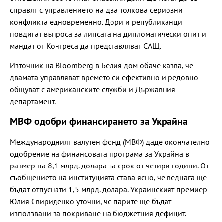
справят с управлението на два толкова сериозни
конфликта едновременно. Дори и републиканци
повдигат въпроса за липсата на дипломатически опит и
мандат от Конгреса да представляват САЩ.
Източник на Bloomberg в Белия дом обаче казва, че
двамата управляват времето си ефективно и редовно
общуват с американските служби и Държавния
департамент.
МВФ одобри финансирането за Украйна
Международният валутен фонд (МВФ) даде окончателно
одобрение на финансовата програма за Украйна в
размер на 8,1 млрд. долара за срок от четири години. От
съобщението на институцията става ясно, че веднага ще
бъдат отпуснати 1,5 млрд. долара. Украинският премиер
Юлия Свириденко уточни, че парите ще бъдат
използвани за покриване на бюджетния дефицит.