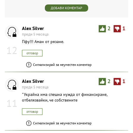
ДОБАВИ КОМЕНТАР
Alex Silver
2
1
преди 5 месеца
Пфу!!! Аман от рязане.
12
отговор
Сигнализирай за неуместен коментар
Alex Silver
2
1
преди 5 месеца
"Украйна има спешна нужда от финансиране,
11
отбелязвайки, че собствените
отговор
Сигнализирай за неуместен коментар