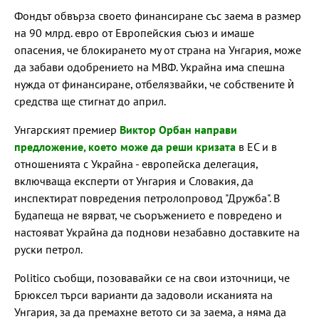
Фондът обвърза своето финансиране със заема в размер
на 90 млрд. евро от Европейския съюз и имаше
опасения, че блокирането му от страна на Унгария, може
да забави одобрението на МВФ. Украйна има спешна
нужда от финансиране, отбелязвайки, че собствените ѝ
средства ще стигнат до април.
Унгарският премиер
Виктор Орбан направи
предложение, което може да реши кризата
в ЕС и в
отношенията с Украйна - европейска делегация,
включваща експерти от Унгария и Словакия, да
инспектират повредения петролопровод "Дружба". В
Будапеща не вярват, че съоръжението е повредено и
настояват Украйна да поднови незабавно доставките на
руски петрол.
Politico съобщи, позовавайки се на свои източници, че
Брюксел търси варианти да задоволи исканията на
Унгария, за да премахне ветото си за заема, а няма да