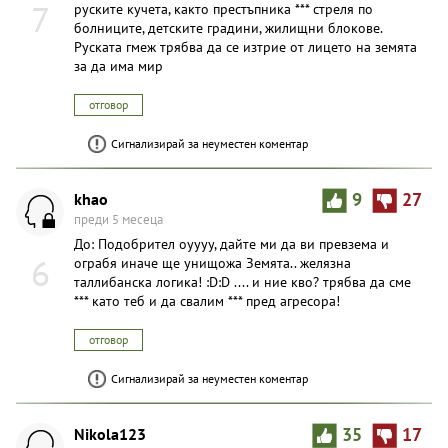
7
руските кучета, както престъпника *** стреля по
болниците, детските градини, жилищни блокове.
Руската гмеж трябва да се изтрие от лицето на земята
за да има мир
отговор
Сигнализирай за неуместен коментар
khao
9
27
преди 5 месеца
До: Подобрител оуууу, дайте ми да ви превзема и
6
ограбя иначе ще унищожа Земята.. желязна
таллибанска логика! :D:D .... и ние кво? трябва да сме
*** като теб и да свалим *** пред агресора!
отговор
Сигнализирай за неуместен коментар
Nikola123
35
17