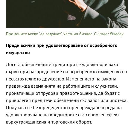
Промените може "да задушат" частния бизнес.
Снимка: Pixabay
Преди всички при удовлетворяване от осребреното
имущество
Досега обезпечените кредитори се удовлетворяваха
първи при разпределение на осребреното имущество на
несъстоятелното дружество. Изменението на закона
предвижда вземанията на работниците и служители,
произтичащи от трудови правоотношения, да бъдат с
привилегия пред тези обезпечени със залог или ипотека.
Получава се безпрецедентно пренареждане в реда на
удовлетворяване на кредиторите със сериозен ефект
върху гражданския и търговския оборот.