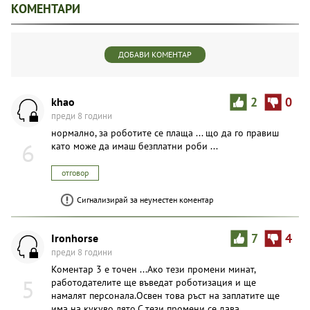
КОМЕНТАРИ
ДОБАВИ КОМЕНТАР
khao
2
0
преди 8 години
нормално, за роботите се плаща ... що да го правиш
6
като може да имаш безплатни роби ...
отговор
Сигнализирай за неуместен коментар
Ironhorse
7
4
преди 8 години
Коментар 3 е точен ...Ако тези промени минат,
5
работодателите ще въведат роботизация и ще
намалят персонала.Освен това ръст на заплатите ще
има на кукуво лято.С тези промени се дава