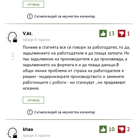
отговор
Сигнализирай за неуместен коментар
V.At.
13
1
преди 8 години
Понеже в статията все се говори за работодател, то да,
3
задължението на работодателя е да плаща заплати. Но
пък задължение на производителя е да произвежда, а
задължението на фирмата е и да плаща данъци.В
общи линии проблема от страна на работодателя е
решим - модернизирате производството и заменяте
работниците с роботи - ни стачкуват , ни предявяват
искания.
отговор
Сигнализирай за неуместен коментар
khao
10
2
преди 8 години