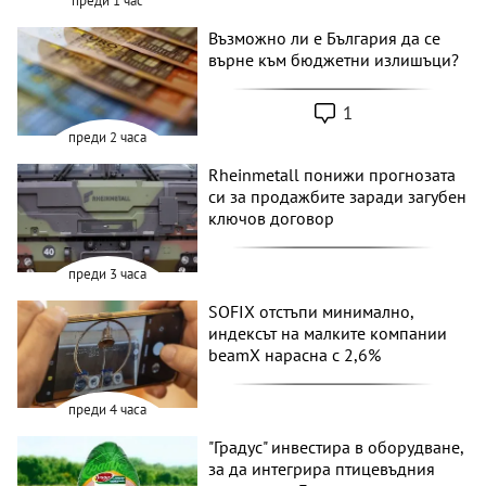
преди 1 час
Възможно ли е България да се
върне към бюджетни излишъци?
1
преди 2 часа
Rheinmetall понижи прогнозата
си за продажбите заради загубен
ключов договор
преди 3 часа
SOFIX отстъпи минимално,
индексът на малките компании
beamX нарасна с 2,6%
преди 4 часа
"Градус" инвестира в оборудване,
за да интегрира птицевъдния