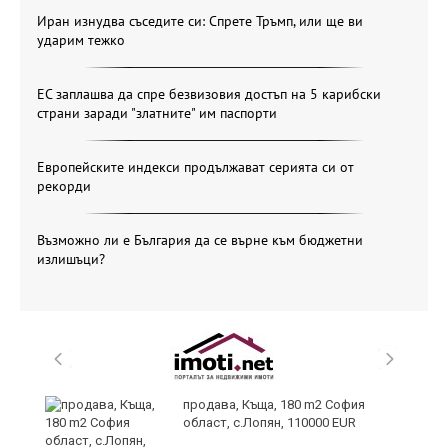
Иран изнудва съседите си: Спрете Тръмп, или ще ви
ударим тежко
ЕС заплашва да спре безвизовия достъп на 5 карибски
страни заради "златните" им паспорти
Европейските индекси продължават серията си от
рекорди
Възможно ли е България да се върне към бюджетни
излишъци?
продава, Къща, 180 m2 София
област, с.Лопян, 110000 EUR