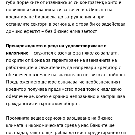
губи поръчките от италианския си контрагент, който е
повишил изискванията си за качество. Липсата на
кредитиране би довела до затруднения и при
останалите сектори в региона, а с това би се задействал
домино ефектът – без бизнес няма заетост.
Пренареждането в реда на удовлетворяване е
нелогично
– служител с вземане за няколко заплати,
покрити от Фонда за гарантиране на вземанията на
работниците и служителите, да изпревари кредитор с
обезпечено вземане на значително по-висока стойност.
Предложението де юре означава, че необезпеченият
кредитор получава предимство пред този с надлежно
обезпечение, което е крайно неправилно и застрашава
гражданския и търговския оборот.
Промяната вещае сериозно влошаване на бизнес
климата и икономическата среда у нас. Банките ще
пострадат, защото ще трябва да свият кредитирането си