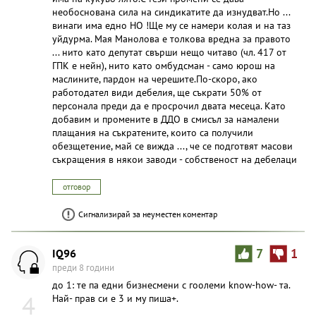
необоснована сила на синдикатите да изнудват.Но ...
винаги има едно НО !Ще му се намери колая и на таз
уйдурма. Мая Манолова е толкова вредна за правото
... нито като депутат свърши нещо читаво (чл. 417 от
ГПК е нейн), нито като омбудсман - само юрош на
маслините, пардон на черешите.По-скоро, ако
работодател види дебелия, ще съкрати 50% от
персонала преди да е просрочил двата месеца. Като
добавим и промените в ДДО в смисъл за намалени
плащания на съкратените, които са получили
обезщетение, май се вижда ..., че се подготвят масови
съкращения в някои заводи - собственост на дебелаци
отговор
Сигнализирай за неуместен коментар
IQ96
7
1
преди 8 години
до 1: те па едни бизнесмени с гоолеми know-how- та.
4
Най- прав си е 3 и му пиша+.