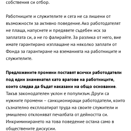
собствения си отбор.
Работниците и служителите и сега не са лишени от
възможности за активно поведение. Ако работодателят
не плаща, напуснете и предявете съдебен иск за
заплатата си, а не го фалирайте. За разлика от него, вие
имате гарантирано изплащане на няколко заплати от
Фонда за гарантиране на вземанията на работниците и
служителите.
Предложените промени поставят всички работодатели
под един знаменател като врагове на работниците,
които следва да бъдат наказани на общо основание
.
Такъв законодателен уклон е популизъм. Други са
нужните промени – санкциониращи работодатели, които
съзнателно експлоатират труда на своите служители и
умишлено отклоняват печалбата от дейността си.
Инкриминирането на това поведение остана само в
обществените дискусии.