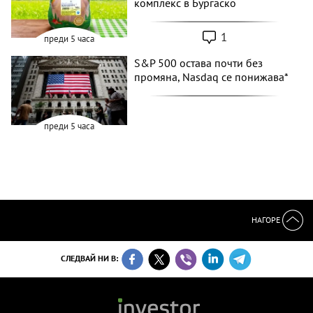
комплекс в Бургаско
1
преди 5 часа
S&P 500 остава почти без
промяна, Nasdaq се понижава*
преди 5 часа
НАГОРЕ
СЛЕДВАЙ НИ В: