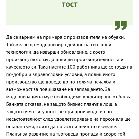
тост
Да се върнем на примера с производителя на обувки.
Той желае да модернизира дейността си с нови
технологии, да извърши обновление, с което
производството му да повиши производителността и
качеството си. Така наетите 100 работника ще се трудят в
по-добри и здравословни условия, а повишеното
производство ще доведе до по-голяма печалба и
възможност за повишаване на заплащането. За
модернизацията му е необходимо кредитиране от банка.
Банката отказва, не защото бизнес планът е лош, а
защото няма сигурност, че при производство по
несъстоятелност след удовлетворяване на персонала ще
останат суми, които да погасят и нейното вземане.
Планът за развитие на търговеца пропада и скоро той