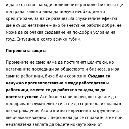
и да го оскъпят заради повишените рискове. Бизнесът ще
пострада, защото няма да получи необходимото
кредитиране, за да се развива. За служителите ефектът
ще е също негативен – ако бизнесът не работи добре, не
може да се очаква създаване на по-добри условия на
труд. Ситуация, в която всички губим.
Погрешната защита
Промените не само няма да постиганат целите си, но
негативните последици за обществото и бизнеса, а и за
самите работници, биха били сериозни.
Създава се
ненужно противопоставяне между работодател и
работници, вместо те да работят в тандем, за да
постигат успехи
. Ако бизнесът ви върви, ще търсите да
поощрявате служителите си, а не да спрете да изплащате
възнаграждения. Ако изпитвате временни затруднения,
ще очаквате заедно с персонала да се справите, а не при
неизплатена заплата да бъдете нокаутирани от