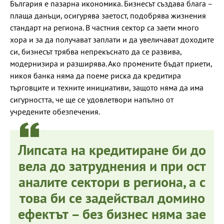
България е пазарна икономика. Бизнесът създава блага –
плаща данъци, осигурява заетост, подобрява жизнения
стандарт на региона. В частния сектор са заети много
хора и за да получават заплати и да увеличават доходите
си, бизнесът трябва непрекъснато да се развива,
модернизира и разширява. Ако промените бъдат приети,
никоя банка няма да поеме риска да кредитира
търговците и техните инициативи, защото няма да има
сигурността, че ще се удовлетвори напълно от
учредените обезпечения.
Липсата на кредитиране би до
вела до затруднения и при ост
аналите сектори в региона, а с
това би се задействал домино
ефектът – без бизнес няма зае