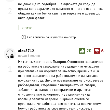
не, даже ще го подобрят ... а адвоката да ходи да
2
връща хонорара, че ако казаното от него е вярно нека
общсни как по белия свят тази мярка не е довела до
нито един фалит.
отговор
Сигнализирай за неуместен коментар
alex8712
20
6
преди 8 години
Не съм съгласен с адв. Тодоров. Основното задължение
1
на работника е свършване на зададените му задачи
при спазване на нормите за качество, време и т.н., а
основно задължение на работодателя е да заплаща
положения труд. Цялото превъзнасяне на рисковете за
работодателя, свързание с намирането на пазари,
забавени плащания от контрагенти и др. нямат
отношение към по-горното му задължение - да
изплаща заплати навреме. В крайна сметка се
предполага, че работодателя притежава повече know-
how от работника за справяне с тези рискове, в