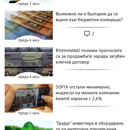
преди 3 часа
Възможно ли е България да се
върне към бюджетни излишъци?
2
преди 4 часа
Rheinmetall понижи прогнозата
си за продажбите заради загубен
ключов договор
преди 4 часа
SOFIX отстъпи минимално,
индексът на малките компании
beamX нарасна с 2,6%
преди 5 часа
"Градус" инвестира в оборудване,
за да интегрира птицевъдния