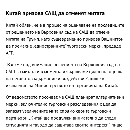
Китай призова САЩ да отменят митата
Китай обяви, че е в процес на оценяване на последиците
от решението на Върховния съд на САЩ да отмени
митата на Тръмп, като същевременно призова Вашингтон
да премахне „едностранните“ търговски мерки, предаде
AFP.
„Взехме под внимание решението на Върховния съд на
САЩ за митата и в момента извършваме цялостна оценка
на неговото съдържание и въздействие“, пише в
изявление на Министерството на търговията на Китай.
От ведомството посочват, че САЩ планират алтернативни
мерки, включително търговски разследвания с цел да
запазят увеличените мита спрямо своите търговски
партньори. „Китай ще продължи внимателно да следи
ситуацията и твърдо да защитава своите интереси“, пише