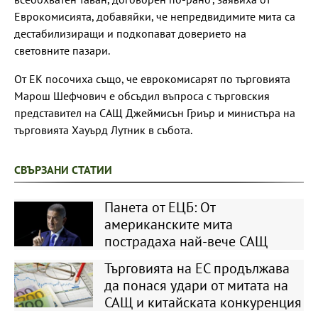
Еврокомисията, добавяйки, че непредвидимите мита са
дестабилизиращи и подкопават доверието на
световните пазари.
От ЕК посочиха също, че еврокомисарят по търговията
Марош Шефчович е обсъдил въпроса с търговския
представител на САЩ Джеймисън Гриър и министъра на
търговията Хауърд Лутник в събота.
СВЪРЗАНИ СТАТИИ
Панета от ЕЦБ: От
американските мита
пострадаха най-вече САЩ
Търговията на ЕС продължава
да понася удари от митата на
САЩ и китайската конкуренция