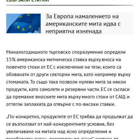
За Европа намалението на
американските мита идва с
неприятна изненада
Миналогодишното търговско споразумение определи
15% американска митническа ставка върху вноса на
повечето стоки от ЕС с изключение на тези, които са
обхванати от други секторни мита, като например върху
стоманата. То също така позволи нулеви мита за някои
продукти, като самолети и резервни части. ЕС се съгласи
да премахне вносните мита върху много стоки от САЩ и
оттегли заплахата да отвърне с по-високи ставки.
„По-конкретно, продуктите от ЕС трябва да продължат да
се възползват от най-конкурентните условия, без
увеличаване на митата над ясно определения и
всеобхватен таван, договорен по-рано“, заявиха от