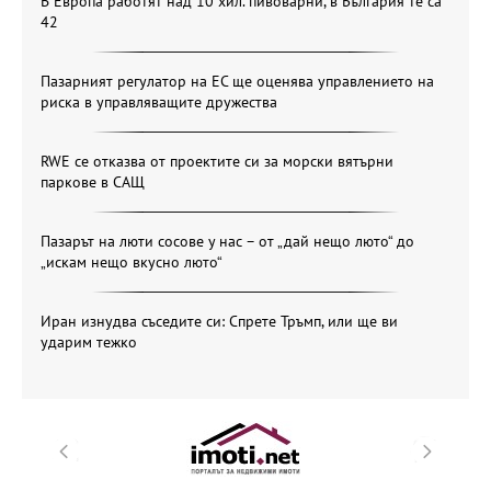
В Европа работят над 10 хил. пивоварни, в България те са
42
Пазарният регулатор на ЕС ще оценява управлението на
риска в управляващите дружества
RWE се отказва от проектите си за морски вятърни
паркове в САЩ
Пазарът на люти сосове у нас – от „дай нещо люто“ до
„искам нещо вкусно люто“
Иран изнудва съседите си: Спрете Тръмп, или ще ви
ударим тежко