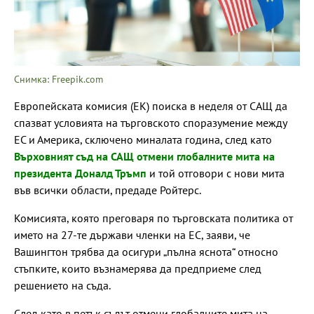
Снимка: Freepik.com
Европейската комисия (ЕК) поиска в неделя от САЩ да
спазват условията на търговското споразумение между
ЕС и Америка, сключено миналата година, след като
Върховният съд на САЩ отмени глобалните мита на
президента Доналд Тръмп
и той отговори с нови мита
във всички области, предаде Ройтерс.
Комисията, която преговаря по търговската политика от
името на 27-те държави членки на ЕС, заяви, че
Вашингтон трябва да осигури „пълна яснота“ относно
стъпките, които възнамерява да предприеме след
решението на съда.
След като в петък съдът отмени глобалните мита на