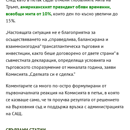
Тръмп,
американският президент обяви временни,
всеобщи мита от 10%
, които ден по-късно увеличи до
15%.
„Настоящата ситуация не е благоприятна за
осъществяването на „справедлива, балансирана и
взаимноизгодна“ трансатлантическа търговия и
инвестиции, както беше договорено от двете страни“ в
съвместната декларация, определяща условията на
търговското споразумение от миналата година, заяви
Комисията. „Сделката си е сделка.“
Коментарите са много по-остро формулирани от
първоначалната реакция на Комисията в петък, в която
се казваше само, че тя проучва резултата от решението
на Върховния съд и поддържа връзка с администрацията
на САЩ.
СВЪРЗАНИ СТАТИИ