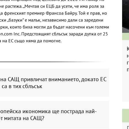
е растежа. „Мечтая си ЕЦБ да усети, че има роля за
ца френският премиер Франсоа Байру. Той е прав, но
ски „базуки“ е малък, независимо дали са заредени
ерки, които биха могли да бъдат насочени към големи
.com Inc. Предстоящият сблъсък заради дупка от 25
а на ЕС също няма да помогне.
 на САЩ привличат вниманието, докато ЕС
 са в тих сблъсък
ропейска икономика ще пострада най-
от митата на САЩ?