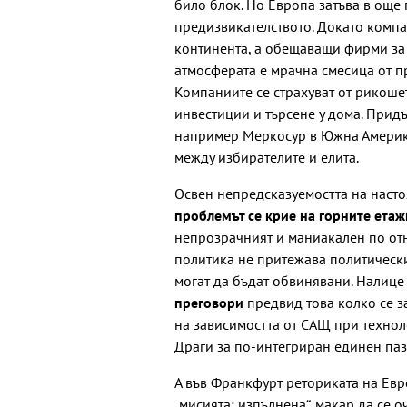
било блок. Но Европа затъва в още 
предизвикателството. Докато компа
континента, а обещаващи фирми за 
атмосферата е мрачна смесица от п
Компаниите се страхуват от рикоше
инвестиции и търсене у дома. Прид
например Меркосур в Южна Америка
между избирателите и елита.
Освен непредсказуемостта на насто
проблемът се крие на горните етаж
непрозрачният и маниакален по от
политика не притежава политическия
могат да бъдат обвинявани. Налице
преговори
предвид това колко се з
на зависимостта от САЩ при технол
Драги за по-интегриран единен паз
А във Франкфурт реториката на Евр
„мисията: изпълнена“, макар да се 