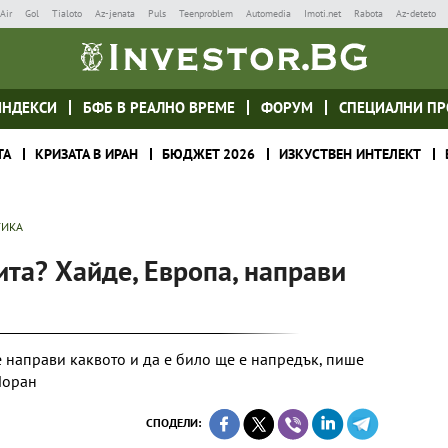
Air
Gol
Tialoto
Az-jenata
Puls
Teenproblem
Automedia
Imoti.net
Rabota
Az-deteto
ИНДЕКСИ
БФБ В РЕАЛНО ВРЕМЕ
ФОРУМ
СПЕЦИАЛНИ ПР
ТА
КРИЗАТА В ИРАН
БЮДЖЕТ 2026
ИЗКУСТВЕН ИНТЕЛЕКТ
ТИКА
та? Хайде, Европа, направи
се направи каквото и да е било ще е напредък, пише
Лоран
СПОДЕЛИ: