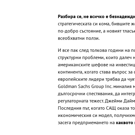
Разбира се, не всичко е безнадежд
стратегическата си кома, бившите ж
по-добро състояние, а новият тласъ
всеобхватни ползи.
И все пак след толкова години на п
структурни проблеми, които далеч н
американските шефове на инвестиц
континента, когато става въпрос за 
европейските лидери трябва да чуя
Goldman Sachs Group Inc. миналия 
дългосрочни спестявания, да интег
регулаторната тежест. Джейми Даймъ
Последния път, когато САЩ оказа т
икономическия си модел, получихме
засега предприемането на
каквото 