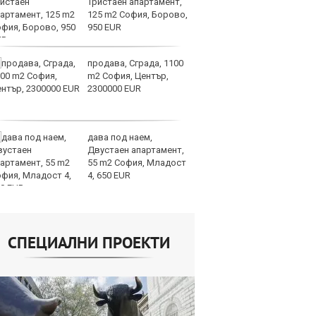
Тристаен апартамент,
ра
125 m2 София, Борово,
м
950 EUR
оп
сигурността
продава, Сграда, 1100
До
m2 София, Център,
ни
2300000 EUR
пр
ви
отслабват
дава под наем,
Ук
Двустаен апартамент,
ат
55 m2 София, Младост
та
4, 650 EUR
об
СПЕЦИАЛНИ ПРОЕКТИ