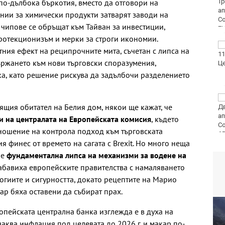
по-дълбока бъркотия, вместо да отговори на
ТВ днес (8 август)
нии за химически продукти затварят заводи на
чипове се обръщат към Тайван за инвестиции,
ротекционизъм и мерки за строги икономии.
Виц на деня - 8 август
тния ефект на реципрочните мита, съчетан с липса на
ържането към нови търговски споразумения,
, като решение рискува да задълбочи разделението
Времето във Варна на
ящия обитател на Белия дом, някои ще кажат, че
8 август 2026
и на централата на Европейската комисия
, където
ношение на контрола подход към търговската
 финес от времето на сагата с Brexit. Но много неща
 е
фундаментална липса на механизми за водене на
абавиха европейските правителства с намаляването
огиите и сигурността, докато рецептите на Марио
ар бяха оставени да събират прах.
опейската централна банка изглежда е в духа на
очаква инфлация под целевата до 2026 г. и макар по-