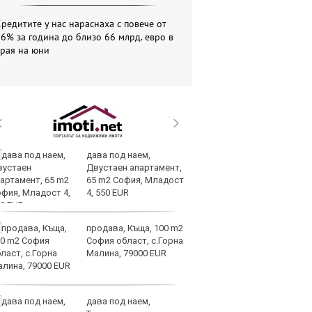
редитите у нас нараснаха с повече от
6% за година до близо 66 млрд. евро в
края на юни
дава под наем,
За
Двустаен апартамент,
на
65 m2 София, Младост
ус
4, 550 EUR
продава, Къща, 100 m2
И
София област, с.Горна
гр
Малина, 79000 EUR
Ит
ми
дава под наем,
Op