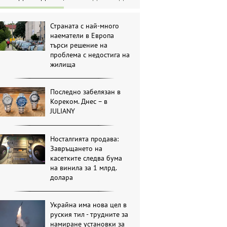
Страната с най-много
наематели в Европа
търси решение на
проблема с недостига на
жилища
Последно забелязан в
Кореком. Днес – в
JULIANY
Носталгията продава:
Завръщането на
касетките следва бума
на винила за 1 млрд.
долара
Украйна има нова цел в
руския тил - трудните за
намиране установки за