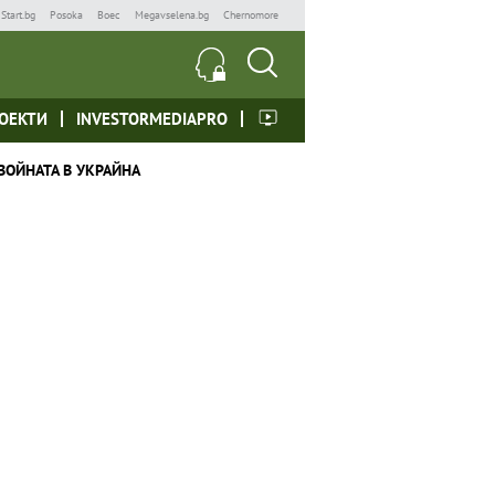
Start.bg
Posoka
Boec
Megavselena.bg
Chernomore
ОЕКТИ
INVESTORMEDIAPRO
ВОЙНАТА В УКРАЙНА