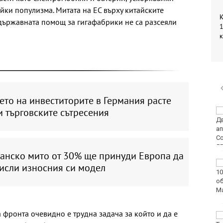
ки популизма. Митата на ЕС върху китайските
К
държавната помощ за гигафабрики не са разсеяли
1
то на инвеститорите в Германия расте
 търговските сътресения
Оранжев код за
опасни жеги в 21
области днес
анско мито от 30% ще принуди Европа да
Огнеборците са
исли износния си модел
реагирали на 150
сигнала през
последното
денонощие
 фронта очевидно е трудна задача за който и да е
Мачовете и спортът по