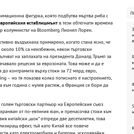
П
анимационна фигурка, която подбутва мъртва риба с
а европейския естаблишмънт
в тези обтегнати времена
З
ар колумнистът на Bloomberg Лионел Лорен.
в
ктивно въздъхнаха примирено, когато стана ясно, че
 около 10% са неизбежни, някои търговски
пълчват на заплахата на президента Доналд Тръмп за
Г
к
ачавало рецесия за еврозоната. Това може и да е
а до контрамита върху стоки за 72 млрд. евро,
ng – но тя показва колко потиснато е настроението,
Ф
а към година с нулев растеж, а Франция се бори да
т голям търговски партньор на Европейския съюз
S
ахранван от по-евтиния юан, и пренасочва стоки към
н
ия китайски „шок“ отпреди две десетилетия, това
изиращ ефект, тъй като Китай все повече
К
асти като електромобили и батерии, ускорявайки