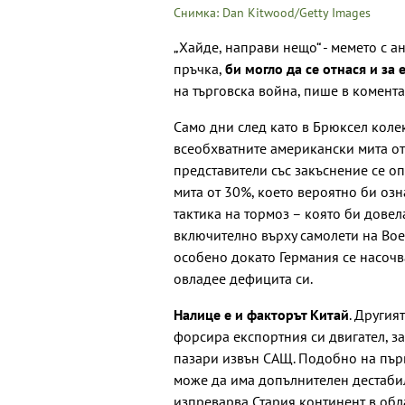
Снимка: Dan Kitwood/Getty Images
„Хайде, направи нещо“ - мемето с 
пръчка,
би могло да се отнася и з
на търговска война, пише в комент
Само дни след като в Брюксел коле
всеобхватните американски мита от
представители със закъснение се о
мита от 30%, което вероятно би озн
тактика на тормоз – която би довел
включително върху самолети на Boei
особено докато Германия се насочв
овладее дефицита си.
Налице е и факторът Китай
. Другия
форсира експортния си двигател, з
пазари извън САЩ. Подобно на първ
може да има допълнителен дестабил
изпреварва Стария континент в обл