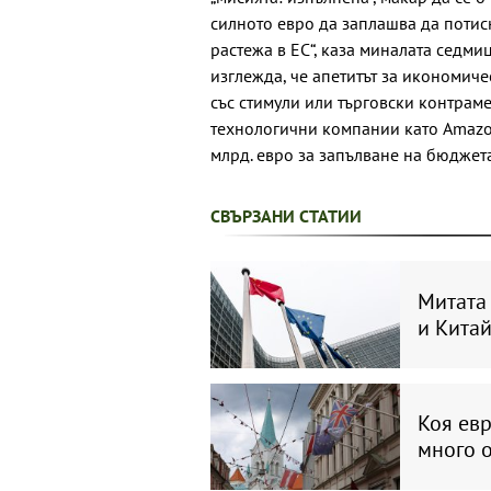
силното евро да заплашва да потисн
растежа в ЕС“, каза миналата седми
изглежда, че апетитът за икономиче
със стимули или търговски контрам
технологични компании като Amazon
млрд. евро за запълване на бюджет
СВЪРЗАНИ СТАТИИ
Митата
и Китай
Коя ев
много 