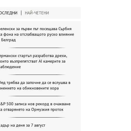
ОСЛЕДНИ
НАЙ-ЧЕТЕНИ
еленски за първи път посещава Сърбия
на фона на отслабващото руско влияние
 Белград
ермански стартъп разработва дрехи,
оито възпрепятстват AI камерите за
наблюдение
ед трябва да започне да се вслушва в
мнението на обикновените хора
&P 500 записа нов рекорд в очакване
а отварянето на Ормузкия проток
адър на деня за 7 август