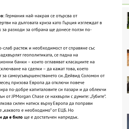
но
: Германия най-накрая се отърсва от
ертви на дълговата криза като Гърция изглеждат в
к за разходи за отбрана ще донесе ползи по-
о-слаб растеж и необходимост от справяне със
адхвърлят геополитиката, се падна на
ионни банки – които оглавяват класациите на
сключване на сделки – да кажат това, което
т за самоусъвършенстването си. Дейвид Соломон от
месец призова Европа да отключи повече
рира по-добре капиталовите си пазари и да облекчи
н от JPMorgan Chase се нахвърли с думите: „Губите“.
олкова силен натиск върху Европа да поправи
 „каквото е необходимо“ от ЕЦБ. Но
и да е било
ще е достатъчен напредък.