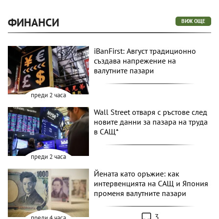
ФИНАНСИ
ВИЖ ОЩЕ
iBanFirst: Август традиционно
създава напрежение на
валутните пазари
преди 2 часа
Wall Street отваря с ръстове след
новите данни за пазара на труда
в САЩ*
преди 2 часа
Йената като оръжие: как
интервенцията на САЩ и Япония
променя валутните пазари
3
преди 4 часа