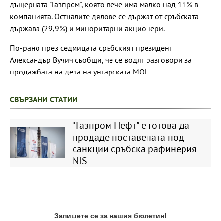
дъщерната "Газпром", която вече има малко над 11% в
компанията. Остналите дялове се държат от сръбската
държава (29,9%) и миноритарни акционери.
По-рано през седмицата сръбският президент
Александър Вучич съобщи, че се водят разговори за
продажбата на дела на унгарската MOL.
СВЪРЗАНИ СТАТИИ
"Газпром Нефт" е готова да
продаде поставената под
санкции сръбска рафинерия
NIS