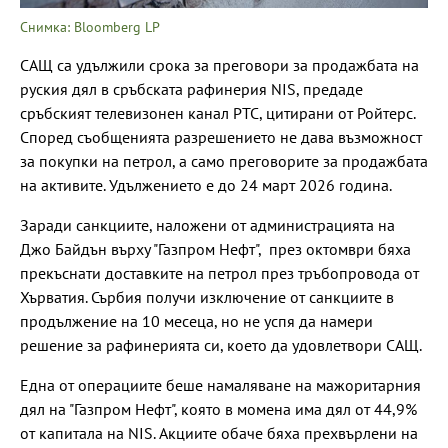
Снимка: Bloomberg LP
САЩ са удължили срока за преговори за продажбата на
руския дял в сръбската рафинерия NIS, предаде
сръбският телевизонен канал РТС, цитирани от Ройтерс.
Според съобщенията разрешението не дава възможност
за покупки на петрол, а само преговорите за продажбата
на активите. Удължението е до 24 март 2026 година.
Заради санкциите, наложени от администрацията на
Джо Байдън върху "Газпром Нефт", през октомври бяха
прекъснати доставките на петрол през тръбопровода от
Хърватия. Сърбия получи изключение от санкциите в
продължение на 10 месеца, но не успя да намери
решение за рафинерията си, което да удовлетвори САЩ.
Една от операциите беше намаляване на мажоритарния
дял на "Газпром Нефт", която в момена има дял от 44,9%
от капитала на NIS. Акциите обаче бяха прехвърлени на