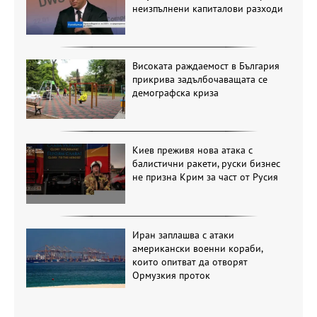
неизпълнени капиталови разходи
Високата раждаемост в България
прикрива задълбочаващата се
демографска криза
Киев преживя нова атака с
балистични ракети, руски бизнес
не призна Крим за част от Русия
Иран заплашва с атаки
американски военни кораби,
които опитват да отворят
Ормузкия проток