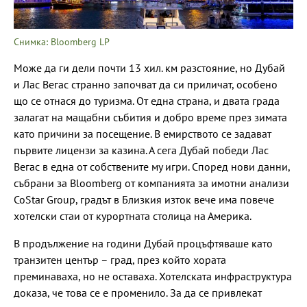
Снимка: Bloomberg LP
Може да ги дели почти 13 хил. км разстояние, но Дубай
и Лас Вегас странно започват да си приличат, особено
що се отнася до туризма. От една страна, и двата града
залагат на мащабни събития и добро време през зимата
като причини за посещение. В емирството се задават
първите лицензи за казина. А сега Дубай победи Лас
Вегас в една от собствените му игри. Според нови данни,
събрани за Bloomberg от компанията за имотни анализи
CoStar Group, градът в Близкия изток вече има повече
хотелски стаи от курортната столица на Америка.
В продължение на години Дубай процъфтяваше като
транзитен център – град, през който хората
преминаваха, но не оставаха. Хотелската инфраструктура
доказа, че това се е променило. За да се привлекат