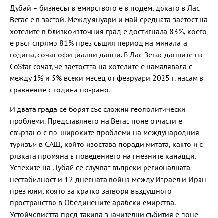
Дубай – бизнесът в емирството е в подем, докато в Лас
Вегас е в застой. Между януари и май средната заетост на
хотелите в близкоизточния град е достигнала 83%, което
е ръст спрямо 81% през същия период на миналата
година, сочат официални данни. В Лас Вегас данните на
CoStar сочат, че заетостта на хотелите е намалявала с
между 1% и 5% всеки месец от февруари 2025 г. насам в
сравнение с година по-рано.
И двата града се борят със сложни геополитически
проблеми. Представянето на Вегас поне отчасти е
свързано с по-широките проблеми на международния
туризъм в САЩ, който изостава поради митата, както и с
рязката промяна в поведението на гневните канадци.
Успехите на Дубай се случват въпреки регионалната
нестабилност и 12-дневната война между Израел и Иран
през юни, която за кратко затвори въздушното
пространство в Обединените арабски емирства.
Устойчовистта пред такива значителни събития е поне