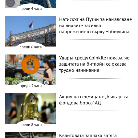
преди 4 часа
Натискът на Путин за намаляване
на лихвите засилва
напрежението върху Набиулина
преди 6 часа
Ударът срещу Coinkite показа, че
защитата на биткойн се оказва
трудно начинание
преди 7 часа
Акция на седмицата: „Българска
фондова борса“ АД
преди 8 часа
Квантовата заплаха затяга