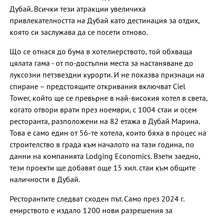
Дубай. Всички тези атракции увеличиха
привлекателността на Дубай като дестинация за отдих,
която си заслужава да се посети отново.
Що се отнася до бума в хотелиерството, той обхваща
цялата гама - от по-достъпни места за настаняване до
луксозни петзвездни курорти. И не показва признаци на
спиране – предстоящите откривания включват Ciel
Tower, който ще се превърне в най-високия хотел в света,
когато отвори врати през ноември, с 1004 стаи и осем
ресторанта, разположени на 82 етажа в Дубай Марина.
Това е само един от 56-те хотела, които бяха в процес на
строителство в града към началото на тази година, по
данни на компанията Lodging Economics. Взети заедно,
тези проекти ще добавят още 15 хил. стаи към общите
наличности в Дубай.
Ресторантите следват сходен път. Само през 2024 г.
емирството е издало 1200 нови разрешения за