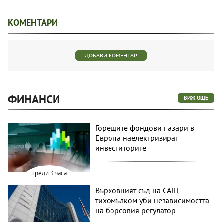
КОМЕНТАРИ
ДОБАВИ КОМЕНТАР
ФИНАНСИ
ВИЖ ОЩЕ
Горещите фондови пазари в
Европа наелектризират
инвеститорите
преди 3 часа
Върховният съд на САЩ
тихомълком уби независимостта
на борсовия регулатор