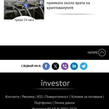
примката около врата на
криптовалутите
преди 24 часа
НАГОРЕ
СЛЕДВАЙ НИ В:
Контакти
|
Реклама
|
RSS
|
Поверителност
|
Условия за ползване
|
Портфолио
|
Лични данни
Инвестор.БГ АД © 2001-2026