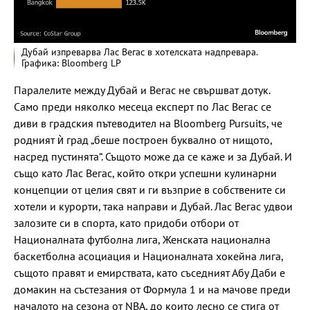
Дубай изпреварва Лас Вегас в хотелската надпревара.
Графика: Bloomberg LP
Паралелите между Дубай и Вегас не свършват дотук.
Само преди няколко месеца експерт по Лас Вегас се
диви в градския пътеводител на Bloomberg Pursuits, че
родният ѝ град „беше построен буквално от нищото,
насред пустинята“. Същото може да се каже и за Дубай. И
също като Лас Вегас, който откри успешни кулинарни
концепции от целия свят и ги възприе в собствените си
хотели и курорти, така направи и Дубай. Лас Вегас удвои
залозите си в спорта, като придоби отбори от
Националната футболна лига, Женската национална
баскетболна асоциация и Националната хокейна лига,
същото правят и емирствата, като съседният Абу Даби е
домакин на състезания от Формула 1 и на мачове преди
началото на сезона от NBA, до които лесно се стига от