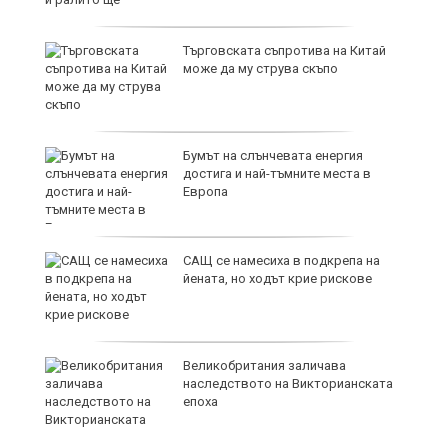
6
Търговската съпротива на Китай
може да му струва скъпо
6
Бумът на слънчевата енергия
достига и най-тъмните места в
Европа
4
САЩ се намесиха в подкрепа на
йената, но ходът крие рискове
4
Великобритания заличава
наследството на Викторианската
епоха