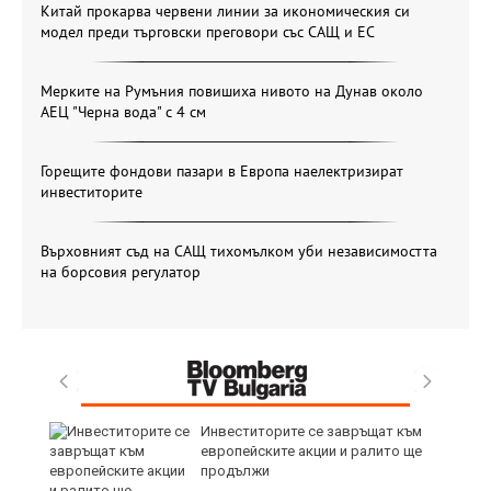
Китай прокарва червени линии за икономическия си
модел преди търговски преговори със САЩ и ЕС
Мерките на Румъния повишиха нивото на Дунав около
АЕЦ "Черна вода" с 4 см
Горещите фондови пазари в Европа наелектризират
инвеститорите
Върховният съд на САЩ тихомълком уби независимостта
на борсовия регулатор
8
Инвеститорите се завръщат към
европейските акции и ралито ще
продължи