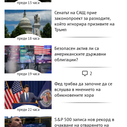
преди 13 часа
Сенатът на САЩ прие
законопроект за разходите,
който игнорира призивите на
Тръмп
преди 18 часа
Безопасен актив ли са
американските държавни
облигации?
2
преди 19 часа
Фед трябва да започне да се
вслушва в мнението на
обикновените хора
преди 22 часа
S&P 500 записа нов рекорд в
очакване на отварянето на