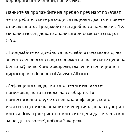
корпоративните отчети, пише CNBC.
Данните за продажбите на дребно през март показват,
че потребителските разходи са паднали два пъти повече
от очакваното. Продажбите на дребно са намалели с 1%
миналия месец, докато анализатори очакваха спад от
0,5%.
„Продажбите на дребно са по-слаби от очакваното, но
значителен дял от спада се дължи на по-ниските цени на
бензина“, пише Крис Закарели, главен инвестиционен
директор в Independent Advisor Alliance.
„Инфлацията спада, тъй като цените на газа се
понижават, но това може да се обърне. По-
притеснителното е, че основната инфлация, която
изключва цените на храните и енергията, остава упорито
висока. Това крие риск по-високите цени да се задържат
за по-дълго време“, добавя Закарели.