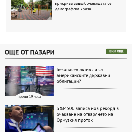
прикрива задълбочаващата се
демографска криза
ОЩЕ ОТ ПАЗАРИ
ВИЖ ОЩЕ
Безопасен актив ли са
американските държавни
облигации?
преди 19 часа
S&P 500 записа нов рекорд в
очакване на отварянето на
Ормузкия проток