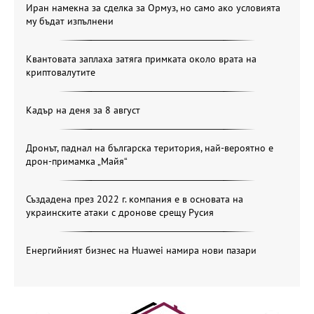
Иран намекна за сделка за Ормуз, но само ако условията
му бъдат изпълнени
Квантовата заплаха затяга примката около врата на
криптовалутите
Кадър на деня за 8 август
Дронът, паднал на българска територия, най-вероятно е
дрон-примамка „Майя“
Създадена през 2022 г. компания е в основата на
украинските атаки с дронове срещу Русия
Енергийният бизнес на Huawei намира нови пазари