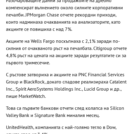
Разочароващите данни за продажбите на дребно
компенсират вълнението около силните корпоративни
печалби. JPMorgan Chase отчете рекордни приходи,
които надминаха очакванията на анализаторите, като
акциите се повишиха с над 7%.
Акциите на Wells Fargo поскъпнаха с 2,1% заради по-
силния от очакваното ръст на печалбата. Citigroup отчете
4,8% ръст на цената на акциите заради резултатите си за
първото тримесечие.
С ръстове затвориха и акциите на PNC Financial Services
Group и BlackRock, докато спадове реализираха Catalent
Inc., Spirit AeroSystems Holdings Inc., Lucid Group и др.,
пише MarketWatch.
Това са първите банкови отчети след колапса на Silicon
Valley Bank и Signature Bank миналия месец.
UnitedHealth, компанията с най-голямо тегло в Dow,