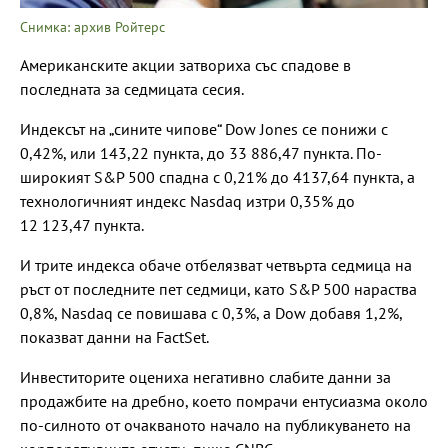
Снимка: архив Ройтерс
Американските акции затвориха със спадове в
последната за седмицата сесия.
Индексът на „сините чипове“ Dow Jones се понижи с
0,42%, или 143,22 пункта, до 33 886,47 пункта. По-
широкият S&P 500 спадна с 0,21% до 4137,64 пункта, а
технологичният индекс Nasdaq изтри 0,35% до
12 123,47 пункта.
И трите индекса обаче отбелязват четвърта седмица на
ръст от последните пет седмици, като S&P 500 нараства
0,8%, Nasdaq се повишава с 0,3%, а Dow добавя 1,2%,
показват данни на FactSet.
Инвеститорите оцениха негативно слабите данни за
продажбите на дребно, което помрачи ентусиазма около
по-силното от очакваното начало на публикуването на