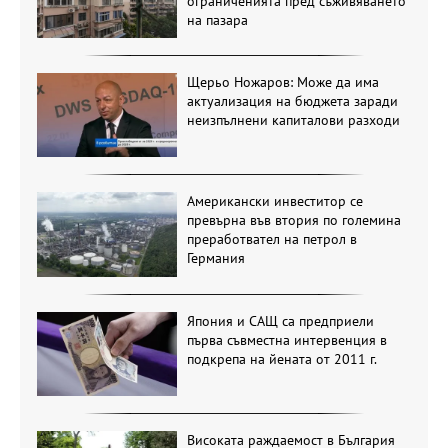
ограниченията пред съживяването
на пазара
Щерьо Ножаров: Може да има
актуализация на бюджета заради
неизпълнени капиталови разходи
Американски инвеститор се
превърна във втория по големина
преработвател на петрол в
Германия
Япония и САЩ са предприели
първа съвместна интервенция в
подкрепа на йената от 2011 г.
Високата раждаемост в България