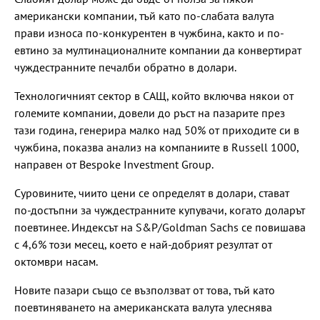
американски компании, тъй като по-слабата валута
прави износа по-конкурентен в чужбина, както и по-
евтино за мултинационалните компании да конвертират
чуждестранните печалби обратно в долари.
Технологичният сектор в САЩ, който включва някои от
големите компании, довели до ръст на пазарите през
тази година, генерира малко над 50% от приходите си в
чужбина, показва анализ на компаниите в Russell 1000,
направен от Bespoke Investment Group.
Суровините, чиито цени се определят в долари, стават
по-достъпни за чуждестранните купувачи, когато доларът
поевтинее. Индексът на S&P/Goldman Sachs се повишава
с 4,6% този месец, което е най-добрият резултат от
октомври насам.
Новите пазари също се възползват от това, тъй като
поевтиняването на американската валута улеснява