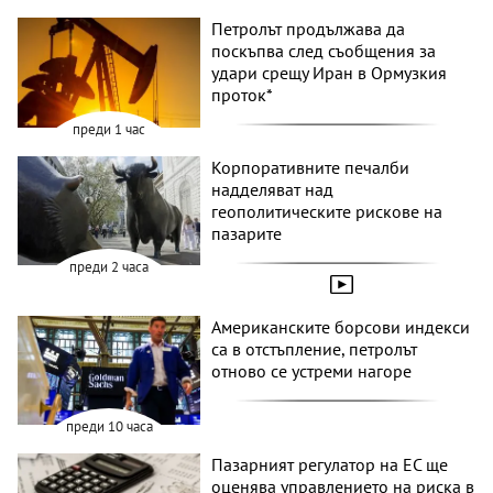
Петролът продължава да
поскъпва след съобщения за
удари срещу Иран в Ормузкия
проток*
преди 1 час
Корпоративните печалби
надделяват над
геополитическите рискове на
пазарите
преди 2 часа
Американските борсови индекси
са в отстъпление, петролът
отново се устреми нагоре
преди 10 часа
Пазарният регулатор на ЕС ще
оценява управлението на риска в