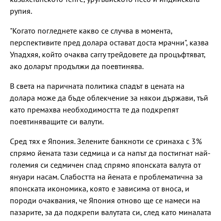
рупия.
"Когато погледнете какво се случва в момента,
перспективите пред долара остават доста мрачни", казва
Упадхяя, който очаква carry трейдовете да процъфтяват,
ако доларът продължи да поевтинява.
В света на паричната политика спадът в цената на
долара може да бъде облекчение за някои държави, тъй
като премахва необходимостта те да подкрепят
поевтиняващите си валути.
Сред тях е Япония. Зелените банкноти се сринаха с 3%
спрямо йената тази седмица и са напът да постигнат най-
големия си седмичен спад спрямо японската валута от
януари насам. Слабостта на йената е проблематична за
японската икономика, която е зависима от вноса, и
породи очаквания, че Япония отново ще се намеси на
пазарите, за да подкрепи валутата си, след като миналата