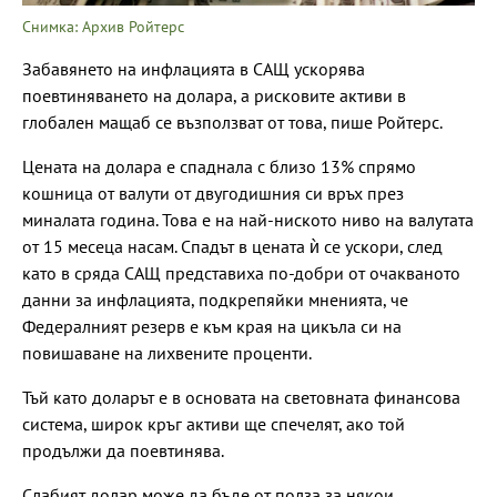
Снимка: Архив Ройтерс
Забавянето на инфлацията в САЩ ускорява
поевтиняването на долара, а рисковите активи в
глобален мащаб се възползват от това, пише Ройтерс.
Цената на долара е спаднала с близо 13% спрямо
кошница от валути от двугодишния си връх през
миналата година. Това е на най-ниското ниво на валутата
от 15 месеца насам. Спадът в цената ѝ се ускори, след
като в сряда САЩ представиха по-добри от очакваното
данни за инфлацията, подкрепяйки мненията, че
Федералният резерв е към края на цикъла си на
повишаване на лихвените проценти.
Тъй като доларът е в основата на световната финансова
система, широк кръг активи ще спечелят, ако той
продължи да поевтинява.
Слабият долар може да бъде от полза за някои