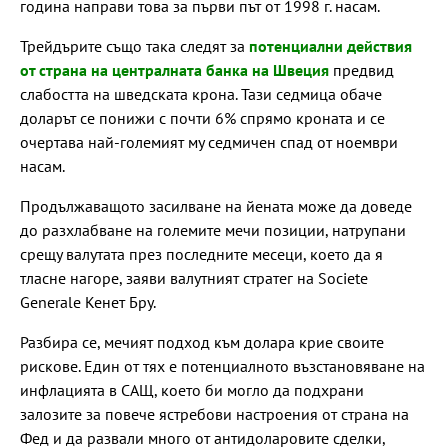
година направи това за първи път от 1998 г. насам.
Трейдърите също така следят за
потенциални действия
от страна на централната банка на Швеция
предвид
слабостта на шведската крона. Тази седмица обаче
доларът се понижи с почти 6% спрямо кроната и се
очертава най-големият му седмичен спад от ноември
насам.
Продължаващото засилване на йената може да доведе
до разхлабване на големите мечи позиции, натрупани
срещу валутата през последните месеци, което да я
тласне нагоре, заяви валутният стратег на Societe
Generale Кенет Бру.
Разбира се, мечият подход към долара крие своите
рискове. Един от тях е потенциалното възстановяване на
инфлацията в САЩ, което би могло да подхрани
залозите за повече ястребови настроения от страна на
Фед и да развали много от антидоларовите сделки,