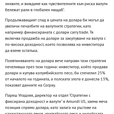
лихвите, и виждаме как чувствителните към риска валути
бележат рали в глобален мащаб".
Продължаващият спад в цената на долара би могъл да
увеличи печалбите на валутните стратегии, като
например финансираната с долари carry trade. Тя
включва продажба на долари за закупуване на валута с
по-висока доходност, което позволява на инвеститора
да вземе остатъка.
Поевтиняването на долара вече направи тази стратегия
печеливша през тази година: инвеститор, който продава
долари и купува колумбийското песо, би спечелил 25%
от началото на годината, а полската злота е донесла 13%,
показват данните на Corpay.
Пареш Упадхяя, директор на отдел "Стратегии с
фиксирана доходност и валути" в Amundi US, заема меча
позиция спрямо долара, като залага на ръстове на
казахстанското тенге, уругвайското песо и индийската