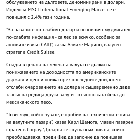
обслужването на дълговете, деноминирани в долари.
Индексът MSCI International Emerging Market се е
повишил с 2,4% тази година.
"За пазарите по-слабият долар и основният му двигател -
по-слабата инфлация - са лек за всичко, особено за
активите извън САЩ", казва Алвизе Марино, валутен
стратег в Credit Suisse.
Спадът в цената на зелената валута се дължи на
понижаването на доходността по американските
държавни ценни книжа през последните дни, което
отслаби очарованието на долара и същевременно даде
тласък на редица други валути - от японската йена до
мексиканското песо.
"Този звук, който чувате, е пробив на техническите нива
на валутните пазари", казва Карл Шамота, главен пазарен
стратег в Corpay. "Доларът се спуска към нивата, които
преобладаваха, преди Фед да започне да повишава