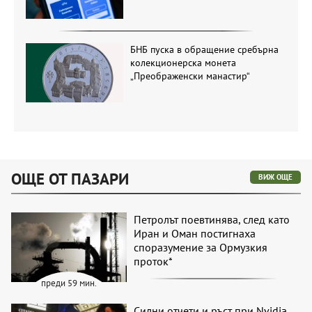
БНБ пуска в обращение сребърна
колекционерска монета
„Преображенски манастир“
ОЩЕ ОТ ПАЗАРИ
ВИЖ ОЩЕ
Петролът поевтинява, след като
Иран и Оман постигнаха
споразумение за Ормузкия
проток*
преди 59 мин.
Силни отчети и ръст при Nvidia