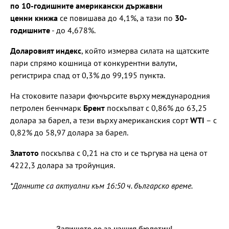
по 10-годишните американски държавни
ценни книжа
се повишава до 4,1%, а тази по
30-
годишните
- до 4,678%.
Доларовият индекс
, който измерва силата на щатските
пари спрямо кошница от конкурентни валути,
регистрира спад от 0,3% до 99,195 пункта.
На стоковите пазари фючърсите върху международния
петролен бенчмарк
Брент
поскъпват с 0,86% до 63,25
долара за барел, а тези върху американския сорт
WTI
– с
0,82% до 58,97 долара за барел.
Златото
поскъпва с 0,21 на сто и се търгува на цена от
4222,3 долара за тройунция.
*Данните са актуални към 16:50 ч. българско време.