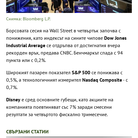
Снимка: Bloomberg L.P.
Борсовата сесия на Wall Street в четвъртък започва с
понижения, като индексът на сините чипове
Dow Jones
Industrial Average
се отдръпва от достигнатия вчера
рекорден връх, предава CNBC. Бенчмаркът спада с 94
пункта или с 0,2%.
Широкият пазарен показател
S&P 500
се понижава с
0,5%, а технологичният измерител
Nasdaq Composite
- с
0,7%.
Disney
е сред основните губещи, като акциите на
компанията поевтиняват със 7% заради смесени
резултати за четвъртото фискално тримесечие.
СВЪРЗАНИ СТАТИИ