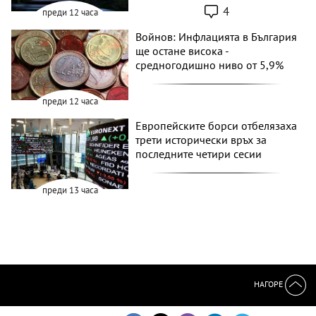
4
преди 12 часа
Войнов: Инфлацията в България
ще остане висока -
средногодишно ниво от 5,9%
преди 12 часа
Европейските борси отбелязаха
трети исторически връх за
последните четири сесии
преди 13 часа
НАГОРЕ