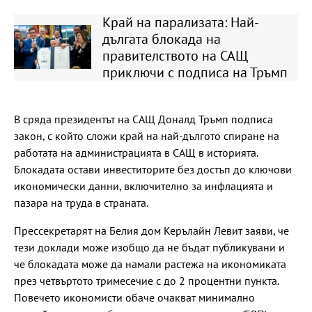
Край на парализата: Най-
дългата блокада на
правителството на САЩ
приключи с подписа на Тръмп
В сряда президентът на САЩ Доналд Тръмп подписа
закон, с който сложи край на най-дългото спиране на
работата на администрацията в САЩ в историята.
Блокадата остави инвеститорите без достъп до ключови
икономически данни, включително за инфлацията и
пазара на труда в страната.
Прессекретарят на Белия дом Керълайн Левит заяви, че
тези доклади може изобщо да не бъдат публикувани и
че блокадата може да намали растежа на икономиката
през четвъртото тримесечие с до 2 процентни пункта.
Повечето икономисти обаче очакват минимално