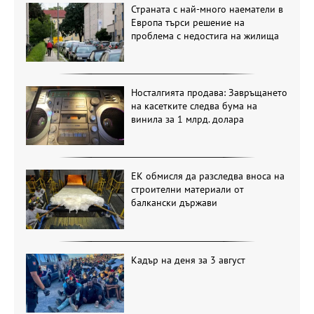
Страната с най-много наематели в
Европа търси решение на
проблема с недостига на жилища
Носталгията продава: Завръщането
на касетките следва бума на
винила за 1 млрд. долара
ЕК обмисля да разследва вноса на
строителни материали от
балкански държави
Кадър на деня за 3 август