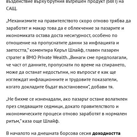
въздействие върху брутния вътрешен продукт (БВП) на
САЩ.
„Механизмите на правителството скоро отново трябва да
заработят и макар това да е облекчение за пазарите и
икономиката остава доста несигурност, особено по
отношение на пропуснатите данни за инфлацията и
заетостта,“ коментира Керъл Шлайф, главен пазарен
стратег в BMO Private Wealth. „Винаги сме предполагали,
че част от данните, пропуснати по време на спирането,
може да останат недостъпни, но въпросът е как ще
изглеждат инфлационните и трудовите показатели,
когато докладите бъдат възстановени“, добави тя.
„Не бихме се изненадали, ако пазарът остане волатилен
през следващите седмици, докато правителството и
икономическите процеси отново заработят в нормален
ритъм,“ каза още Шлайф.
В началото на днешната борсова сесия
доходността