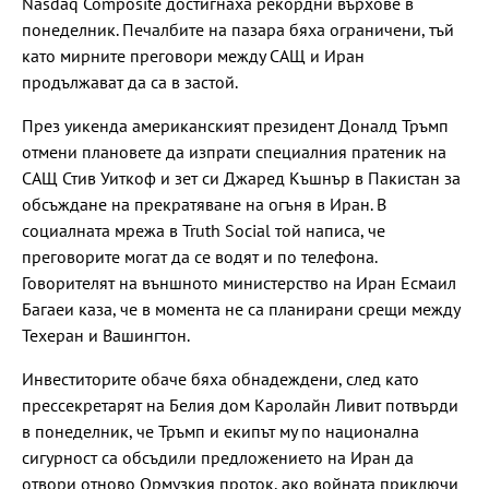
Nasdaq Composite достигнаха рекордни върхове в
понеделник. Печалбите на пазара бяха ограничени, тъй
като мирните преговори между САЩ и Иран
продължават да са в застой.
През уикенда американският президент Доналд Тръмп
отмени плановете да изпрати специалния пратеник на
САЩ Стив Уиткоф и зет си Джаред Къшнър в Пакистан за
обсъждане на прекратяване на огъня в Иран. В
социалната мрежа в Truth Social той написа, че
преговорите могат да се водят и по телефона.
Говорителят на външното министерство на Иран Есмаил
Багаеи каза, че в момента не са планирани срещи между
Техеран и Вашингтон.
Инвеститорите обаче бяха обнадеждени, след като
прессекретарят на Белия дом Каролайн Ливит потвърди
в понеделник, че Тръмп и екипът му по национална
сигурност са обсъдили предложението на Иран да
отвори отново Ормузкия проток, ако войната приключи