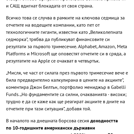
и САЩ вдигнат блокадата от своя страна.
Всичко това се случва в рамките на ключова седмица за
отчетите на водещите компании, като пет от
технологичните гиганти, известни като „Великолепната
седморка“, трябва да публикуват финансовите си
резултати за първото тримесечие. Alphabet, Amazon, Meta
Platforms и Microsoft ще оповестят отчетите си в сряда, а
резултатите на Apple се очакват в четвъртък.
„Мисля, че част от силата през първото тримесечие вече е
била предварително калкулирана в цените на акциите“,
коментира Джон Белтън, портфолио мениджър в Gabelli
Funds. „Но фундаментите са силни, очакванията - високи;
трудно е да се каже как ще реагират акциите в дните на
отчетите при тази ситуация“, добавя той.
В началото на днешната борсова сесия
доходността
по 10-годишните американски държавни