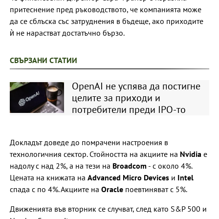
притеснение пред ръководството, че компанията може
да се сблъска със затруднения в бъдеще, ако приходите
ѝ не нарастват достатъчно бързо.
СВЪРЗАНИ СТАТИИ
OpenAI не успява да постигне
целите за приходи и
потребители преди IPO-то
Докладът доведе до помрачени настроения в
технологичния сектор. Стойността на акциите на
Nvidia
е
надолу с над 2%, а на тези на
Broadcom
- с около 4%.
Цената на книжата на
Advanced Micro Devices
и
Intel
спада с по 4%. Акциите на
Oracle
поевтиняват с 5%.
Движенията във вторник се случват, след като S&P 500 и