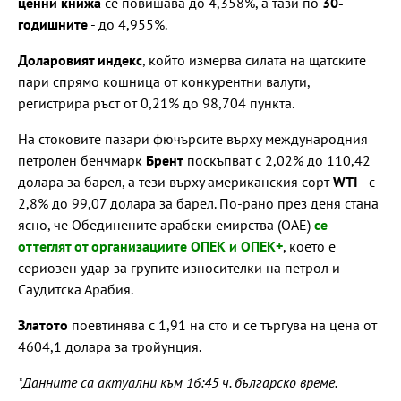
ценни книжа
се повишава до 4,358%, а тази по
30-
годишните
- до 4,955%.
Доларовият индекс
, който измерва силата на щатските
пари спрямо кошница от конкурентни валути,
регистрира ръст от 0,21% до 98,704 пункта.
На стоковите пазари фючърсите върху международния
петролен бенчмарк
Брент
поскъпват с 2,02% до 110,42
долара за барел, а тези върху американския сорт
WTI
- с
2,8% до 99,07 долара за барел. По-рано през деня стана
ясно, че Обединените арабски емирства (ОАЕ)
се
оттеглят от организациите ОПЕК и ОПЕК+
, което е
сериозен удар за групите износителки на петрол и
Саудитска Арабия.
Златото
поевтинява с 1,91 на сто и се търгува на цена от
4604,1 долара за тройунция.
*Данните са актуални към 16:45 ч. българско време.