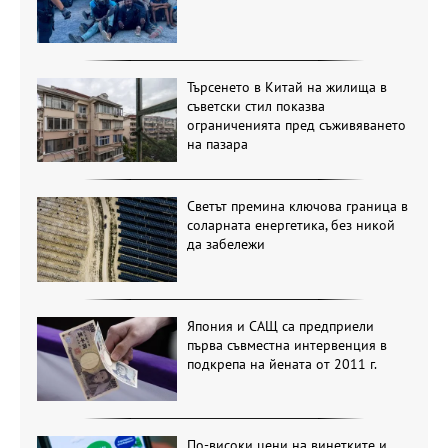
Търсенето в Китай на жилища в
съветски стил показва
ограниченията пред съживяването
на пазара
Светът премина ключова граница в
соларната енергетика, без никой
да забележи
Япония и САЩ са предприели
първа съвместна интервенция в
подкрепа на йената от 2011 г.
По-високи цени на винетките и