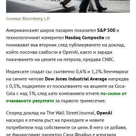
Снимка: Bloomberg L.P.
Американският широк пазарен показател
S&P 500
и
технологичният измерител
Nasdaq Composite
се
понижават във вторник след публикуването на доклад,
който посочва слабости в OpenAI, както и заради
покачването на цените на петрола, предава CNBC.
Индексите спадат със съответно 0,6% и 1,2%. Бенчмаркът
на сините чипове
Dow Jones Industrial Average
напредва
с 0,3%, подкрепен от поскъпването на акциите на Coca-
Cola с над 5%, след като компанията отчете
по-силни от
очакваното резултати
за първото тримесечие.
Според доклад на The Wall Street Journal,
OpenAI
наскоро е отчела ръст на приходите и новите
потребители под собствените си цели. В него се добавя,
че финансовият директор Сара Фрайър е изразила