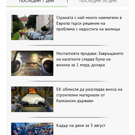
ПОСЛЕДНИ 7 ДНИ
ПОСЛЕДНИ 30 ДНИ
Страната с най-много наематели в
Европа търси решение на
проблема с недостига на жилища
Носталгията продава: Завръщането
на касетките следва бума на
винила за 1 млрд. долара
ЕК обмисля да разследва вноса на
строителни материали от
балкански държави
Кадър на деня за 3 август