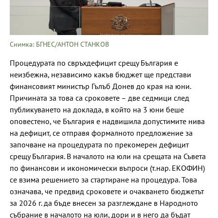
Снимка: БГНЕС/АНТОН СТАНКОВ
Процедурата по свръхдефицит срещу България е
неизбежна, независимо какъв бюджет ще представи
финансовият министър Гълъб Донев до края на юни.
Причината за това са сроковете – две седмици след
публикуването на доклада, в който на 3 юни беше
оповестено, че България е надвишила допустимите нива
на дефицит, се отправя формалното предложение за
започване на процедурата по прекомерен дефицит
срещу България. В началото на юли на срещата на Съвета
по финансови и икономически въпроси (т.нар. ЕКОФИН)
се взима решението за стартиране на процедура. Това
означава, че предвид сроковете и очакването бюджетът
за 2026 г. да бъде внесен за разглеждане в Народното
събрание в началото на юли, дори и в него да бъдат