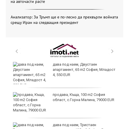
на авточасти расте
Анализатор: За Тръмп ще е по-лесно да прехвърли войната
срещу Иран на следващия президент
и
дава под наем, Двустаен
апартамент, 65 m2 София, Младост
4, 550 EUR
и
продава, Къща, 100 m2 София
област, с.Горна Малина, 79000 EUR
дава под наем, Тристаен