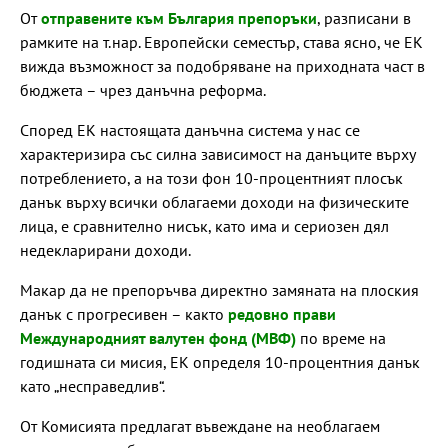
От
отправените към България препоръки
, разписани в
рамките на т.нар. Европейски семестър, става ясно, че ЕК
вижда възможност за подобряване на приходната част в
бюджета – чрез данъчна реформа.
Според ЕК настоящата данъчна система у нас се
характеризира със силна зависимост на данъците върху
потреблението, а на този фон 10-процентният плосък
данък върху всички облагаеми доходи на физическите
лица, е сравнително нисък, като има и сериозен дял
недекларирани доходи.
Макар да не препоръчва директно замяната на плоския
данък с прогресивен – както
редовно прави
Международният валутен фонд (МВФ)
по време на
годишната си мисия, ЕК определя 10-процентния данък
като „несправедлив“.
От Комисията предлагат въвеждане на необлагаем