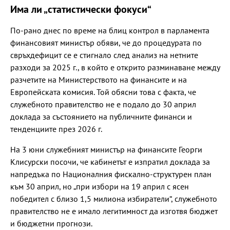
Има ли „статистически фокуси“
По-рано днес по време на блиц контрол в парламента
финансовият министър обяви, че до процедурата по
свръхдефицит се е стигнало след анализ на нетните
разходи за 2025 г., в който е открито разминаване между
разчетите на Министерството на финансите и на
Европейската комисия. Той обясни това с факта, че
служебното правителство не е подало до 30 април
доклада за състоянието на публичните финанси и
тенденциите през 2026 г.
На 3 юни служебният министър на финансите Георги
Клисурски посочи, че кабинетът е изпратил доклада за
напредъка по Националния фискално-структурен план
към 30 април, но „при избори на 19 април с ясен
победител с близо 1,5 милиона избиратели“, служебното
правителство не е имало легитимност да изготвя бюджет
и бюджетни прогнози.