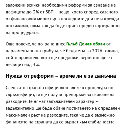
заложени всички необходими реформи за свиване на
дефицита до 3% от БВП – нещо, което според казаното
от финансовия министър в последните дни не изглежда
постижимо, няма как да бъде приет преди стартирането
на процедурата.
Още повече, че по-рано днес
Гълъб Донев обяви
от
парламентарната трибуна, че бюджетът за 2026 година,
който правителството ще предложи, вероятно ще е с
дефицит над 3%.
Нужда от реформи – време ли е за данъчна
След като страната официално влезе в процедура по
свръхдефицит, тя ще получи препоръки за свиване на
разходите. Те нямат задължителен характер –
задължително ще бъде обаче постигането на определен
максимален ръст на разходите, така че да е възможно
финансите на страната да се върнат към стабилността.