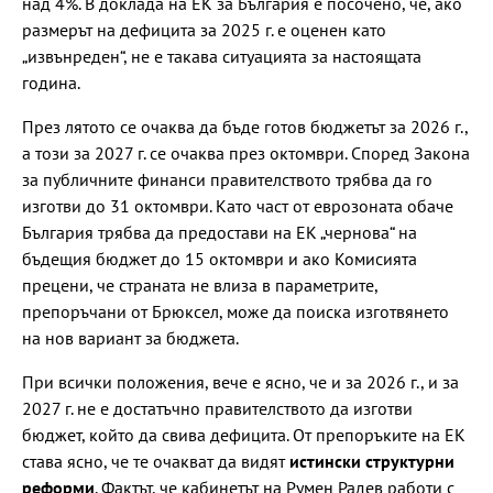
над 4%. В доклада на ЕК за България е посочено, че, ако
размерът на дефицита за 2025 г. е оценен като
„извънреден“, не е такава ситуацията за настоящата
година.
През лятото се очаква да бъде готов бюджетът за 2026 г.,
а този за 2027 г. се очаква през октомври. Според Закона
за публичните финанси правителството трябва да го
изготви до 31 октомври. Като част от еврозоната обаче
България трябва да предостави на ЕК „чернова“ на
бъдещия бюджет до 15 октомври и ако Комисията
прецени, че страната не влиза в параметрите,
препоръчани от Брюксел, може да поиска изготвянето
на нов вариант за бюджета.
При всички положения, вече е ясно, че и за 2026 г., и за
2027 г. не е достатъчно правителството да изготви
бюджет, който да свива дефицита. От препоръките на ЕК
става ясно, че те очакват да видят
истински структурни
реформи
. Фактът, че кабинетът на Румен Радев работи с