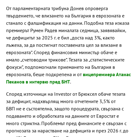
От парламентарната трибуна Донев опроверга
твърдението, че влизането на България в еврозоната е
станало с фалшификация на данни. Подобна теза изказа
премиерът Румен Радев миналата седмица, заявявайки,
че дефицитът за 2025 г. е бил „доста над 3%, както
лъжеха, за да постигнат поставената цел за влизане в
еврозоната“. Според финансовия министър обаче е
имало „счетоводни трикове“. Тезата за „статистическите
фокуси“, подпомогнали приемането на България в
еврозоната, беше подкрепена и от
вицепремиера Атанас
Пеканов в интервю пред БНТ
.
Според източници на Investor от Брюксел обаче тезата
за дефицит, надхвърлящ много отчетените 3,5% от
БВП не е състоятелна, защото процедурата, свързана с
подаването и обработката на данните от Евростат е
много стриктна. Проблемът пред финансите е свързан с
прогнозата за нарастване на дефицита и през 2026 г. до