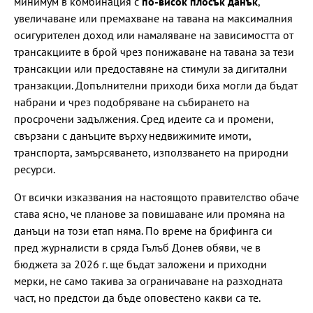
минимум в комбинация с
по-висок плосък данък
,
увеличаване или премахване на тавана на максималния
осигурителен доход или намаляване на зависимостта от
трансакциите в брой чрез понижаване на тавана за тези
трансакции или предоставяне на стимули за дигитални
транзакции. Допълнителни приходи биха могли да бъдат
набрани и чрез подобряване на събирането на
просрочени задължения. Сред идеите са и промени,
свързани с данъците върху недвижимите имоти,
транспорта, замърсяването, използването на природни
ресурси.
От всички изказвания на настоящото правителство обаче
става ясно, че планове за повишаване или промяна на
данъци на този етап няма. По време на брифинга си
пред журналисти в сряда Гълъб Донев обяви, че в
бюджета за 2026 г. ще бъдат заложени и приходни
мерки, не само такива за ограничаване на разходната
част, но предстои да бъде оповестено какви са те.