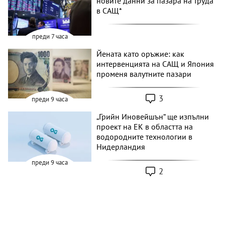
Wall Street отваря с ръстове след
новите данни за пазара на труда
в САЩ*
преди 7 часа
Йената като оръжие: как
интервенцията на САЩ и Япония
променя валутните пазари
3
преди 9 часа
„Грийн Иновейшън“ ще изпълни
проект на ЕК в областта на
водородните технологии в
Нидерландия
преди 9 часа
2