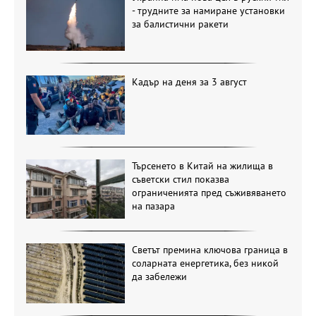
Украйна има нова цел в руския тил
- трудните за намиране установки
за балистични ракети
Кадър на деня за 3 август
Търсенето в Китай на жилища в
съветски стил показва
ограниченията пред съживяването
на пазара
Светът премина ключова граница в
соларната енергетика, без никой
да забележи