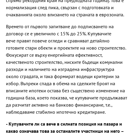
спрямо рекордния край на предходната година). Това е
нормализация след пика, свързан с подготовката и
очакванията около влизането на страната в еврозоната.
Времето от първото запитване до подписването на
договор се е увеличило с 15% до 25%. Купувачите
вече правят повече огледи и сравняват детайлно
готовите стари обекти и проектите на ново строителство.
Фокусират се върху енергийната ефективност,
качественото строителство, ниските бъдещи комунални
разходи и наличието на изградена инфраструктура
около сградата, и така формират водещи критерии за
избор. Въпреки спада в обема на сделките броят на
вписаните ипотеки остава без съществено изменение на
годишна база, което показва, че купувачите продължават
да разчитат активно на банково финансиране, т.е.,
наблюдаваме стабилно ипотечно кредитиране.
- Купувачите ли са вече в силната позиция на пазара и
какво означава това за останалите участници на него –