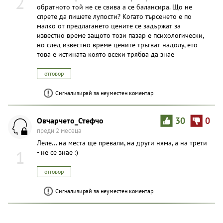
2
обратното той не се свива а се балансира. Що не
спрете да пишете лупости? Когато търсенето е по
малко от предлагането цените се задържат за
известно време защото този пазар е психологически,
но след известно време цените тръгват надолу, ето
това е истината която всеки трябва да знае
отговор
Сигнализирай за неуместен коментар
Овчарчето_Стефчо
30
0
преди 2 месеца
Леле... на места ще превали, на други няма, а на трети
1
- не се знае :)
отговор
Сигнализирай за неуместен коментар