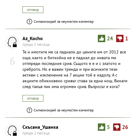
отговор
Сигнализирай за неуместен коментар
Az_Kocho
24
1
преди 2 месеца
Те и имотите ме са паднали до цените им от 2012 все
6
още, както и биткойна не е паднал до нивата ми
отппреди последния срив. Същото е е и с златото и
среброто. Но е важен тренда и при всичките тези
активи с изключение на 7 акции той е надолу. А с
акциите обикновено сривът става за една нощ. Винаги
след такъв пик има огромен срив. Въпросът е кога?
отговор
Сигнализирай за неуместен коментар
Скъсана_Ушанка
5
26
преди 2 месеца