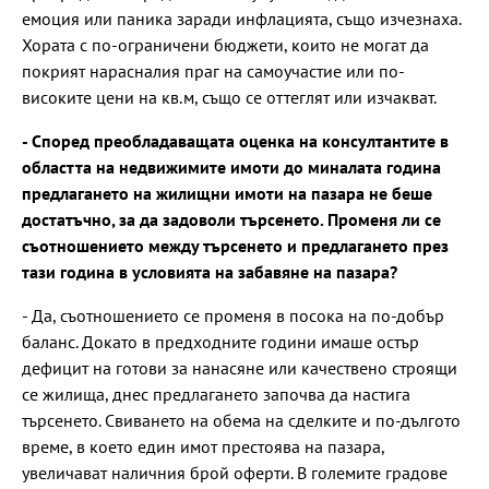
емоция или паника заради инфлацията, също изчезнаха.
Хората с по-ограничени бюджети, които не могат да
покрият нарасналия праг на самоучастие или по-
високите цени на кв.м, също се оттеглят или изчакват.
- Според преобладаващата оценка на консултантите в
областта на недвижимите имоти до миналата година
предлагането на жилищни имоти на пазара не беше
достатъчно, за да задоволи търсенето. Променя ли се
съотношението между търсенето и предлагането през
тази година в условията на забавяне на пазара?
- Да, съотношението се променя в посока на по-добър
баланс. Докато в предходните години имаше остър
дефицит на готови за нанасяне или качествено строящи
се жилища, днес предлагането започва да настига
търсенето. Свиването на обема на сделките и по-дългото
време, в което един имот престоява на пазара,
увеличават наличния брой оферти. В големите градове