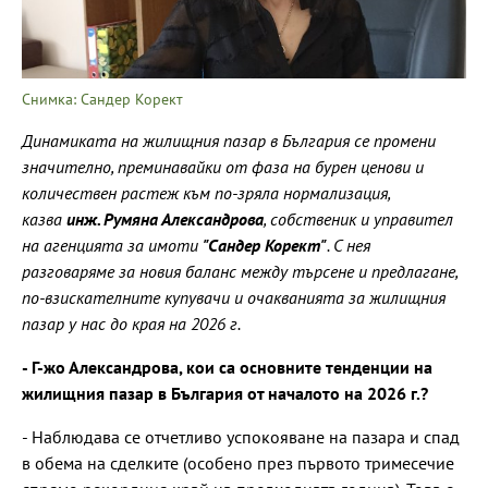
Снимка: Сандер Корект
Динамиката на жилищния пазар в България се промени
значително, преминавайки от фаза на бурен ценови и
количествен растеж към по-зряла нормализация,
казва
инж. Румяна Александрова
, собственик и управител
на агенцията за имоти
"Сандер Корект"
. С нея
разговаряме за новия баланс между търсене и предлагане,
по-взискателните купувачи и очакванията за жилищния
пазар у нас до края на 2026 г.
- Г-жо Александрова, кои са основните тенденции на
жилищния пазар в България от началото на 2026 г.?
- Наблюдава се отчетливо успокояване на пазара и спад
в обема на сделките (особено през първото тримесечие