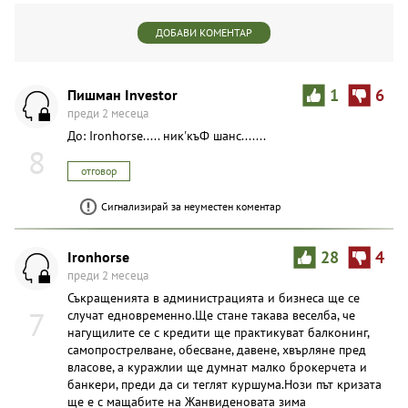
ДОБАВИ КОМЕНТАР
Пишман Investor
1
6
преди 2 месеца
До: Ironhorse..... ник'къФ шанс.......
8
отговор
Сигнализирай за неуместен коментар
Ironhorse
28
4
преди 2 месеца
Съкращенията в администрацията и бизнеса ще се
7
случат едновременно.Ще стане такава веселба, че
нагущилите се с кредити ще практикуват балконинг,
самопрострелване, обесване, давене, хвърляне пред
власове, а куражлии ще думнат малко брокерчета и
банкери, преди да си теглят куршума.Нози път кризата
ще е с мащабите на Жанвиденовата зима