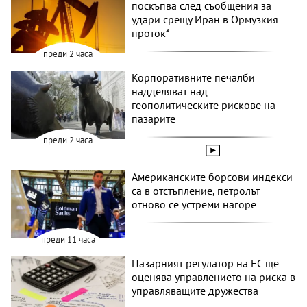
поскъпва след съобщения за
удари срещу Иран в Ормузкия
проток*
преди 2 часа
Корпоративните печалби
надделяват над
геополитическите рискове на
пазарите
преди 2 часа
Американските борсови индекси
са в отстъпление, петролът
отново се устреми нагоре
преди 11 часа
Пазарният регулатор на ЕС ще
оценява управлението на риска в
управляващите дружества