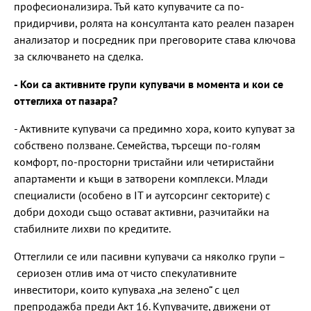
професионализира. Тъй като купувачите са по-
придирчиви, ролята на консултанта като реален пазарен
анализатор и посредник при преговорите става ключова
за сключването на сделка.
- Кои са активните групи купувачи в момента и кои се
оттеглиха от пазара?
- Активните купувачи са предимно хора, които купуват за
собствено ползване. Семейства, търсещи по-голям
комфорт, по-просторни тристайни или четиристайни
апартаменти и къщи в затворени комплекси. Млади
специалисти (особено в IT и аутсорсинг секторите) с
добри доходи също остават активни, разчитайки на
стабилните лихви по кредитите.
Оттеглили се или пасивни купувачи са няколко групи –
сериозен отлив има от чисто спекулативните
инвеститори, които купуваха „на зелено“ с цел
препродажба преди Акт 16. Купувачите, движени от