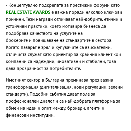
- Концептуално подкрепата за престижни форуми като
REAL ESTATE AWARDS
е важна поради няколко ключови
причини. Тези награди отличават най-добрите, етични и
устойчиви практики, което мотивира бизнеса да
подобрява качеството на услугите на
брокерите и повишаване на стандартите в сектора.
Когато пазарът е зрял и купувачите са взискателни,
отличията служат като ориентир за крайния клиент кои
компании са надеждни, иновативни и стабилни, това
дава прозрачност за потребителите.
Имотният сектор в България преминава през важна
трансформация (дигитализация, нови регулации, зелени
стандарти). Подобни събития дават поле за
професионален диалог и са най-добрата платформа за
обмен на идеи и опит между, брокери, агенти и
финансови институции.