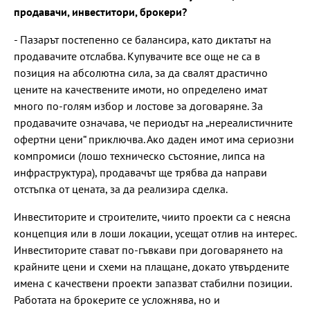
продавачи, инвеститори, брокери?
- Пазарът постепенно се балансира, като диктатът на
продавачите отслабва. Купувачите все още не са в
позиция на абсолютна сила, за да свалят драстично
цените на качествените имоти, но определено имат
много по-голям избор и лостове за договаряне. За
продавачите означава, че периодът на „нереалистичните
офертни цени“ приключва. Ако даден имот има сериозни
компромиси (лошо техническо състояние, липса на
инфраструктура), продавачът ще трябва да направи
отстъпка от цената, за да реализира сделка.
Инвеститорите и строителите, чиито проекти са с неясна
концепция или в лоши локации, усещат отлив на интерес.
Инвеститорите стават по-гъвкави при договарянето на
крайните цени и схеми на плащане, докато утвърдените
имена с качествени проекти запазват стабилни позиции.
Работата на брокерите се усложнява, но и