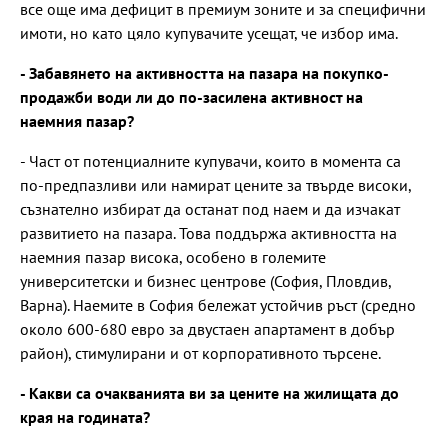
все още има дефицит в премиум зоните и за специфични
имоти, но като цяло купувачите усещат, че избор има.
- Забавянето на активността на пазара на покупко-
продажби води ли до по-засилена активност на
наемния пазар?
- Част от потенциалните купувачи, които в момента са
по-предпазливи или намират цените за твърде високи,
съзнателно избират да останат под наем и да изчакат
развитието на пазара. Това поддържа активността на
наемния пазар висока, особено в големите
университетски и бизнес центрове (София, Пловдив,
Варна). Наемите в София бележат устойчив ръст (средно
около 600-680 евро за двустаен апартамент в добър
район), стимулирани и от корпоративното търсене.
- Какви са очакванията ви за цените на жилищата до
края на годината?