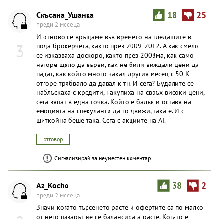
Скъсана_Ушанка
18
25
преди 2 месеца
И отново се връщаме във времето на гледащите в
3
пода брокерчета, както през 2009-2012. А как смело
се изказваха доскоро, както през 2008ма, как само
нагоре щяло да върви, как не били виждали цени да
падат, как който много чакал другия месец с 50 К
отгоре трябвало да давал к тн. И сега? Будалите се
наблъскаха с кредити, накупиха на свръх високи цени,
сега зяпат в една точка. Който е балък и оставя на
емоцията на спекуланти да го движи, така е. И с
шиткойна беше така. Сега с акциите на AI.
отговор
Сигнализирай за неуместен коментар
Az_Kocho
38
2
преди 2 месеца
Значи когато търсенето расте и офертите са по малко
от него пазарът не се балансира а расте. Когато е