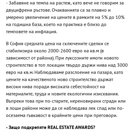
- Забавяне на темпа на растеж, като вече не говорим за
двуцифрени ръстове. Очакванията са за плавно и
умерено увеличение на цените в рамките на 5% до 10%
на годишна база, което на практика е близо до
темповете на инфлация.
В София средната цена на сключените сделки се
стабилизира около 2000-2600 евро на кв.м (в
зависимост от района). При луксозните имоти новото
строителство в топ локации твърдо държи нива над 3000
евро на кв.м. Наблюдаваме разслоение на пазара, като
цените на качественото ново строителство държат
високи нива поради високата себестойност на
материалите, труда и новите екологични изисквания.
Въпреки това при по-старите, нереновирани сгради или
в лоши райони може да се наблюдава лек спад или по-
осезаема гъвкавост в крайните цени при преговори.
- Защо подкрепяте REAL ESTATE AWARDS?