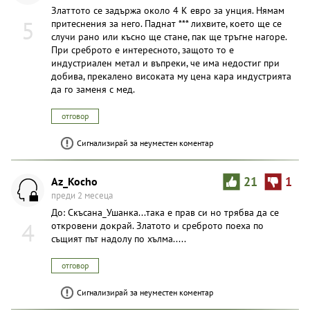
Златтото се задържа около 4 К евро за унция. Нямам
5
притеснения за него. Паднат *** лихвите, което ще се
случи рано или късно ще стане, пак ще тръгне нагоре.
При среброто е интересното, защото то е
индустриален метал и въпреки, че има недостиг при
добива, прекалено високата му цена кара индустрията
да го заменя с мед.
отговор
Сигнализирай за неуместен коментар
Az_Kocho
21
1
преди 2 месеца
До: Скъсана_Ушанка...така е прав си но трябва да се
4
откровени докрай. Златото и среброто поеха по
същият път надолу по хълма.....
отговор
Сигнализирай за неуместен коментар