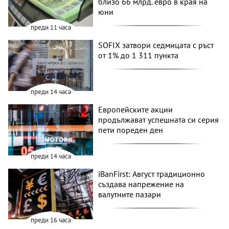
близо 66 млрд. евро в края на
юни
преди 11 часа
SOFIX затвори седмицата с ръст
от 1% до 1 311 пункта
преди 14 часа
Европейските акции
продължават успешната си серия
пети пореден ден
преди 14 часа
iBanFirst: Август традиционно
създава напрежение на
валутните пазари
преди 16 часа