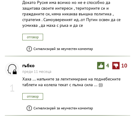
Докато Русия има всичко но не е способно да
защитава своите интереси , териториите си и
гражданите си, няма никаква външна политика ,
стратегия . Самоувереният ид..от Путин освен да се
усмихва , да маха с ръка и да се
отговор
Сигнализирай за неуместен коментар
гъбко
4
10
преди 11 месеца
Хаха ... напъните за легитимиране на поднебесните
1
таблети на колела текат с пълна сила ... :)))
отговор
Сигнализирай за неуместен коментар