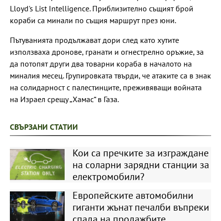
Lloyd's List Intelligence. Приблизително същият брой
кораби са минали по същия маршрут през юни.
Пътуванията продължават дори след като хутите
използваха дронове, гранати и огнестрелно оръжие, за
да потопят други два товарни кораба в началото на
миналия месец. Групировката твърди, че атаките са в знак
на солидарност с палестинците, преживяващи войната
на Израел срещу „Хамас“ в Газа.
СВЪРЗАНИ СТАТИИ
Кои са пречките за изграждане
на соларни зарядни станции за
електромобили?
Европейските автомобилни
гиганти жънат печалби въпреки
спада на продажбите