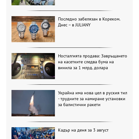
Последно забелязан в Кореком.
Днес – в JULIANY
Носталгията продава: Завръщането
на касетките следва бума на
винила за 1 млрд. долара
Украйна има нова цел в руския тил
- трудните за намиране установки
за балистични ракети
Кадър на деня за 3 август