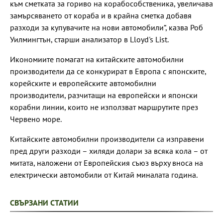
към сметката за гориво на корабособственика, увеличава
замърсяването от кораба и в крайна сметка добавя
разходи за купувачите на нови автомобили“, казва Роб
Уилмингтън, старши анализатор в Lloyd's List.
Икономиите помагат на китайските автомобилни
производители да се конкурират в Европа с японските,
корейските и европейските автомобилни
производители, разчитащи на европейски и японски
корабни линии, които не използват маршрутите през
Червено море.
Китайските автомобилни производители са изправени
пред други разходи – хиляди долари за всяка кола – от
митата, наложени от Европейския съюз върху вноса на
електрически автомобили от Китай миналата година.
СВЪРЗАНИ СТАТИИ