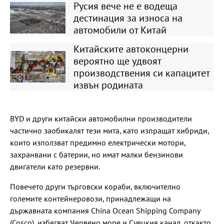
Русия вече не е водеща
дестинация за износа на
автомобили от Китай
Китайските автоконцерни
вероятно ще удвоят
производствения си капацитет
извън родината
BYD и други китайски автомобилни производители
частично заобикалят тези мита, като изпращат хибриди,
които използват предимно електрически мотори,
захранвани с батерии, но имат малки бензинови
двигатели като резервни.
Повечето други търговски кораби, включително
големите контейнеровози, принадлежащи на
държавната компания China Ocean Shipping Company
(Cosco), избягват Червено море и Суецкия канал, откакто