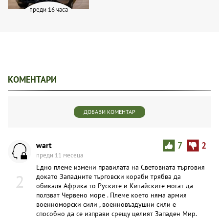
преди 16 часа
КОМЕНТАРИ
ДОБАВИ КОМЕНТАР
wart
7
2
преди 11 месеца
Едно племе измени правилата на Световната търговия
2
докато Западните търговски кораби трябва да
обикаля Африка то Руските и Китайските могат да
ползват Червено море . Племе което няма армия
военноморски сили , военновъздушни сили е
способно да се изправи срещу целият Западен Мир.