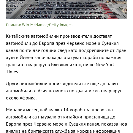
Снимка: Win McNamee/Getty Images
Китайските автомобилни производители доставят
автомобили до Европа през Червено море и Суецкия
канал почти две години след като подкрепяните от Иран
хути в Йемен започнаха да атакуват кораби по важния
транзитен маршрут в Близкия изток, пише New York
Times.
Други автомобилни производители все още доставят
автомобили от Азия по много по-дълъг и скъп маршрут
около Африка.
Миналия месец най-малко 14 кораба за превоз на
автомобили са пътували от китайски пристанища до
Европа през Червено море и Суецкия канал, показва нов
анализ на британската служба за морска информация