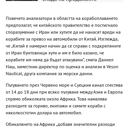
Повечето анализатори в областта на корабоплаването
предполагат, че китайското правителство е постигнало
споразумение с Иран или хутите да не нанасят вреди на
корабите за превоз на автомобили от Китай. Изглежда,
че „Китай е намерил начин да се справи с подкрепяните
от Иран бунтовници хути и им е било казано, че
корабите им няма да бъдат атакувани“, смята Даниел
Наш, заместник-директор по оценка и анализи в Veson
Nautical, друга компания за морски данни.
Пътуването през Червено море и Суецкия канал спестява
от 14 до 18 дни при всяко пътуване между Азия и Европа
спрямо обиколката около Африка. Това намалява
разходите за гориво, екипажи и самите кораби с
няколкостотин долара на автомобил.
Обикалянето на Африка „добавя значителни разходи