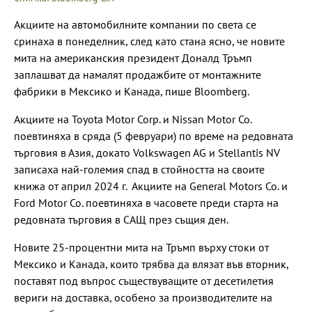
Акциите на автомобилните компании по света се
сринаха в понеделник, след като стана ясно, че новите
мита на американския президент Доналд Тръмп
заплашват да намалят продажбите от монтажните
фабрики в Мексико и Канада, пише Bloomberg.
Акциите на Toyota Motor Corp. и Nissan Motor Co.
поевтиняха в сряда (5 февруари) по време на редовната
търговия в Азия, докато Volkswagen AG и Stellantis NV
записаха най-големия спад в стойността на своите
книжа от април 2024 г. Акциите на General Motors Co. и
Ford Motor Co. поевтиняха в часовете преди старта на
редовната търговия в САЩ през същия ден.
Новите 25-процентни мита на Тръмп върху стоки от
Мексико и Канада, които трябва да влязат във вторник,
поставят под въпрос съществуващите от десетилетия
вериги на доставка, особено за производителите на