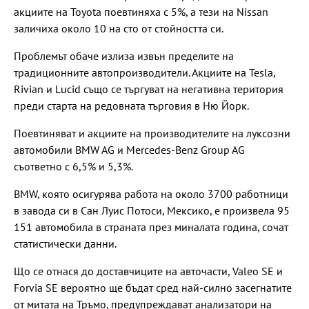
акциите на Toyota поевтиняха с 5%, а тези на Nissan
заличиха около 10 на сто от стойността си.
Проблемът обаче излиза извън пределите на
традиционните автопроизводители. Акциите на Tesla,
Rivian и Lucid също се търгуват на негативна територия
преди старта на редовната търговия в Ню Йорк.
Поевтиняват и акциите на производителите на луксозни
автомобили BMW AG и Mercedes-Benz Group AG
съответно с 6,5% и 5,3%.
BMW, която осигурява работа на около 3700 работници
в завода си в Сан Луис Потоси, Мексико, е произвела 95
151 автомобила в страната през миналата година, сочат
статистически данни.
Що се отнася до доставчиците на авточасти, Valeo SE и
Forvia SE вероятно ще бъдат сред най-силно засегнатите
от митата на Тръмо, предупреждават анализатори на