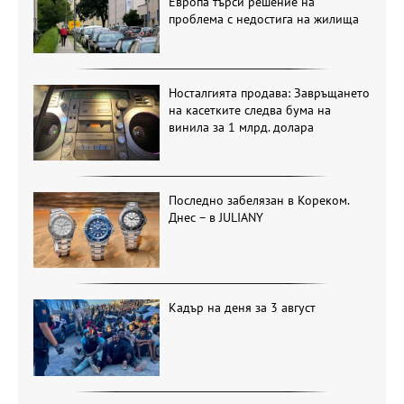
Европа търси решение на
проблема с недостига на жилища
Носталгията продава: Завръщането
на касетките следва бума на
винила за 1 млрд. долара
Последно забелязан в Кореком.
Днес – в JULIANY
Кадър на деня за 3 август