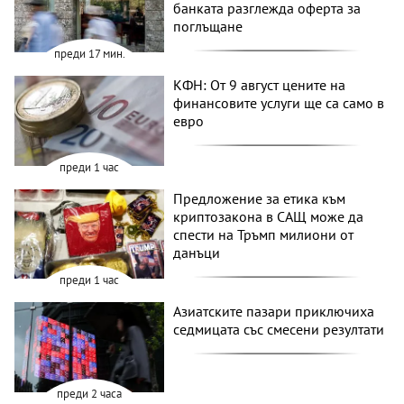
банката разглежда оферта за
поглъщане
преди 17 мин.
КФН: От 9 август цените на
финансовите услуги ще са само в
евро
преди 1 час
Предложение за етика към
криптозакона в САЩ може да
спести на Тръмп милиони от
данъци
преди 1 час
Азиатските пазари приключиха
седмицата със смесени резултати
преди 2 часа