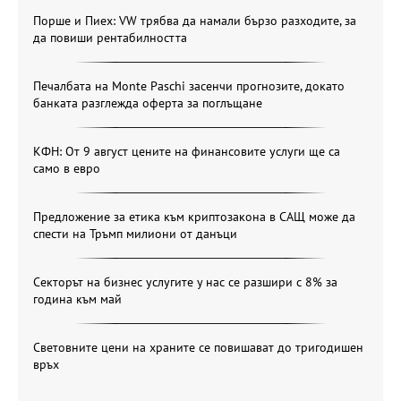
Порше и Пиех: VW трябва да намали бързо разходите, за
да повиши рентабилността
Печалбата на Monte Paschi засенчи прогнозите, докато
банката разглежда оферта за поглъщане
КФН: От 9 август цените на финансовите услуги ще са
само в евро
Предложение за етика към криптозакона в САЩ може да
спести на Тръмп милиони от данъци
Секторът на бизнес услугите у нас се разшири с 8% за
година към май
Световните цени на храните се повишават до тригодишен
връх