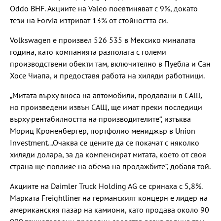
Oddo BHF. Акциите на Valeo поевтиняват с 9%, докато
тези на Forvia изтриват 13% от стойността си.
Volkswagen е произвел 526 535 в Мексико миналата
година, като компанията разполага с големи
производствени обекти там, включително в Пуебла и Сан
Хосе Чиапа, и предоставя работа на хиляди работници.
„Митата върху вноса на автомобили, продавани в САЩ,
но произведени извън САЩ, ще имат преки последици
върху рентабилността на производителите“, изтъква
Мориц Кроненбергер, портфолио мениджър в Union
Investment. „Очаква се цените да се покачат с няколко
хиляди долара, за да компенсират митата, което от своя
страна ще повлияе на обема на продажбите“, добавя той.
Акциите на Daimler Truck Holding AG се сринаха с 5,8%.
Марката Freightliner на германският концерн е лидер на
американския пазар на камиони, като продава около 90